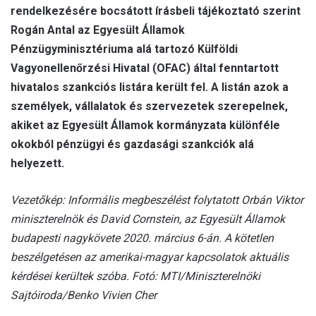
rendelkezésére bocsátott írásbeli tájékoztató szerint
Rogán Antal az Egyesült Államok
Pénzügyminisztériuma alá tartozó Külföldi
Vagyonellenőrzési Hivatal (OFAC) által fenntartott
hivatalos szankciós listára került fel. A listán azok a
személyek, vállalatok és szervezetek szerepelnek,
akiket az Egyesült Államok kormányzata különféle
okokból pénzügyi és gazdasági szankciók alá
helyezett.
Vezetőkép: Informális megbeszélést folytatott Orbán Viktor
miniszterelnök és David Cornstein, az Egyesült Államok
budapesti nagykövete 2020. március 6-án. A kötetlen
beszélgetésen az amerikai-magyar kapcsolatok aktuális
kérdései kerültek szóba. Fotó: MTI/Miniszterelnöki
Sajtóiroda/Benko Vivien Cher