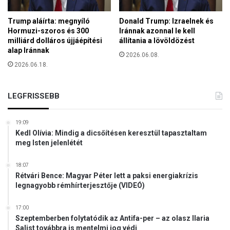
ü
l
Trump aláírta: megnyíló
Donald Trump: Izraelnek és
t
Hormuzi-szoros és 300
Iránnak azonnal le kell
Á
milliárd dolláros újjáépítési
állítania a lövöldözést
l
alap Iránnak
2026.06.08.
l
2026.06.18.
a
m
o
LEGFRISSEBB
k
s
z
19:09
a
Kedl Olívia: Mindig a dicsőítésen keresztül tapasztaltam
meg Isten jelenlétét
n
k
c
18:07
Rétvári Bence: Magyar Péter lett a paksi energiakrízis
i
legnagyobb rémhírterjesztője (VIDEÓ)
ó
s
l
17:00
Szeptemberben folytatódik az Antifa-per – az olasz Ilaria
i
Salist továbbra is mentelmi jog védi
s