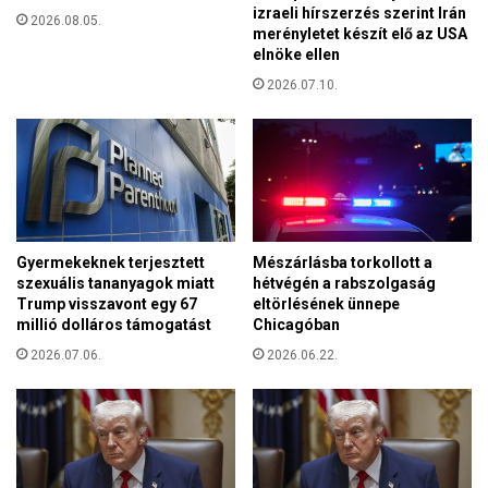
izraeli hírszerzés szerint Irán
a
2026.08.05.
merényletet készít elő az USA
g
elnöke ellen
á
l
2026.07.10.
t
a
r
r
a
,
h
Gyermekeknek terjesztett
Mészárlásba torkollott a
o
szexuális tananyagok miatt
hétvégén a rabszolgaság
g
Trump visszavont egy 67
eltörlésének ünnepe
y
millió dolláros támogatást
Chicagóban
a
2026.07.06.
2026.06.22.
z
E
g
y
e
s