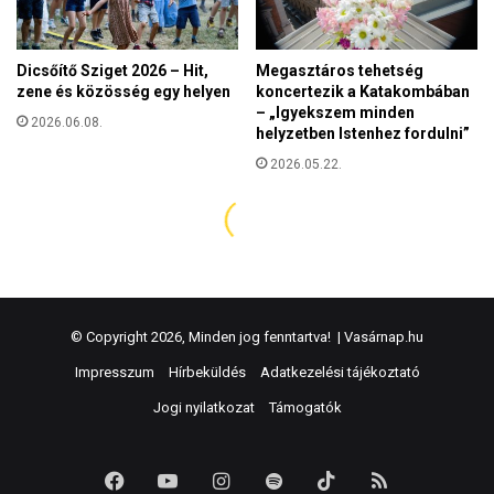
© Copyright 2026, Minden jog fenntartva! |
Vasárnap.hu
Impresszum
Hírbeküldés
Adatkezelési tájékoztató
Jogi nyilatkozat
Támogatók
Facebook
YouTube
Instagram
Spotify
TikTok
RSS