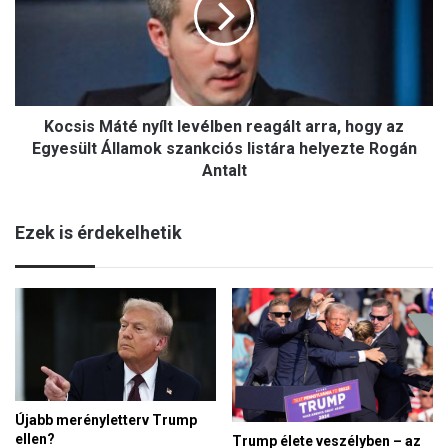
m
i
a
s
d
M
n
á
a
t
k
Kocsis Máté nyílt levélben reagált arra, hogy az
é
a
n
Egyesült Államok szankciós listára helyezte Rogán
k
y
Antalt
o
í
r
l
m
Ezek is érdekelhetik
t
o
l
r
e
á
v
n
é
o
l
k
b
e
n
r
Újabb merényletterv Trump
ellen?
e
Trump élete veszélyben – az