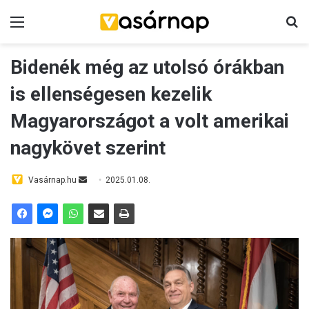
Menü
K
Bidenék még az utolsó órákban
is ellenségesen kezelik
Magyarországot a volt amerikai
nagykövet szerint
Vasárnap.hu
S
2025.01.08.
e
n
d
a
n
e
m