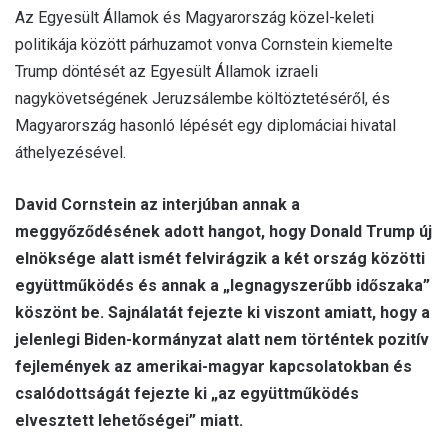
Az Egyesült Államok és Magyarország közel-keleti
politikája között párhuzamot vonva Cornstein kiemelte
Trump döntését az Egyesült Államok izraeli
nagykövetségének Jeruzsálembe költöztetéséről, és
Magyarország hasonló lépését egy diplomáciai hivatal
áthelyezésével.
David Cornstein az interjúban annak a
meggyőződésének adott hangot, hogy Donald Trump új
elnöksége alatt ismét felvirágzik a két ország közötti
együttműködés és annak a „legnagyszerűbb időszaka”
köszönt be. Sajnálatát fejezte ki viszont amiatt, hogy a
jelenlegi Biden-kormányzat alatt nem történtek pozitív
fejlemények az amerikai-magyar kapcsolatokban és
csalódottságát fejezte ki „az együttműködés
elvesztett lehetőségei” miatt.