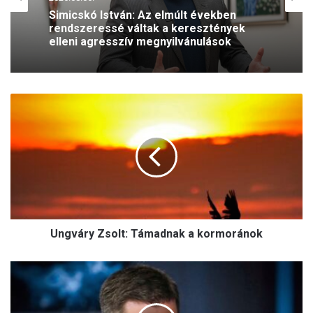
Keresztényüldözés
2026.08.05.
A szívhangrendelet bizonyítottan
2026.08.06.
mentett már életeket
U
Simicskó István: Az elmúlt években
n
rendszeressé váltak a keresztények
g
elleni agresszív megnyilvánulások
v
á
r
y
Z
s
Ungváry Zsolt: Támadnak a kormoránok
o
l
t
K
:
o
T
c
á
s