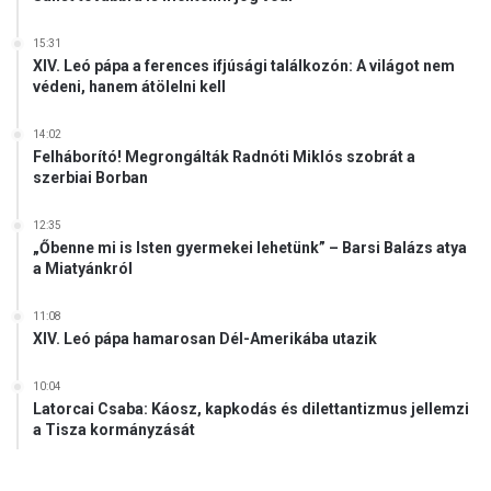
t
á
15:31
XIV. Leó pápa a ferences ifjúsági találkozón: A világot nem
r
védeni, hanem átölelni kell
a
h
14:02
e
Felháborító! Megrongálták Radnóti Miklós szobrát a
l
szerbiai Borban
y
e
12:35
z
„Őbenne mi is Isten gyermekei lehetünk” – Barsi Balázs atya
t
a Miatyánkról
e
R
11:08
o
XIV. Leó pápa hamarosan Dél-Amerikába utazik
g
á
10:04
n
Latorcai Csaba: Káosz, kapkodás és dilettantizmus jellemzi
A
a Tisza kormányzását
n
t
a