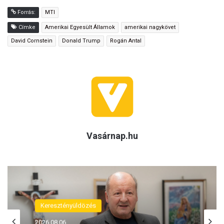
Forrás:
MTI
Címke
Amerikai Egyesült Államok
amerikai nagykövet
David Cornstein
Donald Trump
Rogán Antal
Vasárnap.hu
(H)arctér