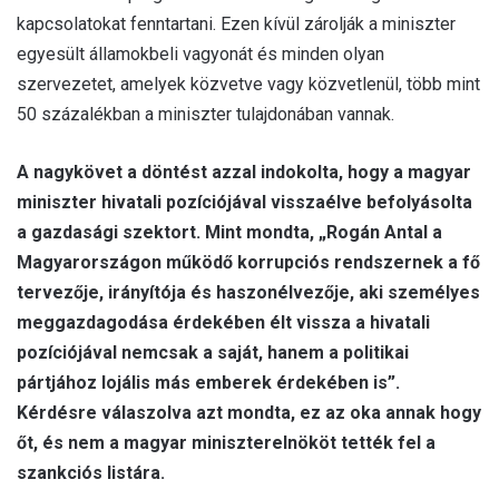
kapcsolatokat fenntartani. Ezen kívül zárolják a miniszter
egyesült államokbeli vagyonát és minden olyan
szervezetet, amelyek közvetve vagy közvetlenül, több mint
50 százalékban a miniszter tulajdonában vannak.
A nagykövet a döntést azzal indokolta, hogy a magyar
miniszter hivatali pozíciójával visszaélve befolyásolta
a gazdasági szektort. Mint mondta, „Rogán Antal a
Magyarországon működő korrupciós rendszernek a fő
tervezője, irányítója és haszonélvezője, aki személyes
meggazdagodása érdekében élt vissza a hivatali
pozíciójával nemcsak a saját, hanem a politikai
pártjához lojális más emberek érdekében is”.
Kérdésre válaszolva azt mondta, ez az oka annak hogy
őt, és nem a magyar miniszterelnököt tették fel a
szankciós listára.