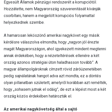
Egyesült Államok pénzügyi rendszerét a korrupciótól.
Hozzátette, nem Magyarország szuverenitását kívánják
csorbítani, hanem a megjelölt korrupciós folyamattal
helyezkednek szembe.
A hamarosan leköszönő amerikai nagykövet egy másik
kérdésre válaszolva elmondta, hogy „nagyon jól érezte
magát Magyarországon, ahol igyekezett mindent megtenni
annak érdekében, hogy a nézeteltérések ellenére a két
ország azonos stratégiai úton haladhasson tovább”. A
magyar állampolgároknak címzett rövid záróüzenetében
pedig sajnálatának hangot adva azt mondta, ez a döntés
olyan pillanatban született, amelyről korábban azt remélték,
hogy „sohasem jutnak el odáig”, de ezt a lépést most a két
ország közös érdekében határozták el.
Az amerikai nagykövetség által a sajtó