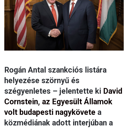
a
i
l
Rogán Antal szankciós listára
helyezése szörnyű és
szégyenletes – jelentette ki
David
Cornstein, az Egyesült Államok
volt budapesti nagykövete
a
közmédiának adott interjúban a