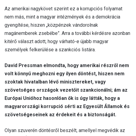
Az amerikai nagykövet szerint ez a korrupciós folyamat
nem más, mint a magyar intézmények és a demokrácia
gyengítése, hiszen „közpénzek vándorolnak
magánemberek zsebébe”. Arra a további kérdésre azonban
kitérő választ adott, hogy várható-e újabb magyar
személyek felkerülése a szankciós listára.
David Pressman elmondta, hogy amerikai részről nem
volt könnyű meghozni egy ilyen döntést, hiszen nem
szoktak hivatalban lévő minisztereket, vagy
szövetséges országok vezetőit szankcionálni; ám az
Európai Unióhoz hasonlóan ők is úgy látták, hogy a
magyarországi korrupció sérti az Egyesült Államok és
szövetségeseinek az érdekeit és a biztonságát.
Olyan szuverén döntésről beszélt, amellyel megvédik az