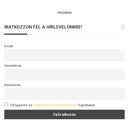
l
.
t
Hirdetés
IRATKOZZON FEL A HÍRLEVELÜNKRE!
Email
Vezetéknév
Keresztnév
Elfogadom az
Adatkezelési tájékoztatóban
foglaltakat.