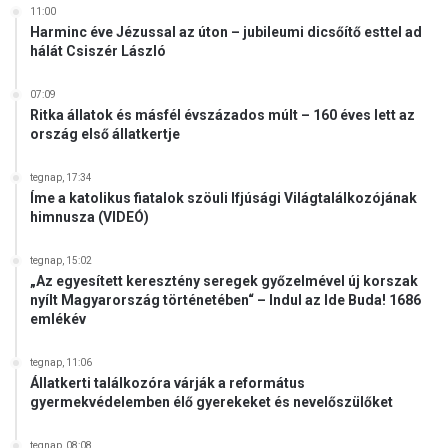
e
11:00
s
l
Harminc éve Jézussal az úton – jubileumi dicsőítő esttel ad
k
n
hálát Csiszér László
é
e
s
k
07:09
é
k
Ritka állatok és másfél évszázados múlt – 160 éves lett az
s
ö
ország első állatkertje
u
s
t
z
tegnap, 17:34
á
ö
Íme a katolikus fiatalok szöuli Ifjúsági Világtalálkozójának
n
n
himnusza (VIDEÓ)
i
h
k
e
tegnap, 15:02
á
t
„Az egyesített keresztény seregek győzelmével új korszak
r
ő
nyílt Magyarország történetében“ – Indul az Ide Buda! 1686
t
emlékév
a
é
c
r
e
tegnap, 11:06
í
n
Állatkerti találkozóra várják a református
t
gyermekvédelemben élő gyerekeket és nevelőszülőket
z
é
ú
s
r
tegnap, 08:08