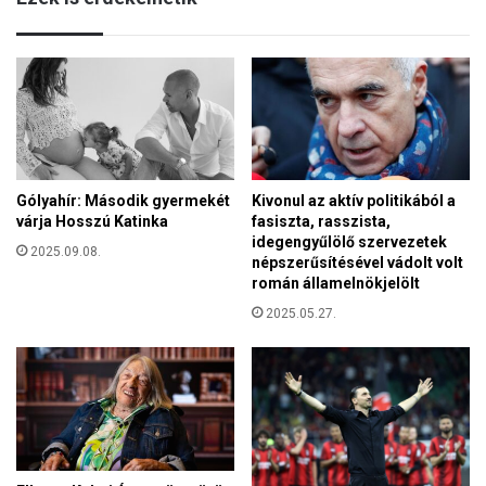
s
i
t
n
t
t
e
n
t
e
t
m
L
i
á
s
z
Gólyahír: Második gyermekét
Kivonul az aktív politikából a
a
á
várja Hosszú Katinka
fasiszta, rasszista,
t
r
idegengyűlölő szervezetek
é
2025.09.08.
J
népszerűsítésével vádolt volt
n
á
román államelnökjelölt
y
n
2025.05.27.
e
o
l
s
l
,
e
k
n
l
ő
í
r
m
ö
á