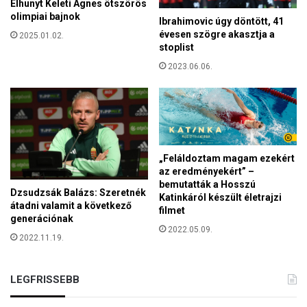
Elhunyt Keleti Ágnes ötszörös
k
t
olimpiai bajnok
Ibrahimovic úgy döntött, 41
n
,
évesen szögre akasztja a
2025.01.02.
e
f
stoplist
k
e
,
2023.06.06.
l
m
ú
i
j
n
í
t
t
i
o
n
„Feláldoztam magam ezekért
t
k
az eredményekért” –
t
á
bemutatták a Hosszú
m
Dzsudzsák Balázs: Szeretnék
b
Katinkáról készült életrajzi
o
átadni valamit a következő
b
filmet
s
generációnak
B
2022.05.09.
d
r
2022.11.19.
ó
ü
k
s
a
LEGFRISSEBB
s
t
z
é