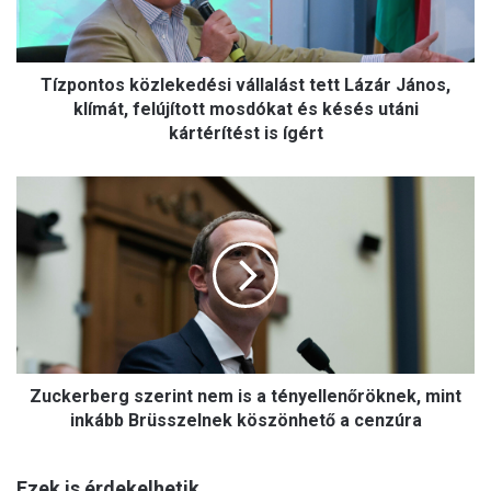
t
o
s
Tízpontos közlekedési vállalást tett Lázár János,
k
ö
klímát, felújított mosdókat és késés utáni
z
kártérítést is ígért
l
e
Z
k
u
e
c
d
k
é
e
s
r
i
b
v
e
á
r
l
Zuckerberg szerint nem is a tényellenőröknek, mint
g
l
s
inkább Brüsszelnek köszönhető a cenzúra
a
z
l
e
á
Ezek is érdekelhetik
r