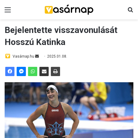
Menü
K
Bejelentette visszavonulását
Hosszú Katinka
Vasárnap.hu
S
2025.01.08.
e
n
d
a
n
e
m
a
i
l