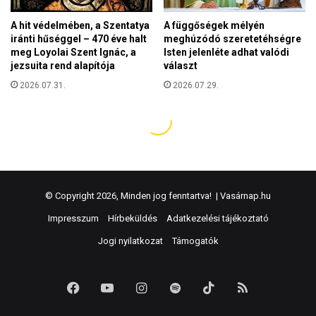
© Copyright 2026, Minden jog fenntartva! |
Vasárnap.hu
Impresszum
Hírbeküldés
Adatkezelési tájékoztató
Jogi nyilatkozat
Támogatók
Facebook
YouTube
Instagram
Spotify
TikTok
RSS