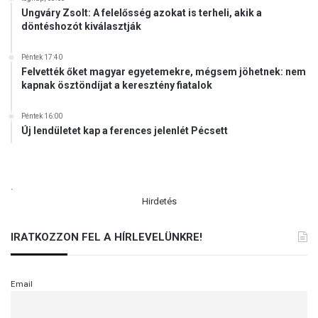
t
Ungváry Zsolt: A felelősség azokat is terheli, akik a
a
i
döntéshozót kiválasztják
s
í
Péntek 17:40
g
Felvették őket magyar egyetemekre, mégsem jöhetnek: nem
é
kapnak ösztöndíjat a keresztény fiatalok
r
t
Péntek 16:00
Új lendületet kap a ferences jelenlét Pécsett
.
Hirdetés
IRATKOZZON FEL A HÍRLEVELÜNKRE!
Email