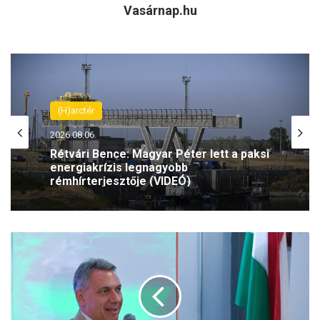
Vasárnap.hu
(H)arctér
2026.08.06.
Rétvári Bence: Magyar Péter lett a paksi
energiakrízis legnagyobb
rémhírterjesztője (VIDEÓ)
T
í
z
p
o
n