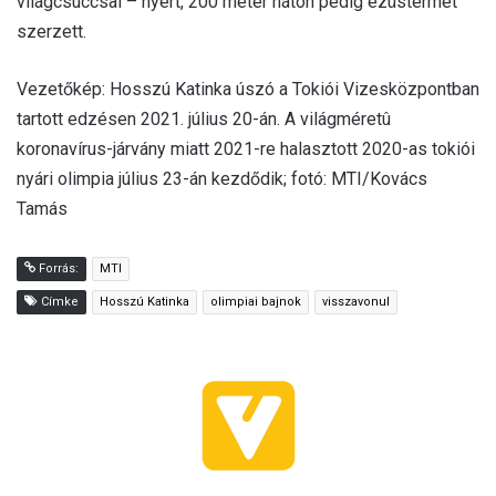
világcsúccsal – nyert, 200 méter háton pedig ezüstérmet
szerzett.
Vezetőkép: Hosszú Katinka úszó a Tokiói Vizesközpontban
tartott edzésen 2021. július 20-án. A világméretû
koronavírus-járvány miatt 2021-re halasztott 2020-as tokiói
nyári olimpia július 23-án kezdődik; fotó: MTI/Kovács
Tamás
Forrás:
MTI
Címke
Hosszú Katinka
olimpiai bajnok
visszavonul