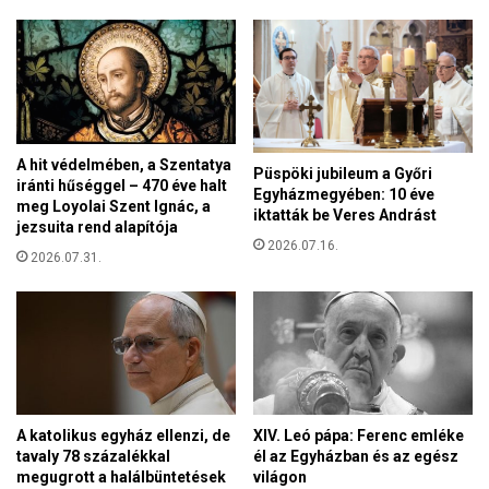
y
,
o
h
t
a
k
n
a
e
p
m
–
j
A hit védelmében, a Szentatya
a
Püspöki jubileum a Győri
o
iránti hűséggel – 470 éve halt
v
Egyházmegyében: 10 éve
g
meg Loyolai Szent Ignác, a
a
iktatták be Veres Andrást
–
jezsuita rend alapítója
g
m
2026.07.16.
y
2026.07.31.
o
M
n
a
d
g
t
y
a
a
S
r
a
P
l
A katolikus egyház ellenzi, de
XIV. Leó pápa: Ferenc emléke
é
v
tavaly 78 százalékkal
él az Egyházban és az egész
t
i
megugrott a halálbüntetések
világon
e