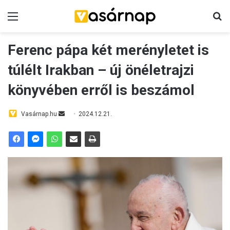
Menü
K
Ferenc pápa két merényletet is
túlélt Irakban – új önéletrajzi
könyvében erről is beszámol
Vasárnap.hu
S
2024.12.21.
e
n
d
a
n
e
m
a
i