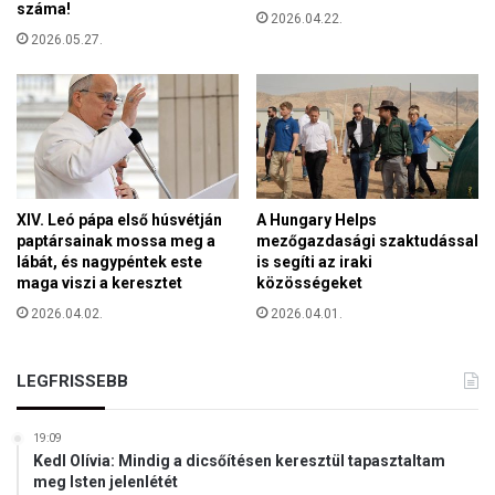
száma!
n
2026.04.22.
r
i
2026.05.27.
e
,
s
m
e
i
t
u
e
t
F
á
ü
n
l
f
XIV. Leó pápa első húsvétján
A Hungary Helps
ö
e
paptársainak mossa meg a
mezőgazdasági szaktudással
p
lábát, és nagypéntek este
is segíti az iraki
l
A
maga viszi a keresztet
közösségeket
m
t
e
2026.04.02.
2026.04.01.
t
n
i
t
l
e
LEGFRISSEBB
a
t
á
t
l
19:09
é
l
Kedl Olívia: Mindig a dicsőítésen keresztül tapasztaltam
k
meg Isten jelenlétét
a