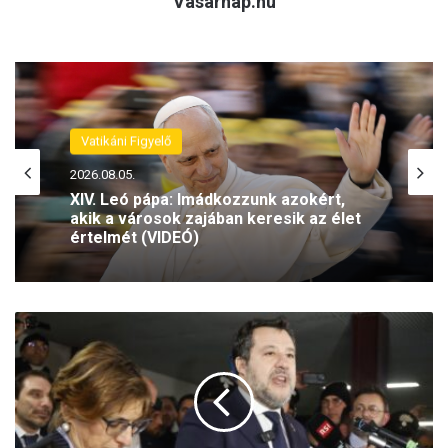
Vasárnap.hu
Vatikáni Figyelő
Vatikáni Figyelő
2026.08.05.
2026.08.05.
XIV. Leó pápa: Imádkozzunk azokért,
akik a városok zajában keresik az élet
értelmét (VIDEÓ)
XIV. Leó aláírta Vatikán új Alaptörvényét
A
h
a
z
a
v