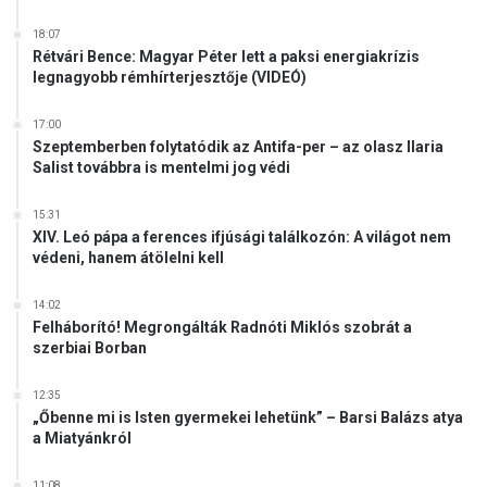
m
t
18:07
Rétvári Bence: Magyar Péter lett a paksi energiakrízis
i
legnagyobb rémhírterjesztője (VIDEÓ)
t
k
á
17:00
Szeptemberben folytatódik az Antifa-per – az olasz Ilaria
r
Salist továbbra is mentelmi jog védi
r
a
l
15:31
XIV. Leó pápa a ferences ifjúsági találkozón: A világot nem
védeni, hanem átölelni kell
14:02
Felháborító! Megrongálták Radnóti Miklós szobrát a
szerbiai Borban
12:35
„Őbenne mi is Isten gyermekei lehetünk” – Barsi Balázs atya
a Miatyánkról
11:08