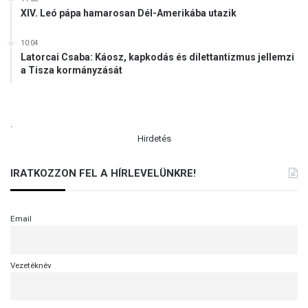
XIV. Leó pápa hamarosan Dél-Amerikába utazik
10:04
Latorcai Csaba: Káosz, kapkodás és dilettantizmus jellemzi
a Tisza kormányzását
.
Hirdetés
IRATKOZZON FEL A HÍRLEVELÜNKRE!
Email
Vezetéknév