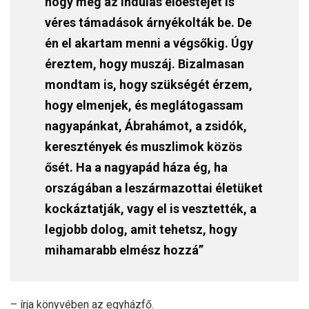
hogy még az indulás előestéjét is
véres támadások árnyékolták be. De
én el akartam menni a végsőkig. Úgy
éreztem, hogy muszáj. Bizalmasan
mondtam is, hogy szükségét érzem,
hogy elmenjek, és meglátogassam
nagyapánkat, Ábrahámot, a zsidók,
keresztények és muszlimok közös
ősét. Ha a nagyapád háza ég, ha
országában a leszármazottai életüket
kockáztatják, vagy el is vesztették, a
legjobb dolog, amit tehetsz, hogy
mihamarabb elmész hozzá”
– írja könyvében az egyházfő.