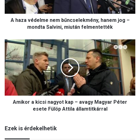
é
d
e
A haza védelme nem bűncselekmény, hanem jog –
l
m
mondta Salvini, miután felmentették
e
n
A
e
m
m
i
b
k
ű
o
n
r
c
a
s
k
e
i
l
Amikor a kicsi nagyot kap – avagy Magyar Péter
c
e
s
esete Fülöp Attila államtitkárral
k
i
m
n
é
Ezek is érdekelhetik
a
n
g
y