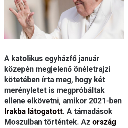
l
A katolikus egyházfő január
közepén megjelenő önéletrajzi
kötetében írta meg, hogy két
merényletet is megpróbáltak
ellene elkövetni, amikor 2021-ben
Irakba látogatott
. A támadások
Moszulban történtek. Az
ország