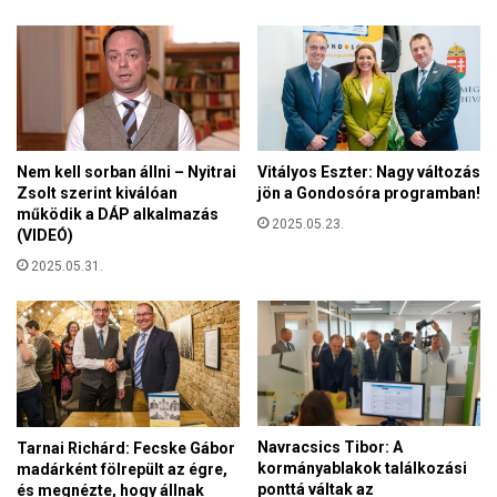
Nem kell sorban állni – Nyitrai
Vitályos Eszter: Nagy változás
Zsolt szerint kiválóan
jön a Gondosóra programban!
működik a DÁP alkalmazás
2025.05.23.
(VIDEÓ)
2025.05.31.
Navracsics Tibor: A
Tarnai Richárd: Fecske Gábor
kormányablakok találkozási
madárként fölrepült az égre,
ponttá váltak az
és megnézte, hogy állnak