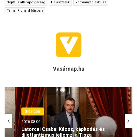
digitális állampolgárság
Halásztelek
kormányablakbusz
Tarnai Richárd főispán
Vasárnap.hu
Keresztényüldözés
2026.08.06.
Simicskó István: Az elmúlt években
rendszeressé váltak a keresztények