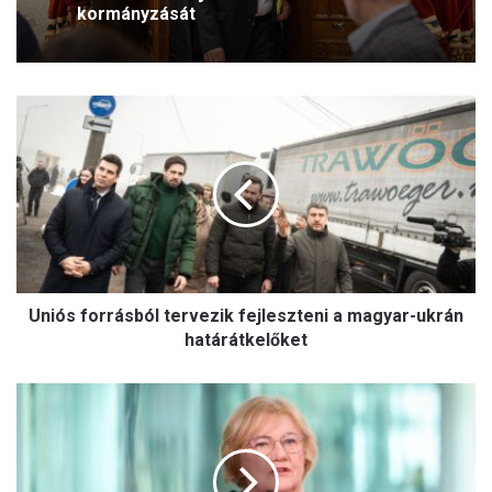
elleni agresszív megnyilvánulások
Uniós
forrásból
tervezik
fejleszteni
a
magyar-
ukrán
határátkelőket
Uniós forrásból tervezik fejleszteni a magyar-ukrán
határátkelőket
Szili
Katalin:
Nyelvjárásaink
megőrzése
nyelvstratégiai