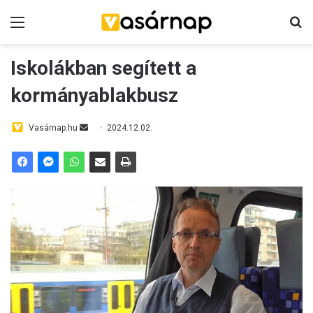
Menü
Ke
Iskolákban segített a
kormányablakbusz
Send
Vasárnap.hu
2024.12.02.
an
email