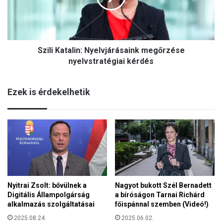
kérdés
Szili Katalin: Nyelvjárásaink megőrzése
nyelvstratégiai kérdés
Ezek is érdekelhetik
Nyitrai Zsolt: bővülnek a
Nagyot bukott Szél Bernadett
Digitális Állampolgárság
a bíróságon Tarnai Richárd
alkalmazás szolgáltatásai
főispánnal szemben (Videó!)
2025.08.24.
2025.06.02.