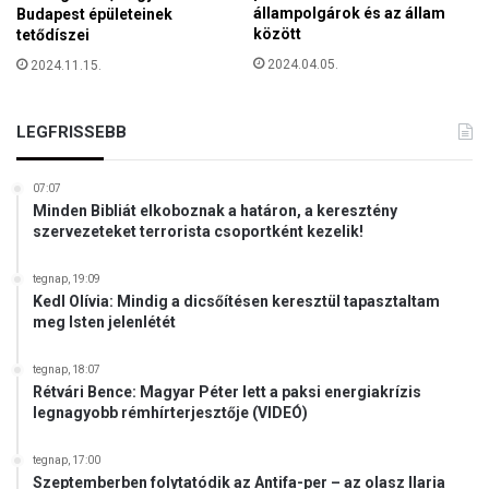
állampolgárok és az állam
Budapest épületeinek
között
tetődíszei
2024.04.05.
2024.11.15.
LEGFRISSEBB
07:07
Minden Bibliát elkoboznak a határon, a keresztény
szervezeteket terrorista csoportként kezelik!
tegnap, 19:09
Kedl Olívia: Mindig a dicsőítésen keresztül tapasztaltam
meg Isten jelenlétét
tegnap, 18:07
Rétvári Bence: Magyar Péter lett a paksi energiakrízis
legnagyobb rémhírterjesztője (VIDEÓ)
tegnap, 17:00
Szeptemberben folytatódik az Antifa-per – az olasz Ilaria