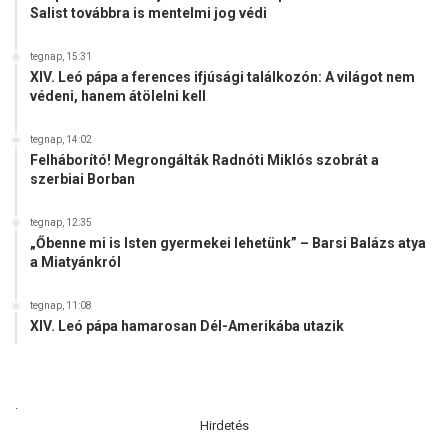
Salist továbbra is mentelmi jog védi
tegnap, 15:31
XIV. Leó pápa a ferences ifjúsági találkozón: A világot nem
védeni, hanem átölelni kell
tegnap, 14:02
Felháborító! Megrongálták Radnóti Miklós szobrát a
szerbiai Borban
tegnap, 12:35
„Őbenne mi is Isten gyermekei lehetünk” – Barsi Balázs atya
a Miatyánkról
tegnap, 11:08
XIV. Leó pápa hamarosan Dél-Amerikába utazik
.
Hirdetés