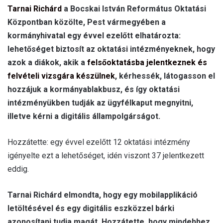
Tarnai Richárd
a Bocskai István Református Oktatási
Központban közölte, Pest vármegyében a
kormányhivatal egy évvel ezelőtt elhatározta:
lehetőséget biztosít az oktatási intézményeknek, hogy
azok a diákok, akik a
felsőoktatásba jelentkeznek és
felvételi vizsgára készülnek
, kérhessék, látogasson el
hozzájuk a kormányablakbusz, és így oktatási
intézményükben tudják az ügyfélkaput megnyitni,
illetve kérni a digitális állampolgárságot.
Hozzátette: egy évvel ezelőtt 12 oktatási intézmény
igényelte ezt a lehetőséget, idén viszont 37 jelentkezett
eddig.
Tarnai Richárd elmondta, hogy egy mobilapplikáció
letöltésével és egy digitális eszközzel bárki
azonosítani tudja magát. Hozzátette, hogy mindehhez