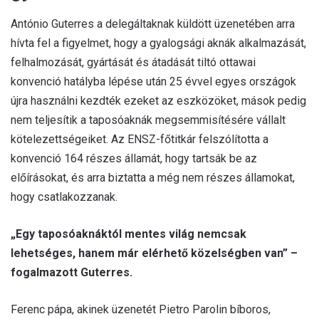
António Guterres a delegáltaknak küldött üzenetében arra
hívta fel a figyelmet, hogy a gyalogsági aknák alkalmazását,
felhalmozását, gyártását és átadását tiltó ottawai
konvenció hatályba lépése után 25 évvel egyes országok
újra használni kezdték ezeket az eszközöket, mások pedig
nem teljesítik a taposóaknák megsemmisítésére vállalt
kötelezettségeiket. Az ENSZ-főtitkár felszólította a
konvenció 164 részes államát, hogy tartsák be az
előírásokat, és arra biztatta a még nem részes államokat,
hogy csatlakozzanak.
„Egy taposóaknáktól mentes világ nemcsak
lehetséges, hanem már elérhető közelségben van” –
fogalmazott Guterres.
Ferenc pápa, akinek üzenetét Pietro Parolin bíboros,