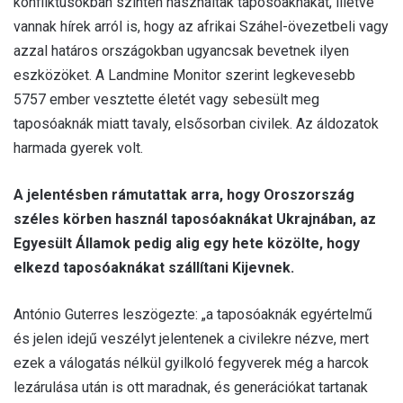
konfliktusokban szintén használtak taposóaknákat, illetve
vannak hírek arról is, hogy az afrikai Száhel-övezetbeli vagy
azzal határos országokban ugyancsak bevetnek ilyen
eszközöket. A Landmine Monitor szerint legkevesebb
5757 ember vesztette életét vagy sebesült meg
taposóaknák miatt tavaly, elsősorban civilek. Az áldozatok
harmada gyerek volt.
A jelentésben rámutattak arra, hogy Oroszország
széles körben használ taposóaknákat Ukrajnában, az
Egyesült Államok pedig alig egy hete közölte, hogy
elkezd taposóaknákat szállítani Kijevnek.
António Guterres leszögezte: „a taposóaknák egyértelmű
és jelen idejű veszélyt jelentenek a civilekre nézve, mert
ezek a válogatás nélkül gyilkoló fegyverek még a harcok
lezárulása után is ott maradnak, és generációkat tartanak