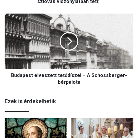
szlovák viszonylatban tett
Budapest
elveszett
tetődíszei
–
A
Schossberger-
bérpalota
Budapest elveszett tetődíszei – A Schossberger-
bérpalota
Ezek is érdekelhetik