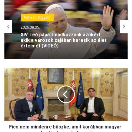
Vatikáni Figyelő
Vatikáni Figyelő
2026.08.05.
2026.08.05.
XIV. Leó aláírta Vatikán új Alaptörvényét
Fico
XIV. Leó pápa: Imádkozzunk azokért,
nem
akik a városok zajában keresik az élet
mindenre
értelmét (VIDEÓ)
büszke,
amit
korábban
magyar-
szlovák
viszonylatban
tett
Fico nem mindenre büszke, amit korábban magyar-