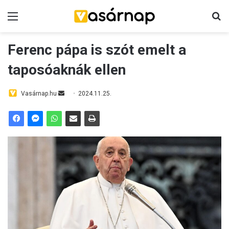
Menü
Ke
Ferenc pápa is szót emelt a
taposóaknák ellen
Send
Vasárnap.hu
2024.11.25.
an
email