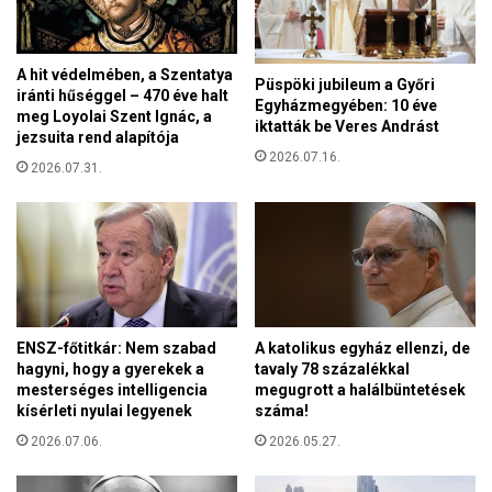
A hit védelmében, a Szentatya
Püspöki jubileum a Győri
iránti hűséggel – 470 éve halt
Egyházmegyében: 10 éve
meg Loyolai Szent Ignác, a
iktatták be Veres Andrást
jezsuita rend alapítója
2026.07.16.
2026.07.31.
ENSZ-főtitkár: Nem szabad
A katolikus egyház ellenzi, de
hagyni, hogy a gyerekek a
tavaly 78 százalékkal
mesterséges intelligencia
megugrott a halálbüntetések
kísérleti nyulai legyenek
száma!
2026.07.06.
2026.05.27.