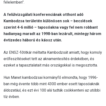
félelemben”.
A felülvizsgálati konferenciának otthont adó
Kambodzsa területén különösen sok – becslések
szerint 4-6 millió – taposóakna vagy fel nem robbant
hadianyag maradt az 1998-ban lezárult, mintegy három
évtizedes háború és káosz után.
Az ENSZ-főtitkár méltatta Kambodzsát amiatt, hogy komoly
erőfeszítéseket tett az aknamentesítés érdekében, és
ezeket a tapasztalatait más országokkal is megosztotta.
Hun Manet kambodzsai kormányfő elmondta, hogy 1996-
ban még évente több mint 4300 ember esett taposóaknák
áldozatául, és ezt évi 100 alá tudták csökkenteni az utóbbi
tíz évben.