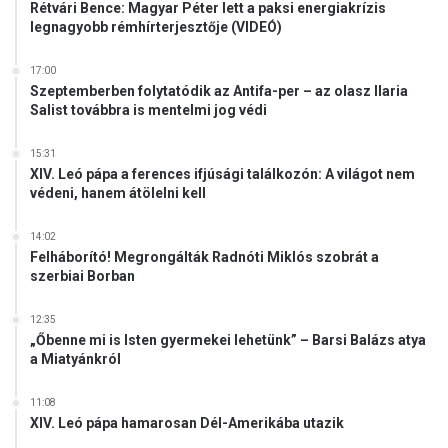
Rétvári Bence: Magyar Péter lett a paksi energiakrízis
legnagyobb rémhírterjesztője (VIDEÓ)
17:00
Szeptemberben folytatódik az Antifa-per – az olasz Ilaria
Salist továbbra is mentelmi jog védi
15:31
XIV. Leó pápa a ferences ifjúsági találkozón: A világot nem
védeni, hanem átölelni kell
14:02
Felháborító! Megrongálták Radnóti Miklós szobrát a
szerbiai Borban
12:35
„Őbenne mi is Isten gyermekei lehetünk” – Barsi Balázs atya
a Miatyánkról
11:08
XIV. Leó pápa hamarosan Dél-Amerikába utazik