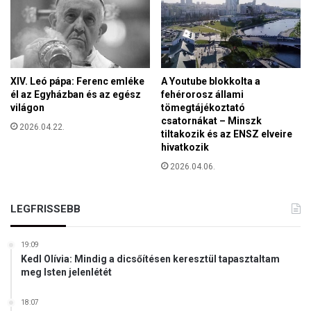
XIV. Leó pápa: Ferenc emléke
A Youtube blokkolta a
él az Egyházban és az egész
fehérorosz állami
világon
tömegtájékoztató
csatornákat – Minszk
2026.04.22.
tiltakozik és az ENSZ elveire
hivatkozik
2026.04.06.
LEGFRISSEBB
19:09
Kedl Olívia: Mindig a dicsőítésen keresztül tapasztaltam
meg Isten jelenlétét
18:07