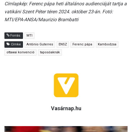
Címlapkép: Ferenc pápa heti általános audienciáját tartja a
vatikáni Szent Péter téren 2024. október 23-án. Fotó:
MTI/EPA-ANSA/Maurizio Brambatti
Forrás:
MTI
Címke
António Guterres
ENSZ
Ferenc pápa
Kambodzsa
ottawai konvenció
taposóaknák
Vasárnap.hu