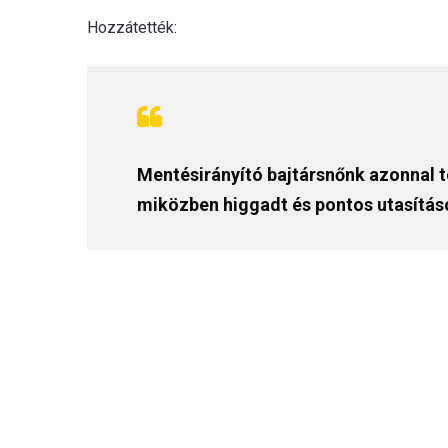
Hozzátették:
Mentésirányító bajtársnőnk azonnal t
miközben higgadt és pontos utasításo