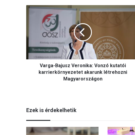
Varga-
Bajusz
Veronika:
Vonzó
kutatói
karrierkörnyezetet
akarunk
létrehozni
Magyarországon
Varga-Bajusz Veronika: Vonzó kutatói
karrierkörnyezetet akarunk létrehozni
Magyarországon
Ezek is érdekelhetik