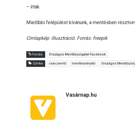
– írták.
Mielőbbi felépülést kívánunk, a mentésben résztvev
Címlapkép: illusztráció. Forrás: freepik
Forrás:
Országos Mentőszolgálat Facebook
Címke
csecsemő
mentésirányító
Országos Mentőszolg
Vasárnap.hu