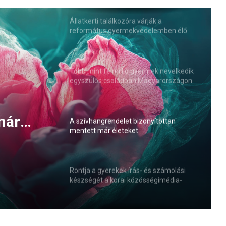
Állatkerti találkozóra várják a
református gyermekvédelemben élő
gyerekeket és nevelőszülőket
Több mint félmillió gyermek nevelkedik
egyszülős családban Magyarországon
(VIDEÓ)
már
A szívhangrendelet bizonyítottan
mentett már életeket
Rontja a gyerekek írás- és számolási
készségét a korai közösségimédia-
használat