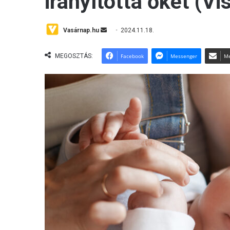
irányította őket (Vi
Send
Vasárnap.hu
2024.11.18.
an
email
MEGOSZTÁS:
Facebook
Messenger
Me