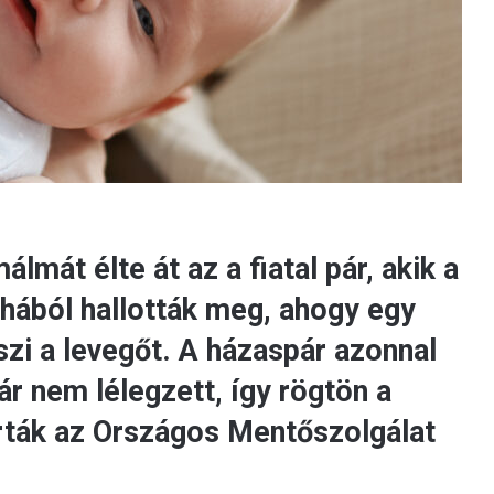
mát élte át az a fiatal pár, akik a
hából hallották meg, ahogy egy
zi a levegőt. A házaspár azonnal
r nem lélegzett, így rögtön a
rták az Országos Mentőszolgálat