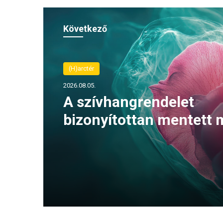
Következő
(H)arctér
2026.08.05.
A szívhangrendelet
bizonyítottan mentett 
életeket