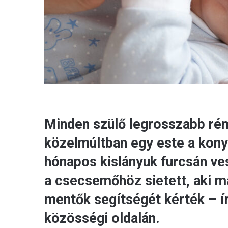
Minden szülő legrosszabb rémál
közelmúltban egy este a kony
hónapos kislányuk furcsán ves
a csecsemőhöz sietett, aki má
mentők segítségét kérték – í
közösségi oldalán.