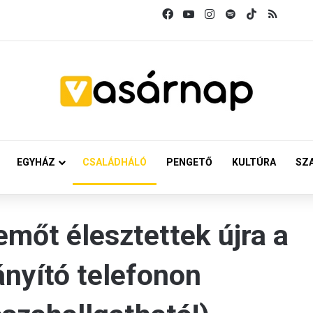
Facebook
YouTube
Instagram
Spotify
TikTok
RSS
EGYHÁZ
CSALÁDHÁLÓ
PENGETŐ
KULTÚRA
SZ
mőt élesztettek újra a
ányító telefonon