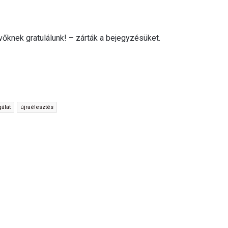
őknek gratulálunk! – zárták a bejegyzésüket.
álat
újraélesztés