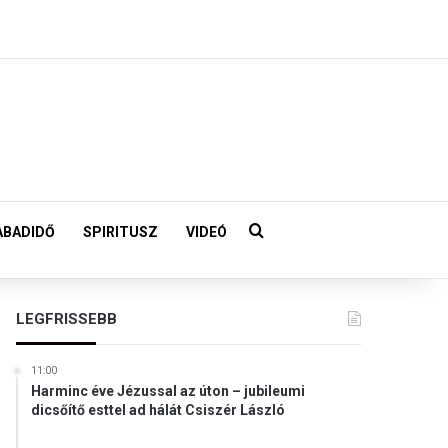
Keresés:
ABADIDŐ
SPIRITUSZ
VIDEÓ
LEGFRISSEBB
11:00
Harminc éve Jézussal az úton – jubileumi
dicsőítő esttel ad hálát Csiszér László