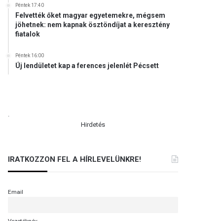
Péntek 17:40
Felvették őket magyar egyetemekre, mégsem
jöhetnek: nem kapnak ösztöndíjat a keresztény
fiatalok
Péntek 16:00
Új lendületet kap a ferences jelenlét Pécsett
.
Hirdetés
IRATKOZZON FEL A HÍRLEVELÜNKRE!
Email