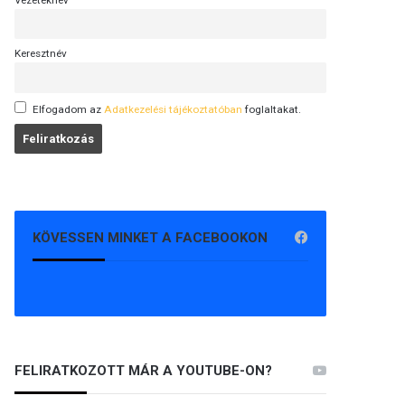
Vezetéknév
Keresztnév
Elfogadom az
Adatkezelési tájékoztatóban
foglaltakat.
KÖVESSEN MINKET A FACEBOOKON
FELIRATKOZOTT MÁR A YOUTUBE-ON?