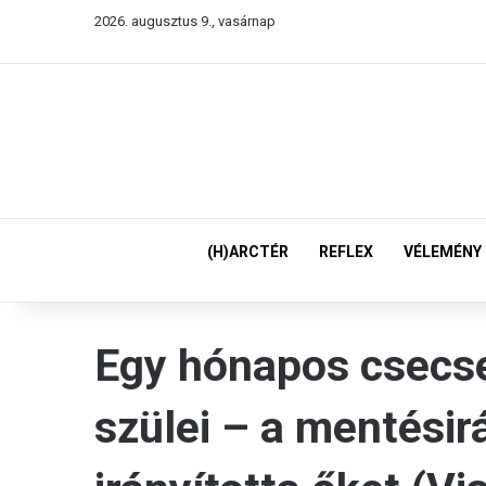
2026. augusztus 9., vasárnap
(H)ARCTÉR
REFLEX
VÉLEMÉNY
Egy hónapos csecse
szülei – a mentésir