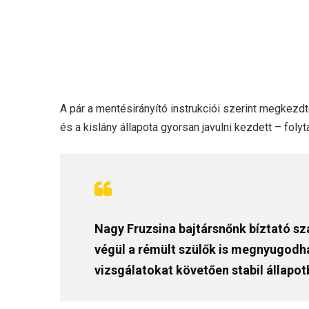
A pár a mentésirányító instrukciói szerint megkezdt
és a kislány állapota gyorsan javulni kezdett – folyta
Nagy Fruzsina bajtársnőnk bíztató s
végül a rémült szülők is megnyugodha
vizsgálatokat követően stabil állapot