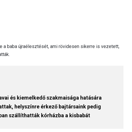
e a baba újraélesztését, ami rövidesen sikerre is vezetett,
tták.
zavai és kiemelkedő szakmaisága hatására
ttak, helyszínre érkező bajtársaink pedig
ban szállíthatták kórházba a kisbabát