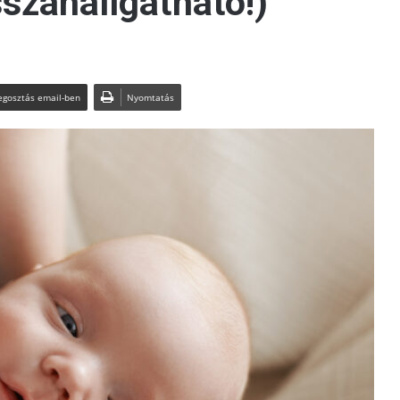
sszahallgatható!)
gosztás email-ben
Nyomtatás