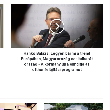
Hankó
Balázs:
Legyen
bármi
a
trend
Európában,
Magyarország
családbarát
ország
Hankó Balázs: Legyen bármi a trend
-
Európában, Magyarország családbarát
A
ország - A kormány újra elindítja az
kormány
otthonfelújítási programot
újra
elindítja
az
otthonfelújítási
programot