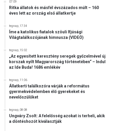
07:09
Ritka állatok és másfél évszázados múlt – 160
éves lett az ország első állatkertje
tegnap, 17:34
Íme a katolikus fiatalok szöuli Ifjúsági
Világtalálkozójának himnusza (VIDEÓ)
tegnap, 15:02
„Az egyesített keresztény seregek győzelmével új
korszak nyílt Magyarország történetében“ – Indul
az Ide Buda! 1686 emlékév
tegnap, 11:06
Állatkerti találkozóra várják a református
gyermekvédelemben élő gyerekeket és
nevelőszülőket
tegnap, 08:08
Ungváry Zsolt: A felelősség azokat is terheli, akik
a döntéshozót kiválasztják