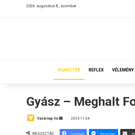
2026. augusztus 8., szombat
(H)ARCTÉR
REFLEX
VÉLEMÉNY
Gyász – Meghalt F
Send
Vasárnap.hu
2024.11.04.
an
email
MEGOSZTÁS:
Facebook
Messenger
Me