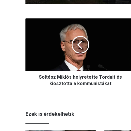
Soltész
Miklós
helyretette
Tordait
és
kiosztotta
a
kommunistákat
Soltész Miklós helyretette Tordait és
kiosztotta a kommunistákat
Ezek is érdekelhetik