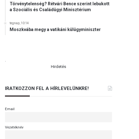
Törvénytelenség? Rétvári Bence szerint lebukott
a Szociális és Családügyi Minisztérium
tegnap, 10:14
Moszkvába megy a vatikáni külügyminiszter
.
Hirdetés
IRATKOZZON FEL A HÍRLEVELÜNKRE!
Email
Vezetéknév