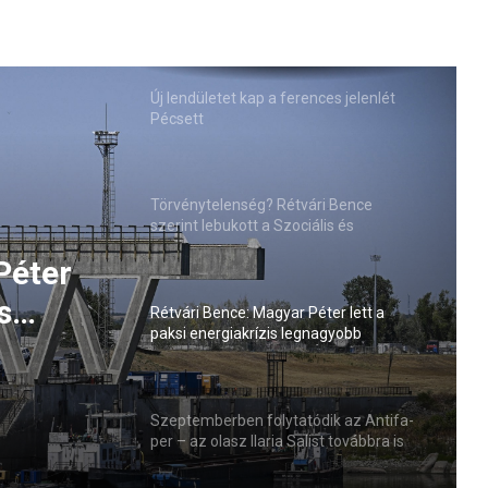
Új lendületet kap a ferences jelenlét
Pécsett
Törvénytelenség? Rétvári Bence
szerint lebukott a Szociális és
Családügyi Minisztérium
Péter
s
Rétvári Bence: Magyar Péter lett a
paksi energiakrízis legnagyobb
sztője
rémhírterjesztője (VIDEÓ)
Szeptemberben folytatódik az Antifa-
per – az olasz Ilaria Salist továbbra is
mentelmi jog védi