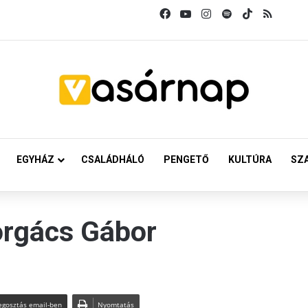
Facebook
YouTube
Instagram
Spotify
TikTok
RSS
EGYHÁZ
CSALÁDHÁLÓ
PENGETŐ
KULTÚRA
SZ
orgács Gábor
gosztás email-ben
Nyomtatás