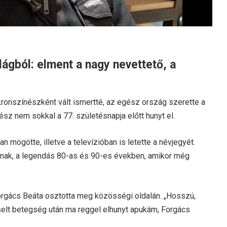
lágból: elment a nagy nevettető, a
ronszínészként vált ismertté, az egész ország szerette a
sz nem sokkal a 77. születésnapja előtt hunyt el.
 mögötte, illetve a televízióban is letette a névjegyét.
jának, a legendás 80-as és 90-es években, amikor még
-Forgács Beáta osztotta meg közösségi oldalán. „Hosszú,
iselt betegség után ma reggel elhunyt apukám, Forgács