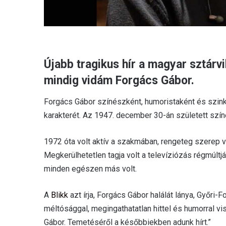
Újabb tragikus hír a magyar sztárvi
mindig vidám Forgács Gábor.
Forgács Gábor színészként, humoristaként és szink
karakterét. Az 1947. december 30-án született színé
1972 óta volt aktív a szakmában, rengeteg szerep van
Megkerülhetetlen tagja volt a televíziózás régmúlt
minden egészen más volt.
A
Blikk
azt írja, Forgács Gábor halálát lánya, Győri
méltósággal, megingathatatlan hittel és humorral v
Gábor. Temetéséről a későbbiekben adunk hírt.”