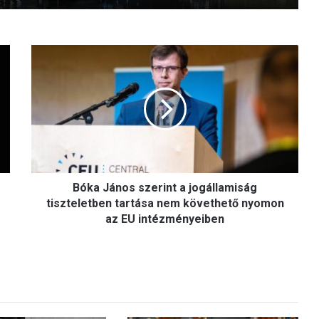
Bóka
János
szerint
a
jogállamiság
tiszteletben
tartása
nem
követhető
nyomon
Bóka János szerint a jogállamiság
az
tiszteletben tartása nem követhető nyomon
EU
az EU intézményeiben
intézményeiben