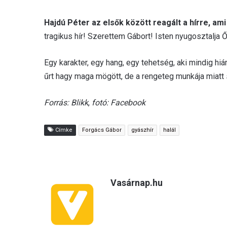
Hajdú Péter az elsők között reagált a hírre, am
tragikus hír! Szerettem Gábort! Isten nyugosztalja
Egy karakter, egy hang, egy tehetség, aki mindig hiá
űrt hagy maga mögött, de a rengeteg munkája miatt
Forrás: Blikk
,
fotó: Facebook
Címke
Forgács Gábor
gyászhír
halál
Vasárnap.hu