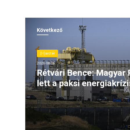
Következő
(H)arctér
2026.08.06.
Rétvári Bence: Magyar 
lett a paksi energiakrízi
legnagyobb rémhírterje
(VIDEÓ)