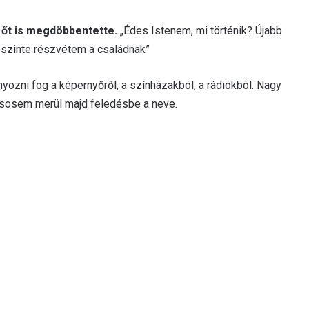
i őt is megdöbbentette.
„Édes Istenem, mi történik? Újabb
 Őszinte részvétem a családnak”
nyozni fog a képernyőről, a színházakból, a rádiókból. Nagy
 sosem merül majd feledésbe a neve.