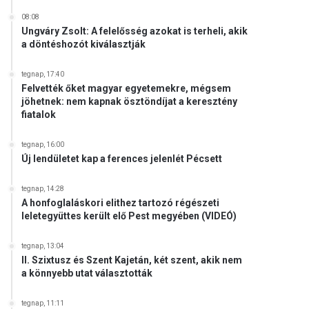
08:08
Ungváry Zsolt: A felelősség azokat is terheli, akik
a döntéshozót kiválasztják
tegnap, 17:40
Felvették őket magyar egyetemekre, mégsem
jöhetnek: nem kapnak ösztöndíjat a keresztény
fiatalok
tegnap, 16:00
Új lendületet kap a ferences jelenlét Pécsett
tegnap, 14:28
A honfoglaláskori elithez tartozó régészeti
leletegyüttes került elő Pest megyében (VIDEÓ)
tegnap, 13:04
II. Szixtusz és Szent Kajetán, két szent, akik nem
a könnyebb utat választották
tegnap, 11:11