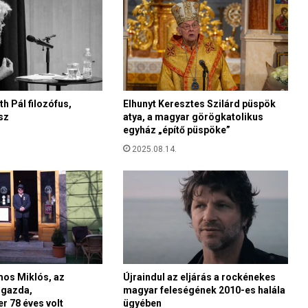
h Pál filozófus,
Elhunyt Keresztes Szilárd püspök
sz
atya, a magyar görögkatolikus
egyház „építő püspöke”
2025.08.14.
os Miklós, az
Újraindul az eljárás a rockénekes
zgazda,
magyar feleségének 2010-es halála
r 78 éves volt
ügyében