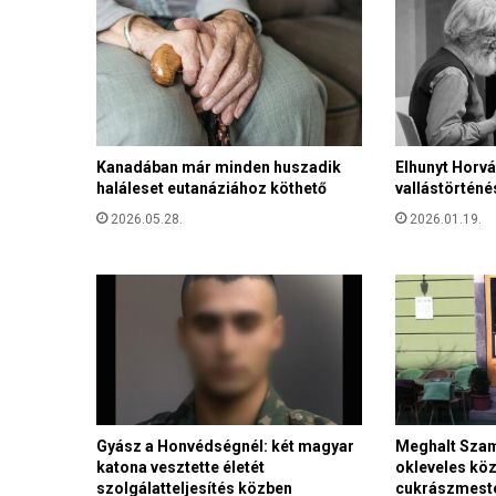
Kanadában már minden huszadik
Elhunyt Horvát
haláleset eutanáziához köthető
vallástörténé
2026.05.28.
2026.01.19.
Gyász a Honvédségnél: két magyar
Meghalt Szam
katona vesztette életét
okleveles kö
szolgálatteljesítés közben
cukrászmeste