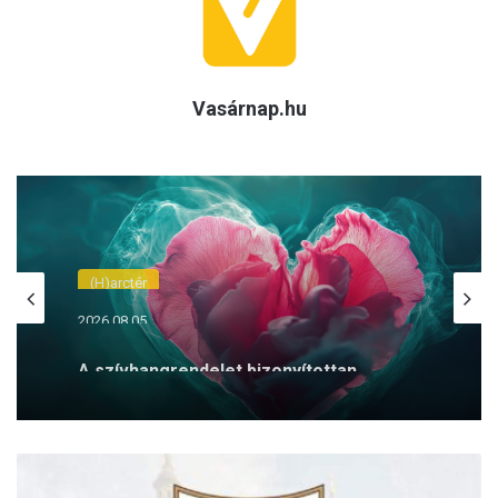
Vasárnap.hu
(H)arctér
2026.08.05.
A szívhangrendelet bizonyítottan
mentett már életeket
Nyolcvan
éves