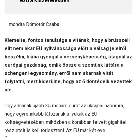
extra kiszerelésben”
– mondta Dömötör Csaba.
Kiemelte, fontos tanulsága a vitának, hogy a brüsszeli
elit nem akar EU nyilvánossága előtt a válság jeleiről
beszélni, hiába gyengül a versenyképesség, stagnál az
európai gazdaság, omlik össze a szemünk láttára a
schengeni egyezmény, erről nem akarnak vitát
folytatni, mert kiderülne, hogy az ő döntéseik vezettek
ide.
Úgy adnának újabb 35 milliárd eurót az ukrajnai háborúra,
hogy egyre inkább látszanak a lyukak az EU
költségvetésében, miközben a korábban felvett gigahitel
részleteit is kell törleszteni. Az EU már két éve