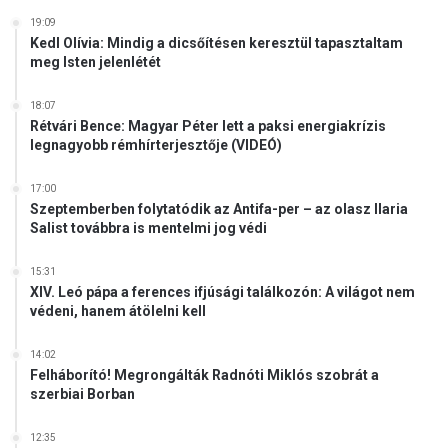
19:09
Kedl Olívia: Mindig a dicsőítésen keresztül tapasztaltam
meg Isten jelenlétét
18:07
Rétvári Bence: Magyar Péter lett a paksi energiakrízis
legnagyobb rémhírterjesztője (VIDEÓ)
17:00
Szeptemberben folytatódik az Antifa-per – az olasz Ilaria
Salist továbbra is mentelmi jog védi
15:31
XIV. Leó pápa a ferences ifjúsági találkozón: A világot nem
védeni, hanem átölelni kell
14:02
Felháborító! Megrongálták Radnóti Miklós szobrát a
szerbiai Borban
12:35