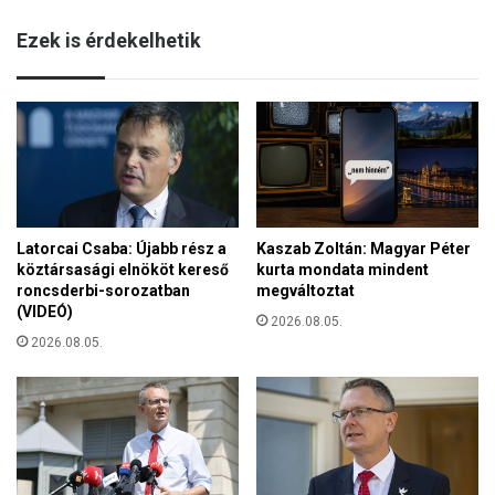
Ezek is érdekelhetik
Latorcai Csaba: Újabb rész a
Kaszab Zoltán: Magyar Péter
köztársasági elnököt kereső
kurta mondata mindent
roncsderbi-sorozatban
megváltoztat
(VIDEÓ)
2026.08.05.
2026.08.05.