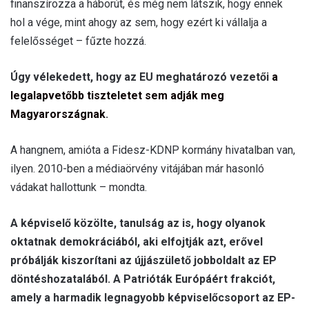
finanszírozza a háborút, és még nem látszik, hogy ennek
hol a vége, mint ahogy az sem, hogy ezért ki vállalja a
felelősséget – fűzte hozzá.
Úgy vélekedett, hogy az EU meghatározó vezetői
a
legalapvetőbb tiszteletet sem adják meg
Magyarországnak
.
A hangnem, amióta a Fidesz-KDNP kormány hivatalban van,
ilyen. 2010-ben a médiaörvény vitájában már hasonló
vádakat hallottunk – mondta.
A képviselő közölte, tanulság az is, hogy olyanok
oktatnak demokráciából, aki elfojtják azt, erővel
próbálják kiszorítani az újjászülető jobboldalt az EP
döntéshozatalából. A Patrióták Európáért frakciót,
amely a harmadik legnagyobb képviselőcsoport az EP-