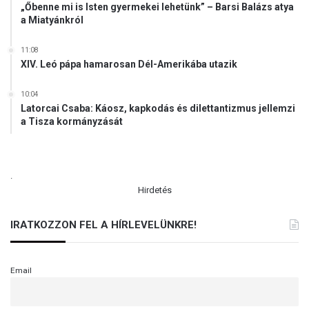
„Őbenne mi is Isten gyermekei lehetünk” – Barsi Balázs atya
a Miatyánkról
11:08
XIV. Leó pápa hamarosan Dél-Amerikába utazik
10:04
Latorcai Csaba: Káosz, kapkodás és dilettantizmus jellemzi
a Tisza kormányzását
.
Hirdetés
IRATKOZZON FEL A HÍRLEVELÜNKRE!
Email