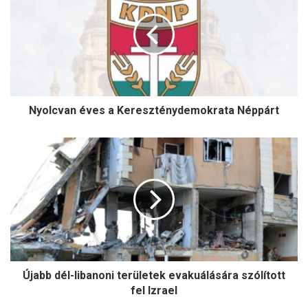
a
Kereszténydemokrata
Néppárt
Nyolcvan éves a Kereszténydemokrata Néppárt
Újabb
dél-
libanoni
területek
evakuálására
szólított
fel
Izrael
Újabb dél-libanoni területek evakuálására szólított
fel Izrael