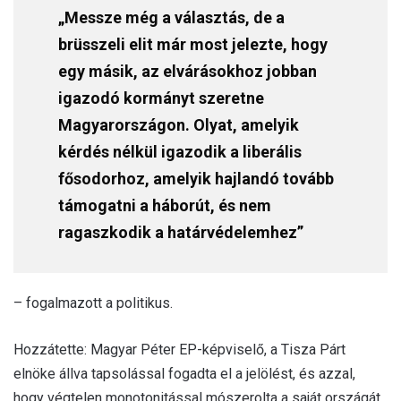
„Messze még a választás, de a
brüsszeli elit már most jelezte, hogy
egy másik, az elvárásokhoz jobban
igazodó kormányt szeretne
Magyarországon. Olyat, amelyik
kérdés nélkül igazodik a liberális
fősodorhoz, amelyik hajlandó tovább
támogatni a háborút, és nem
ragaszkodik a határvédelemhez”
– fogalmazott a politikus.
Hozzátette: Magyar Péter EP-képviselő, a Tisza Párt
elnöke állva tapsolással fogadta el a jelölést, és azzal,
hogy végtelen monotonitással mószerolta a saját országát