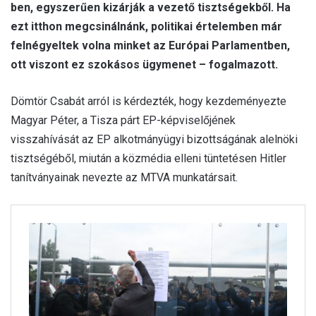
ben, egyszerűen kizárják a vezető tisztségekből. Ha
ezt itthon megcsinálnánk, politikai értelemben már
felnégyeltek volna minket az Európai Parlamentben,
ott viszont ez szokásos ügymenet – fogalmazott.
Dömtör Csabát arról is kérdezték, hogy kezdeményezte
Magyar Péter, a Tisza párt EP-képviselőjének
visszahívását az EP alkotmányügyi bizottságának alelnöki
tisztségéből, miután a közmédia elleni tüntetésen Hitler
tanítványainak nevezte az MTVA munkatársait.