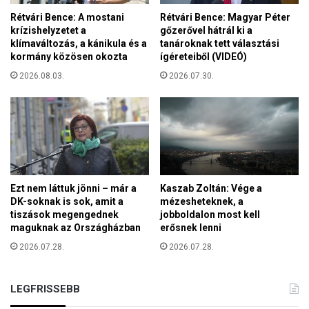
Rétvári Bence: A mostani
Rétvári Bence: Magyar Péter
krízishelyzetet a
gőzerővel hátrál ki a
klímaváltozás, a kánikula és a
tanároknak tett választási
kormány közösen okozta
ígéreteiből (VIDEÓ)
2026.08.03.
2026.07.30.
Ezt nem láttuk jönni – már a
Kaszab Zoltán: Vége a
DK-soknak is sok, amit a
mézesheteknek, a
tiszások megengednek
jobboldalon most kell
maguknak az Országházban
erősnek lenni
2026.07.28.
2026.07.28.
LEGFRISSEBB