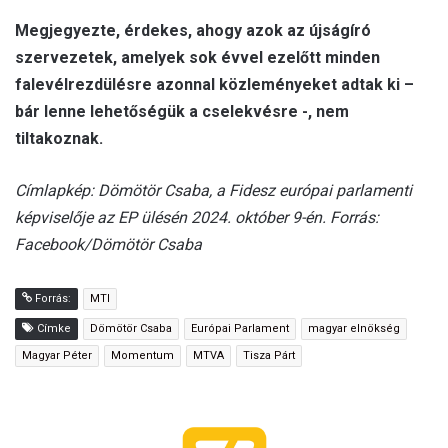
Megjegyezte, érdekes, ahogy azok az újságíró
szervezetek, amelyek sok évvel ezelőtt minden
falevélrezdülésre azonnal közleményeket adtak ki –
bár lenne lehetőségük a cselekvésre -, nem
tiltakoznak.
Címlapkép: Dömötör Csaba, a Fidesz európai parlamenti
képviselője az EP ülésén 2024. október 9-én. Forrás:
Facebook/Dömötör Csaba
Forrás:
MTI
Címke
Dömötör Csaba
Európai Parlament
magyar elnökség
Magyar Péter
Momentum
MTVA
Tisza Párt