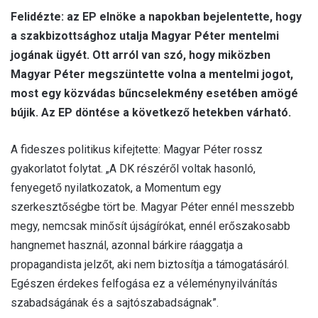
Felidézte: az EP elnöke a napokban bejelentette, hogy
a szakbizottsághoz utalja Magyar Péter mentelmi
jogának ügyét. Ott arról van szó, hogy miközben
Magyar Péter megszüntette volna a mentelmi jogot,
most egy közvádas bűncselekmény esetében amögé
bújik. Az EP döntése a következő hetekben várható.
A fideszes politikus kifejtette: Magyar Péter rossz
gyakorlatot folytat. „A DK részéről voltak hasonló,
fenyegető nyilatkozatok, a Momentum egy
szerkesztőségbe tört be. Magyar Péter ennél messzebb
megy, nemcsak minősít újságírókat, ennél erőszakosabb
hangnemet használ, azonnal bárkire ráaggatja a
propagandista jelzőt, aki nem biztosítja a támogatásáról.
Egészen érdekes felfogása ez a véleménynyilvánítás
szabadságának és a sajtószabadságnak”.