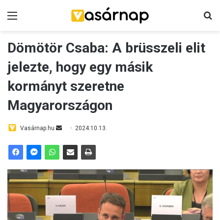
Menü
Ke
Dömötör Csaba: A brüsszeli elit
jelezte, hogy egy másik
kormányt szeretne
Magyarországon
Send
Vasárnap.hu
2024.10.13.
an
email