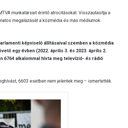
TVA munkatársait érintő atrocitásokat. Visszautasítja a
lyamatos megalázását a közmédia és más médiumok
parlamenti képviselő állításaival szemben a közmédia
ető egy évben (2022. április 3. és 2023. április 2.
n 6764 alkalommal hívta meg televízió- és rádió
ghívást, 6603 esetben nem jelentek meg – ismertették.