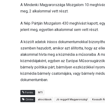
A Mindenki Magyarországa Mozgalom 10 meghívást k
meg, 2 alkalommal vett részt.
A Nép Pártján Mozgalom 430 meghívást kapott, egy
jelent meg, egyetlen alkalommal sem vett részt.
A közölt adatok írásos dokumentumokkal bizonyíth
szemben hazudott, amikor azt állította, hogy az el
alakommal hívta meg a közmédia a műsoraiba. A ma
közmédiájaként, egyben az Európai Műsorsugárzók Un
bármely politikai párt, bármilyen eszközökkel nyom
közmédia bármely csatornájára, vagy bármely médi
dokumentumban.
Forrás:
MTI
Címke
atrocitások
Jó reggelt Magyarország!
Kossuth R