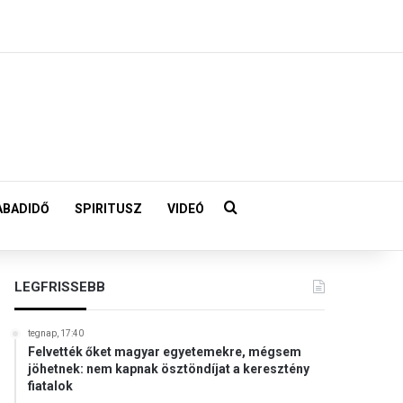
Keresés:
ABADIDŐ
SPIRITUSZ
VIDEÓ
LEGFRISSEBB
tegnap, 17:40
Felvették őket magyar egyetemekre, mégsem
jöhetnek: nem kapnak ösztöndíjat a keresztény
fiatalok