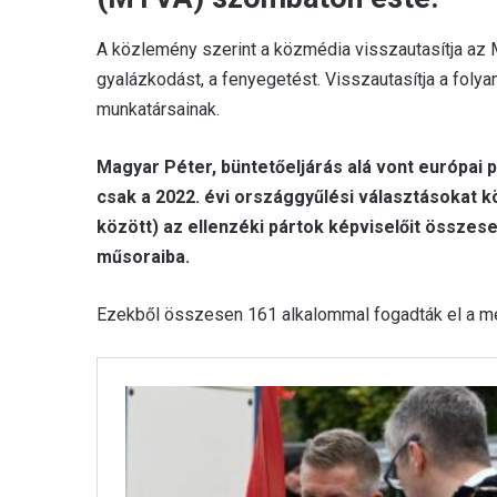
A közlemény szerint a közmédia visszautasítja az M
gyalázkodást, a fenyegetést. Visszautasítja a fo
munkatársainak.
Magyar Péter, büntetőeljárás alá vont európai 
csak a 2022. évi országgyűlési választásokat köv
között) az ellenzéki pártok képviselőit összese
műsoraiba.
Ezekből összesen 161 alkalommal fogadták el a me