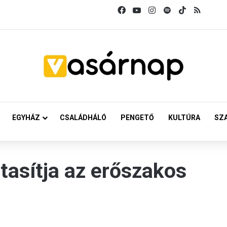
Facebook
YouTube
Instagram
Spotify
TikTok
RSS
EGYHÁZ
CSALÁDHÁLÓ
PENGETŐ
KULTÚRA
SZ
tasítja az erőszakos