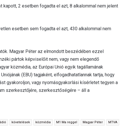
apott, 2 esetben fogadta el azt, 8 alkalommal nem jelent
etlen esetben sem fogadta el azt, 430 alkalommal nem
atók. Magyar Péter az elmondott beszédében ezzel
lenzéki pártok képviselőit nem, vagy nem elegendő
gyar közmédia, az Európai Unió egyik tagállamának
iójának (EBU) tagjaként, elfogadhatatlannak tartja, hogy
ást gyakoroljon, vagy nyomásgyakorlási kísérletet tegyen a
um szerkesztőjére, szerkesztőségére – áll a
ádió
követelések
közmédia
M1 Ma reggel
Magyar Péter
MTVA