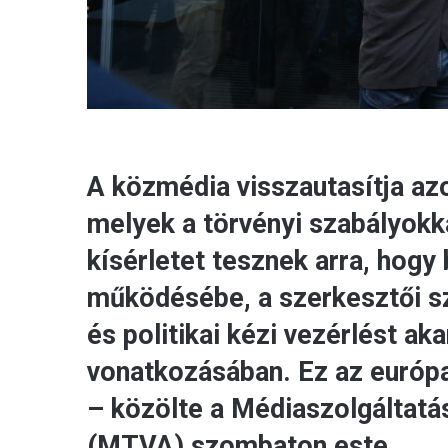
A közmédia visszautasítja az
melyek a törvényi szabályok
kísérletet tesznek arra, hog
működésébe, a szerkesztői s
és politikai kézi vezérlést ak
vonatkozásában. Ez az európai
– közölte a Médiaszolgáltat
(MTVA) szombaton este.