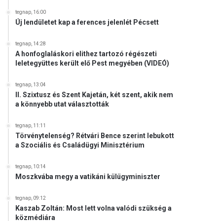
tegnap, 16:00
Új lendületet kap a ferences jelenlét Pécsett
tegnap, 14:28
A honfoglaláskori elithez tartozó régészeti
leletegyüttes került elő Pest megyében (VIDEÓ)
tegnap, 13:04
II. Szixtusz és Szent Kajetán, két szent, akik nem
a könnyebb utat választották
tegnap, 11:11
Törvénytelenség? Rétvári Bence szerint lebukott
a Szociális és Családügyi Minisztérium
tegnap, 10:14
Moszkvába megy a vatikáni külügyminiszter
tegnap, 09:12
Kaszab Zoltán: Most lett volna valódi szükség a
közmédiára