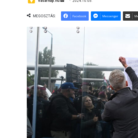
Send
Vasárnap.hu
2024.10.05.
an
email
MEGOSZTÁS:
Facebook
Messenger
Me