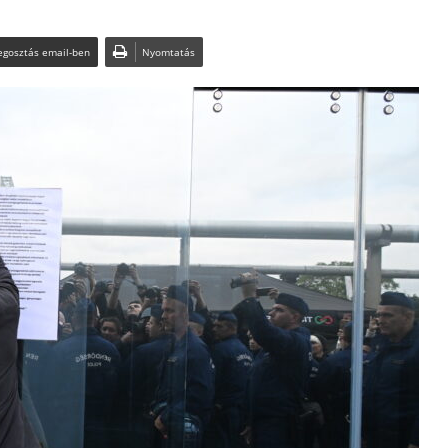
gosztás email-ben
Nyomtatás