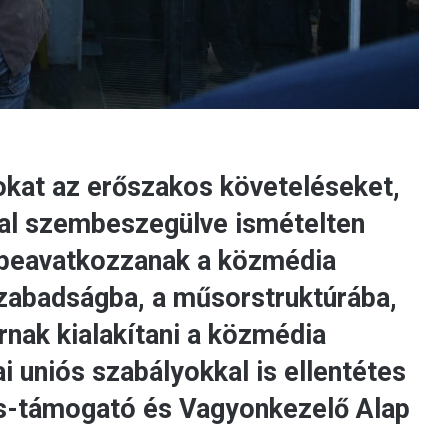
okat az erőszakos követeléseket,
kal szembeszegülve ismételten
y beavatkozzanak a közmédia
zabadságba, a műsorstruktúrába,
arnak kialakítani a közmédia
 uniós szabályokkal is ellentétes
ás-támogató és Vagyonkezelő Alap