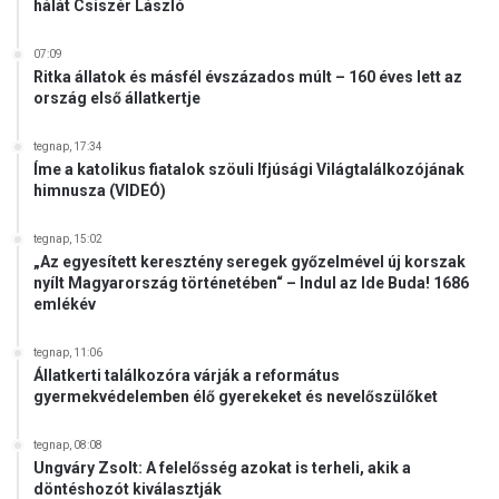
hálát Csiszér László
07:09
Ritka állatok és másfél évszázados múlt – 160 éves lett az
ország első állatkertje
tegnap, 17:34
Íme a katolikus fiatalok szöuli Ifjúsági Világtalálkozójának
himnusza (VIDEÓ)
tegnap, 15:02
„Az egyesített keresztény seregek győzelmével új korszak
nyílt Magyarország történetében“ – Indul az Ide Buda! 1686
emlékév
tegnap, 11:06
Állatkerti találkozóra várják a református
gyermekvédelemben élő gyerekeket és nevelőszülőket
tegnap, 08:08
Ungváry Zsolt: A felelősség azokat is terheli, akik a
döntéshozót kiválasztják