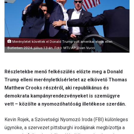
Merényletet követtek el Donald Trump volt amerikai elnök ellen
Butlerben 2024. július 13-án. Fotó: MTI/AP/Evan Vucci
Részletekbe menő felkészülés előzte meg a Donald
Trump elleni merényletkísérletet az elkövető Thomas
Matthew Crooks részéről, aki republikánus és
demokrata kampányrendezvényeket is szemügyre
vett – közölte a nyomozóhatóság illetékese szerdán.
Kevin Rojek, a Szövetségi Nyomozó Iroda (FBI) különleges
ügynöke, a szervezet pittsburghi irodájának megbízottja a