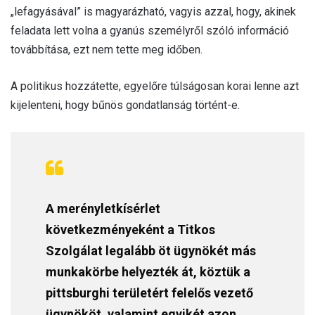
„lefagyásával” is magyarázható, vagyis azzal, hogy, akinek
feladata lett volna a gyanús személyről szóló információ
továbbítása, ezt nem tette meg időben.
A politikus hozzátette, egyelőre túlságosan korai lenne azt
kijelenteni, hogy bűnös gondatlanság történt-e.
A merényletkísérlet
következményeként a Titkos
Szolgálat legalább öt ügynökét más
munkakörbe helyezték át, köztük a
pittsburghi területért felelős vezető
ügynököt, valamint egyikét azon