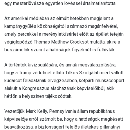
egy mesterlövésze egyetlen lövéssel ártalmatlanította.
Az amerikai médiában az elmúlt hetekben megjelent a
kampánygyűlés közönségétől származó magánfelvétel,
amely percekkel a merényletkísérlet előtt az épület tetején
végiglopódzó Thomas Matthew Crooksot mutatta, akire a
beszámolók szerint a hatóságok figyelmét is felhívták.
A történtek kivizsgálására, és annak megválaszolására,
hogy a Trump védelmét ellátó Titkos Szolgálat miért vallott
kudarcot feladatának elvégzésében, kétpárti munkacsoport
alakult a Kongresszus alsóházának képviselőiből, akik
hétfőn a helyszínen tájékozódtak.
Vezetőjük Mark Kelly, Pennsylvania állam republikánus
képviselője arról számolt be, hogy a hatóságok megkésett
beavatkozása, a biztonságért felelős illetékes pillanatnyi