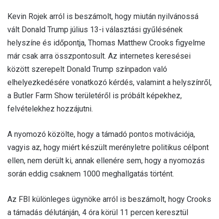
Kevin Rojek arról is beszámolt, hogy miután nyilvánossá
vált Donald Trump július 13-i választási gyűlésének
helyszíne és időpontja, Thomas Matthew Crooks figyelme
már csak arra összpontosult. Az internetes keresései
között szerepelt Donald Trump színpadon való
elhelyezkedésére vonatkozó kérdés, valamint a helyszínről,
a Butler Farm Show területéről is próbált képekhez,
felvételekhez hozzájutni.
A nyomozó közölte, hogy a támadó pontos motivációja,
vagyis az, hogy miért készült merényletre politikus célpont
ellen, nem derült ki, annak ellenére sem, hogy a nyomozás
során eddig csaknem 1000 meghallgatás történt.
Az FBI különleges ügynöke arról is beszámolt, hogy Crooks
a támadás délutánján, 4 óra körül 11 percen keresztül