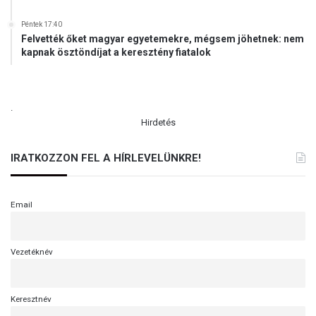
Péntek 17:40
Felvették őket magyar egyetemekre, mégsem jöhetnek: nem
kapnak ösztöndíjat a keresztény fiatalok
.
Hirdetés
IRATKOZZON FEL A HÍRLEVELÜNKRE!
Email
Vezetéknév
Keresztnév