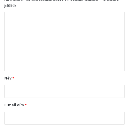
jelöltük
H
o
z
z
á
s
z
ó
Név
*
l
á
s
E-mail cím
*
*