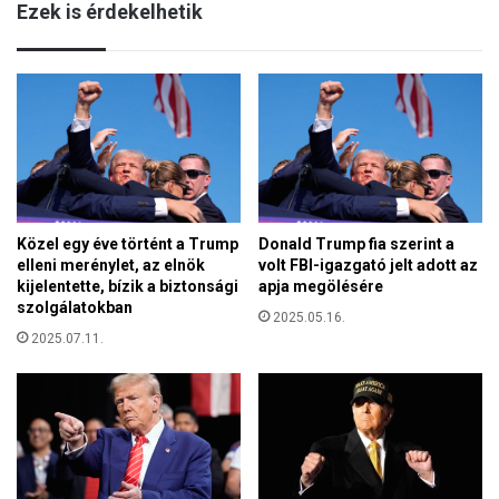
Ezek is érdekelhetik
Piknik
Közel egy éve történt a Trump
Donald Trump fia szerint a
elleni merénylet, az elnök
volt FBI-igazgató jelt adott az
kijelentette, bízik a biztonsági
apja megölésére
szolgálatokban
2025.05.16.
2025.07.11.