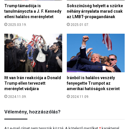
Trump támadója is
Sokszínűség helyett a szürke
tanulmányozta a J. F. Kennedy
néhány árnyalata marad csak
elleni halálos merényletet
az LMBT-propagandának
2025.03.19.
2025.01.07.
Itt van Irán reakciója a Donald
Iránból is halálos veszély
Trump ellen tervezett
fenyegette Trumpot az
merénylet vádjára
amerikai hatóságok szerint
2024.11.09.
2024.11.09.
Vélemény, hozzászólás?
Az e-mail címet nem tesszük közzé.
A kötelező mezőket
*
karakterrel