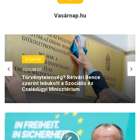
Vasárnap.hu
(H)arctér
2026.08.07.
Törvénytelenség? Rétvári Bence
szerint lebukott a Szociális és
Családügyi Minisztérium
Németországban
dőlhet
tovább
a