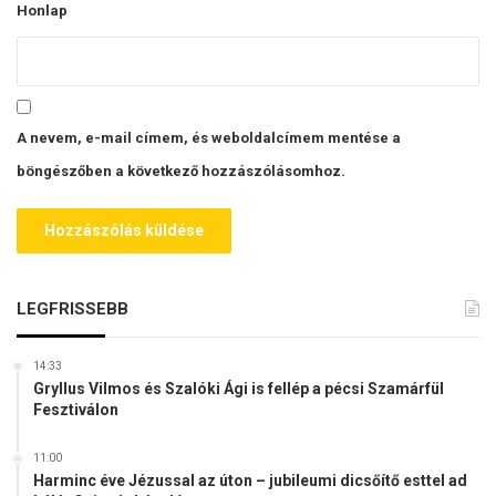
Honlap
A nevem, e-mail címem, és weboldalcímem mentése a
böngészőben a következő hozzászólásomhoz.
LEGFRISSEBB
14:33
Gryllus Vilmos és Szalóki Ági is fellép a pécsi Szamárfül
Fesztiválon
11:00
Harminc éve Jézussal az úton – jubileumi dicsőítő esttel ad