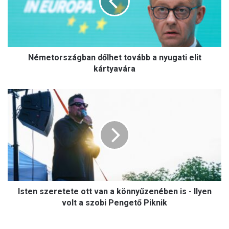
nyugati
elit
kártyavára
Németországban dőlhet tovább a nyugati elit
kártyavára
Isten
szeretete
ott
van
a
könnyűzenében
is
-
Ilyen
volt
Isten szeretete ott van a könnyűzenében is - Ilyen
a
volt a szobi Pengető Piknik
szobi
Pengető