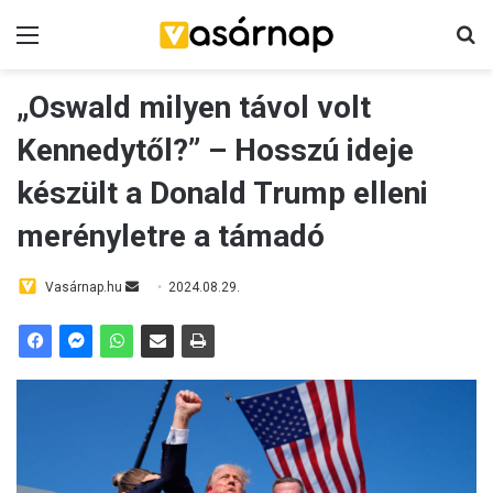
Menü
Ke
„Oswald milyen távol volt
Kennedytől?” – Hosszú ideje
készült a Donald Trump elleni
merényletre a támadó
Send
Vasárnap.hu
2024.08.29.
an
email