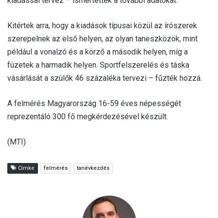
kiadással tervez – ismertették a további adatokat.
Kitértek arra, hogy a kiadások típusai közül az írószerek
szerepelnek az első helyen, az olyan taneszközök, mint
például a vonalzó és a körző a második helyen, míg a
füzetek a harmadik helyen. Sportfelszerelés és táska
vásárlását a szülők 46 százaléka tervezi – fűzték hozzá.
A felmérés Magyarország 16-59 éves népességét
reprezentáló 300 fő megkérdezésével készült.
(MTI)
Címke
felmérés
tanévkezdés