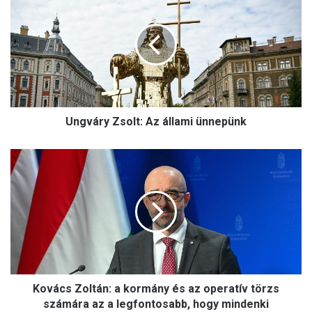
n
g
v
á
r
y
Z
s
Ungváry Zsolt: Az állami ünnepünk
o
l
t
K
:
o
A
v
z
á
á
c
l
s
l
Z
a
o
m
l
i
Kovács Zoltán: a kormány és az operatív törzs
t
ü
á
számára az a legfontosabb, hogy mindenki
n