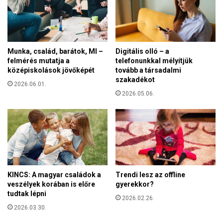
v
t
ö
r
z
Munka, család, barátok, MI –
Digitális olló – a
s
felmérés mutatja a
telefonunkkal mélyítjük
s
középiskolások jövőképét
tovább a társadalmi
z
szakadékot
á
2026.06.01.
2026.05.06.
m
á
r
a
a
z
a
l
KINCS: A magyar családok a
Trendi lesz az offline
e
veszélyek korában is előre
gyerekkor?
g
tudtak lépni
2026.02.26.
f
2026.03.30.
o
n