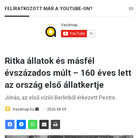
n
FELIRATKOZOTT MÁR A YOUTUBE-ON?
a
p
j
á
t