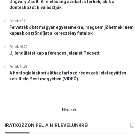
Ungváry Zsolt: A felelősség azokat is terheli, akik a
z
döntéshozót kiválasztják
t
o
Péntek 17:40
n
Felvették őket magyar egyetemekre, mégsem jöhetnek: nem
s
kapnak ösztöndíjat a keresztény fiatalok
á
g
Péntek 16:00
o
Új lendületet kap a ferences jelenlét Pécsett
s
a
Péntek 14:28
n
A honfoglaláskori elithez tartozó régészeti leletegyüttes
ü
került elő Pest megyében (VIDEÓ)
n
n
e
p
.
e
Hirdetés
l
h
IRATKOZZON FEL A HÍRLEVELÜNKRE!
e
s