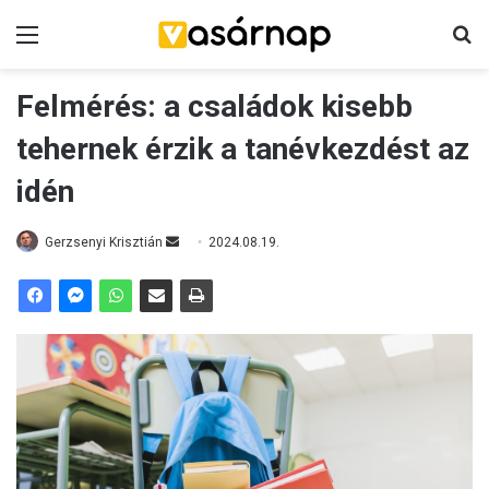
Menü
K
Felmérés: a családok kisebb
tehernek érzik a tanévkezdést az
idén
Gerzsenyi Krisztián
S
2024.08.19.
e
n
d
a
n
e
m
a
i