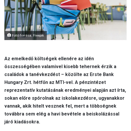
l
Fotó forrása: Freepik
Az emelkedő költségek ellenére az idén
összességében valamivel kisebb tehernek érzik a
családok a tanévkezdést – közölte az Erste Bank
Hungary Zrt. hétfőn az MTI-vel. A pénzintézet
reprezentatív kutatásának eredményei alapján azt írta,
sokan előre spórolnak az iskolakezdésre, ugyanakkor
vannak, akik hitelt vesznek fel, mert a többségnek
továbbra sem elég a havi bevétele a beiskolázással
járó kiadásokra.