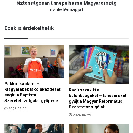
n
biztonságosan ünnepelhesse Magyarország
n
:
születésnapját
e
a
p
k
ü
o
Ezek is érdekelhetik
n
r
k
m
á
n
y
é
s
a
z
Pakkot kaptam! –
Kisgyerekek iskolakezdését
o
Radírozzuk ki a
segíti a Baptista
különbségeket – tanszereket
p
Szeretetszolgálat gyűjtése
gyűjt a Magyar Református
e
Szeretetszolgálat
r
2026.08.03.
a
2026.06.29.
t
í