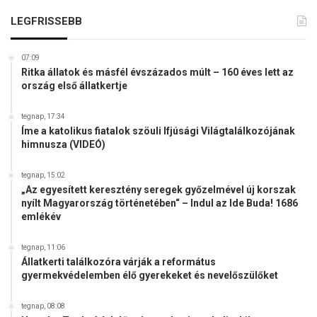
t
LEGFRISSEBB
o
s
a
07:09
b
Ritka állatok és másfél évszázados múlt – 160 éves lett az
b
ország első állatkertje
,
h
tegnap, 17:34
o
Íme a katolikus fiatalok szöuli Ifjúsági Világtalálkozójának
g
himnusza (VIDEÓ)
y
m
tegnap, 15:02
i
„Az egyesített keresztény seregek győzelmével új korszak
nyílt Magyarország történetében“ – Indul az Ide Buda! 1686
n
emlékév
d
e
n
tegnap, 11:06
Állatkerti találkozóra várják a református
k
gyermekvédelemben élő gyerekeket és nevelőszülőket
i
b
i
tegnap, 08:08