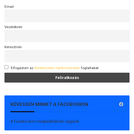
s
e
Email
M
a
g
Vezetéknév
y
a
r
Keresztnév
o
r
s
Elfogadom az
Adatkezelési tájékoztatóban
foglaltakat.
z
á
g
s
z
ü
KÖVESSEN MINKET A FACEBOOKON
l
e
t
A Facebookon megtalálhatóak vagyunk
é
s