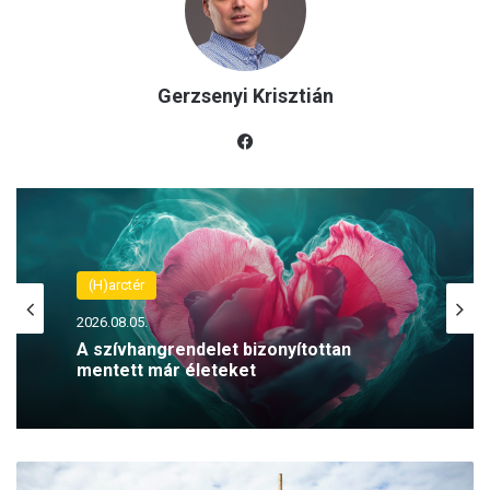
Gerzsenyi Krisztián
Fac
eb
oo
k
(H)arctér
2026.08.05.
A szívhangrendelet bizonyítottan
mentett már életeket
U