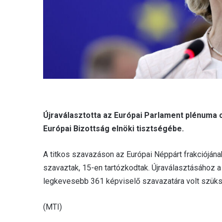
Újraválasztotta az Európai Parlament plénuma 
Európai Bizottság elnöki tisztségébe.
A titkos szavazáson az Európai Néppárt frakcióján
szavaztak, 15-en tartózkodtak. Újraválasztásához a
legkevesebb 361 képviselő szavazatára volt szüks
(MTI)