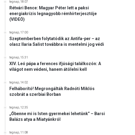
tegnap, 18:07
Rétvári Bence: Magyar Péter lett a paksi
energiakrízis legnagyobb rémhírterjesztője
(VIDEÓ)
tegnap, 17:00
Szeptemberben folytatódik az Antifa-per – az
olasz Ilaria Salist továbbra is mentelmi jog védi
tegnap, 15:31
XIV. Leó pápa a ferences ifjúsági találkozón: A
világot nem védeni, hanem átölelni kell
tegnap, 14:02
Felháborító! Megrongálták Radnóti Miklós
szobrát a szerbiai Borban
tegnap, 12:35
„Őbenne mi is Isten gyermekei lehetünk” – Barsi
Balázs atya a Miatyánkról
tegnap, 11:08