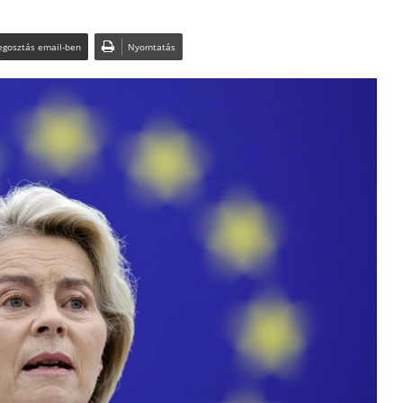
gosztás email-ben
Nyomtatás