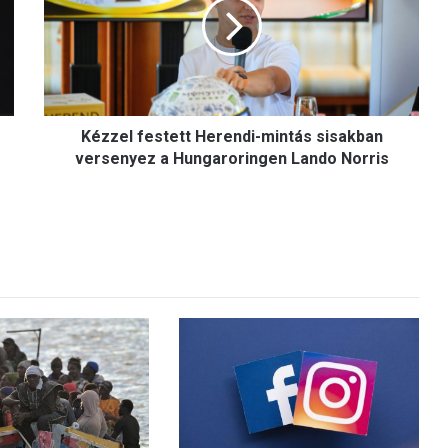
z
e
l
f
e
s
Kézzel festett Herendi-mintás sisakban
t
e
versenyez a Hungaroringen Lando Norris
t
t
H
e
r
e
n
d
i
-
m
i
n