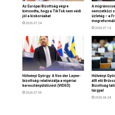
ö
z
Az Európai Bizottság végre
A migránscse
kimondta, hogy a TikTok nem védi
nemzetközi s
t
jól a kiskorúakat
üzletág – a F
e
megreformálá
t
2026.07.24.
i
2026.07.14.
c
é
g
b
i
r
o
d
Hölvényi György: A Von der Leyen-
Hölvényi Györ
a
bizottság relativizálja a nigériai
állt elő Brüss
l
keresztényüldözést (VIDEÓ)
Bizottság tál
m
tárgyal
á
2026.07.09.
2026.06.24.
t
a
z
ő