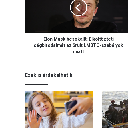
n
M
u
s
k
b
Elon Musk besokallt: Elköltözteti
e
s
cégbirodalmát az őrült LMBTQ-szabályok
o
miatt
k
a
l
Ezek is érdekelhetik
l
t
:
E
l
k
ö
l
t