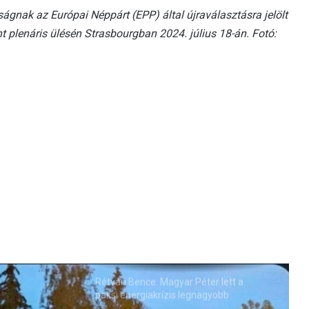
ágnak az Európai Néppárt (EPP) által újraválasztásra jelölt
t plenáris ülésén Strasbourgban 2024. július 18-án. Fotó:
Rétvári Bence: Magyar Péter lett a
paksi energiakrízis legnagyobb
rémhírterjesztője (VIDEÓ)