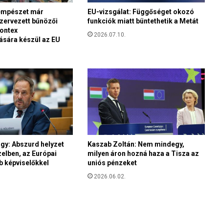
t
á
mpé­szet már
EU-vizsgálat: Függőséget okozó
zervezett bűnözői
funkciók miatt büntethetik a Metát
s
rontex
s
2026.07.10.
sára készül az EU
i
s
a
k
b
a
n
v
e
r
gy: Abszurd helyzet
Kaszab Zoltán: Nem mindegy,
s
zelben, az Európai
milyen áron hozná haza a Tisza az
e
ib képviselőkkel
uniós pénzeket
n
y
2026.06.02.
e
z
a
H