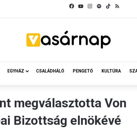
Facebook
YouTube
Instagram
Spotify
TikTok
RSS
EGYHÁZ
CSALÁDHÁLÓ
PENGETŐ
KULTÚRA
SZ
nt megválasztotta Von
ai Bizottság elnökévé