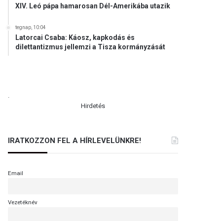
XIV. Leó pápa hamarosan Dél-Amerikába utazik
tegnap, 10:04
Latorcai Csaba: Káosz, kapkodás és
dilettantizmus jellemzi a Tisza kormányzását
.
Hirdetés
IRATKOZZON FEL A HÍRLEVELÜNKRE!
Email
Vezetéknév