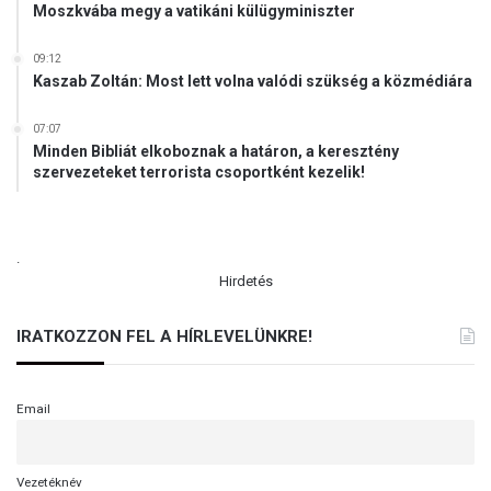
Moszkvába megy a vatikáni külügyminiszter
j
r
o
09:12
Kaszab Zoltán: Most lett volna valódi szükség a közmédiára
m
á
n
07:07
Minden Bibliát elkoboznak a határon, a keresztény
f
szervezeteket terrorista csoportként kezelik!
e
l
s
ő
.
o
Hirdetés
k
t
IRATKOZZON FEL A HÍRLEVELÜNKRE!
a
t
á
s
Email
i
t
ö
Vezetéknév