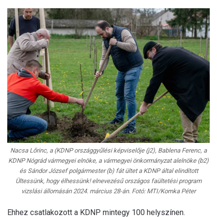
Nacsa Lőrinc, a (KDNP országgyűlési képviselője (j2), Bablena Ferenc, a
KDNP Nógrád vármegyei elnöke, a vármegyei önkormányzat alelnöke (b2)
és Sándor József polgármester (b) fát ültet a KDNP által elindított
Ültessünk, hogy élhessünk! elnevezésű országos faültetési program
vizslási állomásán 2024. március 28-án. Fotó: MTI/Komka Péter
Ehhez csatlakozott a KDNP mintegy 100 helyszínen.