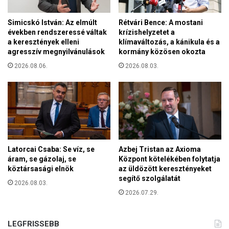
z
r
á
é
Simicskó István: Az elmúlt
Rétvári Bence: A mostani
l
m
években rendszeressé váltak
krízishelyzetet a
j
i
a keresztények elleni
klímaváltozás, a kánikula és a
a
agresszív megnyilvánulások
kormány közösen okozta
e
é
g
2026.08.06.
2026.08.03.
s
y
k
h
i
á
s
z
z
m
é
e
l
g
e
y
Latorcai Csaba: Se víz, se
Azbej Tristan az Axioma
s
áram, se gázolaj, se
Központ kötelékében folytatja
e
í
köztársasági elnök
az üldözött keresztényeket
k
t
segítő szolgálatát
o
2026.08.03.
i
r
2026.07.29.
a
m
z
á
a
LEGFRISSEBB
n
n