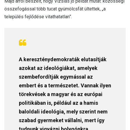
Majd arról beszélt, hogy Vizslás jó példát mutat: közösségi
összefogással több tucat gyümölcsfát ültettek, „a
település fejlődése vitathatatlan”.
A kereszténydemokraták elutasítják
azokat az ideológiákat, amelyek
szembefordítják egymással az
embert és a természetet. Vannak ilyen
törekvések a magyar és az európai
politikában is, például az a hamis
baloldali ideológia, mely szerint nem
szabad gyermeket vállalni, mert így
tudnunk vigyázni bolygónkra