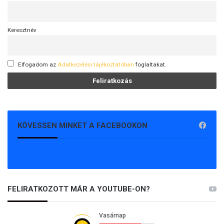
r
v
é
Keresztnév
n
y
Elfogadom az
Adatkezelési tájékoztatóban
foglaltakat.
KÖVESSEN MINKET A FACEBOOKON
FELIRATKOZOTT MÁR A YOUTUBE-ON?