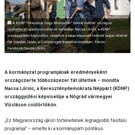
a
i
l
A KDNP "Ültessünk, hogy élhessünk!" névvel indított országos
faültetési programsorozatának keretében Nacsa Lőrinc, a KDNP
országgyűlési képviselője, valamint a tatai képviselő-testület tagjai ültettek
fát szerdán Tatán, a Csillagsziget Bölcsőde kertjében. Forrás:
Facebook/Nacsa Lőrinc
A kormányzat programjának eredményeként
országszerte többszázezer fát ültettek – mondta
Nacsa Lőrinc, a Kereszténydemokrata Néppárt (KDNP)
országgyűlési képviselője a Nógrád vármegyei
Vizsláson csütörtökön.
„Ez Magyarország újkori történetének legnagyobb fásítási
programja” – emelte ki a kormánypárti politikus.