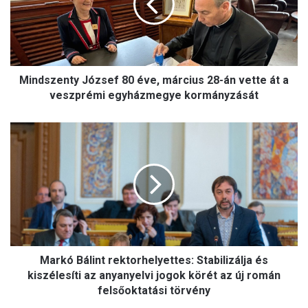
s
z
e
n
t
Mindszenty József 80 éve, március 28-án vette át a
y
J
veszprémi egyházmegye kormányzását
ó
z
M
s
a
e
r
f
k
8
ó
0
B
é
á
v
l
e
i
,
Markó Bálint rektorhelyettes: Stabilizálja és
n
m
t
kiszélesíti az anyanyelvi jogok körét az új román
á
r
felsőoktatási törvény
r
e