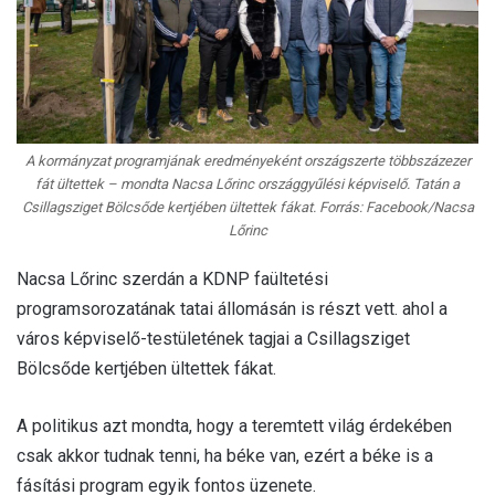
A kormányzat programjának eredményeként országszerte többszázezer
fát ültettek – mondta Nacsa Lőrinc országgyűlési képviselő. Tatán a
Csillagsziget Bölcsőde kertjében ültettek fákat. Forrás: Facebook/Nacsa
Lőrinc
Nacsa Lőrinc szerdán a KDNP faültetési
programsorozatának tatai állomásán is részt vett. ahol a
város képviselő-testületének tagjai a Csillagsziget
Bölcsőde kertjében ültettek fákat.
A politikus azt mondta, hogy a teremtett világ érdekében
csak akkor tudnak tenni, ha béke van, ezért a béke is a
fásítási program egyik fontos üzenete.