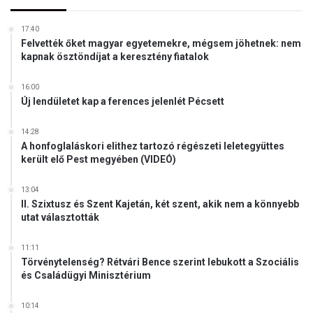
y
y
z
a
17:40
á
Felvették őket magyar egyetemekre, mégsem jöhetnek: nem
n
s
kapnak ösztöndíjat a keresztény fiatalok
y
á
e
t
l
16:00
Új lendületet kap a ferences jelenlét Pécsett
v
i
j
14:28
A honfoglaláskori elithez tartozó régészeti leletegyüttes
o
került elő Pest megyében (VIDEÓ)
g
o
k
13:04
II. Szixtusz és Szent Kajetán, két szent, akik nem a könnyebb
k
utat választották
ö
r
é
11:11
Törvénytelenség? Rétvári Bence szerint lebukott a Szociális
t
és Családügyi Minisztérium
a
z
10:14
ú