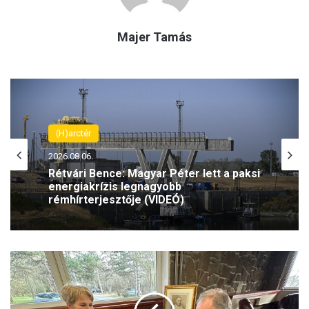
Majer Tamás
(H)arctér
(H)arctér
2026.08.06.
2026.08.06.
Rétvári Bence: Magyar Péter lett a paksi
energiakrízis legnagyobb
rémhírterjesztője (VIDEÓ)
Szeptemberben folytatódik az Antifa-
per – az olasz Ilaria Salist továbbra is
M
mentelmi jog védi
i
n
d