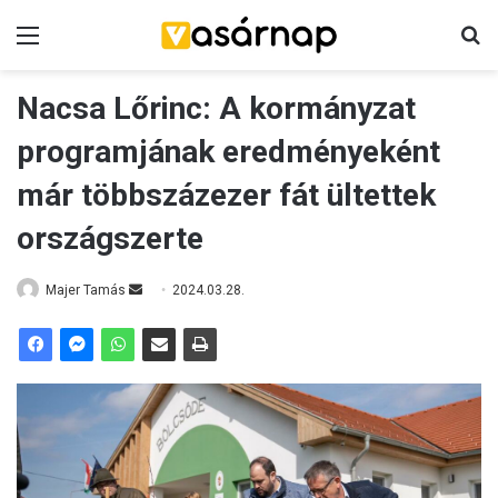
Menü
K
Nacsa Lőrinc: A kormányzat
programjának eredményeként
már többszázezer fát ültettek
országszerte
Majer Tamás
S
2024.03.28.
e
n
d
a
n
e
m