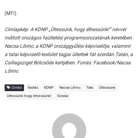
(MTI)
Címlapkép: A KDNP „Ültessünk, hogy élhessünk!” névvel
indított országos faültetési programsorozatának keretében
Nacsa Lőrinc, a KDNP országgyűlési képviselője, valamint
a tatai képviselő-testület tagjai ültettek fát szerdán Tatán, a
Csillagsziget Bölcsőde kertjében. Forrás: Facebook/Nacsa
Lőrinc
Címke
fásítás
KDNP
Nacsa Lőrinc
Tata
Ültessünk
Ültessünk hogy élhessünk!
Vizslás