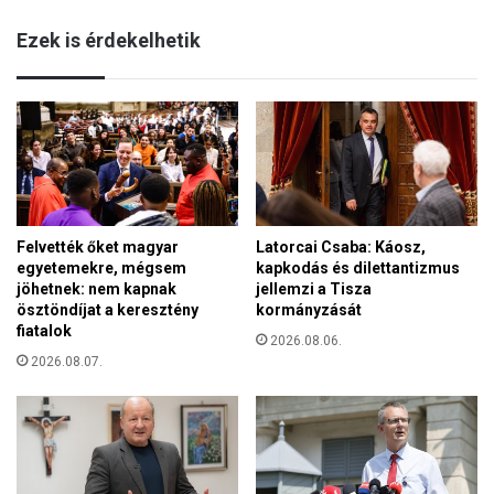
c
k
i
Ezek is érdekelhetik
t
u
o
s
r
2
h
8
e
-
l
á
y
n
e
v
t
e
t
Felvették őket magyar
Latorcai Csaba: Káosz,
t
egyetemekre, mégsem
kapkodás és dilettantizmus
e
t
jöhetnek: nem kapnak
jellemzi a Tisza
s
e
ösztöndíjat a keresztény
kormányzását
:
á
fiatalok
S
2026.08.06.
t
t
2026.08.07.
a
a
v
b
e
i
s
l
z
i
p