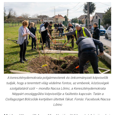
A kereszténydemokrata polgármesterek és önkormányzati képviselők
tudják, hogy a teremtett világ védelme fontos, az emberek, közösségek
szolgálatáról szól – mondta Nacsa Lőrinc, a Kereszténydemokrata
Néppárt országgyűlési képviselője a faültetés kapcsán. Tatán a
Csillagsziget Bölcsőde kertjében ültettek fákat. Forrás: Facebook/Nacsa
Lőrinc