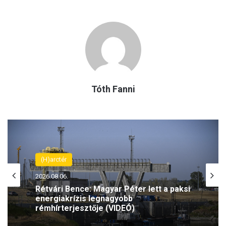
Tóth Fanni
Kultúra
(H)arctér
2026.08.08.
2026.08.06.
Íme a katolikus fiatalok szöuli Ifjúsági
Világtalálkozójának himnusza (VIDEÓ)