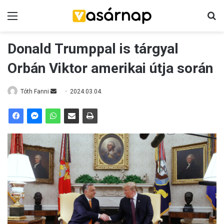
Menü
K
Donald Trumppal is tárgyal
Orbán Viktor amerikai útja során
Tóth Fanni
S
2024.03.04.
e
n
d
a
n
e
m
a
i
l