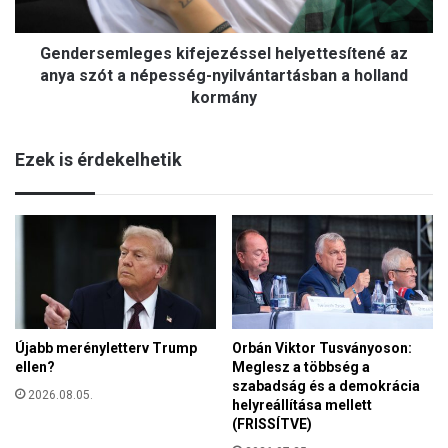
a
e
n
m
l
Gendersemleges kifejezéssel helyettesítené az
l
á
e
anya szót a népesség-nyilvántartásban a holland
t
g
kormány
h
e
a
s
t
Ezek is érdekelhetik
k
ó
i
a
f
z
e
e
j
s
e
z
z
t
é
e
s
r
s
Újabb merényletterv Trump
Orbán Viktor Tusványoson:
g
ellen?
Meglesz a többség a
e
o
szabadság és a demokrácia
l
2026.08.05.
m
helyreállítása mellett
h
i
(FRISSÍTVE)
e
b