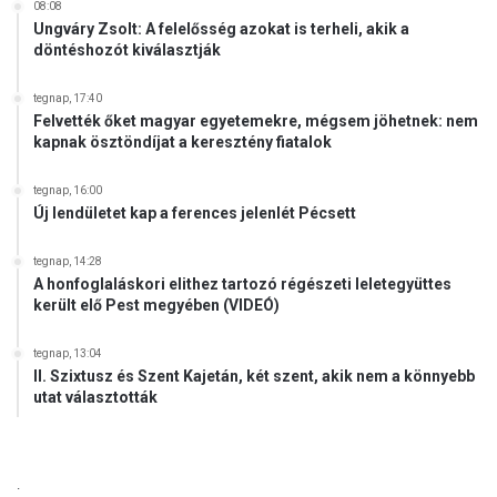
08:08
á
Ungváry Zsolt: A felelősség azokat is terheli, akik a
s
döntéshozót kiválasztják
b
a
tegnap, 17:40
n
Felvették őket magyar egyetemekre, mégsem jöhetnek: nem
a
kapnak ösztöndíjat a keresztény fiatalok
h
o
tegnap, 16:00
l
Új lendületet kap a ferences jelenlét Pécsett
l
a
tegnap, 14:28
n
A honfoglaláskori elithez tartozó régészeti leletegyüttes
d
került elő Pest megyében (VIDEÓ)
k
o
tegnap, 13:04
r
II. Szixtusz és Szent Kajetán, két szent, akik nem a könnyebb
m
utat választották
á
n
y
.