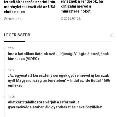
elvisznek a rendőrök, ha
izraeli hírszerzés szerint Irán
s
a
kritizálni mered a
merényletet készít elő az USA
e
n
miniszterelnököt
elnöke ellen
j
é
e
2026.07.08.
2026.07.10.
p
e
s
LEGFRISSEBB
s
é
g
17:34
Íme a katolikus fiatalok szöuli Ifjúsági Világtalálkozójának
-
himnusza (VIDEÓ)
n
y
i
15:02
„Az egyesített keresztény seregek győzelmével új korszak
l
nyílt Magyarország történetében“ – Indul az Ide Buda! 1686
v
emlékév
á
n
11:06
t
Állatkerti találkozóra várják a református
a
gyermekvédelemben élő gyerekeket és nevelőszülőket
r
t