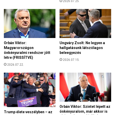
l
2026.07.25.
a
y
z
e
i
t
l
t
i
e
k
s
a
í
k
Orbán Viktor:
Ungváry Zsolt: Ne legyen a
t
u
Magyarországon
hallgatásunk látszólagos
e
p
önkényuralmi rendszer jött
beleegyezés
n
létre (FRISSÍTVE)
o
2026.07.15.
é
l
2026.07.22.
a
á
z
j
a
á
n
n
y
a
a
k
s
b
z
e
Orbán Viktor: Szintet lépett az
ó
önkényuralom, már akkor is
l
Trump élete veszélyben – az
t