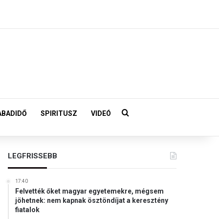
Keresés:
ABADIDŐ
SPIRITUSZ
VIDEÓ
LEGFRISSEBB
17:40
Felvették őket magyar egyetemekre, mégsem
jöhetnek: nem kapnak ösztöndíjat a keresztény
fiatalok