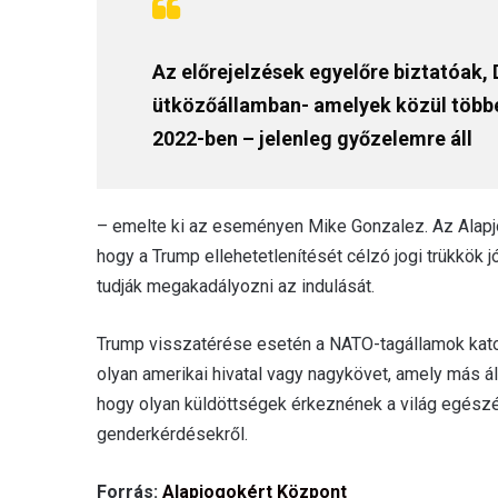
Az előrejelzések egyelőre biztatóak,
ütközőállamban- amelyek közül többe
2022-ben – jelenleg győzelemre áll
– emelte ki az eseményen Mike Gonzalez. Az Alapjog
hogy a Trump ellehetetlenítését célzó jogi trükkök j
tudják megakadályozni az indulását.
Trump visszatérése esetén a NATO-tagállamok kato
olyan amerikai hivatal vagy nagykövet, amely más áll
hogy olyan küldöttségek érkeznének a világ egészé
genderkérdésekről.
Forrás:
Alapjogokért Központ