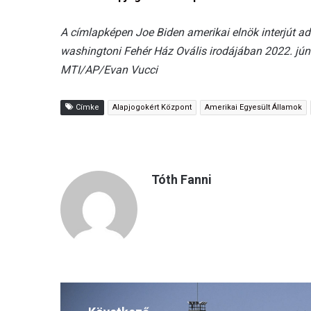
A címlapképen Joe Biden amerikai elnök interjút a
washingtoni Fehér Ház Ovális irodájában 2022. jún
MTI/AP/Evan Vucci
Címke
Alapjogokért Központ
Amerikai Egyesült Államok
Tóth Fanni