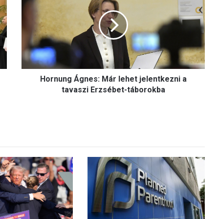
r
n
u
n
g
Á
g
Hornung Ágnes: Már lehet jelentkezni a
n
e
tavaszi Erzsébet-táborokba
s
:
M
á
r
l
e
h
e
t
j
e