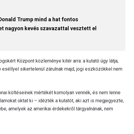
 Donald Trump mind a hat fontos
t nagyon kevés szavazattal vesztett el
okért Központ közleménye kitér arra: a kutató úgy látja,
ó eséllyel sikertelenül zárulnak majd, jogi eszközökkel nem
nai költéseinek mértékét komolyan vennék, és nem lenne
amokat oktat ki – idézték a kutatót, aki azt is megjegyezte,
be, amelyek az amerikai érdekekről tárgyalnának, nem