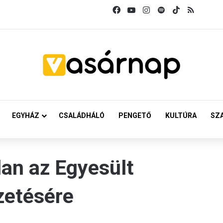
Facebook
YouTube
Instagram
Spotify
TikTok
RSS
EGYHÁZ
CSALÁDHÁLÓ
PENGETŐ
KULTÚRA
SZ
lan az Egyesült
zetésére