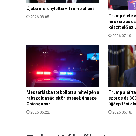
r
Újabb merényletterv Trump ellen?
k
á
Trump élete v
2026.08.05.
t
hírszerzés sz
készít elő az
f
o
2026.07.10.
g
a
d
t
a
F
e
r
e
Mészárlásba torkollott a hétvégén a
Trump aláírt
n
rabszolgaság eltörlésének ünnepe
szoros és 300
Chicagóban
újjáépítési al
c
p
2026.06.22.
2026.06.18.
á
p
a
N