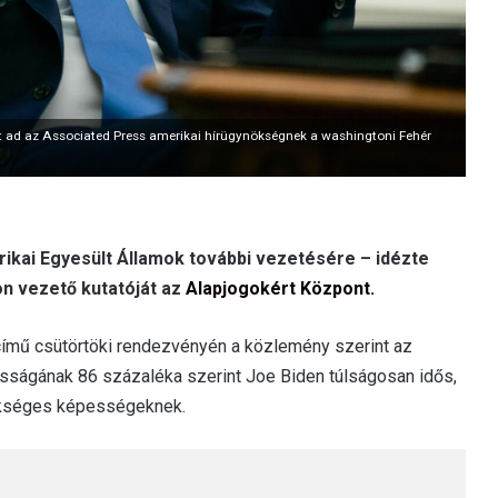
út ad az Associated Press amerikai hírügynökségnek a washingtoni Fehér
ikai Egyesült Államok további vezetésére – idézte
on vezető kutatóját az
Alapjogokért Központ.
című csütörtöki rendezvényén a közlemény szerint az
kosságának 86 százaléka szerint Joe Biden túlságosan idős,
zükséges képességeknek.