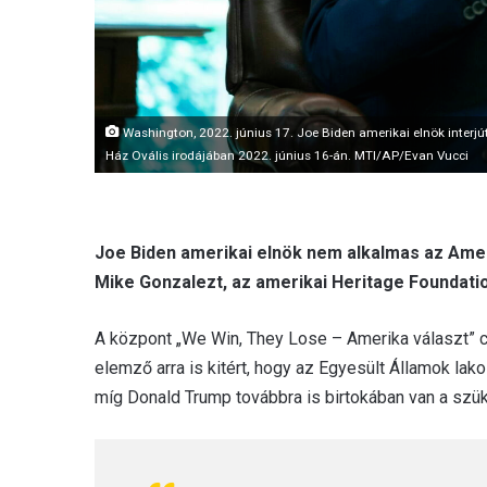
Washington, 2022. június 17. Joe Biden amerikai elnök interj
Ház Ovális irodájában 2022. június 16-án. MTI/AP/Evan Vucci
Joe Biden amerikai elnök nem alkalmas az Amer
Mike Gonzalezt, az amerikai Heritage Foundati
A központ „We Win, They Lose – Amerika választ” 
elemző arra is kitért, hogy az Egyesült Államok la
míg Donald Trump továbbra is birtokában van a s