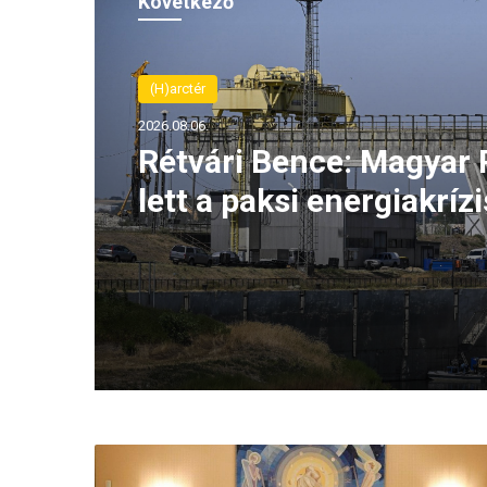
Következő
(H)arctér
2026.08.06.
Rétvári Bence: Magyar 
lett a paksi energiakrízi
legnagyobb rémhírterje
(VIDEÓ)
A
z