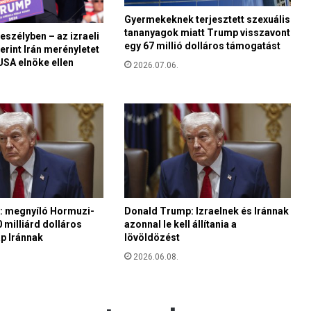
l
Gyermekeknek terjesztett szexuális
e
tananyagok miatt Trump visszavont
n
eszélyben – az izraeli
egy 67 millió dolláros támogatást
t
erint Irán merényletet
 USA elnöke ellen
k
2026.07.06.
e
z
n
i
a
t
a
v
a
s
a: megnyíló Hormuzi-
Donald Trump: Izraelnek és Iránnak
z
 milliárd dolláros
azonnal le kell állítania a
ap Iránnak
lövöldözést
i
E
2026.06.08.
r
z
s
é