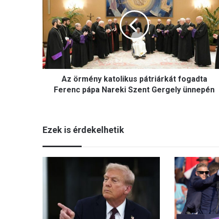
ö
r
m
é
n
y
k
Az örmény katolikus pátriárkát fogadta
a
t
Ferenc pápa Nareki Szent Gergely ünnepén
o
l
i
Ezek is érdekelhetik
k
u
s
p
á
t
r
i
á