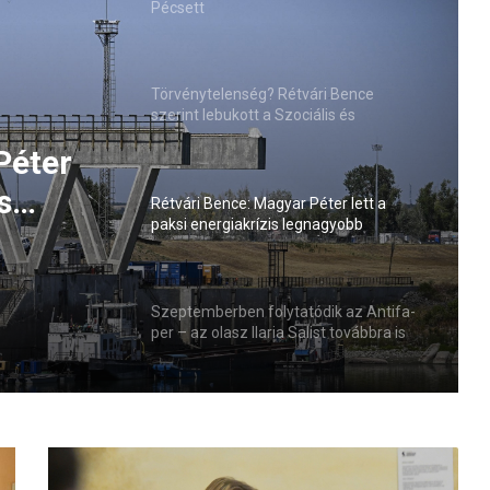
Pécsett
Törvénytelenség? Rétvári Bence
szerint lebukott a Szociális és
Családügyi Minisztérium
Péter
s
Rétvári Bence: Magyar Péter lett a
paksi energiakrízis legnagyobb
sztője
rémhírterjesztője (VIDEÓ)
Szeptemberben folytatódik az Antifa-
per – az olasz Ilaria Salist továbbra is
mentelmi jog védi
H
o