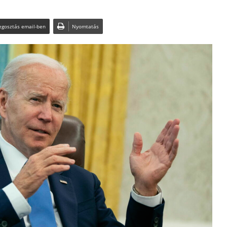
gosztás email-ben
Nyomtatás