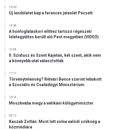
16:00
Új lendületet kap a ferences jelenlét Pécsett
14:28
A honfoglaláskori elithez tartozó régészeti
leletegyüttes került elő Pest megyében (VIDEÓ)
13:04
II. Szixtusz és Szent Kajetán, két szent, akik nem
a könnyebb utat választották
11:11
Törvénytelenség? Rétvári Bence szerint lebukott
a Szociális és Családügyi Minisztérium
10:14
Moszkvába megy a vatikáni külügyminiszter
09:12
Kaszab Zoltán: Most lett volna valódi szükség a
közmédiára