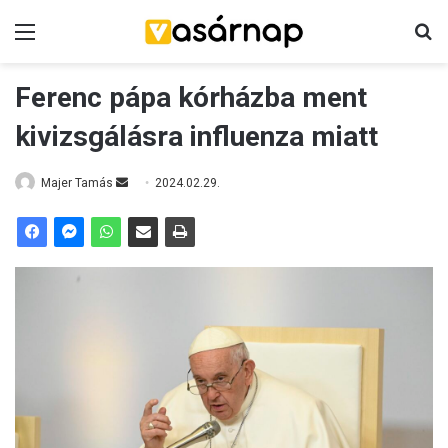
Menü
K
Ferenc pápa kórházba ment
kivizsgálásra influenza miatt
Majer Tamás
S
2024.02.29.
e
n
d
a
n
e
m
a
i
l