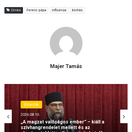
Címke
Ferenc pápa
influenza
kórház
Majer Tamás
(H)arctér
2026.08.10.
„A magzat valóságos ember” – kiáll a
szívhangrendelet mellett és az