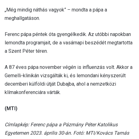
„Még mindig náthás vagyok” – mondta a pápa a
meghallgatáson.
Ferenc pápa péntek óta gyengélkedik. Az utóbbi napokban
lemondta programjait, de a vasárnapi beszédét megtartotta
a Szent Péter téren.
A 87 éves pápa november végén is influenzás volt. Akkor a
Gemelli-klinikán vizsgálták ki, és lemondani kényszerült
decemberi külföldi útját Dubajba, ahol a nemzetközi
klímakonferenciára várták.
(MTI)
Címlapkép: Ferenc pápa a Pázmány Péter Katolikus
Egyetemen 2023. április 30-án. Fotó: MTI/Kovács Tamás