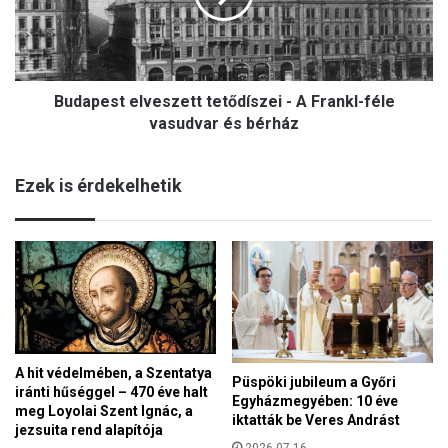
s
e
o
s
l
t
y
e
a
Budapest elveszett tetődíszei - A Frankl-féle
l
n
v
vasudvar és bérház
,
e
h
s
o
Ezek is érdekelhetik
z
g
e
y
t
f
t
e
t
l
e
e
t
s
ő
l
d
e
A hit védelmében, a Szentatya
í
Püspöki jubileum a Győri
g
iránti hűséggel – 470 éve halt
s
Egyházmegyében: 10 éve
e
meg Loyolai Szent Ignác, a
z
iktatták be Veres Andrást
s
jezsuita rend alapítója
e
é
2026.07.16.