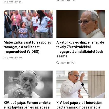
i
2026.07.31.
l
-
e
A
t
F
-
r
A
a
z
n
é
k
l
Mátészalka saját forrásból is
A katolikus egyház ellenzi, de
l
e
támogatja a szülészet
tavaly 78 százalékkal
-
t
megmentését (VIDEÓ)
megugrott a halálbüntetések
f
száma!
e
2026.07.02.
é
t
2026.05.27.
l
v
e
é
v
d
a
i
s
a
u
z
d
a
v
l
XIV. Leó pápa: Ferenc emléke
XIV. Leó pápa első húsvétján
a
a
él az Egyházban és az egész
paptársainak mossa meg a