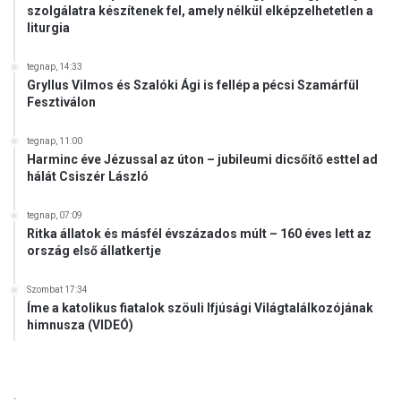
szolgálatra készítenek fel, amely nélkül elképzelhetetlen a
liturgia
tegnap, 14:33
Gryllus Vilmos és Szalóki Ági is fellép a pécsi Szamárfül
Fesztiválon
tegnap, 11:00
Harminc éve Jézussal az úton – jubileumi dicsőítő esttel ad
hálát Csiszér László
tegnap, 07:09
Ritka állatok és másfél évszázados múlt – 160 éves lett az
ország első állatkertje
Szombat 17:34
Íme a katolikus fiatalok szöuli Ifjúsági Világtalálkozójának
himnusza (VIDEÓ)
.