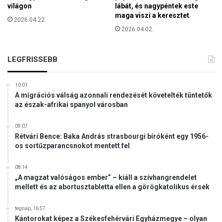
r
világon
lábát, és nagypéntek este
p
é
maga viszi a keresztet
t
2026.04.22.
s
ö
2026.04.02.
b
r
é
v
r
é
LEGFRISSEBB
h
n
á
y
z
10:01
A migrációs válság azonnali rendezését követelték tüntetők
az észak-afrikai spanyol városban
09:07
Rétvári Bence: Baka András strasbourgi bíróként egy 1956-
os sortűzparancsnokot mentett fel
08:14
„A magzat valóságos ember” – kiáll a szívhangrendelet
mellett és az abortusztabletta ellen a görögkatolikus érsek
tegnap, 16:57
Kántorokat képez a Székesfehérvári Egyházmegye – olyan