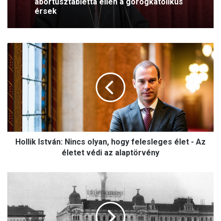
abortusztabletta ellen a görögkatolikus
érsek
H
o
l
l
i
k
I
s
t
Hollik István: Nincs olyan, hogy felesleges élet - Az
v
á
életet védi az alaptörvény
n
:
B
N
u
i
d
n
a
c
p