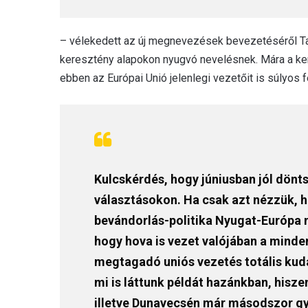
– vélekedett az új megnevezések bevezetéséről Tar
keresztény alapokon nyugvó nevelésnek. Mára a ker
ebben az Európai Unió jelenlegi vezetőit is súlyos f
Kulcskérdés, hogy júniusban jól dönt
választásokon. Ha csak azt nézzük, h
bevándorlás-politika Nyugat-Európa na
hogy hova is vezet valójában a mind
megtagadó uniós vezetés totális kud
mi is láttunk példát hazánkban, hisz
illetve Dunavecsén már másodszor g