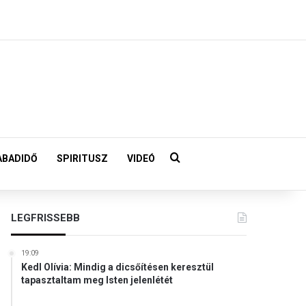
Keresés:
ABADIDŐ
SPIRITUSZ
VIDEÓ
LEGFRISSEBB
19:09
Kedl Olívia: Mindig a dicsőítésen keresztül
tapasztaltam meg Isten jelenlétét