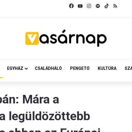
Facebook
YouTube
Instagram
Spotify
TikTok
RSS
EGYHÁZ
CSALÁDHÁLÓ
PENGETŐ
KULTÚRA
SZ
pán: Mára a
 a legüldözöttebb