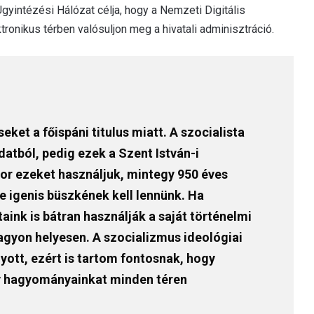
Ügyintézési Hálózat célja, hogy a Nemzeti Digitális
ronikus térben valósuljon meg a hivatali adminisztráció.
t a főispáni titulus miatt. A szocialista
datból, pedig ezek a Szent István-i
r ezeket használjuk, mintegy 950 éves
e igenis büszkének kell lennünk. Ha
ink is bátran használják a saját történelmi
agyon helyesen. A szocializmus ideológiai
ott, ezért is tartom fontosnak, hogy
ny hagyományainkat minden téren