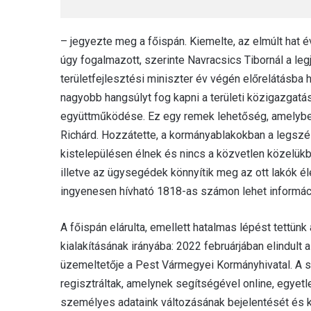
– jegyezte meg a főispán. Kiemelte, az elmúlt hat é
úgy fogalmazott, szerinte Navracsics Tibornál a leg
területfejlesztési miniszter év végén előrelátásba h
nagyobb hangsúlyt fog kapni a területi közigazgat
együttműködése. Ez egy remek lehetőség, amelyben
Richárd. Hozzátette, a kormányablakokban a legszél
kistelepülésen élnek és nincs a közvetlen közelük
illetve az ügysegédek könnyítik meg az ott lakók él
ingyenesen hívható 1818-as számon lehet információt
A főispán elárulta, emellett hatalmas lépést tettün
kialakításának irányába: 2022 februárjában elindult
üzemeltetője a Pest Vármegyei Kormányhivatal. A s
regisztráltak, amelynek segítségével online, egyetl
személyes adataink változásának bejelentését és k