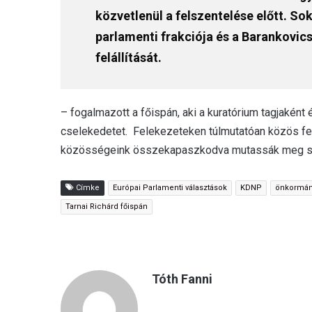
közvetlenül a felszentelése előtt. S
parlamenti frakciója és a Barankovic
felállítását.
– fogalmazott a főispán, aki a kuratórium tagjakén
cselekedetet. Felekezeteken túlmutatóan közös fel
közösségeink összekapaszkodva mutassák meg szelí
Címke
Európai Parlamenti választások
KDNP
önkormány
Tarnai Richárd főispán
Tóth Fanni