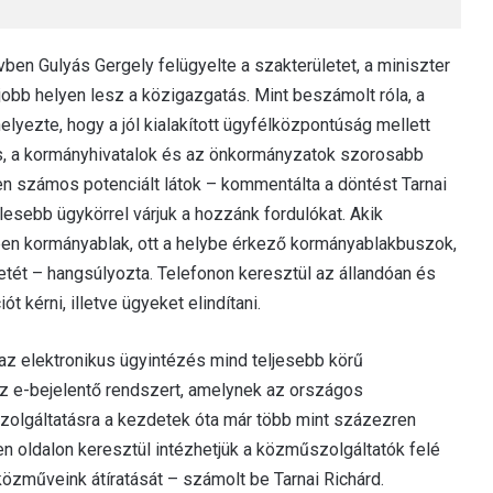
vben Gulyás Gergely felügyelte a szakterületet, a miniszter
jobb helyen lesz a közigazgatás. Mint beszámolt róla, a
elyezte, hogy a jól kialakított ügyfélközpontúság mellett
ás, a kormányhivatalok és az önkormányzatok szorosabb
 számos potenciált látok – kommentálta a döntést Tarnai
esebb ügykörrel várjuk a hozzánk fordulókat. Akik
ben kormányablak, ott a helybe érkező kormányablakbuszok,
etét – hangsúlyozta. Telefonon keresztül az állandóan és
 kérni, illetve ügyeket elindítani.
k az elektronikus ügyintézés mind teljesebb körű
 az e-bejelentő rendszert, amelynek az országos
zolgáltatásra a kezdetek óta már több mint százezren
en oldalon keresztül intézhetjük a közműszolgáltatók felé
özműveink átíratását – számolt be Tarnai Richárd.