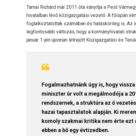
Tarnai Richárd már 2011 óta irányítja a Pest Várme
hivatalban lévő közigazgatási vezető. A főispán elmo
foglalkoztatottak számában és hatáskörileg is. Az id
legfontosabb változás, hogy a kormányhivatali struk
január 1-jén újonnan létrejött Közigazgatási és Ter
Fogalmazhatnánk úgy is, hogy vissza
miniszter úr volt a megálmodója a 201
rendszernek, a struktúra az ő vezeté
hazai tapasztalatok alapján. Ki merem
komoly szakmai kritika nem érte ezt 
ebben a bő egy évtizedben.