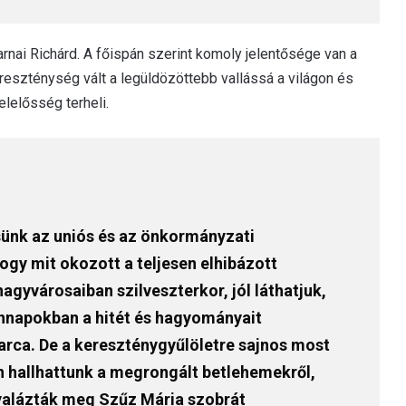
nai Richárd. A főispán szerint komoly jelentősége van a
eszténység vált a legüldözöttebb vallássá a világon és
elelősség terheli.
sünk az uniós és az önkormányzati
ogy mit okozott a teljesen elhibázott
gyvárosaiban szilveszterkor, jól láthatjuk,
ennapokban a hitét és hagyományait
arca. De a kereszténygyűlöletre sajnos most
en hallhattunk a megrongált betlehemekről,
yalázták meg Szűz Mária szobrát