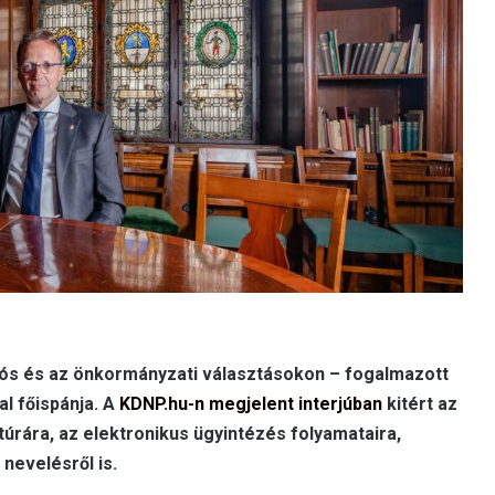
niós és az önkormányzati választásokon – fogalmazott
l főispánja. A
KDNP.hu-n megjelent interjúban
kitért az
ktúrára, az elektronikus ügyintézés folyamataira,
 nevelésről is.