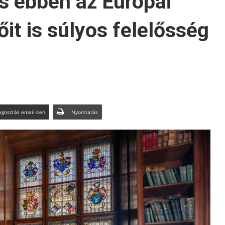
és ebben az Európai
őit is súlyos felelősség
gosztás email-ben
Nyomtatás