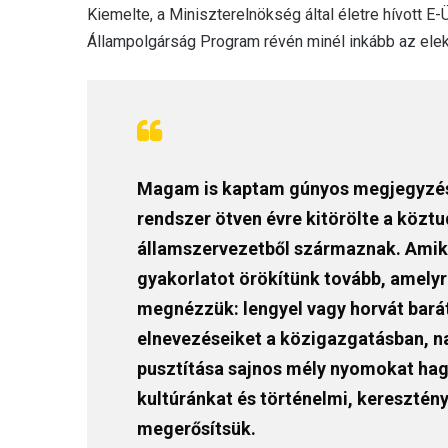
Kiemelte, a Miniszterelnökség által életre hívott E-
Állampolgárság Program révén minél inkább az elekt
Magam is kaptam gúnyos megjegyzéseke
rendszer ötven évre kitörölte a köztu
államszervezetből származnak. Amiko
gyakorlatot örökítünk tovább, amelyr
megnézzük: lengyel vagy horvát baráta
elnevezéseiket a közigazgatásban, n
pusztítása sajnos mély nyomokat hagy
kultúránkat és történelmi, kereszté
megerősítsük.