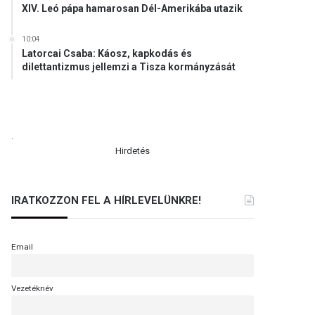
XIV. Leó pápa hamarosan Dél-Amerikába utazik
10:04
Latorcai Csaba: Káosz, kapkodás és
dilettantizmus jellemzi a Tisza kormányzását
.
Hirdetés
IRATKOZZON FEL A HÍRLEVELÜNKRE!
Email
Vezetéknév