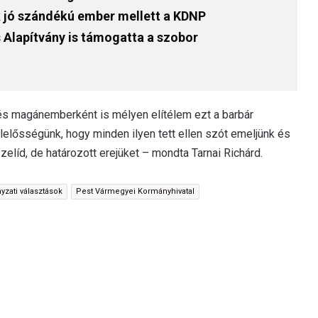
ok jó szándékú ember mellett a KDNP
s Alapítvány is támogatta a szobor
t és magánemberként is mélyen elítélem ezt a barbár
elősségünk, hogy minden ilyen tett ellen szót emeljünk és
d, de határozott erejüket – mondta Tarnai Richárd.
zati választások
Pest Vármegyei Kormányhivatal