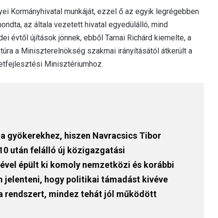
gyei Kormányhivatal munkáját, ezzel ő az egyik legrégebben
ndta, az általa vezetett hivatal egyedülálló, mind
ei évtől újítások jönnek, ebből Tarnai Richárd kiemelte, a
túra a Miniszterelnökség szakmai irányításától átkerült a
ületfejlesztési Minisztériumhoz.
 a gyökerekhez, hiszen Navracsics Tibor
0 után felálló új közigazgatási
sével épült ki komoly nemzetközi és korábbi
 jelenteni, hogy politikai támadást kivéve
a rendszert, mindez tehát jól működött