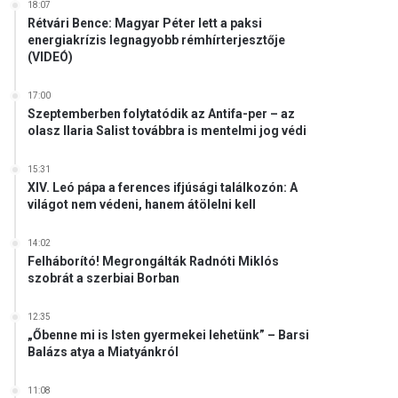
18:07
Rétvári Bence: Magyar Péter lett a paksi
energiakrízis legnagyobb rémhírterjesztője
(VIDEÓ)
17:00
Szeptemberben folytatódik az Antifa-per – az
olasz Ilaria Salist továbbra is mentelmi jog védi
15:31
XIV. Leó pápa a ferences ifjúsági találkozón: A
világot nem védeni, hanem átölelni kell
14:02
Felháborító! Megrongálták Radnóti Miklós
szobrát a szerbiai Borban
12:35
„Őbenne mi is Isten gyermekei lehetünk” – Barsi
Balázs atya a Miatyánkról
11:08