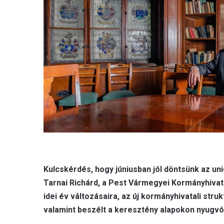
Kulcskérdés, hogy júniusban jól döntsünk az u
Tarnai Richárd, a Pest Vármegyei Kormányhivata
idei év változásaira, az új kormányhivatali stru
valamint beszélt a keresztény alapokon nyugvó