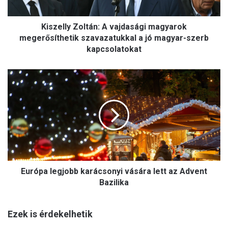
y
Z
Kiszelly Zoltán: A vajdasági magyarok
o
l
megerősíthetik szavazatukkal a jó magyar-szerb
t
kapcsolatokat
á
n
E
:
u
A
r
v
ó
a
p
j
a
d
l
a
e
s
g
á
Európa legjobb karácsonyi vására lett az Advent
j
g
o
Bazilika
i
b
m
b
a
Ezek is érdekelhetik
k
g
a