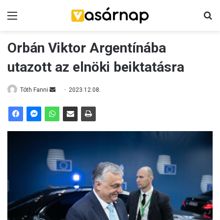
Menü
K
Orbán Viktor Argentínába
utazott az elnöki beiktatásra
Tóth Fanni
S
2023.12.08.
e
n
d
a
n
e
m
a
i
l