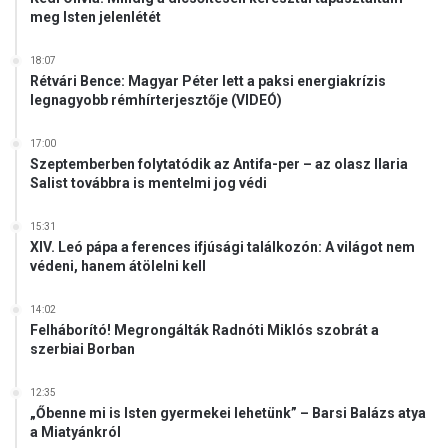
z
meg Isten jelenlétét
e
r
18:07
b
Rétvári Bence: Magyar Péter lett a paksi energiakrízis
k
legnagyobb rémhírterjesztője (VIDEÓ)
a
p
17:00
c
Szeptemberben folytatódik az Antifa-per – az olasz Ilaria
s
Salist továbbra is mentelmi jog védi
o
l
15:31
a
XIV. Leó pápa a ferences ifjúsági találkozón: A világot nem
t
védeni, hanem átölelni kell
o
k
14:02
a
Felháborító! Megrongálták Radnóti Miklós szobrát a
t
szerbiai Borban
12:35
„Őbenne mi is Isten gyermekei lehetünk” – Barsi Balázs atya
a Miatyánkról