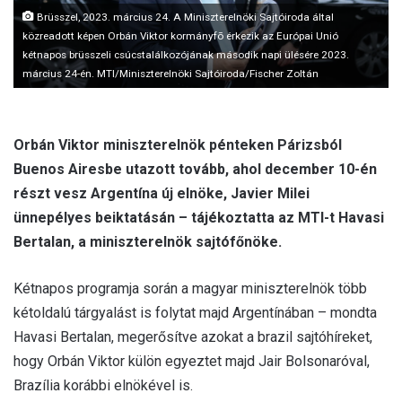
Brüsszel, 2023. március 24. A Miniszterelnöki Sajtóiroda által
közreadott képen Orbán Viktor kormányfõ érkezik az Európai Unió
kétnapos brüsszeli csúcstalálkozójának második napi ülésére 2023.
március 24-én. MTI/Miniszterelnöki Sajtóiroda/Fischer Zoltán
Orbán Viktor miniszterelnök pénteken Párizsból
Buenos Airesbe utazott tovább, ahol december 10-én
részt vesz Argentína új elnöke, Javier Milei
ünnepélyes beiktatásán – tájékoztatta az MTI-t Havasi
Bertalan, a miniszterelnök sajtófőnöke.
Kétnapos programja során a magyar miniszterelnök több
kétoldalú tárgyalást is folytat majd Argentínában – mondta
Havasi Bertalan, megerősítve azokat a brazil sajtóhíreket,
hogy Orbán Viktor külön egyeztet majd Jair Bolsonaróval,
Brazília korábbi elnökével is.