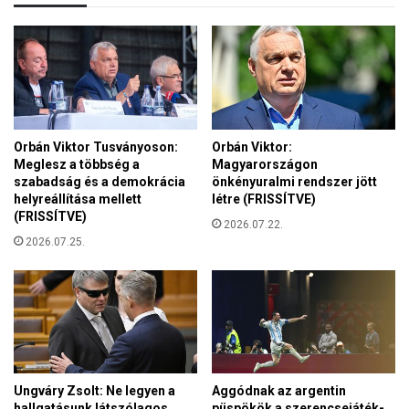
y
r
a
á
r
c
o
s
k
o
m
n
e
y
g
Orbán Viktor Tusványoson:
Orbán Viktor:
i
e
Meglesz a többség a
Magyarországon
v
r
szabadság és a demokrácia
önkényuralmi rendszer jött
á
ő
helyreállítása mellett
létre (FRISSÍTVE)
s
s
(FRISSÍTVE)
á
2026.07.22.
í
2026.07.25.
r
t
a
h
l
e
e
t
t
i
t
k
a
s
z
z
Ungváry Zsolt: Ne legyen a
Aggódnak az argentin
A
a
hallgatásunk látszólagos
püspökök a szerencsejáték-