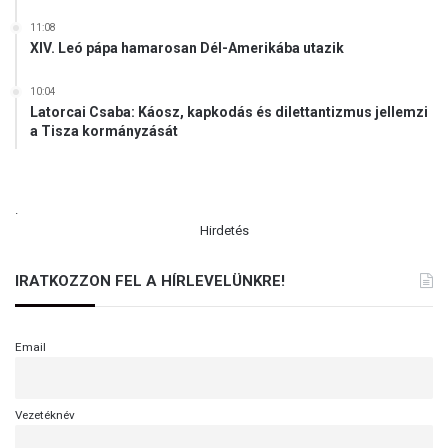
11:08
XIV. Leó pápa hamarosan Dél-Amerikába utazik
10:04
Latorcai Csaba: Káosz, kapkodás és dilettantizmus jellemzi
a Tisza kormányzását
.
Hirdetés
IRATKOZZON FEL A HÍRLEVELÜNKRE!
Email
Vezetéknév