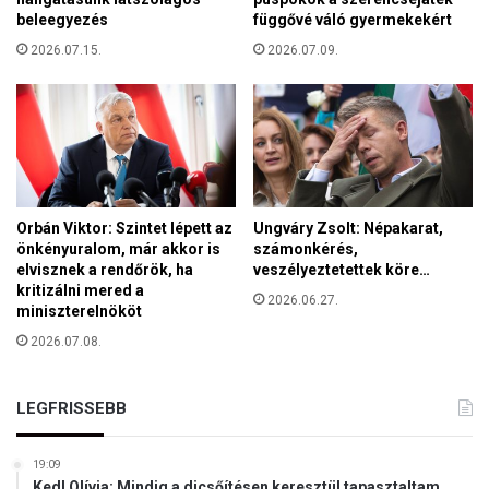
d
v
beleegyezés
függővé váló gyermekekért
v
a
2026.07.15.
2026.07.09.
e
z
n
a
t
t
B
u
a
k
z
k
i
a
l
l
Orbán Viktor: Szintet lépett az
Ungváry Zsolt: Népakarat,
i
a
önkényuralom, már akkor is
számonkérés,
k
elvisznek a rendőrök, ha
veszélyeztetettek köre…
j
a
kritizálni mered a
ó
2026.06.27.
miniszterelnököt
m
a
2026.07.08.
g
y
LEGFRISSEBB
a
r
-
19:09
s
Kedl Olívia: Mindig a dicsőítésen keresztül tapasztaltam