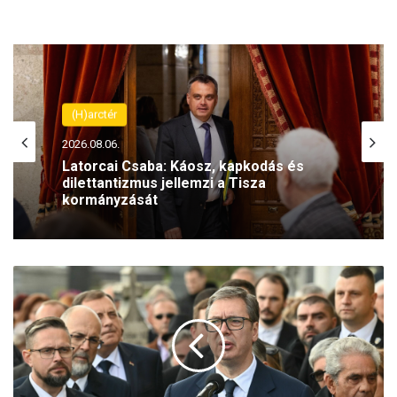
(H)arctér
2026.08.06.
Latorcai Csaba: Káosz, kapkodás és
dilettantizmus jellemzi a Tisza
kormányzását
K
i
s
z
e
l
l