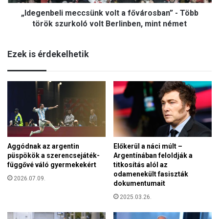
e
e
„Idegenbeli meccsünk volt a fővárosban” - Több
l
t
i
török szurkoló volt Berlinben, mint német
a
m
G
e
á
Ezek is érdekelhetik
c
z
c
a
s
i
ü
ö
n
v
k
e
v
z
o
e
l
t
Aggódnak az argentin
Előkerül a náci múlt –
t
b
püspökök a szerencsejáték-
Argentínában feloldják a
a
e
függővé váló gyermekekért
titkosítás alól az
f
n
odamenekült fasiszták
ő
2026.07.09.
dokumentumait
v
2025.03.26.
á
r
o