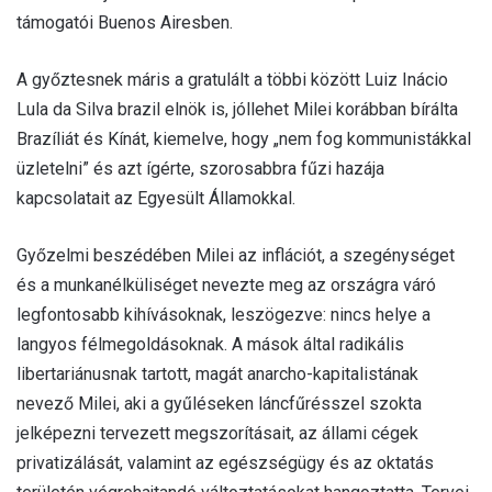
támogatói Buenos Airesben.
A győztesnek máris a gratulált a többi között Luiz Inácio
Lula da Silva brazil elnök is, jóllehet Milei korábban bírálta
Brazíliát és Kínát, kiemelve, hogy „nem fog kommunistákkal
üzletelni” és azt ígérte, szorosabbra fűzi hazája
kapcsolatait az Egyesült Államokkal.
Győzelmi beszédében Milei az inflációt, a szegénységet
és a munkanélküliséget nevezte meg az országra váró
legfontosabb kihívásoknak, leszögezve: nincs helye a
langyos félmegoldásoknak. A mások által radikális
libertariánusnak tartott, magát anarcho-kapitalistának
nevező Milei, aki a gyűléseken láncfűrésszel szokta
jelképezni tervezett megszorításait, az állami cégek
privatizálását, valamint az egészségügy és az oktatás