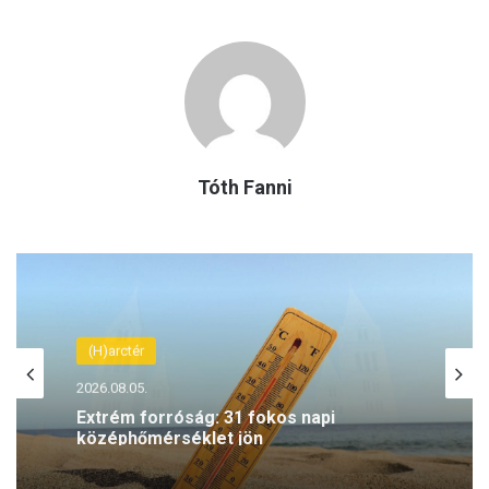
Tóth Fanni
(H)arctér
2026.08.05.
Elkötelezettek a teremtésvédelem iránt
– spórolnak az energiával a Pécsi
Egyházmegyében