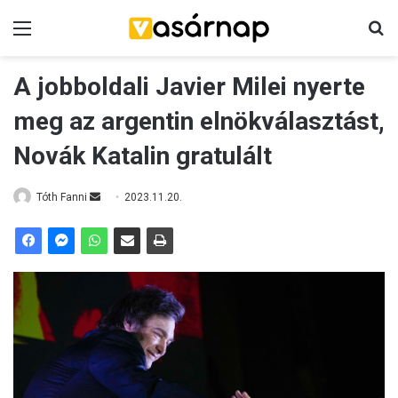
Menü
K
A jobboldali Javier Milei nyerte
meg az argentin elnökválasztást,
Novák Katalin gratulált
Tóth Fanni
S
2023.11.20.
e
n
d
a
n
e
m
a
i