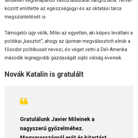
területén végrehajtandó változtatásokat hangoztatta. Tervei
között említette az egészségügyi és az oktatási tárca
megszüntetését is.
Támogatói úgy vélik, Milei az egyetlen, aki képes leváltani a
politikai „kasztot”, ahogy az újonnan megválasztott elnök a
fősodor politikusait nevezi, és véget vetni a Dél-Amerika
második legnagyobb gazdaságát sújtó válság éveinek.
Novák Katalin is gratulált
Gratulálunk Javier Mileinek a
nagyszerű győzelméhez.
Magyarországról erőt és kitartást