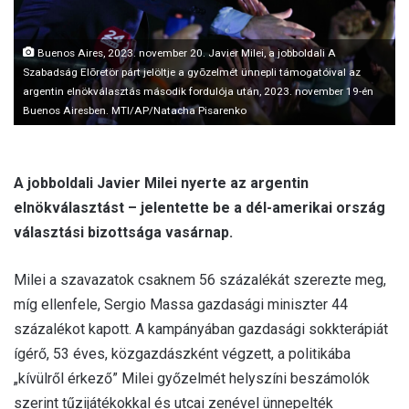
l
Buenos Aires, 2023. november 20. Javier Milei, a jobboldali A
Szabadság Elõretör párt jelöltje a gyõzelmét ünnepli támogatóival az
argentin elnökválasztás második fordulója után, 2023. november 19-én
Buenos Airesben. MTI/AP/Natacha Pisarenko
A jobboldali Javier Milei nyerte az argentin
elnökválasztást – jelentette be a dél-amerikai ország
választási bizottsága vasárnap.
Milei a szavazatok csaknem 56 százalékát szerezte meg,
míg ellenfele, Sergio Massa gazdasági miniszter 44
százalékot kapott. A kampányában gazdasági sokkterápiát
ígérő, 53 éves, közgazdászként végzett, a politikába
„kívülről érkező” Milei győzelmét helyszíni beszámolók
szerint tűzijátékokkal és utcai zenével ünnepelték