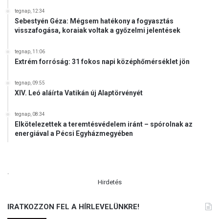
é
tegnap, 12:34
m
Sebestyén Géza: Mégsem hatékony a fogyasztás
e
visszafogása, koraiak voltak a győzelmi jelentések
t
tegnap, 11:06
Extrém forróság: 31 fokos napi középhőmérséklet jön
tegnap, 09:55
XIV. Leó aláírta Vatikán új Alaptörvényét
tegnap, 08:34
Elkötelezettek a teremtésvédelem iránt – spórolnak az
energiával a Pécsi Egyházmegyében
.
Hirdetés
IRATKOZZON FEL A HÍRLEVELÜNKRE!