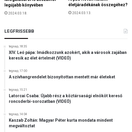
l
életjáradékának összegéhez?
legújabb könyvében
ó
2024.03.13.
2024.03.18.
v
o
l
LEGFRISSEBB
t
B
e
tegnap, 18:35
XIV. Leó pápa: Imádkozzunk azokért, akik a városok zajában
r
keresik az élet értelmét (VIDEÓ)
l
i
tegnap, 17:00
n
A szívhangrendelet bizonyítottan mentett már életeket
b
e
n
tegnap, 15:21
Latorcai Csaba: Újabb rész a köztársasági elnököt kereső
,
roncsderbi-sorozatban (VIDEÓ)
m
i
tegnap, 14:04
n
Kaszab Zoltán: Magyar Péter kurta mondata mindent
t
megváltoztat
n