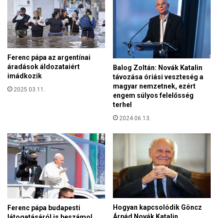
s
b
a
n
”
Ferenc pápa az argentínai
-
áradások áldozataiért
Balog Zoltán: Novák Katalin
T
imádkozik
távozása óriási veszteség a
ö
magyar nemzetnek, ezért
2025.03.11.
b
engem súlyos felelősség
b
terhel
t
2024.06.13.
ö
r
ö
k
s
z
u
r
k
Hogyan kapcsolódik Göncz
Ferenc pápa budapesti
o
Árpád Novák Katalin
látogatásáról is beszámol