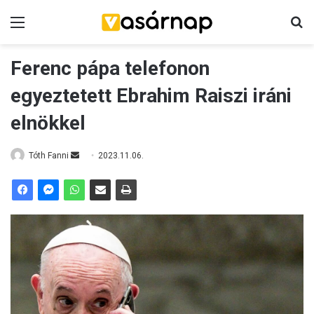
Menü
K
Ferenc pápa telefonon
egyeztetett Ebrahim Raiszi iráni
elnökkel
Tóth Fanni
S
2023.11.06.
e
n
d
a
n
e
m
a
i