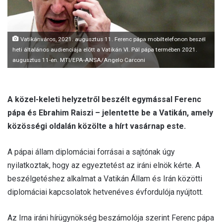
l
Vatikánváros, 2021. augusztus 11. Ferenc pápa mobiltelefonon beszél
heti általános audienciája elõtt a Vatikán VI. Pál pápa termében 2021.
augusztus 11-én. MTI/EPA-ANSA/Angelo Carconi
A közel-keleti helyzetről beszélt egymással Ferenc
pápa és Ebrahim Raiszi – jelentette be a Vatikán, amely
közösségi oldalán közölte a hírt vasárnap este.
A pápai állam diplomáciai forrásai a sajtónak úgy
nyilatkoztak, hogy az egyeztetést az iráni elnök kérte. A
beszélgetéshez alkalmat a Vatikán Állam és Irán közötti
diplomáciai kapcsolatok hetvenéves évfordulója nyújtott.
Az Irna iráni hírügynökség beszámolója szerint Ferenc pápa