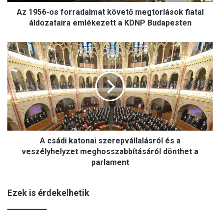
s
Az 1956-os forradalmat követő megtorlások fiatal
f
o
áldozataira emlékezett a KDNP Budapesten
r
r
A
a
c
d
s
a
á
l
d
m
i
a
k
t
a
k
t
ö
A csádi katonai szerepvállalásról és a
o
v
n
veszélyhelyzet meghosszabbításáról dönthet a
e
a
parlament
t
i
ő
s
m
Ezek is érdekelhetik
z
e
e
g
r
t