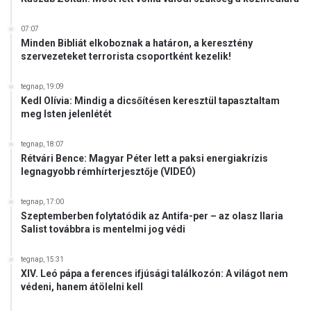
a
á
p
s
07:07
e
á
Minden Bibliát elkoboznak a határon, a keresztény
s
r
szervezeteket terrorista csoportként kezelik!
t
ó
e
l
tegnap, 19:09
n
d
Kedl Olívia: Mindig a dicsőítésen keresztül tapasztaltam
ö
meg Isten jelenlétét
n
t
tegnap, 18:07
h
Rétvári Bence: Magyar Péter lett a paksi energiakrízis
e
legnagyobb rémhírterjesztője (VIDEÓ)
t
a
tegnap, 17:00
p
Szeptemberben folytatódik az Antifa-per – az olasz Ilaria
a
Salist továbbra is mentelmi jog védi
r
l
tegnap, 15:31
a
XIV. Leó pápa a ferences ifjúsági találkozón: A világot nem
m
védeni, hanem átölelni kell
e