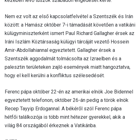
kezében levő túszok szabadon engedését kérte.
Nem ez volt az első kapcsolatfelvétel a Szentszék és Irán
között: a Hamász október 7-i támadását követően a vatikáni
külügyminiszterként ismert Paul Richard Gallagher érsek az
Iráni Iszlám Köztársaság külügyi tárcáját vezető Hossein
Amir-Abdollahiannal egyeztetett. Gallagher érsek a
Szentszék aggodalmát tolmácsolta az Izraelben és a
palesztin területeken zajló események miatt hangoztatva,
hogy el kell kerülni a konfliktus szélesedését.
Ferenc pápa október 22-én az amerikai elnök Joe Bidennel
egyeztetett telefonon, október 26-án pedig a török elnök
Recep Tayyip Erdogannal. A békéről szól Ferenc pápa
hétfői találkozója is több mint hétezer gyerekkel, akik a
világ 84 országából érkeznek a Vatikánba.