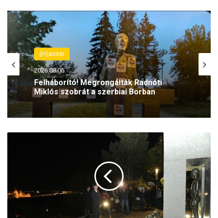
(H)arctér
2026.08.06.
Felháborító! Megrongálták Radnóti
Miklós szobrát a szerbiai Borban
A
z
1
9
5
6
-
o