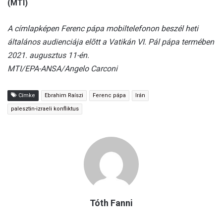
(MTI)
A címlapképen Ferenc pápa mobiltelefonon beszél heti
általános audienciája elõtt a Vatikán VI. Pál pápa termében
2021. augusztus 11-én.
MTI/EPA-ANSA/Angelo Carconi
Címke
Ebrahim Raíszi
Ferenc pápa
Irán
palesztin-izraeli konfliktus
Tóth Fanni