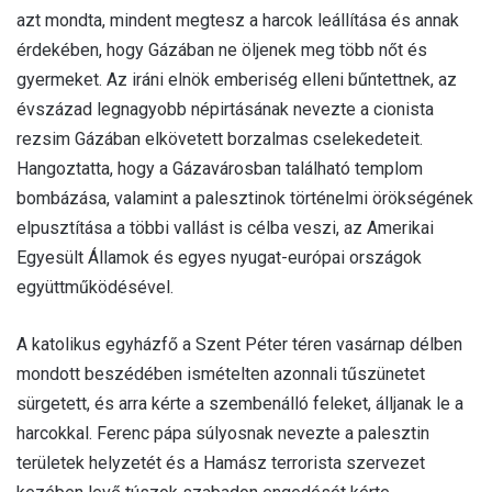
azt mondta, mindent megtesz a harcok leállítása és annak
érdekében, hogy Gázában ne öljenek meg több nőt és
gyermeket. Az iráni elnök emberiség elleni bűntettnek, az
évszázad legnagyobb népirtásának nevezte a cionista
rezsim Gázában elkövetett borzalmas cselekedeteit.
Hangoztatta, hogy a Gázavárosban található templom
bombázása, valamint a palesztinok történelmi örökségének
elpusztítása a többi vallást is célba veszi, az Amerikai
Egyesült Államok és egyes nyugat-európai országok
együttműködésével.
A katolikus egyházfő a Szent Péter téren vasárnap délben
mondott beszédében ismételten azonnali tűszünetet
sürgetett, és arra kérte a szembenálló feleket, álljanak le a
harcokkal. Ferenc pápa súlyosnak nevezte a palesztin
területek helyzetét és a Hamász terrorista szervezet