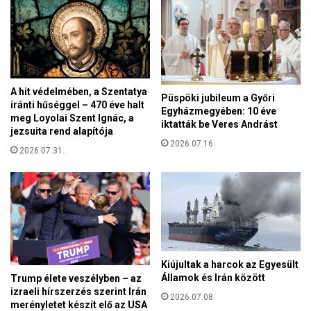
e
o
p
r
v
l
á
á
l
s
l
o
a
A hit védelmében, a Szentatya
Püspöki jubileum a Győri
k
iránti hűséggel – 470 éve halt
l
Egyházmegyében: 10 éve
f
meg Loyolai Szent Ignác, a
á
iktatták be Veres Andrást
i
jezsuita rend alapítója
s
a
2026.07.16.
r
2026.07.31.
t
ó
a
l
l
é
á
s
l
a
d
v
o
e
z
Kiújultak a harcok az Egyesült
s
a
Államok és Irán között
Trump élete veszélyben – az
z
t
izraeli hírszerzés szerint Irán
é
2026.07.08.
a
merényletet készít elő az USA
l