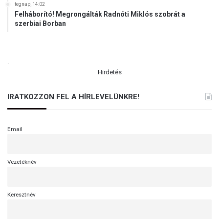
n
tegnap, 14:02
t
Felháborító! Megrongálták Radnóti Miklós szobrát a
szerbiai Borban
.
Hirdetés
IRATKOZZON FEL A HÍRLEVELÜNKRE!
Email
Vezetéknév
Keresztnév