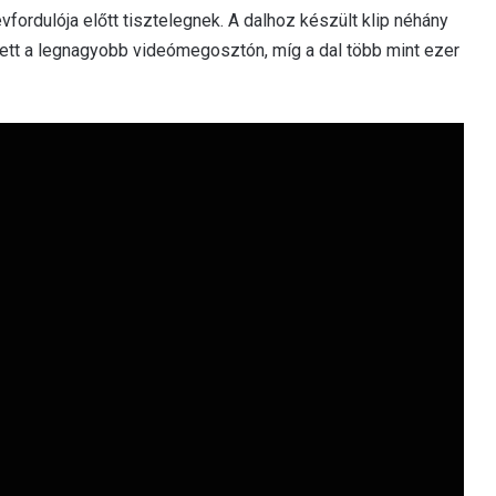
fordulója előtt tisztelegnek. A dalhoz készült klip néhány
 lett a legnagyobb videómegosztón, míg a dal több mint ezer