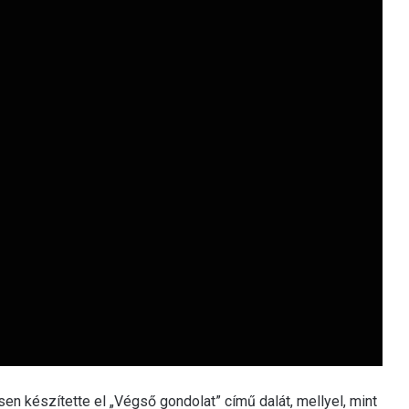
en készítette el „Végső gondolat” című dalát, mellyel, mint