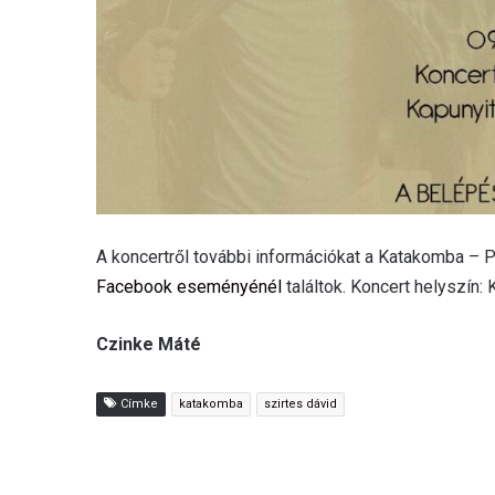
A koncertről további információkat a Katakomba – P
Facebook eseményénél
találtok. Koncert helyszín
Czinke Máté
Címke
katakomba
szirtes dávid