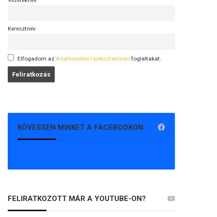
Vezetéknév
Keresztnév
Elfogadom az
Adatkezelési tájékoztatóban
foglaltakat.
KÖVESSEN MINKET A FACEBOOKON
FELIRATKOZOTT MÁR A YOUTUBE-ON?