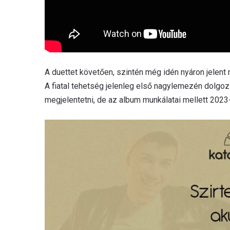
A duettet követően, szintén még idén nyáron jelent
A fiatal tehetség jelenleg első nagylemezén dolgoz
megjelentetni, de az album munkálatai mellett 202