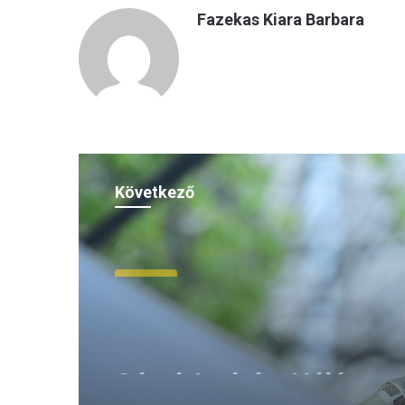
Fazekas Kiara Barbara
Következő
Pengető
2026.08.03.
Gável András: Hálás va
Istennek, hogy a dicsőí
ajándékát megadta a