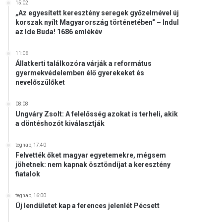
15:02
„Az egyesített keresztény seregek győzelmével új
korszak nyílt Magyarország történetében“ – Indul
az Ide Buda! 1686 emlékév
11:06
Állatkerti találkozóra várják a református
gyermekvédelemben élő gyerekeket és
nevelőszülőket
08:08
Ungváry Zsolt: A felelősség azokat is terheli, akik
a döntéshozót kiválasztják
tegnap, 17:40
Felvették őket magyar egyetemekre, mégsem
jöhetnek: nem kapnak ösztöndíjat a keresztény
fiatalok
tegnap, 16:00
Új lendületet kap a ferences jelenlét Pécsett