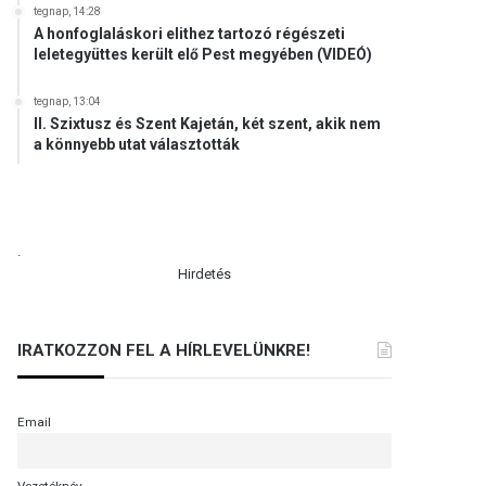
tegnap, 14:28
A honfoglaláskori elithez tartozó régészeti
leletegyüttes került elő Pest megyében (VIDEÓ)
tegnap, 13:04
II. Szixtusz és Szent Kajetán, két szent, akik nem
a könnyebb utat választották
.
Hirdetés
IRATKOZZON FEL A HÍRLEVELÜNKRE!
Email