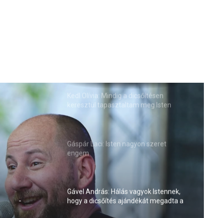
Kedl Olívia: Mindig a dicsőítésen
keresztül tapasztaltam meg Isten
jelenlétét
Gáspár Laci: Isten nagyon szeret
engem
gyok
tés
Gável András: Hálás vagyok Istennek,
hogy a dicsőítés ajándékát megadta a
családjainknak