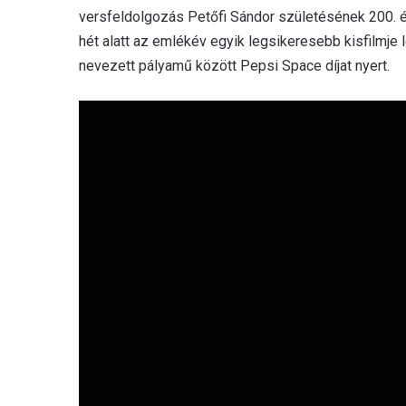
versfeldolgozás Petőfi Sándor születésének 200. év
hét alatt az emlékév egyik legsikeresebb kisfilmje
nevezett pályamű között Pepsi Space díjat nyert.