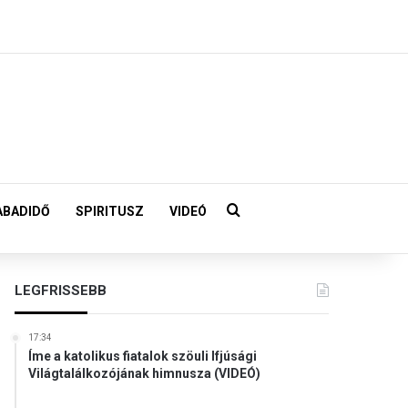
Keresés:
ABADIDŐ
SPIRITUSZ
VIDEÓ
LEGFRISSEBB
17:34
Íme a katolikus fiatalok szöuli Ifjúsági
Világtalálkozójának himnusza (VIDEÓ)