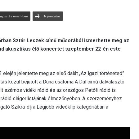
gosztás email-ben
Nyomtatás
tárban Sztár Leszek című műsorából ismerhette meg az
d akusztikus élő koncertet szeptember 22-én este
 elején jelentette meg az első dalát „Az igazi történeted”
ás közül bejutott a Duna csatorna A Dal című dalválasztó
 számos vidéki rádió és az országos Petőfi rádió is
fi rádió slágerlistájának élmezőnyében. A szerzeményhez
ató Szikra-díj a Legjobb videóklip kategóriában a