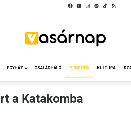
Facebook
YouTube
Instagram
Spotify
TikTok
RSS
EGYHÁZ
CSALÁDHÁLÓ
PENGETŐ
KULTÚRA
SZ
ert a Katakomba