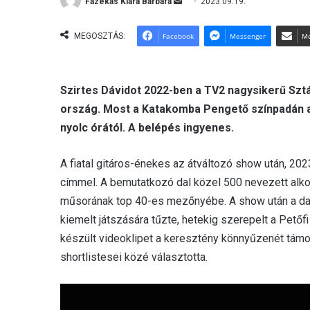
Fazekas Kiara Barbara
S
2023.09.19.
e
n
MEGOSZTÁS:
Facebook
Messenger
Me
d
a
n
Szirtes Dávidot 2022-ben a TV2 nagysikerű Sz
e
ország. Most a Katakomba Pengető színpadán a
m
nyolc órától. A belépés ingyenes.
a
i
A fiatal gitáros-énekes az átváltozó show után, 2023
l
címmel. A bemutatkozó dal közel 500 nevezett alkot
műsorának top 40-es mezőnyébe. A show után a dalt
kiemelt játszására tűzte, hetekig szerepelt a Pető
készült videoklipet a keresztény könnyűzenét támog
shortlistesei közé választotta.