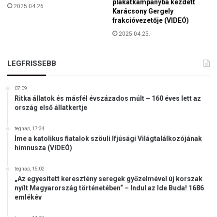
plakátkampányba kezdett
r
2025.04.26.
Karácsony Gergely
l
frakcióvezetője (VIDEÓ)
a
2025.04.25.
m
e
n
LEGFRISSEBB
t
i
v
07:09
á
Ritka állatok és másfél évszázados múlt – 160 éves lett az
ország első állatkertje
l
a
s
tegnap, 17:34
Íme a katolikus fiatalok szöuli Ifjúsági Világtalálkozójának
z
himnusza (VIDEÓ)
t
á
s
tegnap, 15:02
„Az egyesített keresztény seregek győzelmével új korszak
t
nyílt Magyarország történetében“ – Indul az Ide Buda! 1686
emlékév