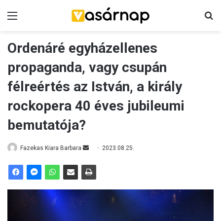
Menü
K
Ordenáré egyházellenes
propaganda, vagy csupán
félreértés az István, a király
rockopera 40 éves jubileumi
bemutatója?
Fazekas Kiara Barbara
S
2023.08.25.
e
n
d
a
n
e