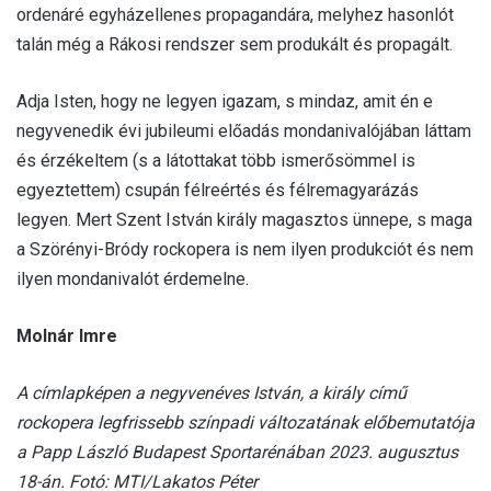
ordenáré egyházellenes propagandára, melyhez hasonlót
talán még a Rákosi rendszer sem produkált és propagált.
Adja Isten, hogy ne legyen igazam, s mindaz, amit én e
negyvenedik évi jubileumi előadás mondanivalójában láttam
és érzékeltem (s a látottakat több ismerősömmel is
egyeztettem) csupán félreértés és félremagyarázás
legyen. Mert Szent István király magasztos ünnepe, s maga
a Szörényi-Bródy rockopera is nem ilyen produkciót és nem
ilyen mondanivalót érdemelne.
Molnár Imre
A címlapképen a negyvenéves István, a király című
rockopera legfrissebb színpadi változatának előbemutatója
a Papp László Budapest Sportarénában 2023. augusztus
18-án. Fotó: MTI/Lakatos Péter