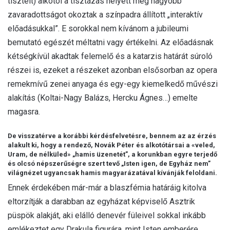
tisztelt) alkotói a tisztázás helyett még nagyobb
zavaradottságot okoztak a színpadra állított „interaktív
előadásukkal”. E sorokkal nem kívánom a jubileumi
bemutató egészét méltatni vagy értékelni. Az előadásnak
kétségkívül akadtak felemelő és a katarzis határát súroló
részei is, ezeket a részeket azonban elsősorban az opera
remekmívű zenei anyaga és egy-egy kiemelkedő művészi
alakítás (Koltai-Nagy Balázs, Hercku Ágnes…) emelte
magasra.
De visszatérve a korábbi kérdésfelvetésre, bennem az az érzés
alakult ki, hogy a rendező, Novák Péter és alkotótársai a «veled,
Uram, de nélküled» „hamis üzenetét”, a korunkban egyre terjedő
és olcsó népszerűségre szert tevő „Isten igen, de Egyház nem”
világnézet ugyancsak hamis magyarázatával kívánják feloldani.
Ennek érdekében már-már a blaszfémia határáig kitolva
eltorzítják a darabban az egyházat képviselő Asztrik
püspök alakját, aki elálló denevér füleivel sokkal inkább
emlékeztet egy Drakula figurára, mint Isten emberére.