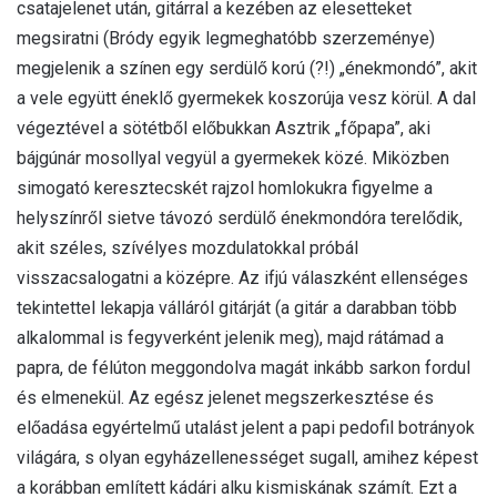
csatajelenet után, gitárral a kezében az elesetteket
megsiratni (Bródy egyik legmeghatóbb szerzeménye)
megjelenik a színen egy serdülő korú (?!) „énekmondó”, akit
a vele együtt éneklő gyermekek koszorúja vesz körül. A dal
végeztével a sötétből előbukkan Asztrik „főpapa”, aki
bájgúnár mosollyal vegyül a gyermekek közé. Miközben
simogató keresztecskét rajzol homlokukra figyelme a
helyszínről sietve távozó serdülő énekmondóra terelődik,
akit széles, szívélyes mozdulatokkal próbál
visszacsalogatni a középre. Az ifjú válaszként ellenséges
tekintettel lekapja válláról gitárját (a gitár a darabban több
alkalommal is fegyverként jelenik meg), majd rátámad a
papra, de félúton meggondolva magát inkább sarkon fordul
és elmenekül. Az egész jelenet megszerkesztése és
előadása egyértelmű utalást jelent a papi pedofil botrányok
világára, s olyan egyházellenességet sugall, amihez képest
a korábban említett kádári alku kismiskának számít. Ezt a