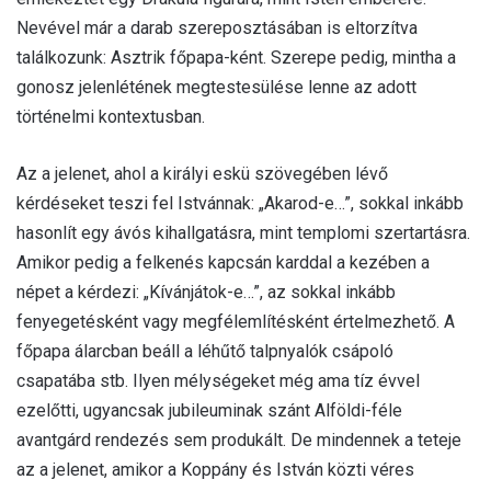
Nevével már a darab szereposztásában is eltorzítva
találkozunk: Asztrik főpapa-ként. Szerepe pedig, mintha a
gonosz jelenlétének megtestesülése lenne az adott
történelmi kontextusban.
Az a jelenet, ahol a királyi eskü szövegében lévő
kérdéseket teszi fel Istvánnak: „Akarod-e…”, sokkal inkább
hasonlít egy ávós kihallgatásra, mint templomi szertartásra.
Amikor pedig a felkenés kapcsán karddal a kezében a
népet a kérdezi: „Kívánjátok-e…”, az sokkal inkább
fenyegetésként vagy megfélemlítésként értelmezhető. A
főpapa álarcban beáll a léhűtő talpnyalók csápoló
csapatába stb. Ilyen mélységeket még ama tíz évvel
ezelőtti, ugyancsak jubileuminak szánt Alföldi-féle
avantgárd rendezés sem produkált. De mindennek a teteje
az a jelenet, amikor a Koppány és István közti véres