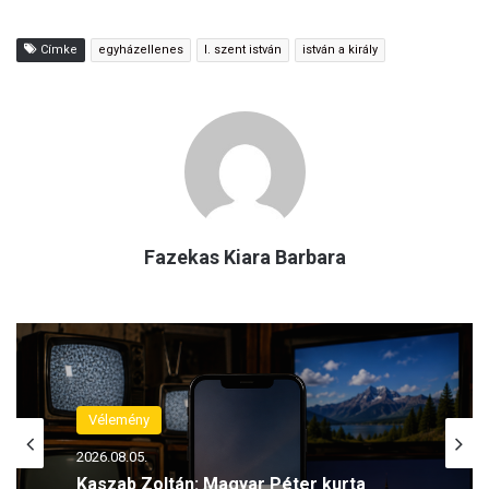
Címke
egyházellenes
I. szent istván
istván a király
Fazekas Kiara Barbara
Vélemény
2026.08.05.
Kaszab Zoltán: Magyar Péter kurta