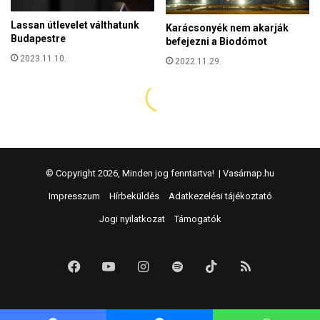
© Copyright 2026, Minden jog fenntartva! |
Vasárnap.hu
Impresszum
Hírbeküldés
Adatkezelési tájékoztató
Jogi nyilatkozat
Támogatók
Facebook
YouTube
Instagram
Spotify
TikTok
RSS