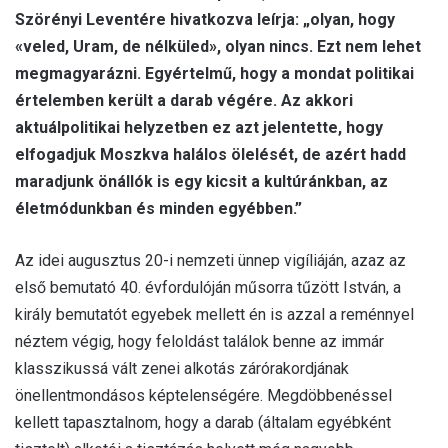
Szörényi Leventére hivatkozva leírja: „olyan, hogy
«veled, Uram, de nélküled», olyan nincs. Ezt nem lehet
megmagyarázni. Egyértelmű, hogy a mondat politikai
értelemben került a darab végére. Az akkori
aktuálpolitikai helyzetben ez azt jelentette, hogy
elfogadjuk Moszkva halálos ölelését, de azért hadd
maradjunk önállók is egy kicsit a kultúránkban, az
életmódunkban és minden egyébben.”
Az idei augusztus 20-i nemzeti ünnep vigíliáján, azaz az
első bemutató 40. évfordulóján műsorra tűzött István, a
király bemutatót egyebek mellett én is azzal a reménnyel
néztem végig, hogy feloldást találok benne az immár
klasszikussá vált zenei alkotás zárórakordjának
önellentmondásos képtelenségére. Megdöbbenéssel
kellett tapasztalnom, hogy a darab (általam egyébként