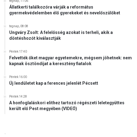
tegnap, 11:06
Állatkerti találkozóra várják a református
gyermekvédelemben élő gyerekeket és nevelőszülőket
tegnap, 08:08
Ungváry Zsolt: A felelősség azokat is terheli, akik a
döntéshozót kiválasztják
Péntek 17:40
Felvették őket magyar egyetemekre, mégsem jöhetnek: nem
kapnak ösztöndíjat a keresztény fiatalok
Péntek 16:00
Új lendületet kap a ferences jelenlét Pécsett
Péntek 14:28
A honfoglaláskori elithez tartozó régészeti leletegyüttes
került elő Pest megyében (VIDEÓ)
.