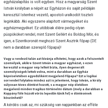
egyházalapítás is volt egyben. Hisz a magyarság Szent
István királyban a népét az Egyházon és saját példáján
keresztül Istenhez vezető, apostoli uralkodót tiszteli
leginkább. Aki egyszerre alapított vármegyéket és
egyházmegyéket. Ez utóbbiak élére pedig olyan
püspököket rendel, mint Szent Gellért és Boldog Mór, és
igen, a Szentkoronát meghozó Szent Asztrik főpap (DE
nem a darabban szereplő főpapa)!
Vagy a rendező talán azt kívánja elhitetni, hogy azok a felszentelt
személyek, akikre Szent István a magyar egyházat, s ezen
keresztül a magyar nép lelkét bízta, ilyen degenerált
személyiségek lettek volna, mint a darabban az Egyház
képviseletében egyedüliként megjelenő Főpapa? Ezt a logikai
sorrendet folytatva mindez azt is jelentené, hogy István, a király
súlyosan téves döntést hozott, s a magyar nép életében
megjelenő minden tragikus történelmi dátum (mely a darabban a
Koppány fölé húzott vörös lepedőn tűnik fel) e döntésének
köszönhető?
A kérdés csak az, mi szükség van napjainkban az efféle