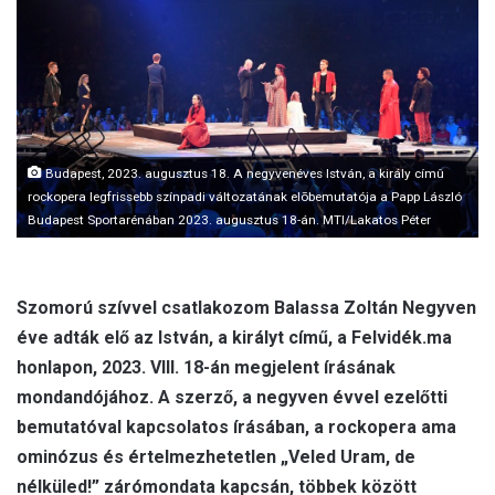
m
a
i
l
Budapest, 2023. augusztus 18. A negyvenéves István, a király címû
rockopera legfrissebb színpadi változatának elõbemutatója a Papp László
Budapest Sportarénában 2023. augusztus 18-án. MTI/Lakatos Péter
Szomorú szívvel csatlakozom Balassa Zoltán Negyven
éve adták elő az István, a királyt című, a Felvidék.ma
honlapon, 2023. VIII. 18-án megjelent írásának
mondandójához. A szerző, a negyven évvel ezelőtti
bemutatóval kapcsolatos írásában, a rockopera ama
ominózus és értelmezhetetlen „Veled Uram, de
nélküled!” zárómondata kapcsán, többek között