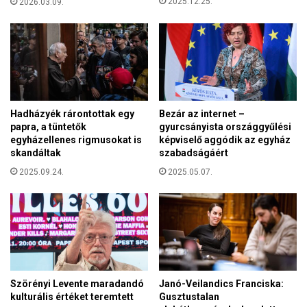
2025.12.25.
2026.03.09.
z
o
s
g
i
j
n
a
-
n
ü
y
g
e
y
Hadházyék rárontottak egy
Bezár az internet –
r
b
papra, a tüntetők
gyurcsányista országgyűlési
n
e
egyházellenes rigmusokat is
képviselő aggódik az egyház
i
n
skandáltak
szabadságáért
a
"
2025.09.24.
2025.05.07.
z
e
u
r
ó
p
a
i
Szörényi Levente maradandó
Janó-Veilandics Franciska:
p
kulturális értéket teremtett
Gusztustalan
a