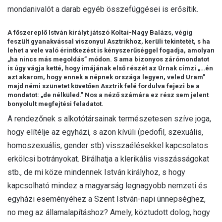
mondanivalót a darab egyéb összefüggései is erősítik.
A főszereplő István királyt játszó Koltai-Nagy Balázs, végig
feszült gyanakvással viszonyul Asztrikhoz, kerüli tekintetét, s ha
lehet a vele való érintkezést is kényszerűséggel fogadja, amolyan
„ha nincs más megoldás” módon. S ama bizonyos zárómondatot
is úgy vágja ketté, hogy imájának első részét az Úrnak címzi „…én
azt akarom, hogy ennek a népnek országa legyen, veled Uram”
majd némi szünetet követően Asztrik felé fordulva fejezi be a
mondatot: „de nélküled.” Nos a néző számára ez rész sem jelent
bonyolult megfejtési feladatot.
A rendezőnek s alkotótársainak természetesen szíve joga,
hogy elítélje az egyházi, s azon kívüli (pedofil, szexuális,
homoszexuális, gender stb) visszaélésekkel kapcsolatos
erkölcsi botrányokat. Bírálhatja a klerikális visszásságokat
stb., de mi köze mindennek István királyhoz, s hogy
kapcsolható mindez a magyarság legnagyobb nemzeti és
egyházi eseményéhez a Szent István-napi ünnepséghez,
no meg az államalapításhoz? Amely, köztudott dolog, hogy