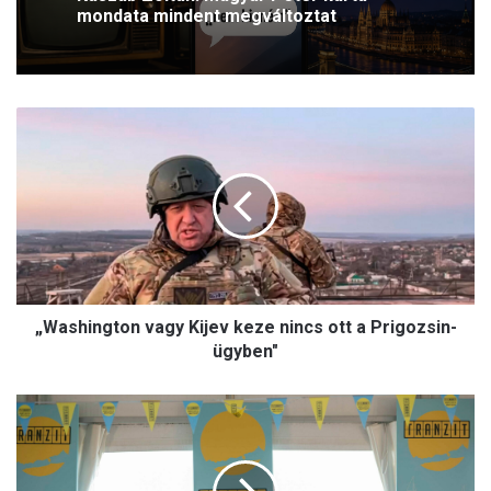
mondata mindent megváltoztat
„
W
a
s
h
i
n
g
t
„Washington vagy Kijev keze nincs ott a Prigozsin-
o
n
ügyben"
v
a
M
g
á
y
r
K
k
i