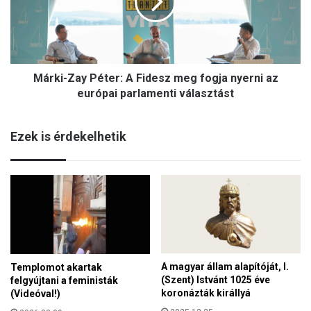
i
j
-
e
Z
v
a
k
y
e
Márki-Zay Péter: A Fidesz meg fogja nyerni az
P
z
é
európai parlamenti választást
e
t
n
e
i
Ezek is érdekelhetik
r
n
:
c
A
s
F
o
i
t
d
t
e
a
s
P
z
r
A magyar állam alapítóját, I.
Templomot akartak
m
i
(Szent) Istvánt 1025 éve
felgyújtani a feministák
e
g
koronázták királlyá
(Videóval!)
g
o
f