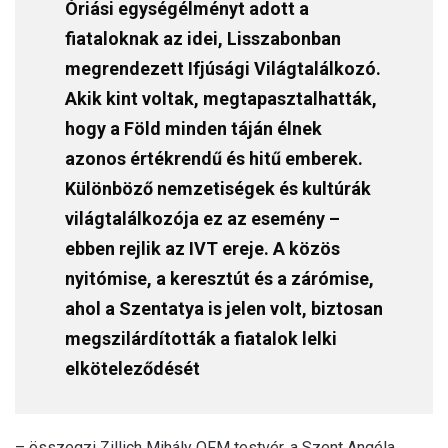
Óriási egységélményt adott a
fiataloknak az idei, Lisszabonban
megrendezett Ifjúsági Világtalálkozó.
Akik kint voltak, megtapasztalhatták,
hogy a Föld minden táján élnek
azonos értékrendű és hitű emberek.
Különböző nemzetiségek és kultúrák
világtalálkozója ez az esemény –
ebben rejlik az IVT ereje. A közös
nyitómise, a keresztút és a zárómise,
ahol a Szentatya is jelen volt, biztosan
megszilárdították a fiatalok lelki
elköteleződését
– összegzi Zillich Mihály OFM testvér, a Szent Angéla