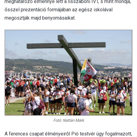
meghatározó élménnyé lett a lisszaboni IVT, s mint mondja,
ősszel prezentáció formájában az egész iskolával
megosztják majd benyomásaikat.
Fotó: Nattán Márk
A ferences csapat élményeiről Pió testvér úgy fogalmazott,