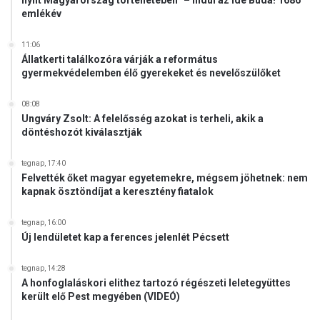
nyílt Magyarország történetében“ – Indul az Ide Buda! 1686
á
emlékév
n
a
b
11:06
Állatkerti találkozóra várják a református
u
gyermekvédelemben élő gyerekeket és nevelőszülőket
d
a
08:08
p
Ungváry Zsolt: A felelősség azokat is terheli, akik a
e
döntéshozót kiválasztják
s
t
tegnap, 17:40
i
Felvették őket magyar egyetemekre, mégsem jöhetnek: nem
t
kapnak ösztöndíjat a keresztény fiatalok
ű
z
tegnap, 16:00
i
Új lendületet kap a ferences jelenlét Pécsett
j
á
tegnap, 14:28
t
A honfoglaláskori elithez tartozó régészeti leletegyüttes
é
került elő Pest megyében (VIDEÓ)
k
o