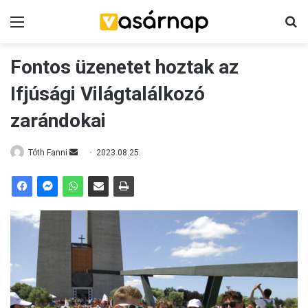
Menü
K
Fontos üzenetet hoztak az
Ifjúsági Világtalálkozó
zarándokai
Tóth Fanni
S
2023.08.25.
e
n
d
a
n
e
m
a
i