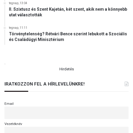
tegnap, 13:04
t
II. Szixtusz és Szent Kajetán, két szent, akik nem a könnyebb
utat választották
tegnap, 11:11
Törvénytelenség? Rétvári Bence szerint lebukott a Szociális
és Családügyi Minisztérium
.
Hirdetés
IRATKOZZON FEL A HÍRLEVELÜNKRE!
Email
Vezetéknév