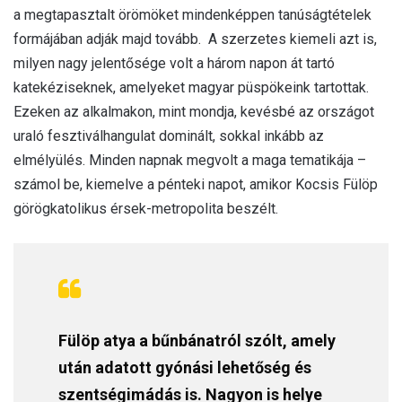
a megtapasztalt örömöket mindenképpen tanúságtételek
formájában adják majd tovább. A szerzetes kiemeli azt is,
milyen nagy jelentősége volt a három napon át tartó
katekéziseknek, amelyeket magyar püspökeink tartottak.
Ezeken az alkalmakon, mint mondja, kevésbé az országot
uraló fesztiválhangulat dominált, sokkal inkább az
elmélyülés. Minden napnak megvolt a maga tematikája –
számol be, kiemelve a pénteki napot, amikor Kocsis Fülöp
görögkatolikus érsek-metropolita beszélt.
Fülöp atya a bűnbánatról szólt, amely
után adatott gyónási lehetőség és
szentségimádás is. Nagyon is helye