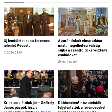
a
:
c
A
s
k
o
á
p
r
o
4
r
,
t
Új lendületet kap a ferences
A zarándokok elmaradása
5
k
jelenlét Pécsett
miatt megélhetési válság
m
ö
sújtja a szentföldi keresztény
i
2026.08.07.
r
családokat
l
é
l
2026.07.09.
b
i
e
ó
n
m
é
a
r
g
e
y
z
a
h
Krisztus előttünk jár – Székely
Döbbenetes! – Az ateisták
r
e
János püspök lesz a
feljelentették a ferenceseket,
i
t