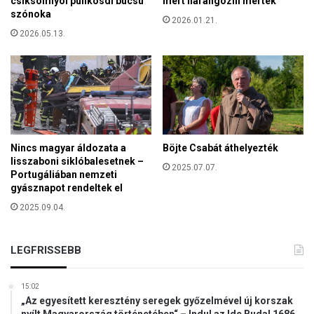
csíksomlyói pünkösdi búcsú
mert harangozni mertek
s
szónoka
i
2026.01.21.
l
m
2026.05.13.
á
a
t
g
h
á
a
t
t
a
t
F
a
e
a
r
Nincs magyar áldozata a
Böjte Csabát áthelyezték
u
e
lisszaboni siklóbalesetnek –
g
2025.07.07.
Portugáliában nemzeti
n
u
gyásznapot rendeltek el
c
s
v
2025.09.04.
z
á
t
r
u
o
LEGFRISSEBB
s
s
2
0
15:02
-
„Az egyesített keresztény seregek győzelmével új korszak