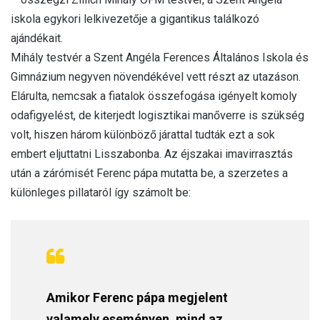
iskola egykori lelkivezetője a gigantikus találkozó
ajándékait.
Mihály testvér a Szent Angéla Ferences Általános Iskola és
Gimnázium negyven növendékével vett részt az utazáson.
Elárulta, nemcsak a fiatalok összefogása igényelt komoly
odafigyelést, de kiterjedt logisztikai manőverre is szükség
volt, hiszen három különböző járattal tudták ezt a sok
embert eljuttatni Lisszabonba. Az éjszakai imavirrasztás
után a zárómisét Ferenc pápa mutatta be, a szerzetes a
különleges pillataról így számolt be:
Amikor Ferenc pápa megjelent
valamely eseményen, mind az