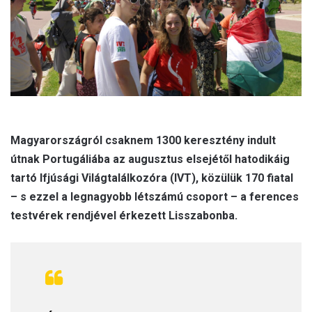
l
Magyarországról csaknem 1300 keresztény indult
útnak Portugáliába az augusztus elsejétől hatodikáig
tartó Ifjúsági Világtalálkozóra (IVT), közülük 170 fiatal
– s ezzel a legnagyobb létszámú csoport – a ferences
testvérek rendjével érkezett Lisszabonba.