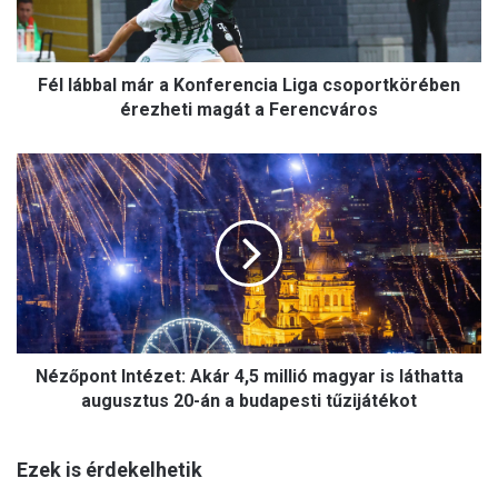
b
a
l
Fél lábbal már a Konferencia Liga csoportkörében
m
á
érezheti magát a Ferencváros
r
a
N
K
é
o
z
n
ő
f
p
e
o
r
n
e
t
n
I
c
Nézőpont Intézet: Akár 4,5 millió magyar is láthatta
n
i
t
augusztus 20-án a budapesti tűzijátékot
a
é
L
z
i
Ezek is érdekelhetik
e
g
t