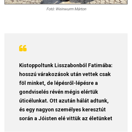
Fotó: Weinwurm Márton
Kistoppoltunk Lisszabonból Fatimába:
hosszú várakozások után vettek csak
föl minket, de lépésről-lépésre a
gondviselés révén mégis elértük
úticélunkat. Ott azután hálát adtunk,
és egy nagyon személyes keresztút
során a Jóisten elé vittük az életünket