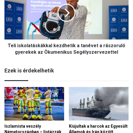
l
s
i
m
i
e
s
g
k
á
o
l
l
d
Teli iskolatáskákkal kezdhetik a tanévet a rászoruló
a
o
t
gyerekek az Ökumenikus Segélyszervezettel
t
á
t
s
a
Ezek is érdekelhetik
k
a
á
S
k
z
k
e
a
n
l
t
k
K
e
o
z
r
Iszlamista veszély
Kiújultak a harcok az Egyesült
d
o
Németországban – listázzák
Államok és Irán között
h