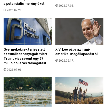
n
a potenciális merénylőket
e
2026.07.08.
a
t
2026.07.28.
v
i
i
k
r
a
á
t
g
a
s
n
z
é
o
Gyermekeknek terjesztett
XIV. Leó pápa az iráni-
v
b
szexuális tananyagok miatt
amerikai megállapodásról
e
r
Trump visszavont egy 67
t
2026.06.17.
o
millió dolláros támogatást
a
t
2026.07.06.
r
E
á
s
s
z
z
t
o
e
r
r
u
g
l