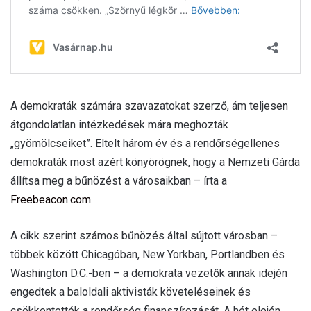
A demokraták számára szavazatokat szerző, ám teljesen
átgondolatlan intézkedések mára meghozták
„gyömölcseiket”. Eltelt három év és a rendőrségellenes
demokraták most azért könyörögnek, hogy a Nemzeti Gárda
állítsa meg a bűnözést a városaikban – írta a
Freebeacon.com
.
A cikk szerint számos bűnözés által sújtott városban –
többek között Chicagóban, New Yorkban, Portlandben és
Washington D.C.-ben – a demokrata vezetők annak idején
engedtek a baloldali aktivisták követeléseinek és
csökkentették a rendőrség finanszírozását. A hét elején