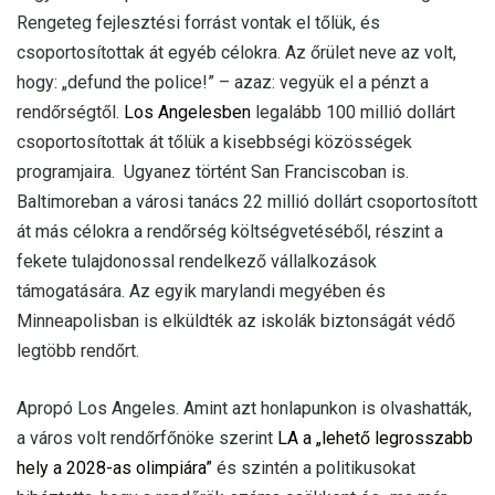
Rengeteg fejlesztési forrást vontak el tőlük, és
csoportosítottak át egyéb célokra. Az őrület neve az volt,
hogy: „defund the police!” – azaz: vegyük el a pénzt a
rendőrségtől.
Los Angelesben
legalább 100 millió dollárt
csoportosítottak át tőlük a kisebbségi közösségek
programjaira. Ugyanez történt San Franciscoban is.
Baltimoreban a városi tanács 22 millió dollárt csoportosított
át más célokra a rendőrség költségvetéséből, részint a
fekete tulajdonossal rendelkező vállalkozások
támogatására. Az egyik marylandi megyében és
Minneapolisban is elküldték az iskolák biztonságát védő
legtöbb rendőrt.
Apropó Los Angeles. Amint azt honlapunkon is olvashatták,
a város volt rendőrfőnöke szerint
LA a „lehető legrosszabb
hely a 2028-as olimpiára”
és szintén a politikusokat