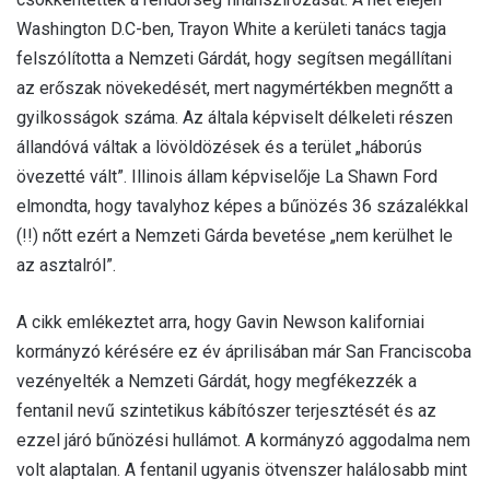
Washington D.C-ben, Trayon White a kerületi tanács tagja
felszólította a Nemzeti Gárdát, hogy segítsen megállítani
az erőszak növekedését, mert nagymértékben megnőtt a
gyilkosságok száma. Az általa képviselt délkeleti részen
állandóvá váltak a lövöldözések és a terület „háborús
övezetté vált”. Illinois állam képviselője La Shawn Ford
elmondta, hogy tavalyhoz képes a bűnözés 36 százalékkal
(!!) nőtt ezért a Nemzeti Gárda bevetése „nem kerülhet le
az asztalról”.
A cikk emlékeztet arra, hogy Gavin Newson kaliforniai
kormányzó kérésére ez év áprilisában már San Franciscoba
vezényelték a Nemzeti Gárdát, hogy megfékezzék a
fentanil nevű szintetikus kábítószer terjesztését és az
ezzel járó bűnözési hullámot. A kormányzó aggodalma nem
volt alaptalan. A fentanil ugyanis ötvenszer halálosabb mint