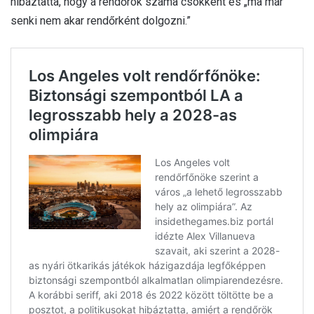
hibáztatta, hogy a rendőrök száma csökkent és „ma már
senki nem akar rendőrként dolgozni.”