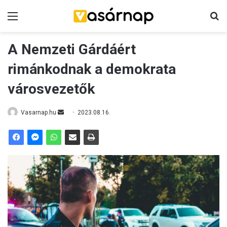
Menü
K
A Nemzeti Gárdáért
rimánkodnak a demokrata
városvezetők
Vasarnap.hu
S
2023.08.16.
e
n
d
a
n
e
m
a
i