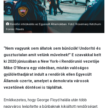
l
Rendőri intézkedés az Egyesült Államokban. Fotó: Rosemary Ketchum
Forrás: Pexels
“Nem vagyunk sem állatok sem bűnözők! Undorító és
gusztustalan amit velünk művelnek!” E szavakkal kelt
ki 2020 júniusában a New York-i Rendőrunió vezetője
Mike O’Meara egy videóban, miután valóságos
gyűlölethadjárat indult a rendőrök ellen Egyesült
Államok-szerte, amelyet a demokrata városok
vezetőinek döntései is tápláltak.
Emlékezetes, hogy George Floyd halála után több
nagyváros leépítette a bűnbaknak kikiáltott rendőrséget.