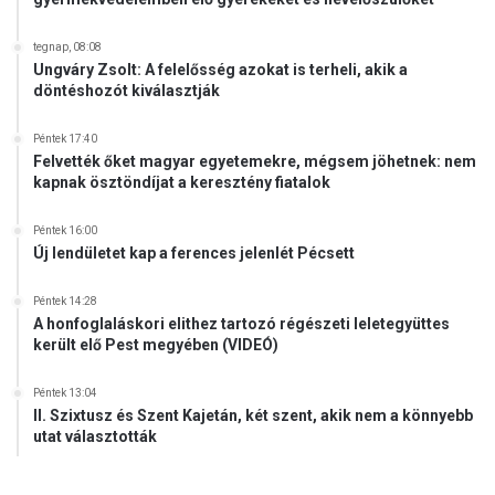
S
e
tegnap, 08:08
g
Ungváry Zsolt: A felelősség azokat is terheli, akik a
é
döntéshozót kiválasztják
l
y
Péntek 17:40
s
Felvették őket magyar egyetemekre, mégsem jöhetnek: nem
z
kapnak ösztöndíjat a keresztény fiatalok
e
r
Péntek 16:00
v
Új lendületet kap a ferences jelenlét Pécsett
e
z
Péntek 14:28
e
A honfoglaláskori elithez tartozó régészeti leletegyüttes
t
került elő Pest megyében (VIDEÓ)
t
e
Péntek 13:04
l
II. Szixtusz és Szent Kajetán, két szent, akik nem a könnyebb
utat választották