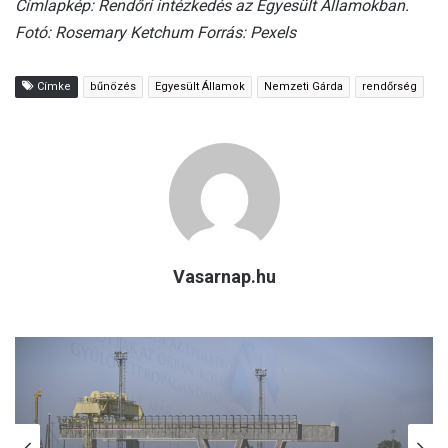
Címlapkép: Rendőri intézkedés az Egyesült Államokban.
Fotó: Rosemary Ketchum Forrás: Pexels
Címke
bűnözés
Egyesült Államok
Nemzeti Gárda
rendőrség
Vasarnap.hu
(H)arctér