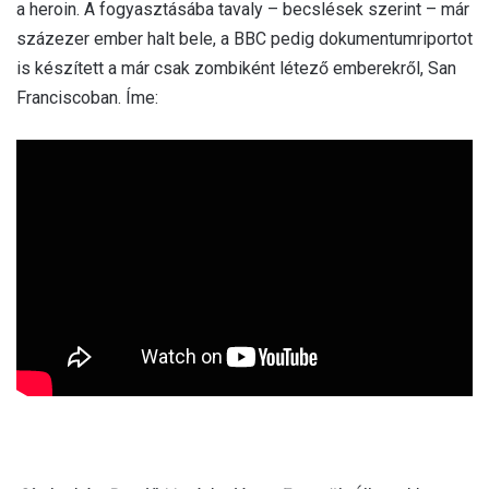
a heroin. A fogyasztásába tavaly – becslések szerint – már
százezer ember halt bele, a BBC pedig dokumentumriportot
is készített a már csak zombiként létező emberekről, San
Franciscoban. Íme: