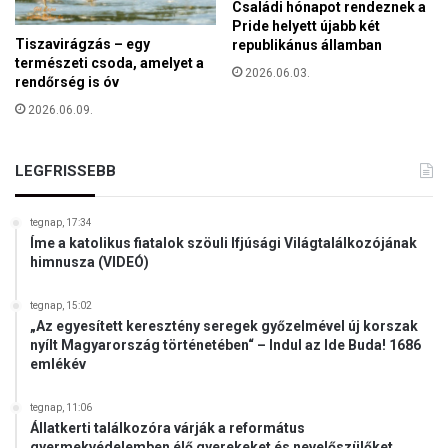
o
Családi hónapot rendeznek a
ó
m
Pride helyett újabb két
g
Tiszavirágzás – egy
b
republikánus államban
y
természeti csoda, amelyet a
a
2026.06.03.
e
rendőrség is óv
n
r
-
2026.06.09.
e
V
k
I
e
LEGFRISSEBB
D
k
E
a
Ó
z
tegnap, 17:34
Íme a katolikus fiatalok szöuli Ifjúsági Világtalálkozójának
Ö
himnusza (VIDEÓ)
k
u
m
tegnap, 15:02
„Az egyesített keresztény seregek győzelmével új korszak
e
nyílt Magyarország történetében“ – Indul az Ide Buda! 1686
n
emlékév
i
k
tegnap, 11:06
u
Állatkerti találkozóra várják a református
s
gyermekvédelemben élő gyerekeket és nevelőszülőket