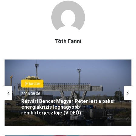
Tóth Fanni
(H)arctér
2026.08.06.
Rétvári Bence: Magyar Péter lett a paksi
energiakrízis legnagyobb
rémhírterjesztője (VIDEÓ)