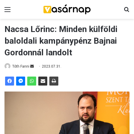
Menü
K
Nacsa Lőrinc: Minden külföldi
baloldali kampánypénz Bajnai
Gordonnál landolt
Tóth Fanni
S
2023.07.31.
e
n
d
a
n
e
m
a
i