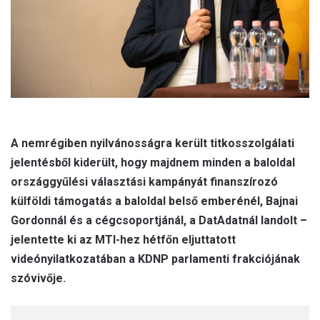
l
A nemrégiben nyilvánosságra került titkosszolgálati
jelentésből kiderült, hogy majdnem minden a baloldal
országgyűlési választási kampányát finanszírozó
külföldi támogatás a baloldal belső emberénél, Bajnai
Gordonnál és a cégcsoportjánál, a DatAdatnál landolt –
jelentette ki az MTI-hez hétfőn eljuttatott
videónyilatkozatában a KDNP parlamenti frakciójának
szóvivője.