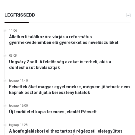
j
ú
LEGFRISSEBB
s
á
g
11:06
Állatkerti találkozóra várják a református
i
gyermekvédelemben élő gyerekeket és nevelőszülőket
V
i
l
08:08
Ungváry Zsolt: A felelősség azokat is terheli, akik a
á
döntéshozót kiválasztják
g
t
a
tegnap, 17:40
Felvették őket magyar egyetemekre, mégsem jöhetnek: nem
l
kapnak ösztöndíjat a keresztény fiatalok
á
l
tegnap, 16:00
k
Új lendületet kap a ferences jelenlét Pécsett
o
z
ó
tegnap, 14:28
A honfoglaláskori elithez tartozó régészeti leletegyüttes
r