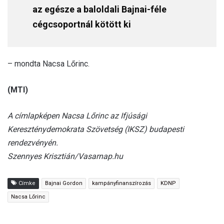
az egésze a baloldali Bajnai-féle
cégcsoportnál kötött ki
– mondta Nacsa Lőrinc.
(MTI)
A címlapképen Nacsa Lőrinc az Ifjúsági
Kereszténydemokrata Szövetség (IKSZ) budapesti
rendezvényén.
Szennyes Krisztián/Vasarnap.hu
Címke
Bajnai Gordon
kampányfinanszírozás
KDNP
Nacsa Lőrinc