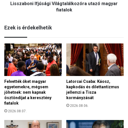
b
c
Lisszaboni Ifjúsági Világtalálkozóra utazó magyar
a
e
fiatalok
n
:
n
M
e
Ezek is érdekelhetik
e
m
g
s
e
z
r
á
ő
m
s
í
í
t
t
a
é
c
s
Felvették őket magyar
Latorcai Csaba: Káosz,
s
egyetemekre, mégsem
kapkodás és dilettantizmus
t
a
jöhetnek: nem kapnak
jellemzi a Tisza
k
l
ösztöndíjat a keresztény
kormányzását
a
á
fiatalok
p
2026.08.06.
d
n
2026.08.07.
?
a
k