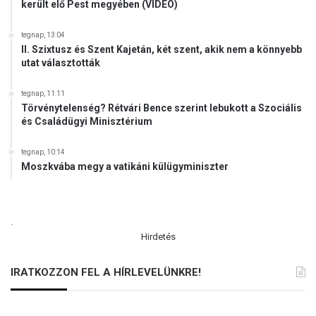
került elő Pest megyében (VIDEÓ)
a
u
tegnap, 13:04
t
II. Szixtusz és Szent Kajetán, két szent, akik nem a könnyebb
a
utat választották
z
ó
tegnap, 11:11
m
Törvénytelenség? Rétvári Bence szerint lebukott a Szociális
a
és Családügyi Minisztérium
g
y
tegnap, 10:14
a
Moszkvába megy a vatikáni külügyminiszter
r
f
i
a
.
t
Hirdetés
a
l
IRATKOZZON FEL A HÍRLEVELÜNKRE!
o
k