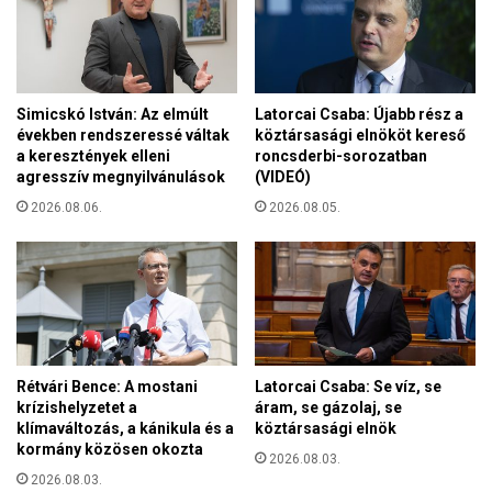
a
h
i
t
ü
Simicskó István: Az elmúlt
Latorcai Csaba: Újabb rész a
k
években rendszeressé váltak
köztársasági elnököt kereső
b
a keresztények elleni
roncsderbi-sorozatban
e
agresszív megnyilvánulások
(VIDEÓ)
n
2026.08.06.
2026.08.05.
a
L
i
s
s
z
a
b
Rétvári Bence: A mostani
Latorcai Csaba: Se víz, se
o
krízishelyzetet a
áram, se gázolaj, se
n
klímaváltozás, a kánikula és a
köztársasági elnök
i
kormány közösen okozta
2026.08.03.
I
2026.08.03.
f