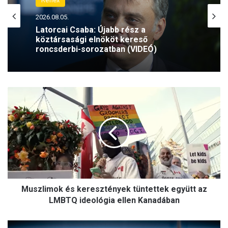
Reflex
2026.08.05.
Latorcai Csaba: Újabb rész a
köztársasági elnököt kereső
roncsderbi-sorozatban (VIDEÓ)
M
u
s
z
l
i
m
o
k
Muszlimok és keresztények tüntettek együtt az
é
s
LMBTQ ideológia ellen Kanadában
k
e
O