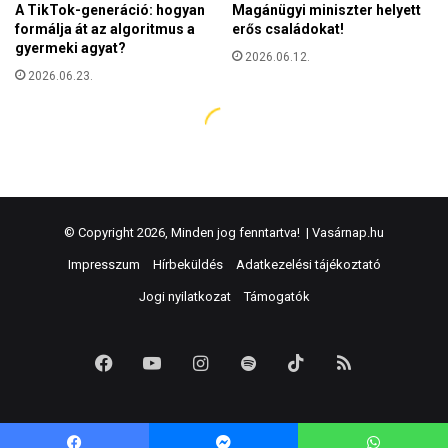
© Copyright 2026, Minden jog fenntartva! |
Vasárnap.hu
Impresszum
Hírbeküldés
Adatkezelési tájékoztató
Jogi nyilatkozat
Támogatók
Facebook
YouTube
Instagram
Spotify
TikTok
RSS