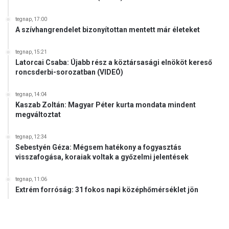
tegnap, 17:00
A szívhangrendelet bizonyítottan mentett már életeket
tegnap, 15:21
Latorcai Csaba: Újabb rész a köztársasági elnököt kereső
roncsderbi-sorozatban (VIDEÓ)
tegnap, 14:04
Kaszab Zoltán: Magyar Péter kurta mondata mindent
megváltoztat
tegnap, 12:34
Sebestyén Géza: Mégsem hatékony a fogyasztás
visszafogása, koraiak voltak a győzelmi jelentések
tegnap, 11:06
Extrém forróság: 31 fokos napi középhőmérséklet jön