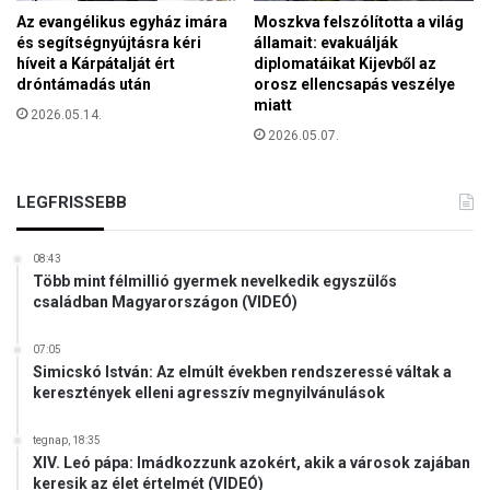
r
l
Az evangélikus egyház imára
Moszkva felszólította a világ
j
e
és segítségnyújtásra kéri
államait: evakuálják
á
n
híveit a Kárpátalját ért
diplomatáikat Kijevből az
k
K
dróntámadás után
orosz ellencsapás veszélye
-
miatt
a
2026.05.14.
V
n
2026.05.07.
I
a
D
d
E
á
LEGFRISSEBB
Ó
b
a
08:43
n
Több mint félmillió gyermek nevelkedik egyszülős
családban Magyarországon (VIDEÓ)
07:05
Simicskó István: Az elmúlt években rendszeressé váltak a
keresztények elleni agresszív megnyilvánulások
tegnap, 18:35
XIV. Leó pápa: Imádkozzunk azokért, akik a városok zajában
keresik az élet értelmét (VIDEÓ)