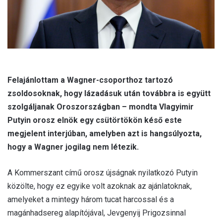
Felajánlottam a Wagner-csoporthoz tartozó
zsoldosoknak, hogy lázadásuk után továbbra is együtt
szolgáljanak Oroszországban – mondta Vlagyimir
Putyin orosz elnök egy csütörtökön késő este
megjelent interjúban, amelyben azt is hangsúlyozta,
hogy a Wagner jogilag nem létezik.
A Kommerszant című orosz újságnak nyilatkozó Putyin
közölte, hogy ez egyike volt azoknak az ajánlatoknak,
amelyeket a mintegy három tucat harcossal és a
magánhadsereg alapítójával, Jevgenyij Prigozsinnal