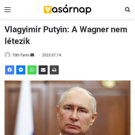
Menü
K
Vlagyimir Putyin: A Wagner nem
létezik
Tóth Fanni
S
2023.07.14.
e
n
d
a
n
e
m
a
i
l