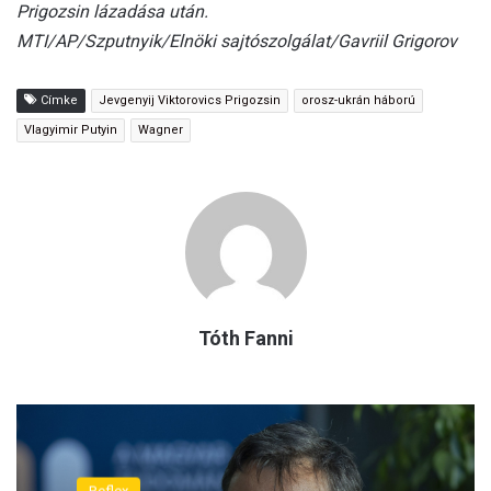
Prigozsin lázadása után.
MTI/AP/Szputnyik/Elnöki sajtószolgálat/Gavriil Grigorov
Címke
Jevgenyij Viktorovics Prigozsin
orosz-ukrán háború
Vlagyimir Putyin
Wagner
Tóth Fanni