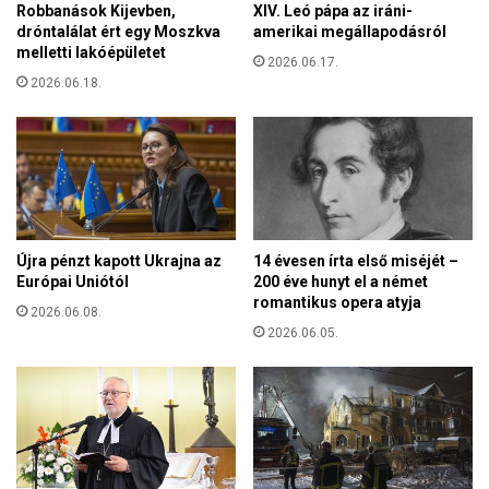
Robbanások Kijevben,
XIV. Leó pápa az iráni-
a
ü
dróntalálat ért egy Moszkva
amerikai megállapodásról
h
t
melletti lakóépületet
á
2026.06.17.
t
b
2026.06.18.
a
o
z
r
L
ú
M
f
B
o
T
l
Q
y
i
Újra pénzt kapott Ukrajna az
14 évesen írta első miséjét –
t
d
Európai Uniótól
200 éve hunyt el a német
a
e
romantikus opera atyja
t
2026.06.08.
o
á
2026.06.05.
l
s
ó
á
g
t
i
a
a
k
e
a
l