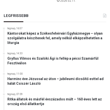
i
2026.02.11.
n
k
LEGFRISSEBB
s
z
á
tegnap, 16:57
m
Kántorokat képez a Székesfehérvári Egyházmegye – olyan
á
szolgálatra készítenek fel, amely nélkül elképzelhetetlen a
r
liturgia
a
a
tegnap, 14:33
z
Gryllus Vilmos és Szalóki Ági is fellép a pécsi Szamárfül
U
Fesztiválon
1
8
tegnap, 11:00
-
Harminc éve Jézussal az úton – jubileumi dicsőítő esttel ad
a
hálát Csiszér László
s
E
tegnap, 07:09
b
Ritka állatok és másfél évszázados múlt – 160 éves lett az
-
ország első állatkertje
n