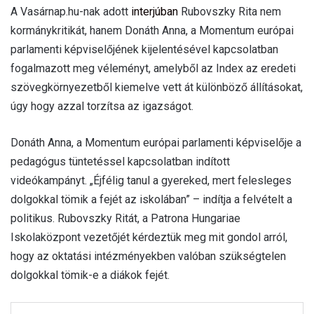
A Vasárnap.hu-nak adott
interjúban
Rubovszky Rita nem
kormánykritikát, hanem Donáth Anna, a Momentum európai
parlamenti képviselőjének kijelentésével kapcsolatban
fogalmazott meg véleményt, amelyből az Index az eredeti
szövegkörnyezetből kiemelve vett át különböző állításokat,
úgy hogy azzal torzítsa az igazságot.
Donáth Anna, a Momentum európai parlamenti képviselője a
pedagógus tüntetéssel kapcsolatban indított
videókampányt. „Éjfélig tanul a gyereked, mert felesleges
dolgokkal tömik a fejét az iskolában” – indítja a felvételt a
politikus. Rubovszky Ritát, a Patrona Hungariae
Iskolaközpont vezetőjét kérdeztük meg mit gondol arról,
hogy az oktatási intézményekben valóban szükségtelen
dolgokkal tömik-e a diákok fejét.