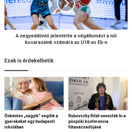
m
y
a
e
d
d
a
d
e
ö
l
A negyeddöntő jelentette a végállomást a női
n
l
t
kosarasaink számára az U18-as Eb-n
e
ő
n
j
z
Ezek is érdekelhetik
e
i
l
a
e
t
n
ö
t
b
e
b
t
l
t
e
e
t
Önkéntes „nagyik” segítik a
Rubovszky Ritát nevezték ki a
a
b
gyerekeket egy budapesti
püspöki konferencia
v
e
iskolában
főtanácsadójává
é
f