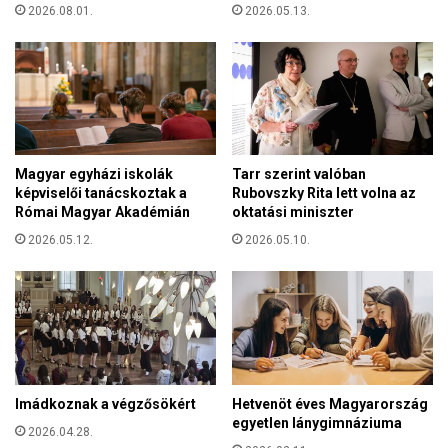
g
2026.08.01.
2026.05.13.
i
á
z
l
e
l
t
o
é
m
s
á
t
s
Magyar egyházi iskolák
Tarr szerint valóban
t
képviselői tanácskoztak a
Rubovszky Rita lett volna az
a
Római Magyar Akadémián
oktatási miniszter
n
ő
2026.05.12.
2026.05.10.
i
k
o
s
a
r
a
Imádkoznak a végzősökért
Hetvenöt éves Magyarország
s
egyetlen lánygimnáziuma
a
2026.04.28.