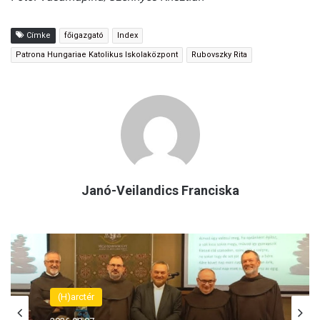
Címke
főigazgató
Index
Patrona Hungariae Katolikus Iskolaközpont
Rubovszky Rita
Janó-Veilandics Franciska
(H)arctér