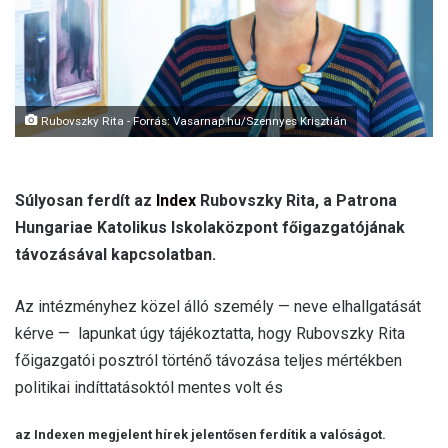
l
Rubovszky Rita - Forrás: Vasarnap.hu/Szennyes Krisztián
Súlyosan ferdít az
Index
Rubovszky Rita, a Patrona
Hungariae Katolikus Iskolaközpont főigazgatójának
távozásával kapcsolatban.
Az intézményhez közel álló személy — neve elhallgatását
kérve — lapunkat úgy tájékoztatta, hogy Rubovszky Rita
főigazgatói posztról történő távozása teljes mértékben
politikai indíttatásoktól mentes volt és
az Indexen megjelent hírek jelentősen ferdítik a valóságot.