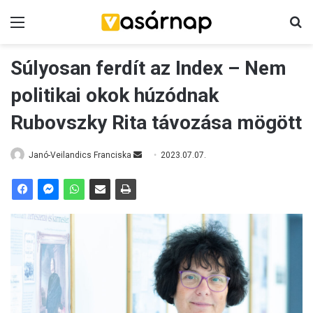
Menü
K
Súlyosan ferdít az Index – Nem
politikai okok húzódnak
Rubovszky Rita távozása mögött
Janó-Veilandics Franciska
S
2023.07.07.
e
n
d
a
n
e
m
a
i