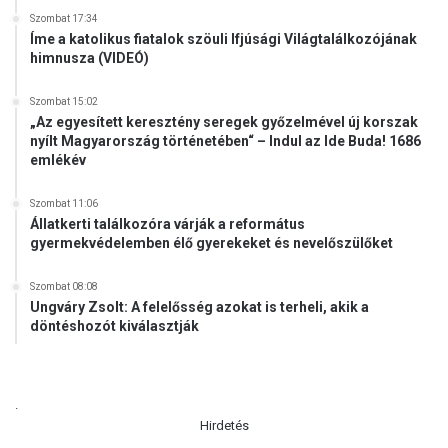
Szombat 17:34
Íme a katolikus fiatalok szöuli Ifjúsági Világtalálkozójának
himnusza (VIDEÓ)
Szombat 15:02
„Az egyesített keresztény seregek győzelmével új korszak
nyílt Magyarország történetében“ – Indul az Ide Buda! 1686
emlékév
Szombat 11:06
Állatkerti találkozóra várják a református
gyermekvédelemben élő gyerekeket és nevelőszülőket
Szombat 08:08
Ungváry Zsolt: A felelősség azokat is terheli, akik a
döntéshozót kiválasztják
.
Hirdetés