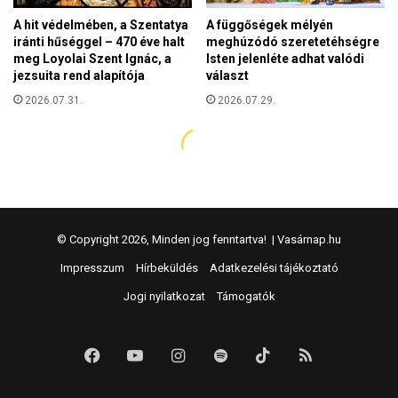
© Copyright 2026, Minden jog fenntartva! |
Vasárnap.hu
Impresszum
Hírbeküldés
Adatkezelési tájékoztató
Jogi nyilatkozat
Támogatók
Facebook
YouTube
Instagram
Spotify
TikTok
RSS