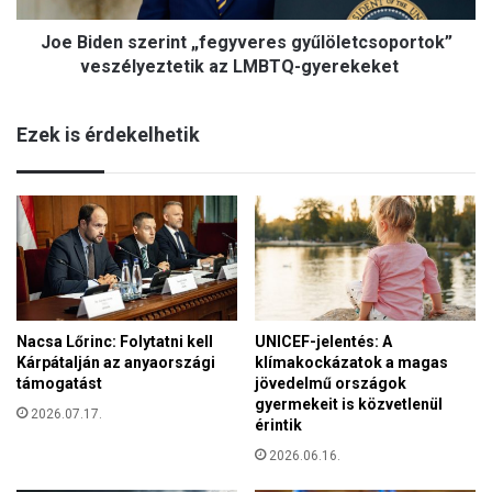
é
s
v
Joe Biden szerint „fegyveres gyűlöletcsoportok”
z
f
e
veszélyeztetik az LMBTQ-gyerekeket
o
r
r
i
d
Ezek is érdekelhetik
n
u
t
l
„
ó
f
j
e
á
g
t
y
ü
v
n
e
n
Nacsa Lőrinc: Folytatni kell
UNICEF-jelentés: A
r
e
Kárpátalján az anyaországi
klímakockázatok a magas
e
p
támogatást
jövedelmű országok
s
l
gyermekeit is közvetlenül
g
2026.07.17.
i
érintik
y
a
2026.06.16.
ű
f
l
r