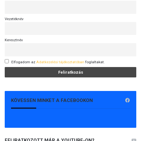
Vezetéknév
Keresztnév
Elfogadom az
Adatkezelési tájékoztatóban
foglaltakat.
KÖVESSEN MINKET A FACEBOOKON
FELIRATKOZOTT MÁR A YOUTUBE-ON?