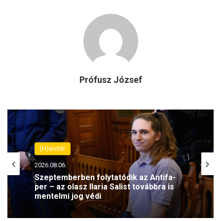
Prófusz József
(H)arctér
2026.08.06.
Szeptemberben folytatódik az Antifa-
per – az olasz Ilaria Salist továbbra is
mentelmi jog védi