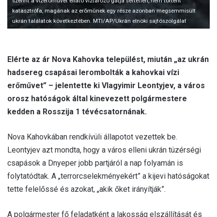
szerint a vízerõmûvet ellátó víztározó gátja sértetlen, nem történt
katasztrófa, magának az erõmûnek egy része azonban megsemmisült
ukrán találatok következtében. MTI/AP/Ukrán elnöki sajtószolgálat
Elérte az ár Nova Kahovka települést, miután „az ukrán
hadsereg csapásai lerombolták a kahovkai vízi
erőművet” – jelentette ki Vlagyimir Leontyjev, a város
orosz hatóságok által kinevezett polgármestere
kedden a Rosszija 1 tévécsatornának.
Nova Kahovkában rendkívüli állapotot vezettek be.
Leontyjev azt mondta, hogy a város elleni ukrán tüzérségi
csapások a Dnyeper jobb partjáról a nap folyamán is
folytatódtak. A „terrorcselekményekért” a kijevi hatóságokat
tette felelőssé és azokat, „akik őket irányítják”.
A polgármester fő feladatként a lakosság elszállítását és