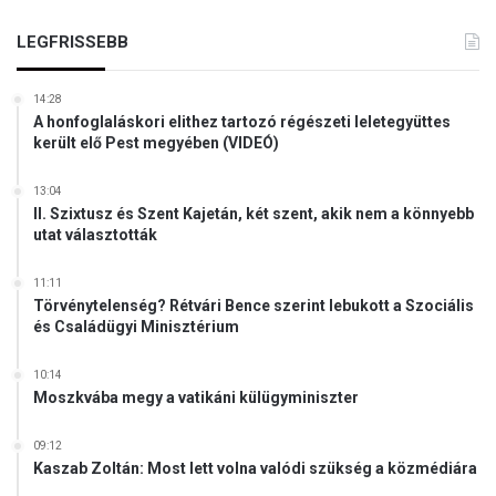
e
t
z
-
LEGFRISSEBB
t
M
e
i
t
14:28
c
i
A honfoglaláskori elithez tartozó régészeti leletegyüttes
h
k
került elő Pest megyében (VIDEÓ)
e
a
l
z
13:04
-
L
II. Szixtusz és Szent Kajetán, két szent, akik nem a könnyebb
i
utat választották
M
a
B
p
T
11:11
á
Q
Törvénytelenség? Rétvári Bence szerint lebukott a Szociális
t
és Családügyi Minisztérium
-
s
g
á
y
10:14
g
Moszkvába megy a vatikáni külügyminiszter
e
r
e
09:12
k
Kaszab Zoltán: Most lett volna valódi szükség a közmédiára
e