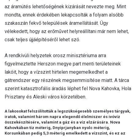
az áramütés lehetőségének kizárását nevezte meg. Mint
mondta, ennek érdekében lekapcsolták a folyam alsóbb
szakaszán fekvő települések áramellátását. Úgy
vélekedett, hogy az erőművet helyreállítani már nem lehet,
csak teljes újjáépítéséről lehet szó.
A rendkívüli helyzetek orosz minisztériuma arra
figyelmeztette Herszon megye part menti területeinek
lakóit, hogy a vízszint hirtelen megemelkedhet a
gátrendszer egy részének megsemmisítése miatt. A tárca
szerint katasztrofális áradás léphet fel Nova Kahovka, Hola
Prisztany és Aleski város körzetében.
A lakosokat felszólították a legszükségesebb személyes tárgyak,
iratok, valamint három napra elegendő élelmiszer és ivóvíz
összekészítésére, valamint a gáz és a víz elzárására. Nova
Kahovkában tíz méterig, Dnyiprjanyban nyolc méterig,
Korsunkában pedig 5,3 méterig emelkedett a vízszint, és ez az