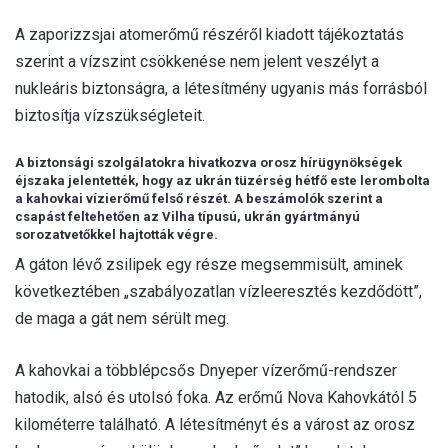
A zaporizzsjai atomerőmű részéről kiadott tájékoztatás
szerint a vízszint csökkenése nem jelent veszélyt a
nukleáris biztonságra, a létesítmény ugyanis más forrásból
biztosítja vízszükségleteit.
A biztonsági szolgálatokra hivatkozva orosz hírügynökségek
éjszaka jelentették, hogy az ukrán tüzérség hétfő este lerombolta
a kahovkai vízierőmű felső részét. A beszámolók szerint a
csapást feltehetően az Vilha típusú, ukrán gyártmányú
sorozatvetőkkel hajtották végre.
A gáton lévő zsilipek egy része megsemmisült, aminek
következtében „szabályozatlan vízleeresztés kezdődött”,
de maga a gát nem sérült meg.
A kahovkai a többlépcsős Dnyeper vízerőmű-rendszer
hatodik, alsó és utolsó foka. Az erőmű Nova Kahovkától 5
kilométerre található. A létesítményt és a várost az orosz