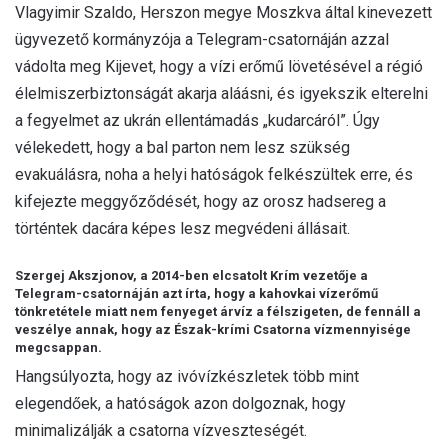
Vlagyimir Szaldo, Herszon megye Moszkva által kinevezett
ügyvezető kormányzója a Telegram-csatornáján azzal
vádolta meg Kijevet, hogy a vízi erőmű lövetésével a régió
élelmiszerbiztonságát akarja aláásni, és igyekszik elterelni
a fegyelmet az ukrán ellentámadás „kudarcáról”. Úgy
vélekedett, hogy a bal parton nem lesz szükség
evakuálásra, noha a helyi hatóságok felkészültek erre, és
kifejezte meggyőződését, hogy az orosz hadsereg a
történtek dacára képes lesz megvédeni állásait.
Szergej Akszjonov, a 2014-ben elcsatolt Krím vezetője a
Telegram-csatornáján azt írta, hogy a kahovkai vízerőmű
tönkretétele miatt nem fenyeget árvíz a félszigeten, de fennáll a
veszélye annak, hogy az Észak-krími Csatorna vízmennyisége
megcsappan.
Hangsúlyozta, hogy az ivóvízkészletek több mint
elegendőek, a hatóságok azon dolgoznak, hogy
minimalizálják a csatorna vízveszteségét.