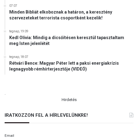
k
07:07
e
Minden Bibliát elkoboznak a határon, a keresztény
szervezeteket terrorista csoportként kezelik!
t
tegnap, 19:09
Kedl Olívia: Mindig a dicsőítésen keresztül tapasztaltam
meg Isten jelenlétét
tegnap, 18:07
Rétvári Bence: Magyar Péter lett a paksi energiakrízis
legnagyobb rémhírterjesztője (VIDEÓ)
.
Hirdetés
IRATKOZZON FEL A HÍRLEVELÜNKRE!
Email