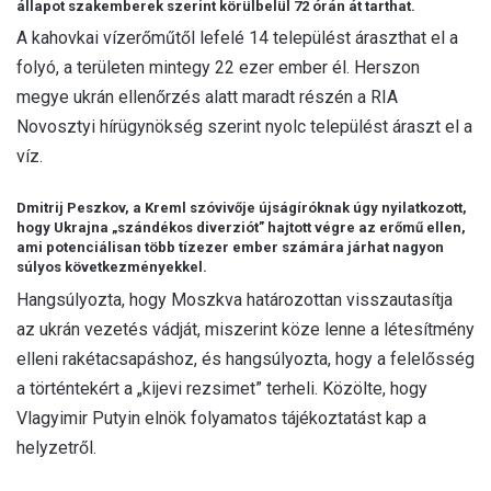
állapot szakemberek szerint körülbelül 72 órán át tarthat.
A kahovkai vízerőműtől lefelé 14 települést áraszthat el a
folyó, a területen mintegy 22 ezer ember él. Herszon
megye ukrán ellenőrzés alatt maradt részén a RIA
Novosztyi hírügynökség szerint nyolc települést áraszt el a
víz.
Dmitrij Peszkov, a Kreml szóvivője újságíróknak úgy nyilatkozott,
hogy Ukrajna „szándékos diverziót” hajtott végre az erőmű ellen,
ami potenciálisan több tízezer ember számára járhat nagyon
súlyos következményekkel.
Hangsúlyozta, hogy Moszkva határozottan visszautasítja
az ukrán vezetés vádját, miszerint köze lenne a létesítmény
elleni rakétacsapáshoz, és hangsúlyozta, hogy a felelősség
a történtekért a „kijevi rezsimet” terheli. Közölte, hogy
Vlagyimir Putyin elnök folyamatos tájékoztatást kap a
helyzetről.