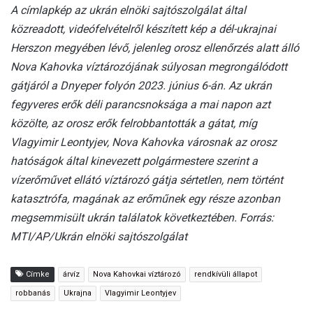
A címlapkép az ukrán elnöki sajtószolgálat által
közreadott, videófelvételről készített kép a dél-ukrajnai
Herszon megyében lévő, jelenleg orosz ellenőrzés alatt álló
Nova Kahovka víztározójának súlyosan megrongálódott
gátjáról a Dnyeper folyón 2023. június 6-án. Az ukrán
fegyveres erők déli parancsnoksága a mai napon azt
közölte, az orosz erők felrobbantották a gátat, míg
Vlagyimir Leontyjev, Nova Kahovka városnak az orosz
hatóságok által kinevezett polgármestere szerint a
vízerőművet ellátó víztározó gátja sértetlen, nem történt
katasztrófa, magának az erőműnek egy része azonban
megsemmisült ukrán találatok következtében. Forrás:
MTI/AP/Ukrán elnöki sajtószolgálat
Címke
árvíz
Nova Kahovkai víztározó
rendkívüli állapot
robbanás
Ukrajna
Vlagyimir Leontyjev