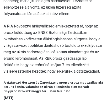
hadsereg már a „különleges hadművelet” kezdetekor
ellenőrzése alá vonta, az ukrán tüzérség azóta
folyamatosan támadásokat intéz ellene.
A RIA Novosztyi hírügynökség emlékeztetett rá, hogy az
orosz küldöttség az ENSZ Biztonsági Tanácsában
októberben köröztetett állásfoglalásában sürgette, hogy a
világszervezet politikai döntéshozó testülete akadályozza
meg az ukrán hadsereg által célzottan támadott gát és az
erőmű lerombolását. Az RBK orosz gazdasági lap
felidézte, hogy az erőműnél május 7-én ellenőrzött
vízleeresztésbe kezdtek, hogy elkerüljék a gátszakadást.
A víztározó Herszon és Zaporizzsja megye orosz megszállás alá
került részén, valamint az ukrán ellenőrzés alatt maradt
Dnyipropetrovszk megye területén található.
(MTI)