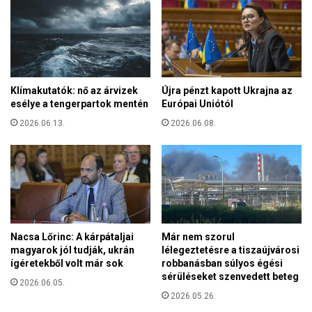
ö
a
l
n
e
c
t
i
c
a
s
o
Klímakutatók: nő az árvizek
Újra pénzt kapott Ukrajna az
o
r
esélye a tengerpartok mentén
Európai Uniótól
p
s
2026.06.13.
2026.06.08.
o
z
r
á
t
g
o
i
k
M
”
o
v
n
e
t
Nacsa Lőrinc: A kárpátaljai
Már nem szorul
s
-
magyarok jól tudják, ukrán
lélegeztetésre a tiszaújvárosi
z
S
ígéretekből volt már sok
robbanásban súlyos égési
é
sérüléseket szenvedett beteg
a
2026.06.05.
l
i
2026.05.26.
y
n