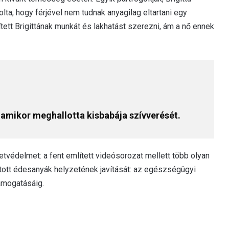
lta, hogy férjével nem tudnak anyagilag eltartani egy
tett Brigittának munkát és lakhatást szerezni, ám a nő ennek
amikor meghallotta kisbabája szívverését.
védelmet: a fent említett videósorozat mellett több olyan
jutott édesanyák helyzetének javítását: az egészségügyi
ámogatásáig.