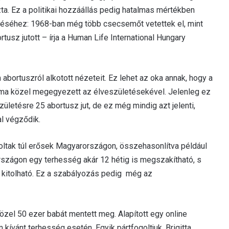
a. Ez a politikai hozzáállás pedig hatalmas mértékben
éséhez: 1968-ban még több csecsemőt vetettek el, mint
tusz jutott – írja a Human Life International Hungary
abortuszról alkotott nézeteit. Ez lehet az oka annak, hogy a
a közel megegyezett az élveszületésekével. Jelenleg ez
letésre 25 abortusz jut, de ez még mindig azt jelenti,
l végződik.
voltak túl erősek Magyarországon, összehasonlítva például
szágon egy terhesség akár 12 hétig is megszakítható, s
ig kitolható. Ez a szabályozás pedig még az
 közel 50 ezer babát mentett meg. Alapított egy online
kívánt terhesség esetén. Egyik pártfogoltjuk, Brigitta