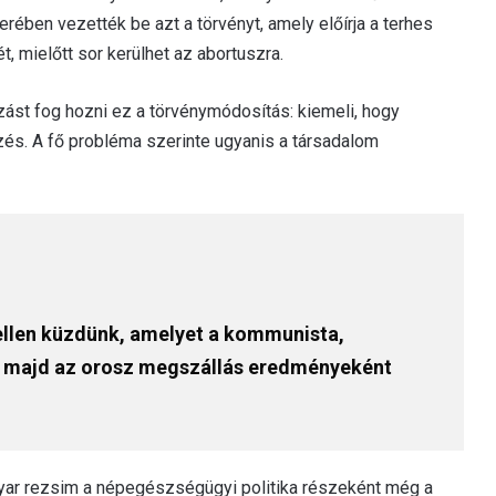
ében vezették be azt a törvényt, amely előírja a terhes
, mielőtt sor kerülhet az abortuszra.
zást fog hozni ez a törvénymódosítás: kiemeli, hogy
s. A fő probléma szerinte ugyanis a társadalom
 ellen küzdünk, amelyet a kommunista,
áci, majd az orosz megszállás eredményeként
gyar rezsim a népegészségügyi politika részeként még a