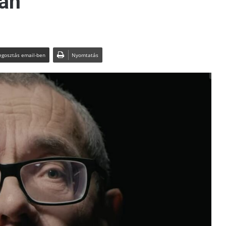
ban
gosztás email-ben
Nyomtatás