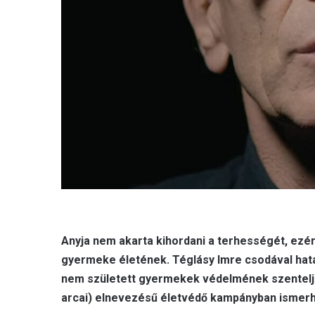
Anyja nem akarta kihordani a terhességét, ezér
gyermeke életének. Téglásy Imre csodával hat
nem született gyermekek védelmének szentelje
arcai) elnevezésű életvédő kampányban ismerh