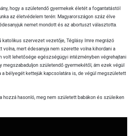
mány, hogy a születendő gyermekek életét a fogantatástól
unka az életvédelem terén: Magyarországon száz élve
z édesanyjuk nemet mondott és az abortuszt választotta.
yű katolikus szervezet vezetője, Téglásy Imre megrázó
tt volna, mert édesanyja nem szerette volna kihordani a
em volt lehetősége egészségügyi intézményben végrehajtani
hogy megszabaduljon születendő gyermekétől, ám ezek végül
a bélyegét kettejük kapcsolatára is, de végül megszületett
 a hozzá hasonló, meg nem született babákon és szüleiken