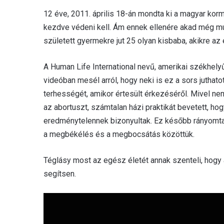
12 éve, 2011. április 18-án mondta ki a magyar kor
kezdve védeni kell. Ám ennek ellenére akad még m
született gyermekre jut 25 olyan kisbaba, akikre a
A Human Life International nevű, amerikai székhel
videóban mesél arról, hogy neki is ez a sors juthato
terhességét, amikor értesült érkezéséről. Mivel n
az abortuszt, számtalan házi praktikát bevetett, 
eredménytelennek bizonyultak. Ez később rányomta 
a megbékélés és a megbocsátás közöttük.
Téglásy most az egész életét annak szenteli, hogy
segítsen.