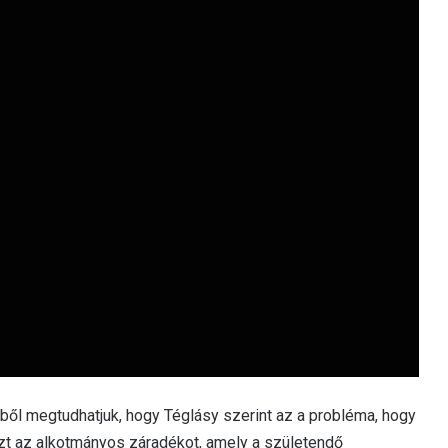
ből megtudhatjuk, hogy Téglásy szerint az a probléma, hogy
t az alkotmányos záradékot, amely a születendő