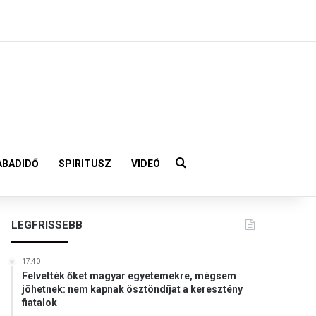
Keresés:
ABADIDŐ
SPIRITUSZ
VIDEÓ
LEGFRISSEBB
17:40
Felvették őket magyar egyetemekre, mégsem
jöhetnek: nem kapnak ösztöndíjat a keresztény
fiatalok