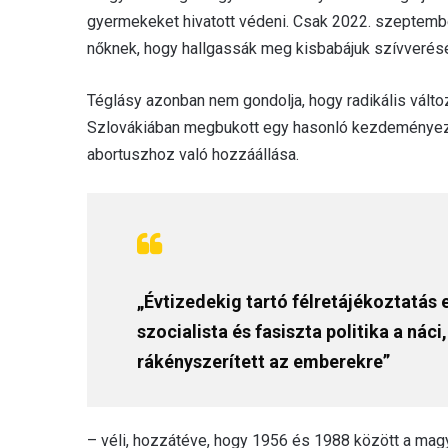
gyermekeket hivatott védeni. Csak 2022. szeptember
nőknek, hogy hallgassák meg kisbabájuk szívverését
Téglásy azonban nem gondolja, hogy radikális válto
Szlovákiában megbukott egy hasonló kezdeményezé
abortuszhoz való hozzáállása.
„Évtizedekig tartó félretájékoztatás
szocialista és fasiszta politika a n
rákényszerített az emberekre”
– véli, hozzátéve, hogy 1956 és 1988 között a ma