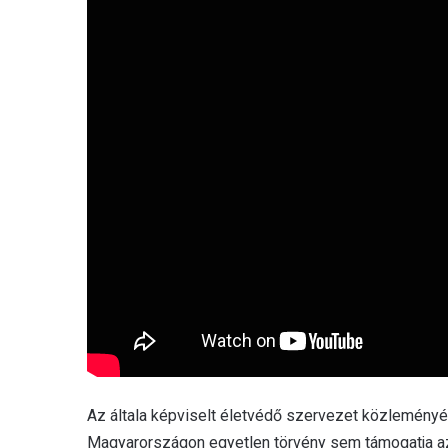
Az általa képviselt életvédő szervezet közleményé
Magyarországon egyetlen törvény sem támogatja az