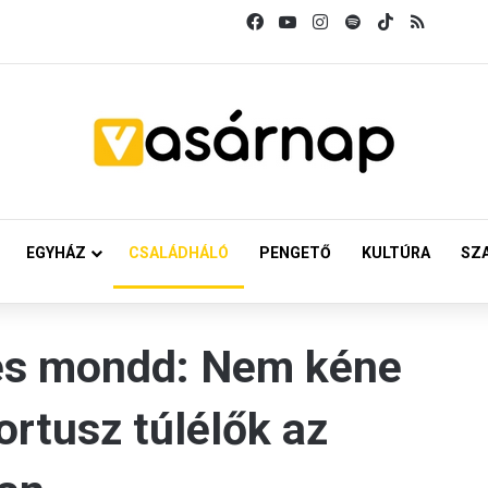
Facebook
YouTube
Instagram
Spotify
TikTok
RSS
EGYHÁZ
CSALÁDHÁLÓ
PENGETŐ
KULTÚRA
SZ
és mondd: Nem kéne
ortusz túlélők az