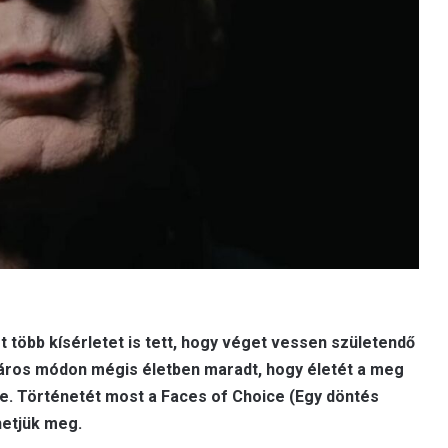
t több kísérletet is tett, hogy véget vessen születendő
áros módon mégis életben maradt, hogy életét a meg
. Történetét most a Faces of Choice (Egy döntés
etjük meg.