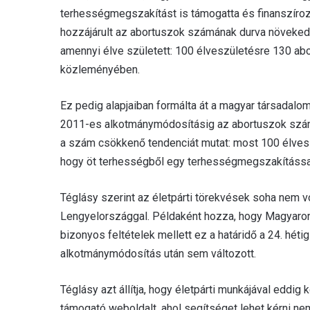
terhességmegszakítást is támogatta és finanszírozt
hozzájárult az abortuszok számának durva növeked
amennyi élve született: 100 élveszületésre 130 abor
közleményében.
Ez pedig alapjaiban formálta át a magyar társadalom 
2011-es alkotmánymódosításig az abortuszok szám
a szám csökkenő tendenciát mutat: most 100 élveszü
hogy öt terhességből egy terhességmegszakítássa
Téglásy szerint az életpárti törekvések soha nem 
Lengyelországgal. Példaként hozza, hogy Magyaror
bizonyos feltételek mellett ez a határidő a 24. hét
alkotmánymódosítás után sem változott.
Téglásy azt állítja, hogy életpárti munkájával eddig
támogató weboldalt, ahol segítséget lehet kérni nem 