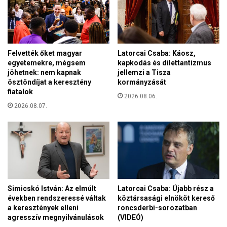
í
t
l
ö
i
z
á
é
n
Felvették őket magyar
Latorcai Csaba: Káosz,
s
a
egyetemekre, mégsem
kapkodás és dilettantizmus
e
k
jöhetnek: nem kapnak
jellemzi a Tisza
i
é
ösztöndíjat a keresztény
kormányzását
d
s
fiatalok
e
2026.08.06.
a
2026.08.07.
j
v
é
i
n
l
b
á
ő
g
v
n
ü
a
l
k
Simicskó István: Az elmúlt
Latorcai Csaba: Újabb rész a
t
években rendszeressé váltak
köztársasági elnököt kereső
g
a keresztények elleni
roncsderbi-sorozatban
y
agresszív megnyilvánulások
(VIDEÓ)
ű