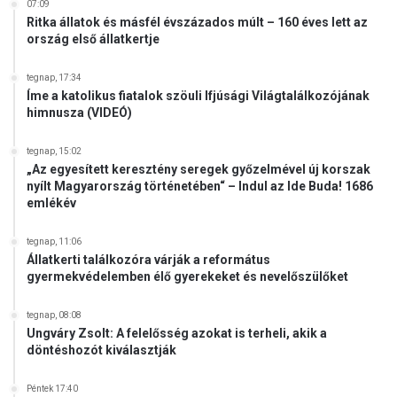
n
07:09
Ritka állatok és másfél évszázados múlt – 160 éves lett az
t
ország első állatkertje
é
z
tegnap, 17:34
m
Íme a katolikus fiatalok szöuli Ifjúsági Világtalálkozójának
é
himnusza (VIDEÓ)
n
y
tegnap, 15:02
ú
„Az egyesített keresztény seregek győzelmével új korszak
j
nyílt Magyarország történetében“ – Indul az Ide Buda! 1686
t
emlékév
á
r
tegnap, 11:06
l
Állatkerti találkozóra várják a református
a
gyermekvédelemben élő gyerekeket és nevelőszülőket
t
a
tegnap, 08:08
Ungváry Zsolt: A felelősség azokat is terheli, akik a
döntéshozót kiválasztják
Péntek 17:40