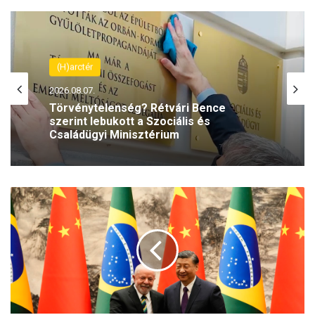
(H)arctér
2026.08.07.
Törvénytelenség? Rétvári Bence
szerint lebukott a Szociális és
Családügyi Minisztérium
P
e
k
i
n
g
ú
j
l