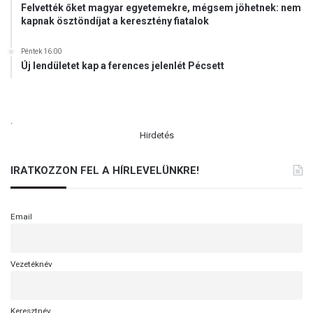
Felvették őket magyar egyetemekre, mégsem jöhetnek: nem
kapnak ösztöndíjat a keresztény fiatalok
Péntek 16:00
Új lendületet kap a ferences jelenlét Pécsett
.
Hirdetés
IRATKOZZON FEL A HÍRLEVELÜNKRE!
Email
Vezetéknév
Keresztnév