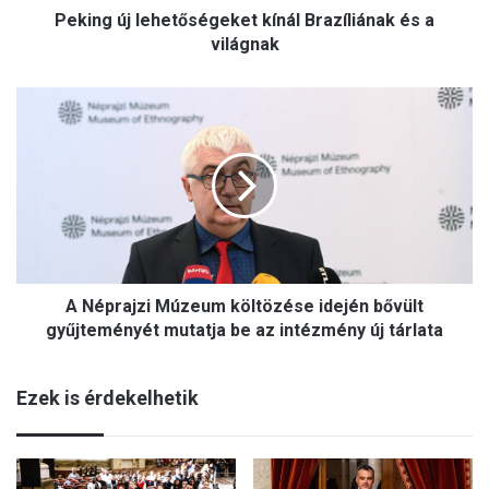
Peking új lehetőségeket kínál Brazíliának és a
e
h
világnak
e
t
A
ő
N
s
é
é
p
g
r
e
a
k
j
e
z
t
i
k
A Néprajzi Múzeum költözése idején bővült
M
í
ú
gyűjteményét mutatja be az intézmény új tárlata
n
z
á
e
l
Ezek is érdekelhetik
u
B
m
r
k
a
ö
z
l