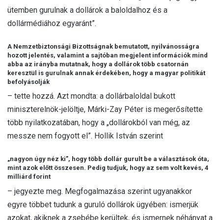
ütemben gurulnak a dollárok a baloldalhoz és a
dollármédiához egyaránt”.
A Nemzetbiztonsági Bizottságnak bemutatott, nyilvánosságra
hozott jelentés, valamint a sajtóban megjelent információk mind
abba az irányba mutatnak, hogy a dollárok több csatornán
keresztül is gurulnak annak érdekében, hogy a magyar politikát
befolyásolják
– tette hozzá. Azt mondta: a dollárbaloldal bukott
miniszterelnök-jelöltje, Márki-Zay Péter is megerősítette
több nyilatkozatában, hogy a „dollárokból van még, az
messze nem fogyott el”. Hollik István szerint
„nagyon úgy néz ki”, hogy több dollár gurult be a választások óta,
mint azok előtt összesen. Pedig tudjuk, hogy az sem volt kevés, 4
milliárd forint
– jegyezte meg. Megfogalmazása szerint ugyanakkor
egyre többet tudunk a guruló dollárok ügyében: ismerjük
azokat, akiknek a zsebébe kerültek, és ismernek néhányat a