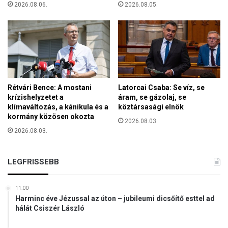
2026.08.06.
2026.08.05.
j
t
e
m
é
n
y
é
Rétvári Bence: A mostani
Latorcai Csaba: Se víz, se
t
krízishelyzetet a
áram, se gázolaj, se
m
klímaváltozás, a kánikula és a
köztársasági elnök
u
kormány közösen okozta
2026.08.03.
t
2026.08.03.
a
t
j
LEGFRISSEBB
a
b
e
11:00
Harminc éve Jézussal az úton – jubileumi dicsőítő esttel ad
a
hálát Csiszér László
z
i