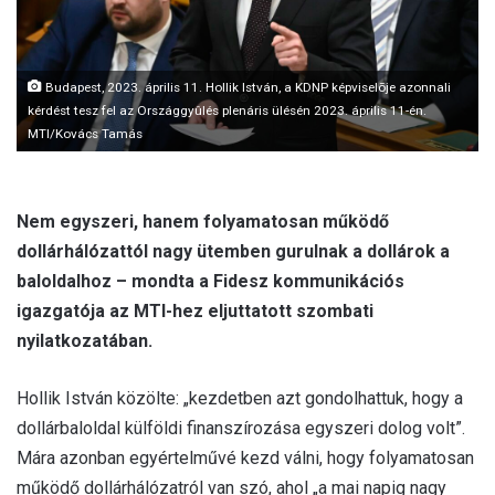
l
Budapest, 2023. április 11. Hollik István, a KDNP képviselõje azonnali
kérdést tesz fel az Országgyûlés plenáris ülésén 2023. április 11-én.
MTI/Kovács Tamás
Nem egyszeri, hanem folyamatosan működő
dollárhálózattól nagy ütemben gurulnak a dollárok a
baloldalhoz – mondta a Fidesz kommunikációs
igazgatója az MTI-hez eljuttatott szombati
nyilatkozatában.
Hollik István közölte: „kezdetben azt gondolhattuk, hogy a
dollárbaloldal külföldi finanszírozása egyszeri dolog volt”.
Mára azonban egyértelművé kezd válni, hogy folyamatosan
működő dollárhálózatról van szó, ahol „a mai napig nagy