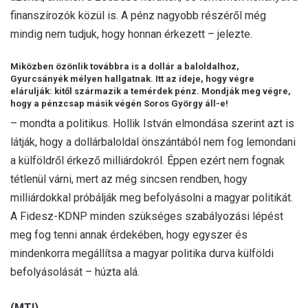
finanszírozók közül is. A pénz nagyobb részéről még
mindig nem tudjuk, hogy honnan érkezett – jelezte.
Miközben özönlik továbbra is a dollár a baloldalhoz,
Gyurcsányék mélyen hallgatnak. Itt az ideje, hogy végre
elárulják: kitől származik a temérdek pénz. Mondják meg végre,
hogy a pénzcsap másik végén Soros György áll-e!
– mondta a politikus. Hollik István elmondása szerint azt is
látják, hogy a dollárbaloldal önszántából nem fog lemondani
a külföldről érkező milliárdokról. Éppen ezért nem fognak
tétlenül várni, mert az még sincsen rendben, hogy
milliárdokkal próbálják meg befolyásolni a magyar politikát.
A Fidesz-KDNP minden szükséges szabályozási lépést
meg fog tenni annak érdekében, hogy egyszer és
mindenkorra megállítsa a magyar politika durva külföldi
befolyásolását – húzta alá.
(MTI)