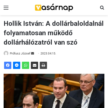
Menü
K
Hollik István: A dollárbaloldalnál
folyamatosan működő
dollárhálózatról van szó
Prófusz József
S
2023.04.15.
e
n
d
a
n
e
m
a
i