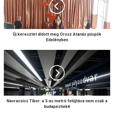
e
r
e
s
z
t
Új keresztet áldott meg Orosz Atanáz püspök
e
t
Edelényben
á
l
N
d
a
o
v
t
r
t
a
m
c
e
s
g
i
O
c
r
Navracsics Tibor: a 3-as metró felújtása nem csak a
s
o
T
budapestieké
s
i