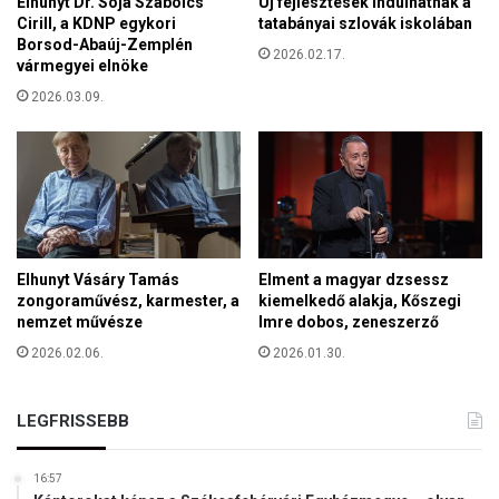
Elhunyt Dr. Sója Szabolcs
Új fejlesztések indulhatnak a
s
n
Cirill, a KDNP egykori
tatabányai szlovák iskolában
a
Borsod-Abaúj-Zemplén
n
2026.02.17.
vármegyei elnöke
e
2026.03.09.
m
c
s
a
k
a
b
u
Elhunyt Vásáry Tamás
Elment a magyar dzsessz
d
zongoraművész, karmester, a
kiemelkedő alakja, Kőszegi
a
nemzet művésze
Imre dobos, zeneszerző
p
2026.02.06.
2026.01.30.
e
s
t
LEGFRISSEBB
i
e
k
16:57
é