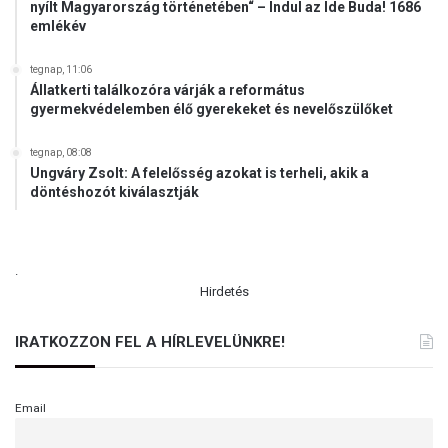
nyílt Magyarország történetében“ – Indul az Ide Buda! 1686
emlékév
tegnap, 11:06
Állatkerti találkozóra várják a református
gyermekvédelemben élő gyerekeket és nevelőszülőket
tegnap, 08:08
Ungváry Zsolt: A felelősség azokat is terheli, akik a
döntéshozót kiválasztják
.
Hirdetés
IRATKOZZON FEL A HÍRLEVELÜNKRE!
Email