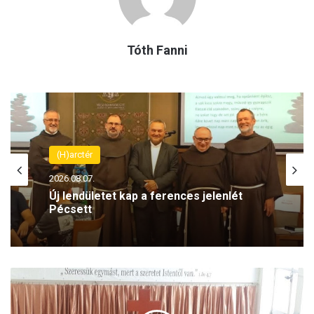
Tóth Fanni
(H)arctér
2026.08.07.
Új lendületet kap a ferences jelenlét
Pécsett
Ú
j
k