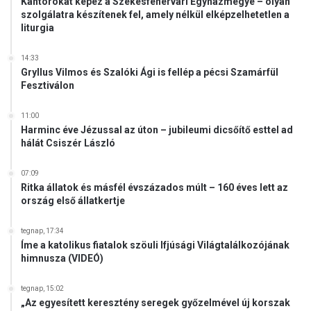
Kántorokat képez a Székesfehérvári Egyházmegye – olyan
szolgálatra készítenek fel, amely nélkül elképzelhetetlen a
liturgia
14:33
Gryllus Vilmos és Szalóki Ági is fellép a pécsi Szamárfül
Fesztiválon
11:00
Harminc éve Jézussal az úton – jubileumi dicsőítő esttel ad
hálát Csiszér László
07:09
Ritka állatok és másfél évszázados múlt – 160 éves lett az
ország első állatkertje
tegnap, 17:34
Íme a katolikus fiatalok szöuli Ifjúsági Világtalálkozójának
himnusza (VIDEÓ)
tegnap, 15:02
„Az egyesített keresztény seregek győzelmével új korszak