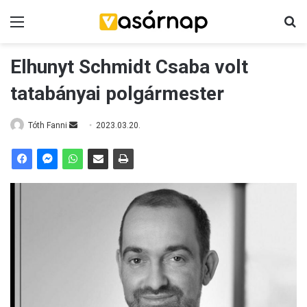
Menü
K
Elhunyt Schmidt Csaba volt
tatabányai polgármester
Tóth Fanni
S
2023.03.20.
e
n
d
a
n
e
m
a
i
l