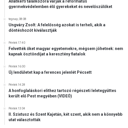
Állatkerti találkozóra várják a református
gyermekvédelemben élő gyerekeket és nevelőszülőket
tegnap, 08:08
Ungváry Zsolt: A felelősség azokat is terheli, akik a
döntéshozót kiválasztják
Péntek 17:40
Felvették őket magyar egyetemekre, mégsem jöhetnek: nem
kapnak ösztöndíjat a keresztény fiatalok
Péntek 16:00
Új lendületet kap a ferences jelenlét Pécsett
Péntek 14:28
A honfoglaláskori elithez tartozó régészeti leletegyüttes
került elő Pest megyében (VIDEÓ)
Péntek 13:04
II. Szixtusz és Szent Kajetán, két szent, akik nem a könnyebb
utat választották