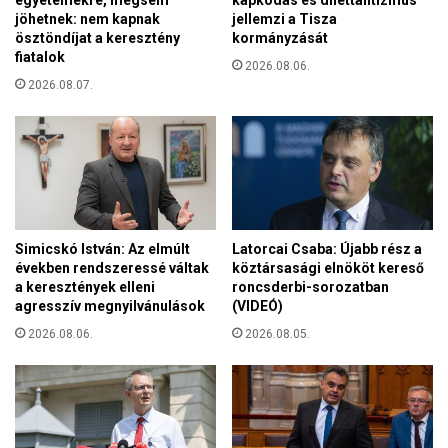
egyetemekre, mégsem
kapkodás és dilettantizmus
k
r
jöhetnek: nem kapnak
jellemzi a Tisza
J
i
ösztöndíjat a keresztény
kormányzását
é
fiatalok
s
z
2026.08.06.
z
2026.08.07.
u
t
s
i
K
á
r
n
i
n
s
a
z
l
t
Simicskó István: Az elmúlt
Latorcai Csaba: Újabb rész a
u
években rendszeressé váltak
köztársasági elnököt kereső
s
a keresztények elleni
roncsderbi-sorozatban
agresszív megnyilvánulások
(VIDEÓ)
2026.08.06.
2026.08.05.