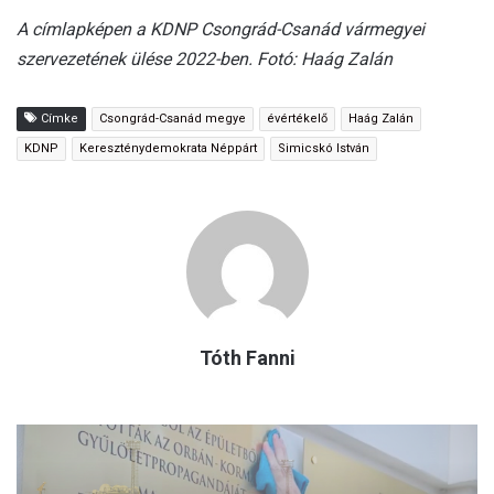
A címlapképen a KDNP Csongrád-Csanád vármegyei
szervezetének ülése 2022-ben. Fotó: Haág Zalán
Címke
Csongrád-Csanád megye
évértékelő
Haág Zalán
KDNP
Kereszténydemokrata Néppárt
Simicskó István
Tóth Fanni