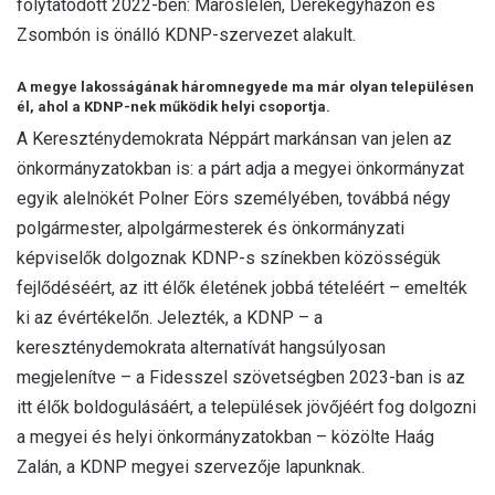
folytatódott 2022-ben: Maroslelén, Derekegyházon és
Zsombón is önálló KDNP-szervezet alakult.
A megye lakosságának háromnegyede ma már olyan településen
él, ahol a KDNP-nek működik helyi csoportja.
A Kereszténydemokrata Néppárt markánsan van jelen az
önkormányzatokban is: a párt adja a megyei önkormányzat
egyik alelnökét Polner Eörs személyében, továbbá négy
polgármester, alpolgármesterek és önkormányzati
képviselők dolgoznak KDNP-s színekben közösségük
fejlődéséért, az itt élők életének jobbá tételéért – emelték
ki az évértékelőn. Jelezték, a KDNP – a
kereszténydemokrata alternatívát hangsúlyosan
megjelenítve – a Fidesszel szövetségben 2023-ban is az
itt élők boldogulásáért, a települések jövőjéért fog dolgozni
a megyei és helyi önkormányzatokban – közölte Haág
Zalán, a KDNP megyei szervezője lapunknak.