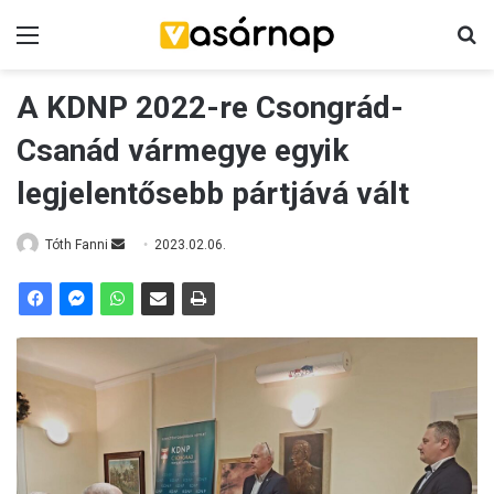
Menü
K
A KDNP 2022-re Csongrád-
Csanád vármegye egyik
legjelentősebb pártjává vált
Tóth Fanni
S
2023.02.06.
e
n
d
a
n
e
m
a
i