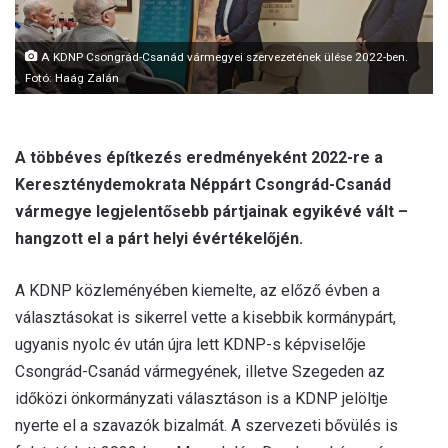
l
A KDNP Csongrád-Csanád vármegyei szervezetének ülése 2022-ben.
Fotó: Haág Zalán
A többéves építkezés eredményeként 2022-re a
Kereszténydemokrata Néppárt Csongrád-Csanád
vármegye legjelentősebb pártjainak egyikévé vált –
hangzott el a párt helyi évértékelőjén.
A KDNP közleményében kiemelte, az előző évben a
választásokat is sikerrel vette a kisebbik kormánypárt,
ugyanis nyolc év után újra lett KDNP-s képviselője
Csongrád-Csanád vármegyének, illetve Szegeden az
időközi önkormányzati választáson is a KDNP jelöltje
nyerte el a szavazók bizalmát. A szervezeti bővülés is