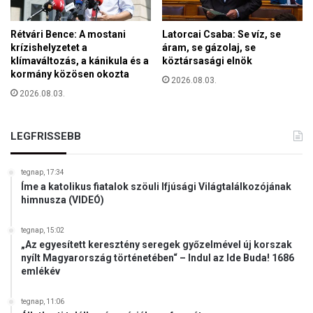
Rétvári Bence: A mostani
Latorcai Csaba: Se víz, se
krízishelyzetet a
áram, se gázolaj, se
klímaváltozás, a kánikula és a
köztársasági elnök
kormány közösen okozta
2026.08.03.
2026.08.03.
LEGFRISSEBB
tegnap, 17:34
Íme a katolikus fiatalok szöuli Ifjúsági Világtalálkozójának
himnusza (VIDEÓ)
tegnap, 15:02
„Az egyesített keresztény seregek győzelmével új korszak
nyílt Magyarország történetében“ – Indul az Ide Buda! 1686
emlékév
tegnap, 11:06