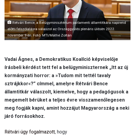
a
i
l
Rétvári Bence, a Belügyminisztérium parlamenti államtitkára napirend
elõtti felszólalásra válaszol az Országgyûlés plenáris ülésén 2022.
november 9-én. Fotó: MTI/Máthé Zoltán
Vadai Ágnes, a Demokratikus Koalíció képviselője
írásbeli kérdést tett fel a belügyminiszternek „Itt az új
kormányzati horror: a »Tudom mit tettél tavaly
sztrájkkor«?” címmel, amelyre Rétvári Bence
államtitkár válaszolt, kiemelve, hogy a pedagógusok a
megemelt bérüket a teljes évre visszamenőlegesen
meg fogják kapni, amint hozzájut Magyarország a neki
járó forrásokhoz.
Rétvári úgy fogalmazott
, hogy