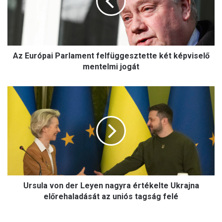
r
ó
p
a
i
Az Európai Parlament felfüggesztette két képviselő
P
a
mentelmi jogát
r
l
U
a
r
m
s
e
u
n
l
t
a
f
v
e
o
l
n
f
Ursula von der Leyen nagyra értékelte Ukrajna
d
ü
e
előrehaladását az uniós tagság felé
g
r
g
L
e