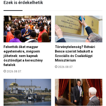
Ezek is érdekelhetik
e
s
y
z
e
t
n
e
n
t
a
t
g
e
y
k
r
é
Felvették őket magyar
Törvénytelenség? Rétvári
a
t
egyetemekre, mégsem
Bence szerint lebukott a
é
k
jöhetnek: nem kapnak
Szociális és Családügyi
r
é
ösztöndíjat a keresztény
Minisztérium
t
p
fiatalok
é
2026.08.07.
v
2026.08.07.
k
i
e
s
l
e
t
l
e
ő
U
m
k
e