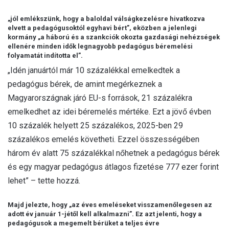
„jól emlékszünk, hogy a baloldal válságkezelésre hivatkozva
elvett a pedagógusoktól egyhavi bért”, eközben a jelenlegi
kormány „a háború és a szankciók okozta gazdasági nehézségek
ellenére minden idők legnagyobb pedagógus béremelési
folyamatát indította el”.
„Idén januártól már 10 százalékkal emelkedtek a
pedagógus bérek, de amint megérkeznek a
Magyarországnak járó EU-s források, 21 százalékra
emelkedhet az idei béremelés mértéke. Ezt a jövő évben
10 százalék helyett 25 százalékos, 2025-ben 29
százalékos emelés követheti. Ezzel összességében
három év alatt 75 százalékkal nőhetnek a pedagógus bérek
és egy magyar pedagógus átlagos fizetése 777 ezer forint
lehet” – tette hozzá.
Majd jelezte, hogy „az éves emeléseket visszamenőlegesen az
adott év január 1-jétől kell alkalmazni”. Ez azt jelenti, hogy a
pedagógusok a megemelt bérüket a teljes évre