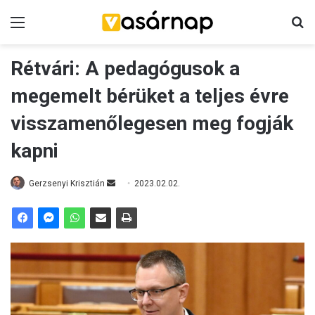
Menü
K
Rétvári: A pedagógusok a
megemelt bérüket a teljes évre
visszamenőlegesen meg fogják
kapni
Gerzsenyi Krisztián
S
2023.02.02.
e
n
d
a
n
e
m