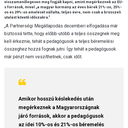
visszamenőlegesen meg fogják kapni, amint megérkeznek az EU-
s források, mivel „a magyar kormány az éves bérek 21%-os, 25%-
os és 29%-os emelését vállalta, teljes évre, nem csak a brüsszeli
utalást követő időszakra.”
„A Partnerségi Megállapodás decemberi elfogadása már
biztossá tette, hogy előbb-utóbb a teljes összegnek meg
kell érkeznie, tehát a pedagógusok a teljes béremelési
összeghez hozzá fognak jutni. Így tehát a pedagógusok
már pénzt nem veszíthetnek, csak időt.
Amikor hosszú késlekedés után
megérkeznek a Magyarországnak
járó források, akkor a pedagógusok
az idei 10%-os és 21%-os béremelés