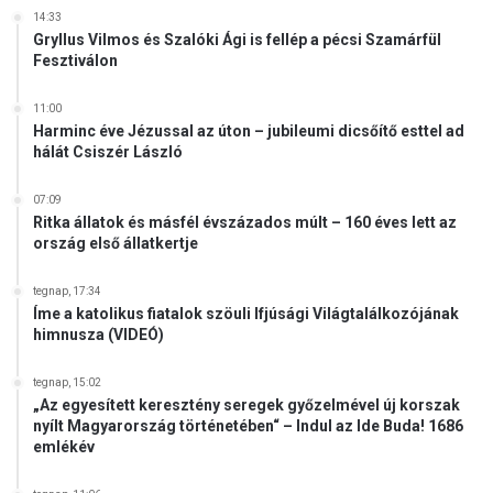
n
14:33
Gryllus Vilmos és Szalóki Ági is fellép a pécsi Szamárfül
i
Fesztiválon
ó
s
t
11:00
Harminc éve Jézussal az úton – jubileumi dicsőítő esttel ad
a
hálát Csiszér László
g
s
07:09
á
Ritka állatok és másfél évszázados múlt – 160 éves lett az
g
ország első állatkertje
f
e
tegnap, 17:34
l
Íme a katolikus fiatalok szöuli Ifjúsági Világtalálkozójának
é
himnusza (VIDEÓ)
tegnap, 15:02
„Az egyesített keresztény seregek győzelmével új korszak
nyílt Magyarország történetében“ – Indul az Ide Buda! 1686
emlékév