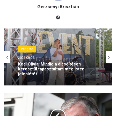
Gerzsenyi Krisztián
Fac
eb
oo
k
Pengető
2026.08.06.
Kedl Olívia: Mindig a dicsőítésen
keresztül tapasztaltam meg Isten
jelenlétét
A
z
E
u