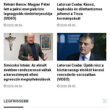
r
n
Rétvári Bence: Magyar Péter
Latorcai Csaba: Káosz,
a
t
lett a paksi energiakrízis
kapkodás és dilettantizmus
j
legnagyobb rémhírterjesztője
jellemzi a Tisza
e
n
(VIDEÓ)
kormányzását
l
a
m
2026.08.06.
2026.08.06.
e
i
l
j
ő
o
r
g
e
á
h
t
a
l
Simicskó István: Az elmúlt
Latorcai Csaba: Újabb rész a
a
években rendszeressé váltak
köztársasági elnököt kereső
d
a keresztények elleni
roncsderbi-sorozatban
á
agresszív megnyilvánulások
(VIDEÓ)
s
2026.08.06.
2026.08.05.
á
t
a
LEGFRISSEBB
z
u