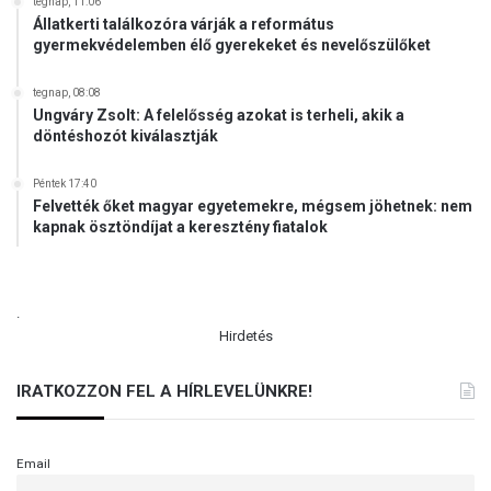
tegnap, 11:06
Állatkerti találkozóra várják a református
gyermekvédelemben élő gyerekeket és nevelőszülőket
tegnap, 08:08
Ungváry Zsolt: A felelősség azokat is terheli, akik a
döntéshozót kiválasztják
Péntek 17:40
Felvették őket magyar egyetemekre, mégsem jöhetnek: nem
kapnak ösztöndíjat a keresztény fiatalok
.
Hirdetés
IRATKOZZON FEL A HÍRLEVELÜNKRE!
Email