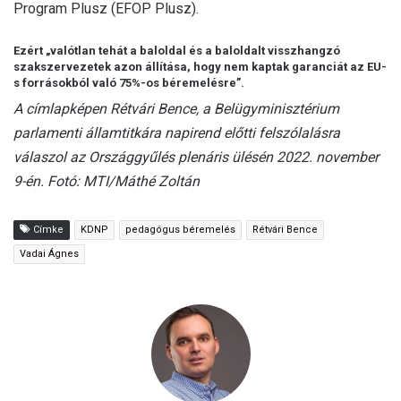
Program Plusz (EFOP Plusz).
Ezért „valótlan tehát a baloldal és a baloldalt visszhangzó
szakszervezetek azon állítása, hogy nem kaptak garanciát az EU-
s forrásokból való 75%-os béremelésre”.
A címlapképen Rétvári Bence, a Belügyminisztérium
parlamenti államtitkára napirend előtti felszólalásra
válaszol az Országgyűlés plenáris ülésén 2022. november
9-én. Fotó: MTI/Máthé Zoltán
Címke
KDNP
pedagógus béremelés
Rétvári Bence
Vadai Ágnes