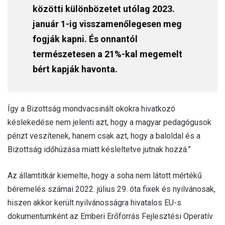
közötti különbözetet utólag 2023.
január 1-ig visszamenőlegesen meg
fogják kapni. És onnantól
természetesen a 21%-kal megemelt
bért kapják havonta.
Így a Bizottság mondvacsinált okokra hivatkozó
késlekedése nem jelenti azt, hogy a magyar pedagógusok
pénzt veszítenek, hanem csak azt, hogy a baloldal és a
Bizottság időhúzása miatt késleltetve jutnak hozzá.”
Az államtitkár kiemelte, hogy a soha nem látott mértékű
béremelés számai 2022. július 29. óta fixek és nyilvánosak,
hiszen akkor került nyilvánosságra hivatalos EU-s
dokumentumként az Emberi Erőforrás Fejlesztési Operatív