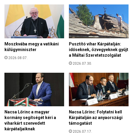
ü
g
n
y
n
ű
e
l
p
e
e
h
l
e
Moszkvába megy a vatikáni
Pusztító vihar Kárpátalján:
i
t
külügyminiszter
időseknek, özvegyeknek gyűjt
d
a
a Máltai Szeretetszolgálat
é
2026.08.07.
z
n
2026.07.30.
i
a
n
B
f
u
l
d
á
a
c
p
i
e
ó
Nacsa Lőrinc a magyar
Nacsa Lőrinc: Folytatni kell
s
,
kormány segítségét kéri a
Kárpátalján az anyaországi
t
a
viharkárt szenvedett
támogatást
-
g
kárpátaljaiknak
B
2026.07.17.