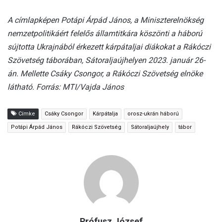
A címlapképen Potápi Árpád János, a Miniszterelnökség
nemzetpolitikáért felelős államtitkára köszönti a háború
sújtotta Ukrajnából érkezett kárpátaljai diákokat a Rákóczi
Szövetség táborában, Sátoraljaújhelyen 2023. január 26-
án. Mellette Csáky Csongor, a Rákóczi Szövetség elnöke
látható. Forrás: MTI/Vajda János
Címke
Csáky Csongor
Kárpátalja
orosz-ukrán háború
Potápi Árpád János
Rákóczi Szövetség
Sátoraljaújhely
tábor
Prófusz József