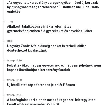
z
„Az egyesített keresztény seregek győzelmével új korszak
r
o
nyílt Magyarország történetében“ – Indul az Ide Buda! 1686
ö
emlékév
n
g
y
h
F
11:06
e
ő
Állatkerti találkozóra várják a református
t
gyermekvédelemben élő gyerekeket és nevelőszülőket
p
l
é
08:08
Ungváry Zsolt: A felelősség azokat is terheli, akik a
b
döntéshozót kiválasztják
á
n
i
tegnap, 17:40
Felvették őket magyar egyetemekre, mégsem jöhetnek: nem
a
kapnak ösztöndíjat a keresztény fiatalok
tegnap, 16:00
Új lendületet kap a ferences jelenlét Pécsett
tegnap, 14:28
A honfoglaláskori elithez tartozó régészeti leletegyüttes
került elő Pest megyében (VIDEÓ)