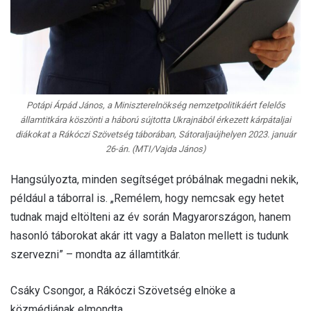
Potápi Árpád János, a Miniszterelnökség nemzetpolitikáért felelős
államtitkára köszönti a háború sújtotta Ukrajnából érkezett kárpátaljai
diákokat a Rákóczi Szövetség táborában, Sátoraljaújhelyen 2023. január
26-án. (MTI/Vajda János)
Hangsúlyozta, minden segítséget próbálnak megadni nekik,
például a táborral is. „Remélem, hogy nemcsak egy hetet
tudnak majd eltölteni az év során Magyarországon, hanem
hasonló táborokat akár itt vagy a Balaton mellett is tudunk
szervezni” – mondta az államtitkár.
Csáky Csongor, a Rákóczi Szövetség elnöke a
közmédiának elmondta,