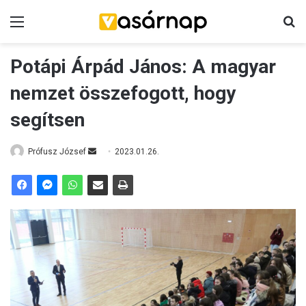
Menü
K
Potápi Árpád János: A magyar
nemzet összefogott, hogy
segítsen
Prófusz József
S
2023.01.26.
e
n
d
a
n
e
m
a
i