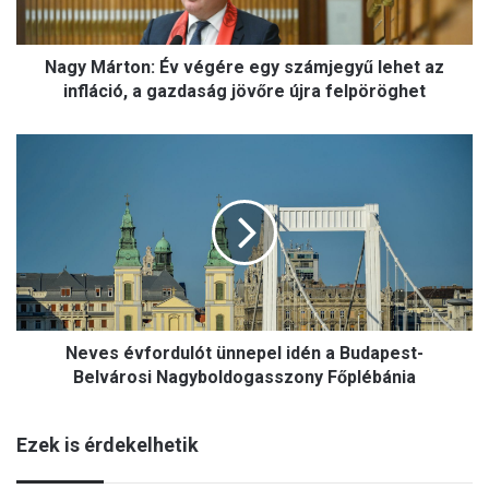
t
o
Nagy Márton: Év végére egy számjegyű lehet az
n
:
infláció, a gazdaság jövőre újra felpöröghet
É
v
N
v
e
é
v
g
e
é
s
r
é
e
v
e
f
g
o
y
Neves évfordulót ünnepel idén a Budapest-
r
s
d
Belvárosi Nagyboldogasszony Főplébánia
z
u
á
l
m
Ezek is érdekelhetik
ó
j
t
e