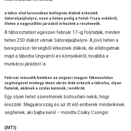
a tábor első turnusában kollégista diákok érkeztek
Sátoraljaújhelyre, ezen a héten pedig a Felső-Tisza-vidékről,
illetve a nagyszőlősi járásból érkeztek a résztvevők.
A táboroztatást egészen február 17-ig folytatják, minden
héten 250 diákot várnak Sátoraljaújhelyre. A jövő héten a
beregszászi térségből érkeznek diákok, de ellátogatnak
majd a táborba Ungvárról és környékéről, továbbá a
munkácsi járásból is.
Február második hetében az ungvári magyar főkonzulátus
segítségével mintegy ötven ukrán diák érkezik a táborba, olyan
fiatalok, akiknek a szülei katonák, rendőrök.
Egy olyan hetet szeretnének biztosítani nekik, hogy
érezzék: Magyarország és az itt élő emberek mindenkinek
segítenek, aki bajba kerül – mondta Csáky Csongor.
(MTI)