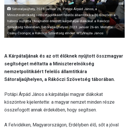
l
Sátoraljaújhely, 2023. január 26. Potápi Árpád János, a
Miniszterelnökség nemzetpolitikáért felelõs államtitkára (b) köszönti a
háború sújtotta Ukrajnából érkezett kárpátaljai diákokat a Rákóczi
Szövetség táborában, Sátoraljaújhelyen 2023. január 26-án. Mellette
Csáky Csongor, a Rákóczi Szövetség elnöke. MTI/Vajda János
A Kárpátaljának és az ott élőknek nyújtott összmagyar
segítséget méltatta a Miniszterelnökség
nemzetpolitikáért felelős államtitkára
Sátoraljaújhelyen, a Rákóczi Szövetség táborában.
Potápi Árpád János a kárpátaljai magyar diákokat
köszöntve kijelentette: a magyar nemzet minden része
összefogott annak érdekében, hogy segítsen.
A Felvidéken, Magyarországon, Erdélyben élő, sőt a jóval