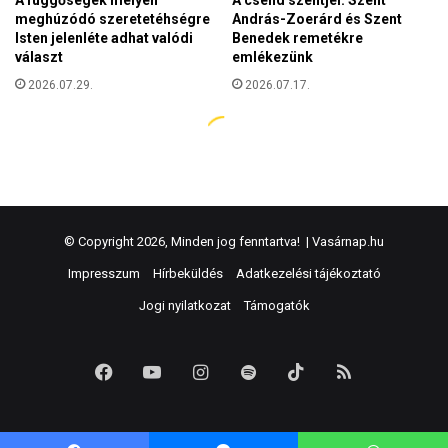
© Copyright 2026, Minden jog fenntartva! |
Vasárnap.hu
Impresszum
Hírbeküldés
Adatkezelési tájékoztató
Jogi nyilatkozat
Támogatók
Facebook
YouTube
Instagram
Spotify
TikTok
RSS