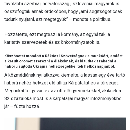
távolabbi szerbiai, horvátországi, szlovéniai magyarok is
összefogtak annak érdekében, hogy „ami segítséget csak
tudunk nyújtani, azt megtegyük” – mondta a politikus.
Hozzátette, ezt megteszi a kormány, az egyházak, a
karitatív szervezetek és az önkormányzatok is.
Köszönetet mondott a Rákóczi Szövetségnek a munkáért, amiért
sikerült örömet szerezni a diákoknak, és ki tudtak szakadni a
háború sújtotta Ukrajna nehézségekkel teli hétköznapjaiból.
A közmédiának nyilatkozva kiemelte, a lassan egy éve tartó
háború nehéz helyzet elé állítja Kárpátalját és a térséget.
Még inkább így van ez az ott élő gyermekekkel, akiknek a
82 százaléka most is a kárpátaljai magyar intézményekbe
jár – fűzte hozzá.