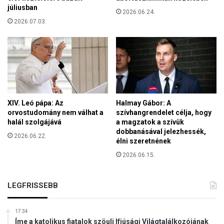
í
júliusban
e
2026.06.24.
t
r
2026.07.03.
a
á
n
r
i
-
a
e
f
m
e
e
j
l
n
k
XIV. Leó pápa: Az
Halmay Gábor: A
e
orvostudomány nem válhat a
szívhangrendelet célja, hogy
e
h
halál szolgájává
a magzatok a szívük
d
é
dobbanásával jelezhessék,
é
2026.06.22.
z
élni szeretnének
s
e
m
2026.06.15.
g
i
é
a
s
LEGFRISSEBB
t
z
t
s
17:34
é
Íme a katolikus fiatalok szöuli Ifjúsági Világtalálkozójának
g