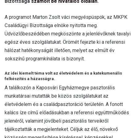
Bizottsága
számolt be hivatalos oldalán
.
A programot Marton Zsolt váci megyéspüspök, az MKPK
Családügyi Bizottsága elnöke nyitotta meg.
Üdvözlőbeszédében megköszönte a jelenlévőknek tavalyi
egész éves szolgálatukat. Örömét fejezte ki a referensi
hálózat hatékonyságát illetően, melyet az elmúlt év
sokszínű programkínálata is bizonyít.
Az idei kiemelt téma volt az életvédelem és a katekumenális
felkészítés a házasságra.
A találkozón a Kaposvári Egyházmegye pasztorális
munkatársai mutatták be közös szolgálatukat az
életvédelem és a családpasztoráció területén. A fonott
kalács íze című előadásukban a referensi együttműködés
jelenéről, valamint jövőbeli pasztorális terveikről
tájékoztatták a megjelenteket. Céljuk az élő, növekvő
közösség megerősítése kíséréssel, képzésekkel,