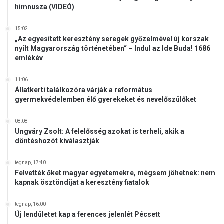
himnusza (VIDEÓ)
ü
g
15:02
y
„Az egyesített keresztény seregek győzelmével új korszak
e
nyílt Magyarország történetében“ – Indul az Ide Buda! 1686
t
emlékév
11:06
Állatkerti találkozóra várják a református
gyermekvédelemben élő gyerekeket és nevelőszülőket
08:08
Ungváry Zsolt: A felelősség azokat is terheli, akik a
döntéshozót kiválasztják
tegnap, 17:40
Felvették őket magyar egyetemekre, mégsem jöhetnek: nem
kapnak ösztöndíjat a keresztény fiatalok
tegnap, 16:00
Új lendületet kap a ferences jelenlét Pécsett