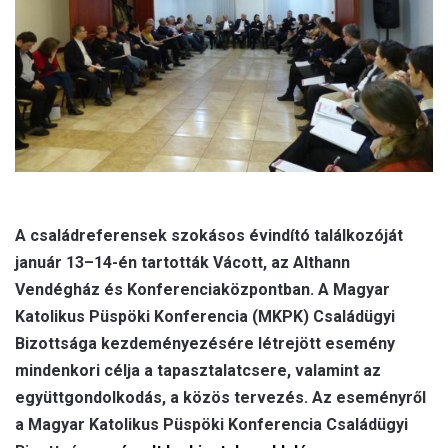
l
A családreferensek szokásos évindító találkozóját
január 13–14-én tartották Vácott, az Althann
Vendégház és Konferenciaközpontban. A Magyar
Katolikus Püspöki Konferencia (MKPK) Családügyi
Bizottsága kezdeményezésére létrejött esemény
mindenkori célja a tapasztalatcsere, valamint az
együttgondolkodás, a közös tervezés. Az eseményről
a Magyar Katolikus Püspöki Konferencia Családügyi