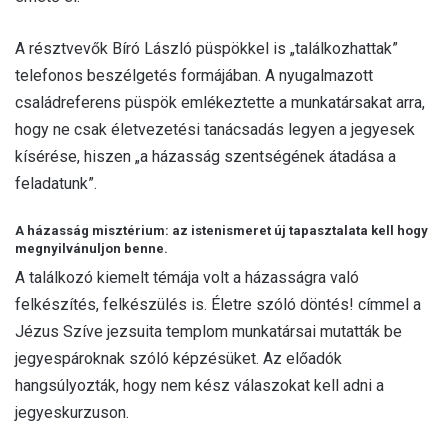
A résztvevők Bíró László püspökkel is „találkozhattak”
telefonos beszélgetés formájában. A nyugalmazott
családreferens püspök emlékeztette a munkatársakat arra,
hogy ne csak életvezetési tanácsadás legyen a jegyesek
kísérése, hiszen „a házasság szentségének átadása a
feladatunk”.
A házasság misztérium: az istenismeret új tapasztalata kell hogy
megnyilvánuljon benne.
A találkozó kiemelt témája volt a házasságra való
felkészítés, felkészülés is. Életre szóló döntés! címmel a
Jézus Szíve jezsuita templom munkatársai mutatták be
jegyespároknak szóló képzésüket. Az előadók
hangsúlyozták, hogy nem kész válaszokat kell adni a
jegyeskurzuson.