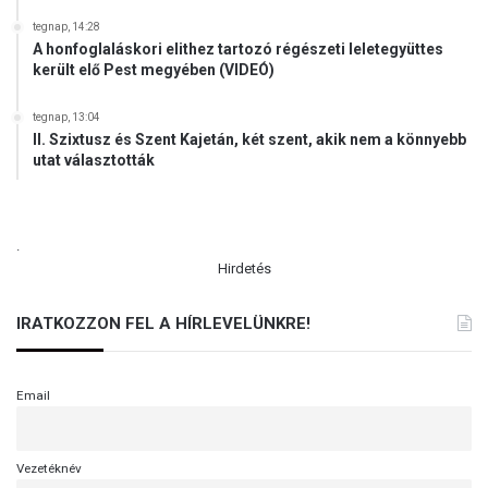
tegnap, 14:28
A honfoglaláskori elithez tartozó régészeti leletegyüttes
került elő Pest megyében (VIDEÓ)
tegnap, 13:04
II. Szixtusz és Szent Kajetán, két szent, akik nem a könnyebb
utat választották
.
Hirdetés
IRATKOZZON FEL A HÍRLEVELÜNKRE!
Email
Vezetéknév