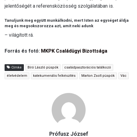
jelentőségét a referensközösség szolgálatában is.
Tanuljunk meg együtt munkálkodni, mert Isten az egységet áldja
meg és megsokszorozza azt, amit neki adunk
– világított rá.
Forrás és fotó:
MKPK Családügyi Bizottsága
Címke
Bíró László püspök
családpasztorációs találkozó
életvédelem
katekumenális felkészítés
Marton Zsolt püspök
Vác
Prófusz József