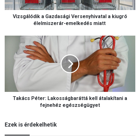
ó
d
Vizsgálódik a Gazdasági Versenyhivatal a kiugró
i
k
élelmiszerár-emelkedés miatt
a
G
T
a
a
z
k
d
á
a
c
s
s
á
P
g
é
i
t
V
Takács Péter: Lakosságbaráttá kell átalakítani a
e
e
r
fejnehéz egészségügyet
r
:
s
L
e
Ezek is érdekelhetik
a
n
k
y
o