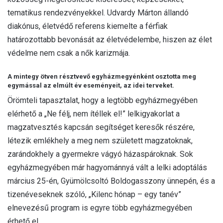
tematikus rendezvényekkel. Udvardy Márton állandó
diakónus, életvédő referens kiemelte a férfiak
határozottabb bevonását az életvédelembe, hiszen az élet
védelme nem csak a nők karizmája.
A mintegy ötven résztvevő egyházmegyénként osztotta meg
egymással az elmúlt év eseményeit, az idei terveket.
Örömteli tapasztalat, hogy a legtöbb egyházmegyében
elérhető a „Ne félj, nem ítéllek el!” lelkigyakorlat a
magzatvesztés kapcsán segítséget keresők részére,
létezik emlékhely a meg nem született magzatoknak,
zarándokhely a gyermekre vágyó házaspároknak. Sok
egyházmegyében már hagyománnyá vált a lelki adoptálás
március 25-én, Gyümölcsoltó Boldogasszony ünnepén, és a
tizenéveseknek szóló, „Kilenc hónap – egy tanév”
elnevezésű program is egyre több egyházmegyében
érhető el.