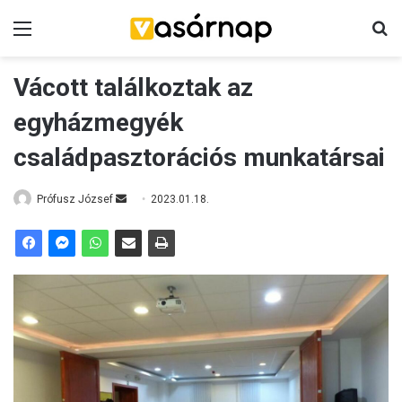
Menü
K
Vácott találkoztak az
egyházmegyék
családpasztorációs munkatársai
Prófusz József
S
2023.01.18.
e
n
d
a
n
e
m
a
i