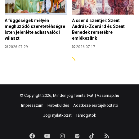
© Copyright 2026, Minden jog fenntartva! |
Vasárnap.hu
Impresszum
Hírbeküldés
Adatkezelési tájékoztató
Jogi nyilatkozat
Támogatók
Facebook
YouTube
Instagram
Spotify
TikTok
RSS