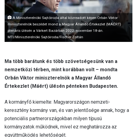
l
A Miniszterelnöki Sajtóiroda által közreadott képen Orbán Viktor
miniszterelnök beszédet mond a Magyar Állandó Értekezlet (MÁÉRT)
plenáris ülésén a Várkert Bazárban 2022. november 18-án.
MTI/Miniszterelnöki Sajtóiroda/Fischer Zoltán
Ma több barátunk és több szövetségesünk van a
nemzetközi térben, mint korábban volt – mondta
Orbán Viktor miniszterelnök a Magyar Állandó
Értekezlet (Máért) ülésén pénteken Budapesten.
A kormányfő kiemelte: Magyarországon nemzeti-
keresztény kormány van, és van jelentősége annak, hogy a
potenciális partnerországokban milyen típusú
kormányzatok működnek, mivel ez meghatározza az
együttműködés lehetőségét.