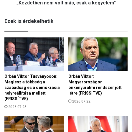
„Kezdetben nem volt más, csak a kegyelem”
n
g
n
é
e
l
Ezek is érdekelhetik
m
y
v
s
o
z
l
e
t
r
m
v
á
e
s
z
,
e
Orbán Viktor Tusványoson:
Orbán Viktor:
c
t
Meglesz a többség a
Magyarországon
s
A
szabadság és a demokrácia
önkényuralmi rendszer jött
a
d
helyreállítása mellett
létre (FRISSÍTVE)
k
o
(FRISSÍTVE)
a
2026.07.22.
m
2026.07.25.
k
á
e
n
g
y
y
p