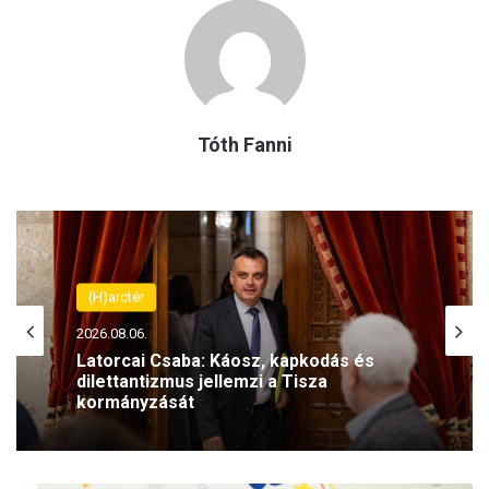
Tóth Fanni
(H)arctér
2026.08.06.
Latorcai Csaba: Káosz, kapkodás és
dilettantizmus jellemzi a Tisza
kormányzását