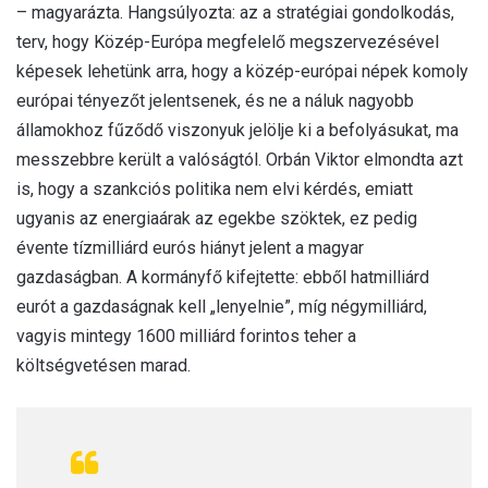
– magyarázta. Hangsúlyozta: az a stratégiai gondolkodás,
terv, hogy Közép-Európa megfelelő megszervezésével
képesek lehetünk arra, hogy a közép-európai népek komoly
európai tényezőt jelentsenek, és ne a náluk nagyobb
államokhoz fűződő viszonyuk jelölje ki a befolyásukat, ma
messzebbre került a valóságtól. Orbán Viktor elmondta azt
is, hogy a szankciós politika nem elvi kérdés, emiatt
ugyanis az energiaárak az egekbe szöktek, ez pedig
évente tízmilliárd eurós hiányt jelent a magyar
gazdaságban. A kormányfő kifejtette: ebből hatmilliárd
eurót a gazdaságnak kell „lenyelnie”, míg négymilliárd,
vagyis mintegy 1600 milliárd forintos teher a
költségvetésen marad.