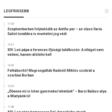
LEGFRISSEBB
17:00
Szeptemberben folytatódik az Antifa-per – az olasz Ilaria
Salist továbbra is mentelmi jog védi
15:31
XIV. Leó pápa a ferences ifjúsági találkozón: A világot nem
védeni, hanem átölelni kell
14:02
Felháborító! Megrongálták Radnóti Miklós szobrát a
szerbiai Borban
12:35
„Őbenne mi is Isten gyermekei lehetünk” – Barsi Balázs atya
a Miatyánkról
11:08