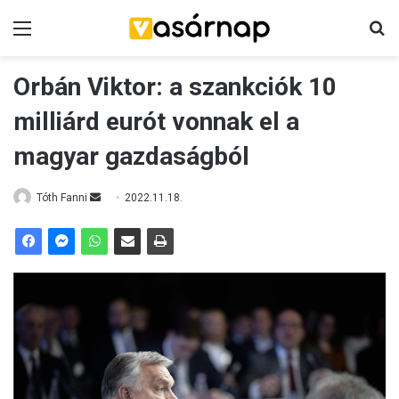
Menü
K
Orbán Viktor: a szankciók 10
milliárd eurót vonnak el a
magyar gazdaságból
Tóth Fanni
S
2022.11.18.
e
n
d
a
n
e
m
a
i