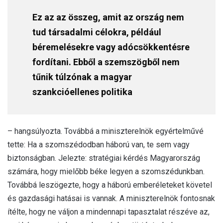
Ez az az összeg, amit az ország nem
tud társadalmi célokra, például
béremelésekre vagy adócsökkentésre
fordítani. Ebből a szemszögből nem
tűnik túlzónak a magyar
szankcióellenes politika
– hangsúlyozta. Továbbá a miniszterelnök egyértelművé
tette: Ha a szomszédodban háború van, te sem vagy
biztonságban. Jelezte: stratégiai kérdés Magyarország
számára, hogy mielőbb béke legyen a szomszédunkban.
Továbbá leszögezte, hogy a háború emberéleteket követel
és gazdasági hatásai is vannak. A miniszterelnök fontosnak
ítélte, hogy ne váljon a mindennapi tapasztalat részéve az,