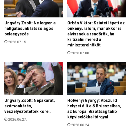
e
o
l
n
e
t
m
j
Ungváry Zsolt: Ne legyen a
Orbán Viktor: Szintet lépett az
”
a
hallgatásunk látszólagos
önkényuralom, már akkor is
beleegyezés
elvisznek a rendőrök, ha
a
kritizálni mered a
B
2026.07.15.
miniszterelnököt
a
z
2026.07.08.
i
l
i
k
á
n
á
Ungváry Zsolt: Népakarat,
Hölvényi György: Abszurd
l
számonkérés,
helyzet állt elő Brüsszelben,
veszélyeztetettek köre…
az Európai Bizottság tálib
képviselőkkel tárgyal
2026.06.27.
2026.06.24.