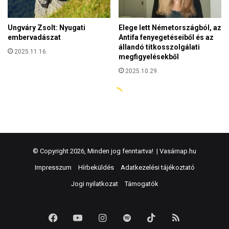
© Copyright 2026, Minden jog fenntartva! |
Vasárnap.hu
Impresszum
Hírbeküldés
Adatkezelési tájékoztató
Jogi nyilatkozat
Támogatók
Facebook
YouTube
Instagram
Spotify
TikTok
RSS