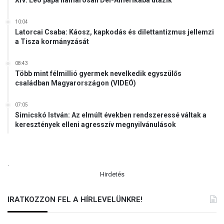
XIV. Leó pápa hamarosan Dél-Amerikába utazik
10:04
Latorcai Csaba: Káosz, kapkodás és dilettantizmus jellemzi
a Tisza kormányzását
08:43
Több mint félmillió gyermek nevelkedik egyszülős
családban Magyarországon (VIDEÓ)
07:05
Simicskó István: Az elmúlt években rendszeressé váltak a
keresztények elleni agresszív megnyilvánulások
.
Hirdetés
IRATKOZZON FEL A HÍRLEVELÜNKRE!