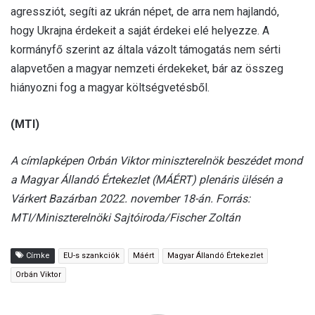
agressziót, segíti az ukrán népet, de arra nem hajlandó,
hogy Ukrajna érdekeit a saját érdekei elé helyezze. A
kormányfő szerint az általa vázolt támogatás nem sérti
alapvetően a magyar nemzeti érdekeket, bár az összeg
hiányozni fog a magyar költségvetésből.
(MTI)
A címlapképen Orbán Viktor miniszterelnök beszédet mond
a Magyar Állandó Értekezlet (MÁÉRT) plenáris ülésén a
Várkert Bazárban 2022. november 18-án. Forrás:
MTI/Miniszterelnöki Sajtóiroda/Fischer Zoltán
Címke
EU-s szankciók
Máért
Magyar Állandó Értekezlet
Orbán Viktor