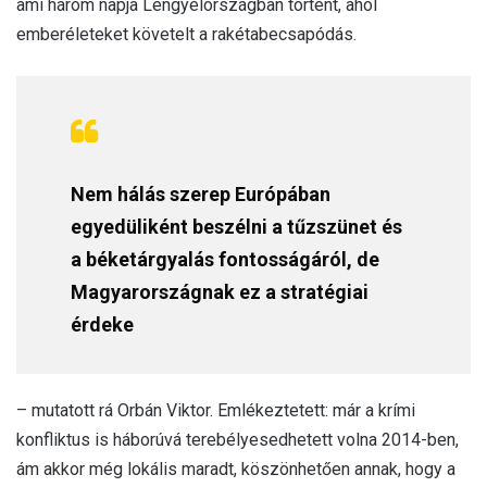
ami három napja Lengyelországban történt, ahol
emberéleteket követelt a rakétabecsapódás.
Nem hálás szerep Európában
egyedüliként beszélni a tűzszünet és
a béketárgyalás fontosságáról, de
Magyarországnak ez a stratégiai
érdeke
– mutatott rá Orbán Viktor. Emlékeztetett: már a krími
konfliktus is háborúvá terebélyesedhetett volna 2014-ben,
ám akkor még lokális maradt, köszönhetően annak, hogy a