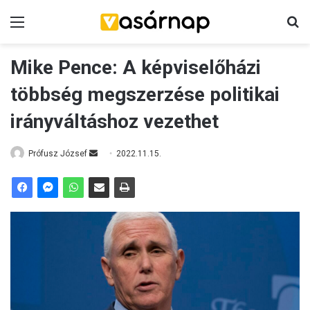
Menü
K
Mike Pence: A képviselőházi
többség megszerzése politikai
irányváltáshoz vezethet
Prófusz József
S
2022.11.15.
e
n
d
a
n
e
m
a
i