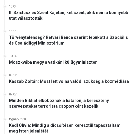
13:04
II. Szixtusz és Szent Kajetán, két szent, akik nem a könnyebb
utat választották
11:11
Törvénytelenség? Rétvári Bence szerint lebukott a Szociális
és Családügyi Minisztérium
10:14
Moszkvába megy a vatikáni külügyminiszter
09:12
Kaszab Zoltán: Most lett volna valódi szükség a közmédiára
07:07
Minden Bibliát elkoboznak a határon, a keresztény
szervezeteket terrorista csoportként kezelik!
tegnap, 19:09
Kedl Olívia: Mindig a dicsőítésen keresztül tapasztaltam
meg Isten jelenlétét