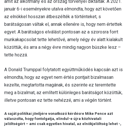
amit az alkotmány és az ország törvényei diktáltak. A 2021.
január 6-i eseményekre utalva elmondta, hogy azt követően
az elnökkel hosszan átbeszélték a történteket, s
barátságosan váltak el, annak ellenére is, hogy nem értettek
egyet. A barátságos elválást pontosan az a szorosra forrt
munkakapcsolat tette lehetővé, amely négy év alatt kialakult
közöttük, és arra a négy évre mindig nagyon büszke lesz –
tette hozzá.
A Donald Trumppal folytatott együttműködés kapcsán azt is
elmondta, hogy az egyet nem értés pontjait bizalmasan
kezelte, megtartotta magának, és szerinte ez teremtette
meg a bizalmat, az említett különleges barátságot közöttük,
illetve pontosan ez tette nehézzé, ami a végén történt.
A saját politikai jövőjére vonatkozó kérdésre Mike Pence azt
válaszolta, hogy fontolgatja, elindul-e újra közhivatali
jelöltségért – ami csak egyetlen hivatal, az elnökjelöltség lehet -,