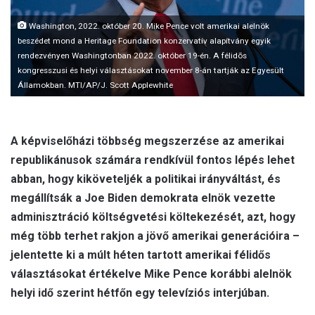
l
Washington, 2022. október 20. Mike Pence volt amerikai alelnök
beszédet mond a Heritage Foundation konzervatív alapítvány egyik
rendezvényen Washingtonban 2022. október 19-én. A félidõs
kongresszusi és helyi választásokat november 8-án tartják az Egyesült
Államokban. MTI/AP/J. Scott Applewhite
A képviselőházi többség megszerzése az amerikai
republikánusok számára rendkívül fontos lépés lehet
abban, hogy kiköveteljék a politikai irányváltást, és
megállítsák a Joe Biden demokrata elnök vezette
adminisztráció költségvetési költekezését, azt, hogy
még több terhet rakjon a jövő amerikai generációira –
jelentette ki a múlt héten tartott amerikai félidős
választásokat értékelve Mike Pence korábbi alelnök
helyi idő szerint hétfőn egy televíziós interjúban.