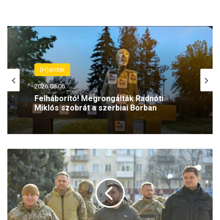
(H)arctér
2026.08.06.
Felháborító! Megrongálták Radnóti
Miklós szobrát a szerbiai Borban
A
b
é
k
e
–
a