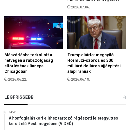
s
2026.07.06.
e
l
l
á
t
á
s
b
Mészárlásba torkollott a
Trump aláírta: megnyíló
ó
hétvégén a rabszolgaság
Hormuzi-szoros és 300
l
eltörlésének ünnepe
milliárd dolláros újjáépítési
Chicagóban
alap Iránnak
2026.06.22.
2026.06.18.
LEGFRISSEBB
14:28
A honfoglaláskori elithez tartozó régészeti leletegyüttes
került elő Pest megyében (VIDEÓ)