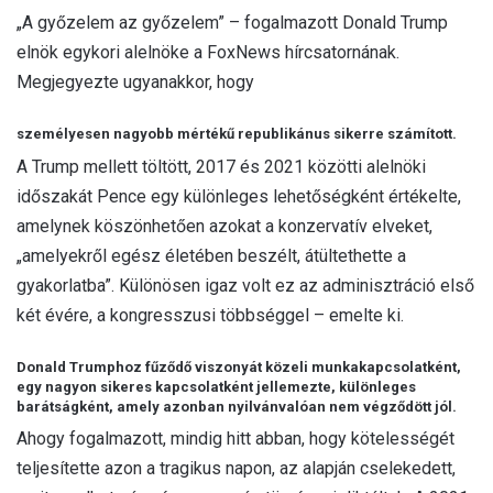
„A győzelem az győzelem” – fogalmazott Donald Trump
elnök egykori alelnöke a FoxNews hírcsatornának.
Megjegyezte ugyanakkor, hogy
személyesen nagyobb mértékű republikánus sikerre számított.
A Trump mellett töltött, 2017 és 2021 közötti alelnöki
időszakát Pence egy különleges lehetőségként értékelte,
amelynek köszönhetően azokat a konzervatív elveket,
„amelyekről egész életében beszélt, átültethette a
gyakorlatba”. Különösen igaz volt ez az adminisztráció első
két évére, a kongresszusi többséggel – emelte ki.
Donald Trumphoz fűződő viszonyát közeli munkakapcsolatként,
egy nagyon sikeres kapcsolatként jellemezte, különleges
barátságként, amely azonban nyilvánvalóan nem végződött jól.
Ahogy fogalmazott, mindig hitt abban, hogy kötelességét
teljesítette azon a tragikus napon, az alapján cselekedett,