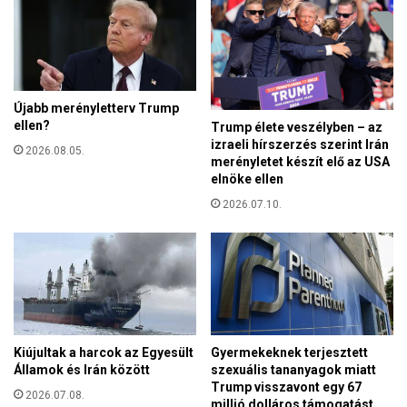
l
a
i
m
n
e
m
Újabb merényletterv Trump
v
ellen?
Trump élete veszélyben – az
o
izraeli hírszerzés szerint Irán
n
2026.08.05.
merényletet készít elő az USA
u
elnöke ellen
l
k
2026.07.10.
i
a
s
z
o
c
i
Kiújultak a harcok az Egyesült
Gyermekeknek terjesztett
á
Államok és Irán között
szexuális tananyagok miatt
l
Trump visszavont egy 67
i
2026.07.08.
millió dolláros támogatást