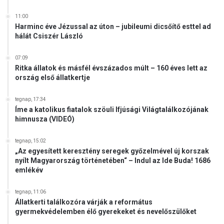
t
a
11:00
n
Harminc éve Jézussal az úton – jubileumi dicsőítő esttel ad
á
hálát Csiszér László
r
a
07:09
i
Ritka állatok és másfél évszázados múlt – 160 éves lett az
n
ország első állatkertje
a
k
tegnap, 17:34
d
Íme a katolikus fiatalok szöuli Ifjúsági Világtalálkozójának
e
himnusza (VIDEÓ)
m
o
tegnap, 15:02
n
„Az egyesített keresztény seregek győzelmével új korszak
s
nyílt Magyarország történetében“ – Indul az Ide Buda! 1686
t
emlékév
r
á
tegnap, 11:06
c
Állatkerti találkozóra várják a református
gyermekvédelemben élő gyerekeket és nevelőszülőket
i
ó