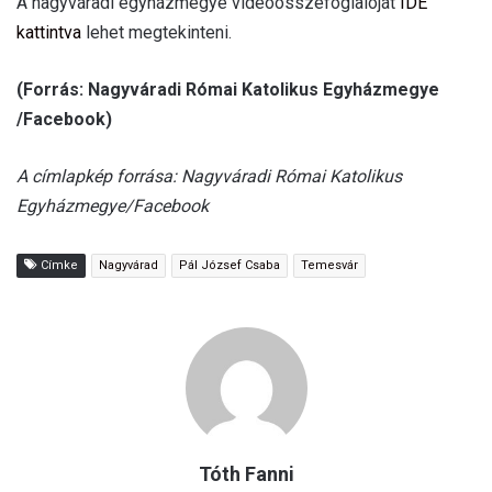
A nagyváradi egyházmegye videóösszefoglalóját
IDE
kattintva
lehet megtekinteni.
(Forrás: Nagyváradi Római Katolikus Egyházmegye
/
Facebook)
A címlapkép forrása: Nagyváradi Római Katolikus
Egyházmegye/Facebook
Címke
Nagyvárad
Pál József Csaba
Temesvár
Tóth Fanni