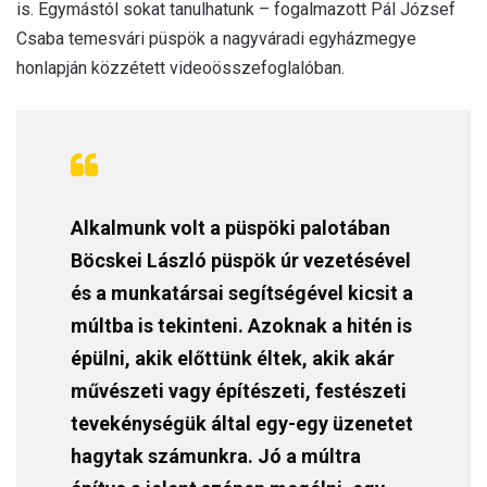
is. Egymástól sokat tanulhatunk – fogalmazott Pál József
Csaba temesvári püspök a nagyváradi egyházmegye
honlapján közzétett videoösszefoglalóban.
Alkalmunk volt a püspöki palotában
Böcskei László püspök úr vezetésével
és a munkatársai segítségével kicsit a
múltba is tekinteni. Azoknak a hitén is
épülni, akik előttünk éltek, akik akár
művészeti vagy építészeti, festészeti
tevekénységük által egy-egy üzenetet
hagytak számunkra. Jó a múltra