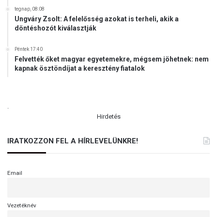
j
tegnap, 08:08
á
Ungváry Zsolt: A felelősség azokat is terheli, akik a
döntéshozót kiválasztják
n
Péntek 17:40
Felvették őket magyar egyetemekre, mégsem jöhetnek: nem
kapnak ösztöndíjat a keresztény fiatalok
.
Hirdetés
IRATKOZZON FEL A HÍRLEVELÜNKRE!
Email
Vezetéknév