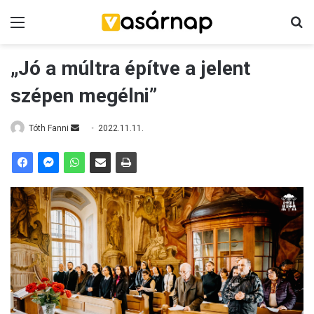
Menü
K
„Jó a múltra építve a jelent
szépen megélni”
Tóth Fanni
S
2022.11.11.
e
n
d
a
n
e
m
a
i
l