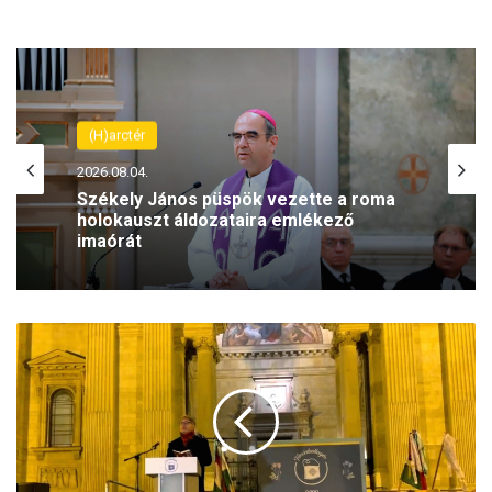
(H)arctér
2026.08.04.
Székely János püspök vezette a roma
holokauszt áldozataira emlékező
imaórát
A
G
y
u
r
c
s