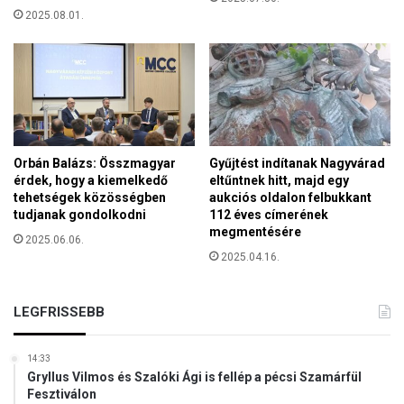
k
r
2025.08.01.
o
g
r
ö
m
t
á
t
n
a
y
z
”
e
g
Orbán Balázs: Összmagyar
Gyűjtést indítanak Nagyvárad
y
érdek, hogy a kiemelkedő
eltűntnek hitt, majd egy
tehetségek közösségben
aukciós oldalon felbukkant
h
tudjanak gondolkodni
112 éves címerének
á
megmentésére
z
2025.06.06.
i
2025.04.16.
i
s
LEGFRISSEBB
k
o
l
14:33
á
Gryllus Vilmos és Szalóki Ági is fellép a pécsi Szamárfül
k
Fesztiválon