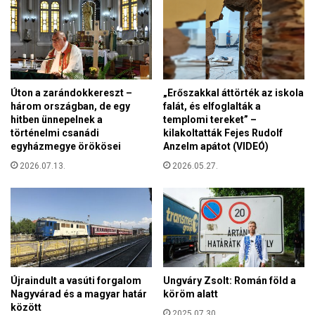
p
i
o
t
l
k
i
á
t
r
i
s
Úton a zarándokkereszt –
„Erőszakkal áttörték az iskola
k
á
három országban, de egy
falát, és elfoglalták a
u
g
hitben ünnepelnek a
templomi tereket” –
s
v
történelmi csanádi
kilakoltatták Fejes Rudolf
a
e
egyházmegye örökösei
Anzelm apátot (VIDEÓ)
i
z
2026.07.13.
2026.05.27.
t
e
a
t
z
ő
„
j
á
e
r
k
n
ö
y
n
Újraindult a vasúti forgalom
Ungváry Zsolt: Román föld a
é
y
Nagyvárad és a magyar határ
köröm alatt
k
között
ö
2025.07.30.