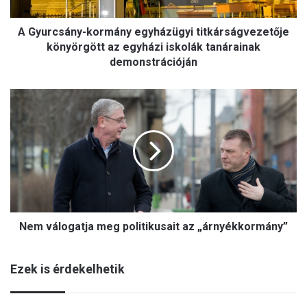
á
n
A Gyurcsány-kormány egyházügyi titkárságvezetője
y
-
könyörgött az egyházi iskolák tanárainak
k
demonstrációján
o
r
N
m
e
á
m
n
v
y
á
e
l
g
o
y
g
h
a
á
Nem válogatja meg politikusait az „árnyékkormány”
t
z
j
ü
a
g
Ezek is érdekelhetik
m
y
e
i
g
t