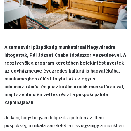
A temesvári püspökség munkatársai Nagyváradra
látogattak, Pál József Csaba főpásztor vezetésével. A
résztvevők a program keretében betekintést nyertek
az egyházmegye évezredes kulturális hagyatékába,
munkamegbeszélést folytattak az egyes
adminisztrációs és pasztorális irodák munkatársaival,
majd szentmisén vettek részt a püspöki palota
kápolnájában.
Jó látni, hogy hogyan dolgozik a jó Isten az itteni
püspökség munkatársai életében, és ugyanígy a miénkben