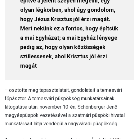
építve a jelent szépen megélni, egy
olyan légkörben, ahol úgy gondolom,
hogy Jézus Krisztus jól érzi magát.
Mert nekünk ez a fontos, hogy építsük
a mai Egyházat; a mai Egyház lényege
pedig az, hogy olyan közösségek
szülessenek, ahol Krisztus jól érzi
magát
– osztotta meg tapasztalatait, gondolatait a temesvári
főpásztor. A temesvári püspökség munkatársainak
látogatása után, november 10-én, Schönberger Jenő
megyéspüspök vezetésével a szatmári püspöki hivatal
munkatársait látja vendégül a nagyváradi püspökség.