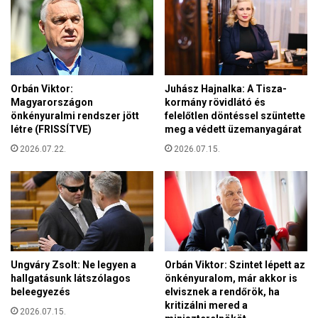
e
d
e
n
c
e
Orbán Viktor:
Juhász Hajnalka: A Tisza-
i
Magyarországon
kormány rövidlátó és
m
önkényuralmi rendszer jött
felelőtlen döntéssel szüntette
a
létre (FRISSÍTVE)
meg a védett üzemanyagárat
g
2026.07.22.
2026.07.15.
y
a
r
g
a
z
d
á
Ungváry Zsolt: Ne legyen a
Orbán Viktor: Szintet lépett az
k
hallgatásunk látszólagos
önkényuralom, már akkor is
ö
beleegyezés
elvisznek a rendőrök, ha
s
kritizálni mered a
2026.07.15.
s