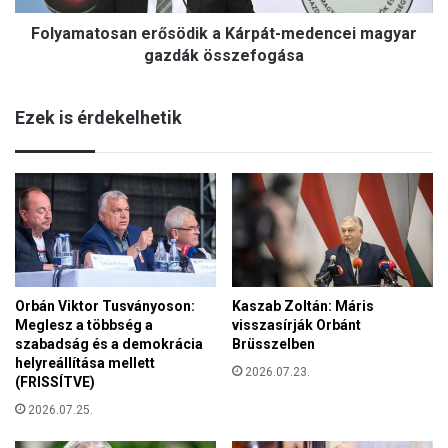
m
o
a
Folyamatosan erősödik a Kárpát-medencei magyar
s
t
a
gazdák összefogása
o
n
k
e
m
Ezek is érdekelhetik
r
e
ő
g
s
f
ö
o
d
r
i
d
k
í
a
t
K
h
Orbán Viktor Tusványoson:
Kaszab Zoltán: Máris
á
a
Meglesz a többség a
visszasírják Orbánt
r
t
szabadság és a demokrácia
Brüsszelben
p
ó
helyreállítása mellett
á
2026.07.23.
k
(FRISSÍTVE)
t
2026.07.25.
-
m