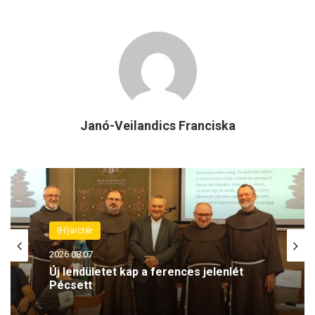
Janó-Veilandics Franciska
(H)arctér
2026.08.07.
Új lendületet kap a ferences jelenlét
Pécsett