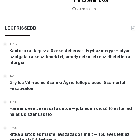
miniszterelnököt
z
2026.07.08.
e
f
o
LEGFRISSEBB
g
á
16:57
s
Kántorokat képez a Székesfehérvári Egyházmegye – olyan
a
szolgálatra készítenek fel, amely nélkül elképzelhetetlen a
liturgia
14:33
Gryllus Vilmos és Szalóki Ági is fellép a pécsi Szamárfül
Fesztiválon
11:00
Harminc éve Jézussal az úton – jubileumi dicsőítő esttel ad
hálát Csiszér László
07:09
Ritka állatok és másfél évszázados múlt – 160 éves lett az