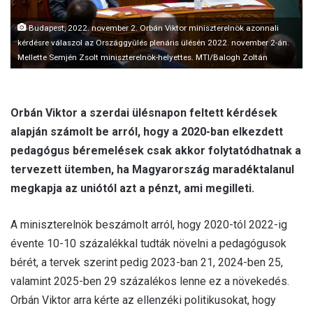
Budapest, 2022. november 2. Orbán Viktor miniszterelnök azonnali
kérdésre válaszol az Országgyûlés plenáris ülésén 2022. november 2-án.
Mellette Semjén Zsolt miniszterelnök-helyettes. MTI/Balogh Zoltán
Orbán Viktor a szerdai ülésnapon feltett kérdések
alapján számolt be arról, hogy a 2020-ban elkezdett
pedagógus béremelések csak akkor folytatódhatnak a
tervezett ütemben, ha Magyarország maradéktalanul
megkapja az uniótól azt a pénzt, ami megilleti.
A miniszterelnök beszámolt arról, hogy 2020-tól 2022-ig
évente 10-10 százalékkal tudták növelni a pedagógusok
bérét, a tervek szerint pedig 2023-ban 21, 2024-ben 25,
valamint 2025-ben 29 százalékos lenne ez a növekedés.
Orbán Viktor arra kérte az ellenzéki politikusokat, hogy