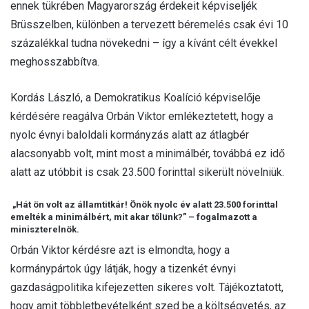
ennek tükrében Magyarország érdekeit képviseljék
Brüsszelben, különben a tervezett béremelés csak évi 10
százalékkal tudna növekedni – így a kívánt célt évekkel
meghosszabbítva.
Kordás László, a Demokratikus Koalíció képviselője
kérdésére reagálva Orbán Viktor emlékeztetett, hogy a
nyolc évnyi baloldali kormányzás alatt az átlagbér
alacsonyabb volt, mint most a minimálbér, továbbá ez idő
alatt az utóbbit is csak 23.500 forinttal sikerült növelniük.
„Hát ön volt az államtitkár! Önök nyolc év alatt 23.500 forinttal
emelték a minimálbért, mit akar tőlünk?” – fogalmazott a
miniszterelnök.
Orbán Viktor kérdésre azt is elmondta, hogy a
kormánypártok úgy látják, hogy a tizenkét évnyi
gazdaságpolitika kifejezetten sikeres volt. Tájékoztatott,
hogy amit többletbevételként szed be a költségvetés, az