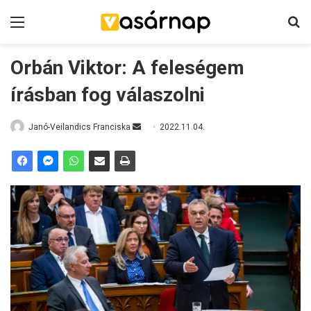
Menü
K
Orbán Viktor: A feleségem
írásban fog válaszolni
Janó-Veilandics Franciska
S
2022.11.04.
e
n
d
a
n
e
m
a
i
l