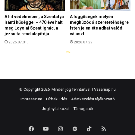
© Copyright 2026, Minden jog fenntartva! |
Vasárnap.hu
Impresszum
Hírbeküldés
Adatkezelési tájékoztató
Jogi nyilatkozat
Támogatók
Facebook
YouTube
Instagram
Spotify
TikTok
RSS