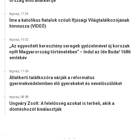
ország első állatkertje
tegnap, 17:34
Íme a katolikus fiatalok szöuli Ifjúsági Világtalálkozójának
himnusza (VIDEÓ)
tegnap, 15:02
„Az egyesített keresztény seregek győzelmével új korszak
nyílt Magyarország történetében“ – Indul az Ide Buda! 1686
emlékév
tegnap, 11:06
Állatkerti találkozóra várják a református
gyermekvédelemben élő gyerekeket és nevelőszülőket
tegnap, 08:08
Ungváry Zsolt: A felelősség azokat is terheli, akik a
döntéshozót kiválasztják
.