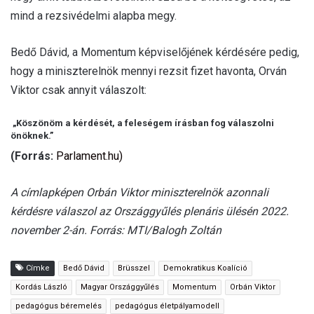
mind a rezsivédelmi alapba megy.
Bedő Dávid, a Momentum képviselőjének kérdésére pedig,
hogy a miniszterelnök mennyi rezsit fizet havonta, Orván
Viktor csak annyit válaszolt:
„Köszönöm a kérdését, a feleségem írásban fog válaszolni
önöknek.”
(Forrás:
Parlament.hu)
A címlapképen Orbán Viktor miniszterelnök azonnali
kérdésre válaszol az Országgyűlés plenáris ülésén 2022.
november 2-án. Forrás: MTI/Balogh Zoltán
Címke
Bedő Dávid
Brüsszel
Demokratikus Koalíció
Kordás László
Magyar Országgyűlés
Momentum
Orbán Viktor
pedagógus béremelés
pedagógus életpályamodell