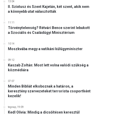
13:04
II. Szixtusz és Szent Kajetán, két szent, akik nem
a könnyebb utat választották
11:11
Törvénytelenség? Rétvári Bence szerint lebukott
a Szociális és Családügyi Minisztérium
10:14
Moszkvába megy a vatikáni külügyminiszter
09:12
Kaszab Zoltán: Most lett volna valódi szükség a
közmédiára
07:07
Minden Bibliát elkoboznak a határon, a
keresztény szervezeteket terrorista csoportként
kezelik!
tegnap, 19:09
Kedl Olívia: Mindig a dicsőítésen keresztül