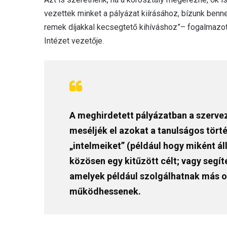
vezettek minket a pályázat kiírásához, bízunk benn
remek díjakkal kecsegtető kihíváshoz”– fogalmazo
Intézet vezetője.
A meghirdetett pályázatban a szervez
meséljék el azokat a tanulságos tört
„intelmeiket” (például hogy miként ál
közösen egy kitűzött célt; vagy segít
amelyek például szolgálhatnak más os
működhessenek.