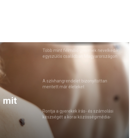
Több mint félmillió gyermek nevelkedik
egyszülős családban Magyarországon
(VIDEÓ)
A szívhangrendelet bizonyítottan
mentett már életeket
 mit
Rontja a gyerekek írás- és számolási
készségét a korai közösségimédia-
használat