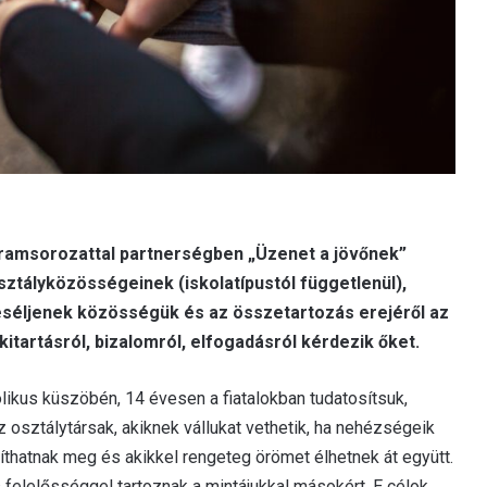
ogramsorozattal partnerségben „Üzenet a jövőnek”
sztályközösségeinek (iskolatípustól függetlenül),
eséljenek közösségük és az összetartozás erejéről az
itartásról, bizalomról, elfogadásról kérdezik őket.
likus küszöbén, 14 évesen a fiatalokban tudatosítsuk,
 osztálytársak, akiknek vállukat vethetik, ha nehézségeik
íthatnak meg és akikkel rengeteg örömet élhetnek át együtt.
 felelősséggel tartoznak a mintájukkal másokért. E célok