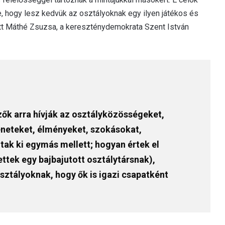
e, hogy lesz kedvük az osztályoknak egy ilyen játékos és
tt Máthé Zsuzsa, a kereszténydemokrata Szent István
ők arra hívják az osztályközösségeket,
éneteket, élményeket, szokásokat,
ltak ki egymás mellett; hogyan értek el
ettek egy bajbajutott osztálytársnak),
ztályoknak, hogy ők is igazi csapatként