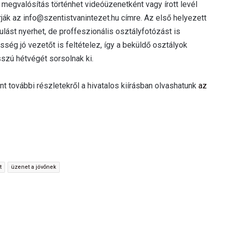
a megvalósítás történhet videóüzenetként vagy írott levél
ják az info@szentistvanintezet.hu címre. Az első helyezett
lást nyerhet, de proffeszionális osztályfotózást is
sség jó vezetőt is feltételez, így a beküldő osztályok
sszú hétvégét sorsolnak ki.
nt további részletekről a hivatalos kiírásban olvashatunk
az
t
üzenet a jövőnek