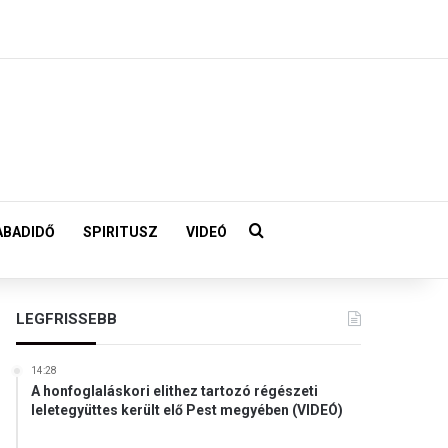
Keresés:
ABADIDŐ
SPIRITUSZ
VIDEÓ
LEGFRISSEBB
14:28
A honfoglaláskori elithez tartozó régészeti
leletegyüttes került elő Pest megyében (VIDEÓ)