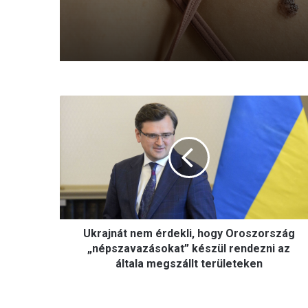
U
k
r
a
j
n
á
t
n
Ukrajnát nem érdekli, hogy Oroszország
e
m
„népszavazásokat” készül rendezni az
é
általa megszállt területeken
r
d
e