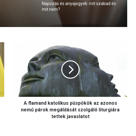
Napozás és anyajegyek: mit szabad és
mit nem?
A
f
l
a
m
a
n
d
k
A flamand katolikus püspökök az azonos
a
t
nemű párok megáldását szolgáló liturgiára
o
tettek javaslatot
l
i
k