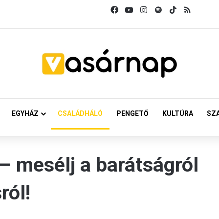
Facebook
YouTube
Instagram
Spotify
TikTok
RSS
EGYHÁZ
CSALÁDHÁLÓ
PENGETŐ
KULTÚRA
SZ
– mesélj a barátságról
ról!