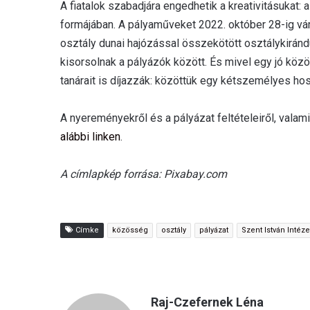
A fiatalok szabadjára engedhetik a kreativitásukat: 
formájában. A pályaműveket 2022. október 28-ig vár
osztály dunai hajózással összekötött osztálykirándu
kisorsolnak a pályázók között. És mivel egy jó közö
tanárait is díjazzák: közöttük egy kétszemélyes ho
A nyereményekről és a pályázat feltételeiről, valami
alábbi linken
.
A címlapkép forrása: Pixabay.com
Címke
közösség
osztály
pályázat
Szent István Intéze
Raj-Czefernek Léna