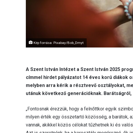
Kép forrása: Pixabay/Bob_Dmyt
A Szent István Intézet a Szent István 2025 pr
címmel hirdet pályázatot 14 éves korú diákok o
melyben arra kérik a résztvevő osztályokat, m
utánuk következő generációknak. Barátságról, k
„Fontosnak érezzük, hogy a felnőttkor egyik szimbo
milyen érték egy összetartó közösség, a barátok, az
vannak, akikkel közös célokat tűzhetnek ki és valós
Azt is szeretnénk, ha a korosztály megérezné, ők is