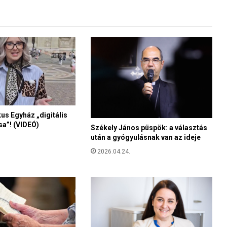
u
s
p
ü
s
p
ö
k
ö
k
a
kus Egyház „digitális
a”! (VIDEÓ)
z
Székely János püspök: a választás
a
után a gyógyulásnak van az ideje
z
2026.04.24.
o
n
o
s
n
e
m