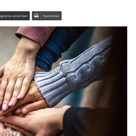
gosztás email-ben
Nyomtatás