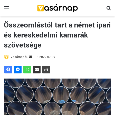
Menü
K
Összeomlástól tart a német ipari
és kereskedelmi kamarák
szövetsége
Vasárnap.hu
S
2022.07.09.
e
n
d
a
n
e
m
a
i