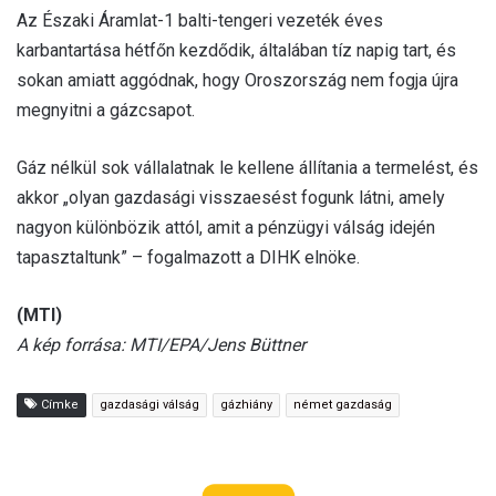
Az Északi Áramlat-1 balti-tengeri vezeték éves
karbantartása hétfőn kezdődik, általában tíz napig tart, és
sokan amiatt aggódnak, hogy Oroszország nem fogja újra
megnyitni a gázcsapot.
Gáz nélkül sok vállalatnak le kellene állítania a termelést, és
akkor „olyan gazdasági visszaesést fogunk látni, amely
nagyon különbözik attól, amit a pénzügyi válság idején
tapasztaltunk” – fogalmazott a DIHK elnöke.
(MTI)
A kép forrása: MTI/EPA/Jens Büttner
Címke
gazdasági válság
gázhiány
német gazdaság