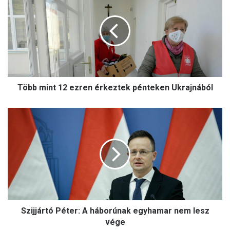
ö
készítenek fel, amely nélkül
b
elképzelhetetlen a liturgia
b
m
i
n
t
1
Több mint 12 ezren érkeztek pénteken Ukrajnából
2
e
z
S
r
z
e
i
n
j
é
j
r
á
k
r
e
t
z
ó
t
Szijjártó Péter: A háborúnak egyhamar nem lesz
P
e
é
vége
k