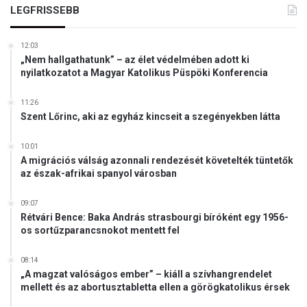
LEGFRISSEBB
12:03
„Nem hallgathatunk” – az élet védelmében adott ki
nyilatkozatot a Magyar Katolikus Püspöki Konferencia
11:26
Szent Lőrinc, aki az egyház kincseit a szegényekben látta
10:01
A migrációs válság azonnali rendezését követelték tüntetők
az észak-afrikai spanyol városban
09:07
Rétvári Bence: Baka András strasbourgi bíróként egy 1956-
os sortűzparancsnokot mentett fel
08:14
„A magzat valóságos ember” – kiáll a szívhangrendelet
mellett és az abortusztabletta ellen a görögkatolikus érsek