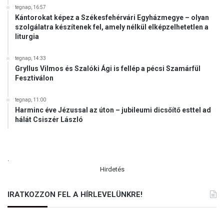
tegnap, 16:57
Kántorokat képez a Székesfehérvári Egyházmegye – olyan
szolgálatra készítenek fel, amely nélkül elképzelhetetlen a
liturgia
tegnap, 14:33
Gryllus Vilmos és Szalóki Ági is fellép a pécsi Szamárfül
Fesztiválon
tegnap, 11:00
Harminc éve Jézussal az úton – jubileumi dicsőítő esttel ad
hálát Csiszér László
.
Hirdetés
IRATKOZZON FEL A HÍRLEVELÜNKRE!