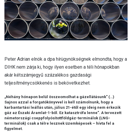
l
Peter Adrian elnök a dpa hírügynökségnek elmondta, hogy a
DIHK nem zárja ki, hogy ilyen esetben a téli hónapokban
akár kétszámjegyű százalékos gazdasági
teljesítménycsökkenés is bekövetkezhet.
„Néhány hónapon belül összeomolhat a gázellátásunk” (…)
Sajnos azzal a forgatókönyvvel is kell számolnunk, hogy a
karbantartási leállás után, július 21-étől egy ideig nem érkezik
gáz az Északi Áramlat-1-ből. Ez katasztrófa lenne”. A tervezett
németországi cseppfolyósítottföldgáz-terminálok (LNG-
terminálok) csak a télre lesznek üzemképesek – hívta fel a
figyelmet.