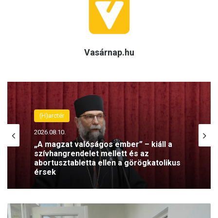
Vasárnap.hu
(H)arctér
(H)arctér
2026.08.10.
2026.08.09.
„A magzat valóságos ember” – kiáll a
szívhangrendelet mellett és az
abortusztabletta ellen a görögkatolikus
érsek
Kántorokat képez a Székesfehérvári
T
Egyházmegye – olyan szolgálatra