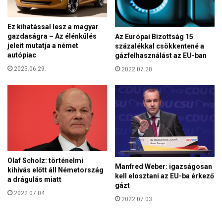
n
e
Ez kihatással lesz a magyar
m
gazdaságra – Az élénkülés
Az Európai Bizottság 15
l
jeleit mutatja a német
százalékkal csökkentené a
e
autópiac
gázfelhasználást az EU-ban
s
2025.06.29.
2022.07.20.
z
v
é
g
e
Olaf Scholz: történelmi
Manfred Weber: igazságosan
kihívás előtt áll Németország
kell elosztani az EU-ba érkező
a drágulás miatt
gázt
2022.07.04.
2022.07.03.