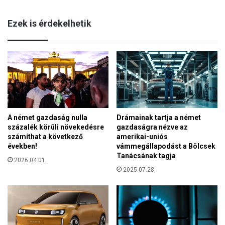
t
p
e
é
Ezek is érdekelhetik
r
n
:
t
A
e
h
k
á
e
b
n
o
U
r
k
ú
r
A német gazdaság nulla
Drámainak tartja a német
n
a
százalék körüli növekedésre
gazdaságra nézve az
a
j
számíthat a következő
amerikai-uniós
k
n
években!
vámmegállapodást a Bölcsek
e
á
Tanácsának tagja
g
2026.04.01.
b
2025.07.28.
y
ó
h
l
a
m
a
r