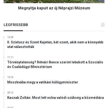
l
a
a
Megnyitja kapuit az új Néprajzi Múzeum
k
f
a
e
p
h
u
LEGFRISSEBB
é
i
r
t
v
13:04
a
á
II. Szixtusz és Szent Kajetán, két szent, akik nem a könnyebb
z
r
utat választották
ú
i
j
v
11:11
N
á
Törvénytelenség? Rétvári Bence szerint lebukott a Szociális
é
r
és Családügyi Minisztérium
p
b
r
a
10:14
a
n
Moszkvába megy a vatikáni külügyminiszter
j
t
z
a
09:12
i
r
Kaszab Zoltán: Most lett volna valódi szükség a közmédiára
M
t
ú
o