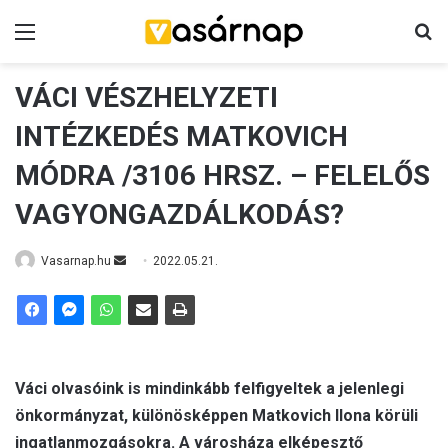
Menü
K
VÁCI VÉSZHELYZETI
INTÉZKEDÉS MATKOVICH
MÓDRA /3106 HRSZ. – FELELŐS
VAGYONGAZDÁLKODÁS?
Vasarnap.hu
S
2022.05.21.
e
n
d
a
n
Váci olvasóink is mindinkább felfigyeltek a jelenlegi
e
önkormányzat, különösképpen Matkovich Ilona körüli
m
ingatlanmozgásokra. A városháza elképesztő