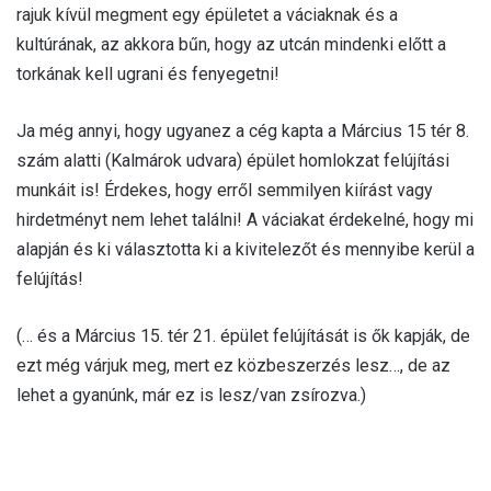
rajuk kívül megment egy épületet a váciaknak és a
kultúrának, az akkora bűn, hogy az utcán mindenki előtt a
torkának kell ugrani és fenyegetni!
Ja még annyi, hogy ugyanez a cég kapta a Március 15 tér 8.
szám alatti (Kalmárok udvara) épület homlokzat felújítási
munkáit is! Érdekes, hogy erről semmilyen kiírást vagy
hirdetményt nem lehet találni! A váciakat érdekelné, hogy mi
alapján és ki választotta ki a kivitelezőt és mennyibe kerül a
felújítás!
(… és a Március 15. tér 21. épület felújítását is ők kapják, de
ezt még várjuk meg, mert ez közbeszerzés lesz…, de az
lehet a gyanúnk, már ez is lesz/van zsírozva.)