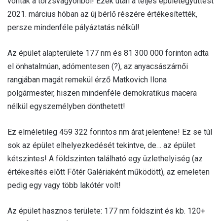
vonták a törzsvagyonból! Ezek után a teljes épületegyüttest
2021. március hóban az új bérlő részére értékesítették,
persze mindenféle pályáztatás nélkül!
Az épület alapterülete 177 nm és 81 300 000 forinton adta
el önhatalmúan, adómentesen (?), az anyacsászárnői
rangjában magát remekül érző Matkovich Ilona
polgármester, hiszen mindenféle demokratikus macera
nélkül egyszemélyben dönthetett!
Ez elméletileg 459 322 forintos nm árat jelentene! Ez se túl
sok az épület elhelyezkedését tekintve, de… az épület
kétszintes! A földszinten található egy üzlethelyiség (az
értékesítés előtt Főtér Galériaként működött), az emeleten
pedig egy vagy több lakótér volt!
Az épület hasznos területe: 177 nm földszint és kb. 120+