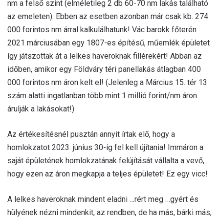
nm a felső szint (elméletileg 2 db 60-70 nm lakás található
az emeleten). Ebben az esetben azonban már csak kb. 274
000 forintos nm árral kalkulálhatunk! Vác barokk főterén
2021 márciusában egy 1807-es építésű, műemlék épületet
így játszottak át a lelkes haveroknak fillérekért! Abban az
időben, amikor egy Földváry téri panellakás átlagban 400
000 forintos nm áron kelt el! (Jelenleg a Március 15. tér 13.
szám alatti ingatlanban több mint 1 millió forint/nm áron
árulják a lakásokat!)
Az értékesítésnél pusztán annyit írtak elő, hogy a
homlokzatot 2023. június 30-ig fel kell újítania! Immáron a
saját épületének homlokzatának felújítását vállalta a vevő,
hogy ezen az áron megkapja a teljes épületet! Ez egy vicc!
A lelkes haveroknak mindent eladni …rért meg …gyért és
hülyének nézni mindenkit, az rendben, de ha más, bárki más,