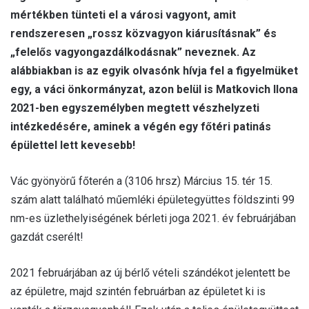
a
mértékben tünteti el a városi vagyont, amit
i
rendszeresen „rossz közvagyon kiárusításnak” és
l
„felelős vagyongazdálkodásnak” neveznek. Az
alábbiakban is az egyik olvasónk hívja fel a figyelmüket
egy, a váci önkormányzat, azon belül is Matkovich Ilona
2021-ben egyszemélyben megtett vészhelyzeti
intézkedésére, aminek a végén egy főtéri patinás
épülettel lett kevesebb!
Vác gyönyörű főterén a (3106 hrsz) Március 15. tér 15.
szám alatt található műemléki épületegyüttes földszinti 99
nm-es üzlethelyiségének bérleti joga 2021. év februárjában
gazdát cserélt!
2021 februárjában az új bérlő vételi szándékot jelentett be
az épületre, majd szintén februárban az épületet ki is