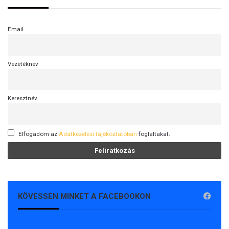
t
e
l
Email
e
t
e
Vezetéknév
n
Keresztnév
Elfogadom az
Adatkezelési tájékoztatóban
foglaltakat.
KÖVESSEN MINKET A FACEBOOKON