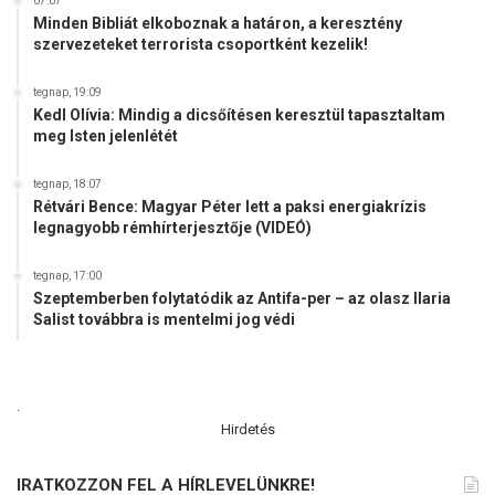
07:07
z
t
Minden Bibliát elkoboznak a határon, a keresztény
e
t
szervezeteket terrorista csoportként kezelik!
u
s
m
z
tegnap, 19:09
a
Kedl Olívia: Mindig a dicsőítésen keresztül tapasztaltam
b
meg Isten jelenlétét
a
d
tegnap, 18:07
t
Rétvári Bence: Magyar Péter lett a paksi energiakrízis
é
legnagyobb rémhírterjesztője (VIDEÓ)
r
i
tegnap, 17:00
i
Szeptemberben folytatódik az Antifa-per – az olasz Ilaria
s
Salist továbbra is mentelmi jog védi
t
e
n
.
t
Hirdetés
i
s
z
IRATKOZZON FEL A HÍRLEVELÜNKRE!