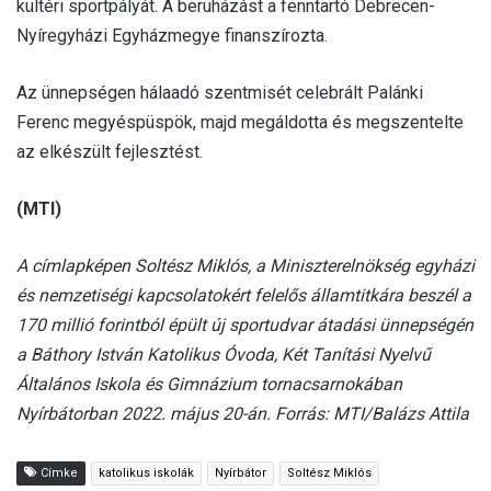
kültéri sportpályát. A beruházást a fenntartó Debrecen-
Nyíregyházi Egyházmegye finanszírozta.
Az ünnepségen hálaadó szentmisét celebrált Palánki
Ferenc megyéspüspök, majd megáldotta és megszentelte
az elkészült fejlesztést.
(MTI)
A címlapképen Soltész Miklós, a Miniszterelnökség egyházi
és nemzetiségi kapcsolatokért felelős államtitkára beszél a
170 millió forintból épült új sportudvar átadási ünnepségén
a Báthory István Katolikus Óvoda, Két Tanítási Nyelvű
Általános Iskola és Gimnázium tornacsarnokában
Nyírbátorban 2022. május 20-án. Forrás: MTI/Balázs Attila
Címke
katolikus iskolák
Nyírbátor
Soltész Miklós