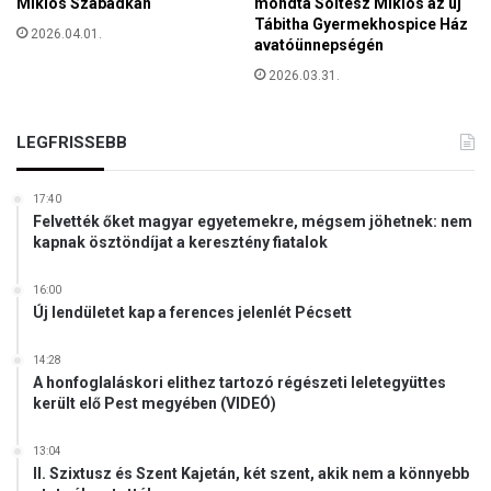
Miklós Szabadkán
mondta Soltész Miklós az új
S
Tábitha Gyermekhospice Ház
2026.04.01.
S
avatóünnepségén
A
2026.03.31.
N
A
K
LEGFRISSEBB
–
K
O
17:40
Felvették őket magyar egyetemekre, mégsem jöhetnek: nem
N
kapnak ösztöndíjat a keresztény fiatalok
F
E
16:00
R
Új lendületet kap a ferences jelenlét Pécsett
E
N
C
14:28
A honfoglaláskori elithez tartozó régészeti leletegyüttes
I
került elő Pest megyében (VIDEÓ)
A
A
13:04
K
II. Szixtusz és Szent Kajetán, két szent, akik nem a könnyebb
I