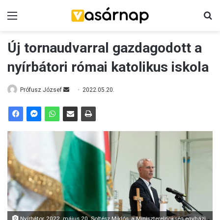
Menü
K
Új tornaudvarral gazdagodott a
nyírbátori római katolikus iskola
Prófusz József
S
2022.05.20.
e
n
d
a
n
e
m
a
i
l
Nyírbátor, 2022. május 20. Soltész Miklós, a Miniszterelnökség egyházi