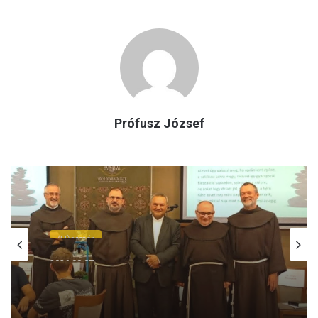
Prófusz József
(H)arctér
2026.08.07.
Új lendületet kap a ferences jelenlét
Pécsett