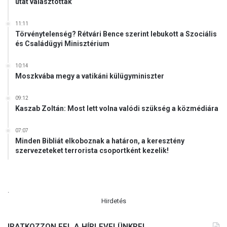
utat választották
L
Á
11:11
T
Törvénytelenség? Rétvári Bence szerint lebukott a Szociális
Ó
és Családügyi Minisztérium
B
A
10:14
N
Moszkvába megy a vatikáni külügyminiszter
09:12
Kaszab Zoltán: Most lett volna valódi szükség a közmédiára
07:07
Minden Bibliát elkoboznak a határon, a keresztény
szervezeteket terrorista csoportként kezelik!
.
Hirdetés
IRATKOZZON FEL A HÍRLEVELÜNKRE!