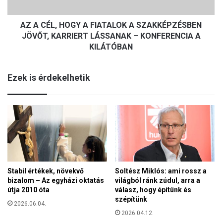
H
v
O
e
AZ A CÉL, HOGY A FIATALOK A SZAKKÉPZÉSBEN
G
s
Y
JÖVŐT, KARRIERT LÁSSANAK – KONFERENCIA A
z
A
KILÁTÓBAN
r
F
é
I
s
Ezek is érdekelhetik
A
z
T
t
A
a
L
S
O
z
K
e
A
r
S
e
Z
t
A
Stabil értékek, növekvő
Soltész Miklós: ami rossz a
e
bizalom – Az egyházi oktatás
világból ránk zúdul, arra a
K
t
útja 2010 óta
válasz, hogy építünk és
K
h
szépítünk
É
2026.06.04.
í
P
2026.04.12.
d