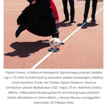
Palánki Ferenc, a Debrecen-Nyíregyházi Egyházmegye püspöke labdába
rúg a 170 millió forintból épült új sportudvar átadási ünnepségén a Báthory
István Katolikus Óvoda, Két Tanítási Nyelvű Általános Iskola és
Gimnázium udvarán Nyírbátorban 2022. május 20-án. Háttérben Soltész
Miklós, a Miniszterelnökség egyházi és nemzetiségi kapcsolatokért
felelős államtitkára és Simon Miklós, a térség fideszes országgyűlési
képviselője. MTI/Balázs Attila