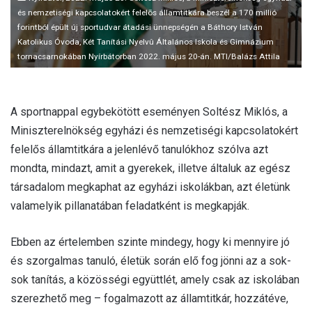
és nemzetiségi kapcsolatokért felelõs államtitkára beszél a 170 millió
forintból épült új sportudvar átadási ünnepségén a Báthory István
Katolikus Óvoda, Két Tanítási Nyelvû Általános Iskola és Gimnázium
tornacsarnokában Nyírbátorban 2022. május 20-án. MTI/Balázs Attila
A sportnappal egybekötött eseményen Soltész Miklós, a
Miniszterelnökség egyházi és nemzetiségi kapcsolatokért
felelős államtitkára a jelenlévő tanulókhoz szólva azt
mondta, mindazt, amit a gyerekek, illetve általuk az egész
társadalom megkaphat az egyházi iskolákban, azt életünk
valamelyik pillanatában feladatként is megkapják.
Ebben az értelemben szinte mindegy, hogy ki mennyire jó
és szorgalmas tanuló, életük során elő fog jönni az a sok-
sok tanítás, a közösségi együttlét, amely csak az iskolában
szerezhető meg – fogalmazott az államtitkár, hozzátéve,