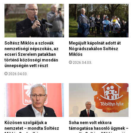
Z
n
É
e
S
v
B
ű
E
ö
N
n
J
k
Soltész Miklós a szlovák
Megújult kápolnát adott át
Ö
é
nemzetiségi népszokás, az
Nógrádszakálon Soltész
V
n
ecseri Szerelem patakban
Miklós
Ő
t
történő közösségi mosdás
T
2026.04.03.
ünnepségén vett részt
e
,
s
2026.04.03.
K
a
A
k
R
c
R
i
I
ó
E
b
R
a
T
n
Közösen szolgáljuk a
Soha nem volt ekkora
L
nemzetet – mondta Soltész
támogatása hasonló ügynek –
Á