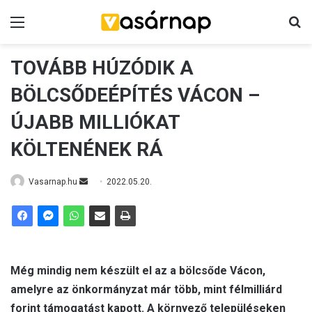
Menü
K
TOVÁBB HÚZÓDIK A
BÖLCSŐDEÉPÍTÉS VÁCON –
ÚJABB MILLIÓKAT
KÖLTENÉNEK RÁ
Vasarnap.hu
S
2022.05.20.
e
n
d
a
n
Még mindig nem készült el az a bölcsőde Vácon,
e
amelyre az önkormányzat már több, mint félmilliárd
m
forint támogatást kapott. A környező településeken