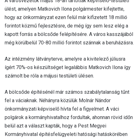
A városvezetők május 18-án tartottak képviselő-testületi
ülést, amelyen Matkovich Ilona polgármester kifejtette,
hogy az önkormányzat ezen felül már kifizetett 18 millió
forintot közmű fejlesztésre, de még így sem lesz elég a
kapott forrás a bölcsőde felépítésére. A város kasszájából
még körülbelül 70-80 millió forintot szánnak a beruházásra.
Az intézmény látványterve, amelyre a kivitelező júliusra
ígért 70%-os készültséget legalábbis Matkovich Ilona így
számolt be róla a májusi testületi ülésen.
A bölcsőde építésénél már számos szabálytalanság tűnt
fel a váciaknak. Néhányra közülük Molnár Nándor
önkormányzati képviselő hívta fel a figyelmet. A váci
polgárok a kormányhivatalhoz fordultak, ahonnan rövid időn
belül azt a választ kapták, hogy a Pest Megyei
Kormányhivatal építésfelügyeleti hatósági hatáskörében