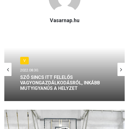
Vasarnap.hu
V
2022.08.30.
SZÓ SINCS ITT FELELŐS
VAGYONGAZDÁLKODÁSRÓL, INKÁBB
MUTYIGYANÚS A HELYZET
F
r
a