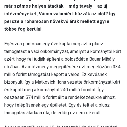
a
már számos helyen átadták – még tavaly – az új
i
intézményeket, Vácon valamiért húzzák az időt? Így
l
persze a rohamosan növekvő árak mellett egyre
többe fog kerülni.
Egészen pontosan egy éve kapta meg azt a plusz
támogatást a váci önkormányzat, amelyet a kormánytól kért
azért, hogy fel tudják építeni a bölcsődét a Bauer Mihály
utcában. Az intézmény megépítésére ezt megelőzően 334
millió forint támogatást kapott a város. Ez kevésnek
bizonyult, így a Matkovich Ilona vezette önkormányzat kért
és kapott még a kormánytól 240 millió forintot. Így
összesen 574 millió forint állt a rendelkezésükre ahhoz,
hogy felépítsenek egy épületet. Egy év telt el a plusz
támogatás átadása óta, de eddig ez nem sikerült.