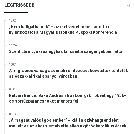
r
LEGFRISSEBB
a
b
t
á
l
12:03
n
a
„Nem hallgathatunk” – az élet védelmében adott ki
v
n
nyilatkozatot a Magyar Katolikus Püspöki Konferencia
é
n
d
a
11:26
ő
k
Szent Lőrinc, aki az egyház kincseit a szegényekben látta
h
k
á
u
10:01
l
s
A migrációs válság azonnali rendezését követelték tüntetők
ó
s
az észak-afrikai spanyol városban
n
?
é
09:07
l
Rétvári Bence: Baka András strasbourgi bíróként egy 1956-
k
os sortűzparancsnokot mentett fel
ü
l
08:14
i
„A magzat valóságos ember” – kiáll a szívhangrendelet
k
mellett és az abortusztabletta ellen a görögkatolikus érsek
o