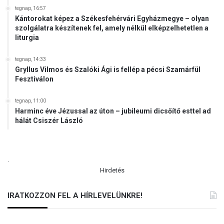
r
tegnap, 16:57
m
Kántorokat képez a Székesfehérvári Egyházmegye – olyan
á
szolgálatra készítenek fel, amely nélkül elképzelhetetlen a
n
liturgia
y
z
tegnap, 14:33
á
Gryllus Vilmos és Szalóki Ági is fellép a pécsi Szamárfül
s
Fesztiválon
b
a
tegnap, 11:00
k
Harminc éve Jézussal az úton – jubileumi dicsőítő esttel ad
e
hálát Csiszér László
z
d
.
Hirdetés
IRATKOZZON FEL A HÍRLEVELÜNKRE!