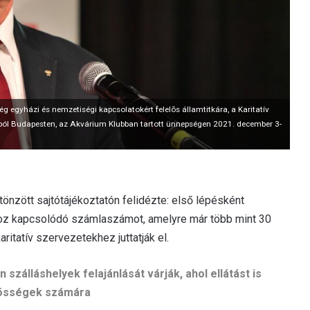
g egyházi és nemzetiségi kapcsolatokért felelõs államtitkára, a Karitatív
ól Budapesten, az Akvárium Klubban tartott ünnepségen 2021. december 3-
tönzött sajtótájékoztatón felidézte: első lépésként
hhoz kapcsolódó számlaszámot, amelyre már több mint 30
aritatív szervezetekhez juttatják el.
zálláshelyek felajánlását várják, ahol ellátást is
özösségek számára