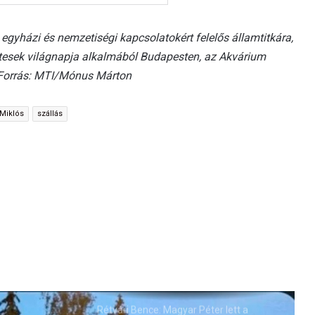
egyházi és nemzetiségi kapcsolatokért felelős államtitkára,
tesek világnapja alkalmából Budapesten, az Akvárium
 Forrás: MTI/Mónus Márton
 Miklós
szállás
Rétvári Bence: Magyar Péter lett a