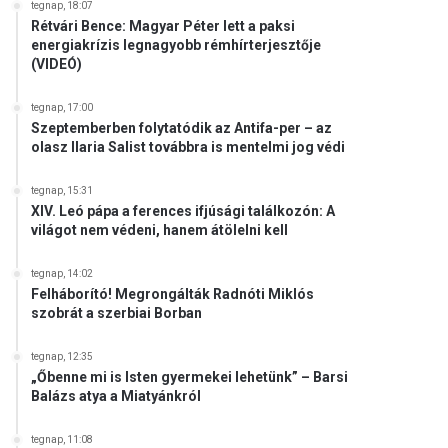
tegnap, 18:07
Rétvári Bence: Magyar Péter lett a paksi
energiakrízis legnagyobb rémhírterjesztője
(VIDEÓ)
tegnap, 17:00
Szeptemberben folytatódik az Antifa-per – az
olasz Ilaria Salist továbbra is mentelmi jog védi
tegnap, 15:31
XIV. Leó pápa a ferences ifjúsági találkozón: A
világot nem védeni, hanem átölelni kell
tegnap, 14:02
Felháborító! Megrongálták Radnóti Miklós
szobrát a szerbiai Borban
tegnap, 12:35
„Őbenne mi is Isten gyermekei lehetünk” – Barsi
Balázs atya a Miatyánkról
tegnap, 11:08