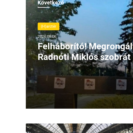
Következő
(H)arctér
2026.08.06.
Felháborító! Megrongál
Radnóti Miklós szobrát
szerbiai Borban
V
é