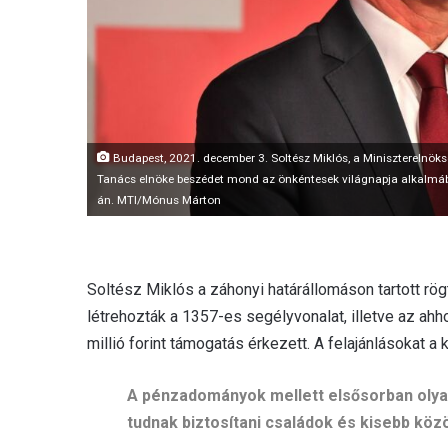
Budapest, 2021. december 3. Soltész Miklós, a Miniszterelnöksé
Tanács elnöke beszédet mond az önkéntesek világnapja alkalmáb
án. MTI/Mónus Márton
Soltész Miklós a záhonyi határállomáson tartott rög
létrehozták a 1357-es segélyvonalat, illetve az a
millió forint támogatás érkezett. A felajánlásokat a k
A pénzadományok mellett elsősorban olyan s
tudnak biztosítani családok és kisebb k