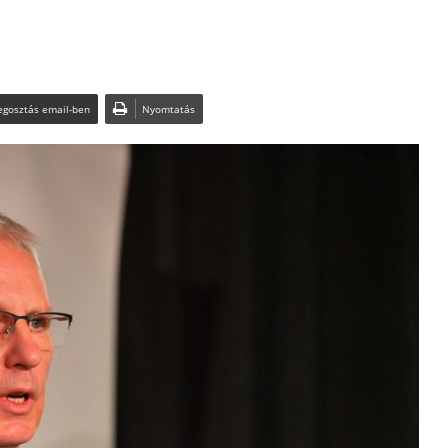
gosztás email-ben
Nyomtatás