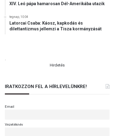
XIV. Leó pápa hamarosan Dél-Amerikába utazik
tegnap, 10:04
Latorcai Csaba: Káosz, kapkodás és
dilettantizmus jellemzi a Tisza kormányzását
.
Hirdetés
IRATKOZZON FEL A HÍRLEVELÜNKRE!
Email
Vezetéknév