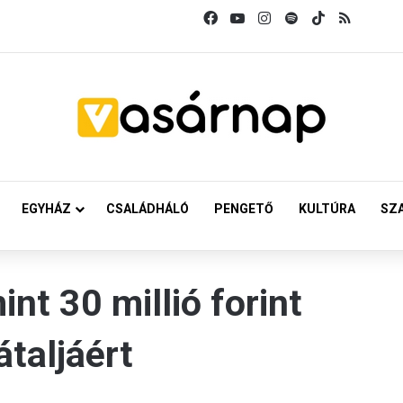
Facebook
YouTube
Instagram
Spotify
TikTok
RSS
EGYHÁZ
CSALÁDHÁLÓ
PENGETŐ
KULTÚRA
SZ
nt 30 millió forint
átaljáért