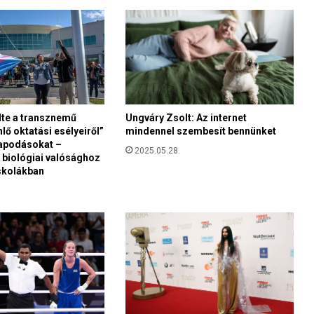
l
l
u
t
a
s
í
t
lte a transznemű
Ungváry Zsolt: Az internet
a
lő oktatási esélyeiről”
mindennel szembesít bennünket
n
apodásokat –
i
2025.05.28.
 biológiai valósághoz
a
skolákban
n
e
m
z
e
t
e
k
e
l