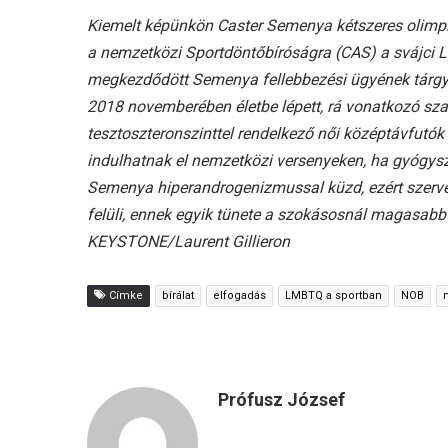
Kiemelt képünkön Caster Semenya kétszeres olimpia
a nemzetközi Sportdöntőbíróságra (CAS) a svájci 
megkezdődött Semenya fellebbezési ügyének tárgya
2018 novemberében életbe lépett, rá vonatkozó sza
tesztoszteronszinttel rendelkező női középtávfutók
indulhatnak el nemzetközi versenyeken, ha gyógysz
Semenya hiperandrogenizmussal küzd, ezért szerve
felüli, ennek egyik tünete a szokásosnál magasabb 
KEYSTONE/Laurent Gillieron
Címke
bírálat
elfogadás
LMBTQ a sportban
NOB
Prófusz József