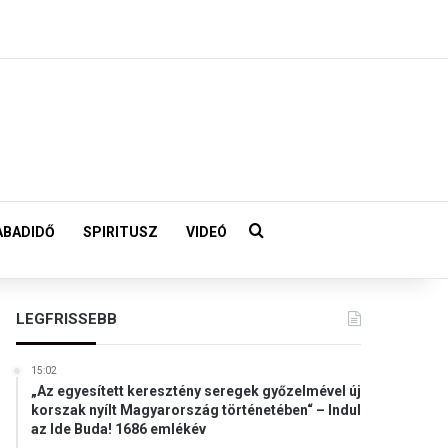
Keresés:
ABADIDŐ
SPIRITUSZ
VIDEÓ
LEGFRISSEBB
15:02
„Az egyesített keresztény seregek győzelmével új
korszak nyílt Magyarország történetében“ – Indul
az Ide Buda! 1686 emlékév