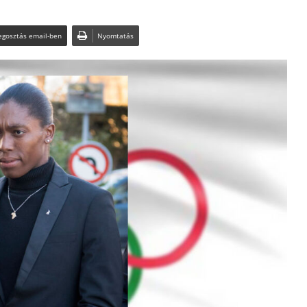
gosztás email-ben
Nyomtatás