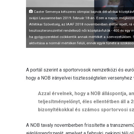
Caster Semenya kétszeres olimpiai bajnok dél-afrikai középtá
svájci Lausanne-ban 2019. február 18-án. Ezen a napon megkez
Atlétikai Szövetség, az IAAF 2018 novemberében életbe lépett, r
tesztoszteronszinttel rendelkező női középtávfutók - 400 és egy 
ha gyógyszerekkel csökkentik annak mértékét a szervezetükben.
aktivitása a normál mértéken felüli, ennek egyik tünete a szok
A portál szerint a sportorvosok nemzetközi és eur
hogy a NOB irányelvei tisztességtelen versenyhez 
Azzal érvelnek, hogy a NOB álláspontja, a
teljesítményelőnyt, éles ellentétben áll
bizonyítékokkal és számos sportorvosi sz
A NOB tavaly novemberben frissítette a transznemű
ajánlásrendszerét, amelyet a februári, pekingi téli o