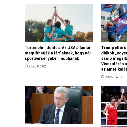
m
a
g
y
a
r
v
á
Történelmi döntés: Az USA államai
Trump eltörö
l
megtilthatják a férfiaknak, hogy női
diákok „egyen
a
sportversenyeken induljanak
szóló megáll
s
Visszatérés a
z
2026.07.02.
az amerikai i
t
2026.04.07.
á
s
i
e
l
j
á
r
á