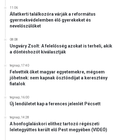
11:06
Állatkerti találkozóra várják a református
gyermekvédelemben élő gyerekeket és
nevelőszülőket
08:08
Ungváry Zsolt: A felelősség azokat is terheli, akik
a döntéshozót kiválasztják
tegnap, 17:40
Felvették őket magyar egyetemekre, mégsem
jöhetnek: nem kapnak ösztöndíjat a keresztény
fiatalok
tegnap, 16:00
Új lendületet kap a ferences jelenlét Pécsett
tegnap, 14:28
A honfoglaláskori elithez tartozó régészeti
leletegyüttes került elő Pest megyében (VIDEÓ)