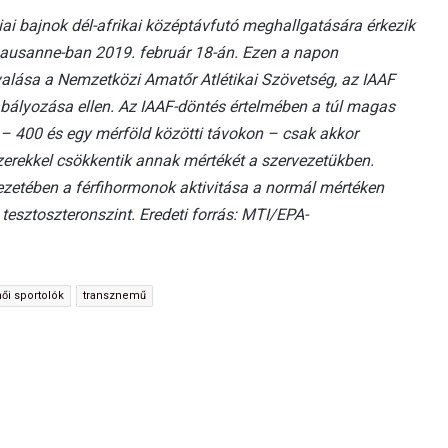
i bajnok dél-afrikai középtávfutó meghallgatására érkezik
Lausanne-ban 2019. február 18-án. Ezen a napon
lása a Nemzetközi Amatőr Atlétikai Szövetség, az IAAF
bályozása ellen. Az IAAF-döntés értelmében a túl magas
 – 400 és egy mérföld közötti távokon – csak akkor
erekkel csökkentik annak mértékét a szervezetükben.
zetében a férfihormonok aktivitása a normál mértéken
tesztoszteronszint. Eredeti forrás: MTI/EPA-
női sportolók
transznemű