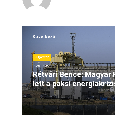
Következő
(H)arctér
2026.08.06.
Rétvári Bence: Magyar 
lett a paksi energiakrízi
legnagyobb rémhírterje
(VIDEÓ)