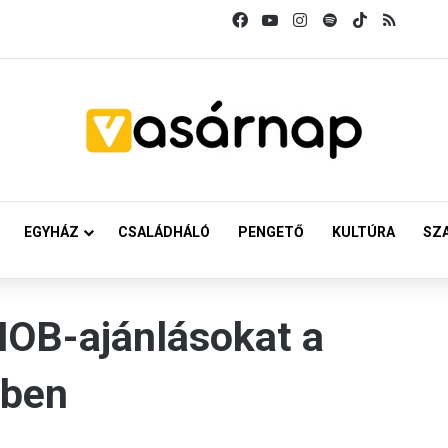
Facebook
YouTube
Instagram
Spotify
TikTok
RSS
EGYHÁZ
CSALÁDHÁLÓ
PENGETŐ
KULTÚRA
SZ
 NOB-ajánlásokat a
ében