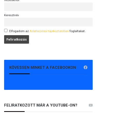
Vezetéknév
Keresztnév
Elfogadom az
Adatkezelési tájékoztatóban
foglaltakat.
KÖVESSEN MINKET A FACEBOOKON
FELIRATKOZOTT MÁR A YOUTUBE-ON?