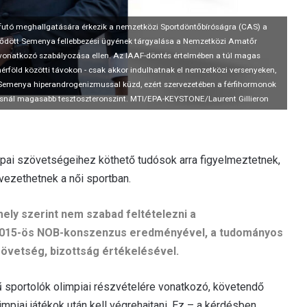
vfutó meghallgatására érkezik a nemzetközi Sportdöntőbíróságra (CAS) a
dődött Semenya fellebbezési ügyének tárgyalása a Nemzetközi Amatőr
á vonatkozó szabályozása ellen. Az IAAF-döntés értelmében a túl magas
mérföld közötti távokon - csak akkor indulhatnak el nemzetközi versenyeken,
 Semenya hiperandrogenizmussal küzd, ezért szervezetében a férfihormonok
ásosnál magasabb tesztoszteronszint. MTI/EPA-KEYSTONE/Laurent Gillieron
ópai szövetségeihez köthető tudósok arra figyelmeztetnek,
vezethetnek a női sportban.
mely szerint nem szabad feltételezni a
 a 2015-ös NOB-konszenzus eredményével, a tudományos
övetség, bizottság értékelésével.
 sportolók olimpiai részvételére vonatkozó, követendő
limpiai játékok után kell végrehajtani. Ez – a kérdésben