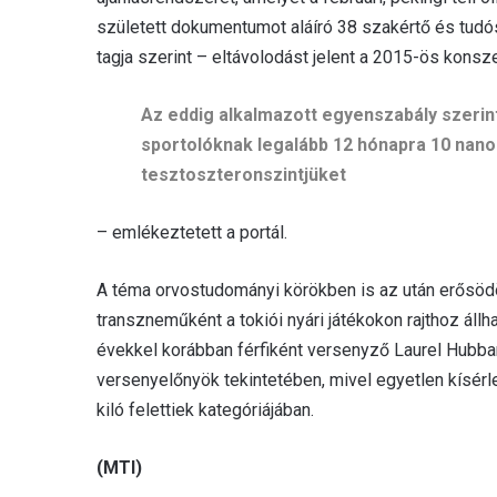
született dokumentumot aláíró 38 szakértő és tudó
tagja szerint – eltávolodást jelent a 2015-ös konsz
Az eddig alkalmazott egyenszabály szerin
sportolóknak legalább 12 hónapra 10 nanom
tesztoszteronszintjüket
– emlékeztetett a portál.
A téma orvostudományi körökben is az után erősödö
transzneműként a tokiói nyári játékokon rajthoz állha
évekkel korábban férfiként versenyző Laurel Hubbar
versenyelőnyök tekintetében, mivel egyetlen kísérl
kiló felettiek kategóriájában.
(MTI)