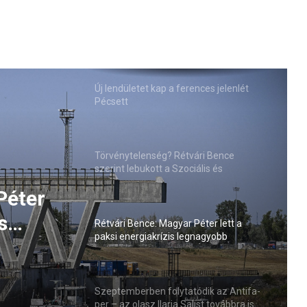
Új lendületet kap a ferences jelenlét
Pécsett
Törvénytelenség? Rétvári Bence
szerint lebukott a Szociális és
Családügyi Minisztérium
Péter
s
Rétvári Bence: Magyar Péter lett a
paksi energiakrízis legnagyobb
sztője
rémhírterjesztője (VIDEÓ)
Szeptemberben folytatódik az Antifa-
per – az olasz Ilaria Salist továbbra is