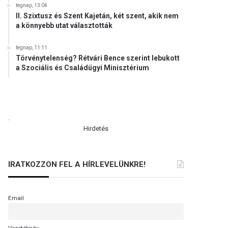
tegnap, 13:04
II. Szixtusz és Szent Kajetán, két szent, akik nem
a könnyebb utat választották
tegnap, 11:11
Törvénytelenség? Rétvári Bence szerint lebukott
a Szociális és Családügyi Minisztérium
.
Hirdetés
IRATKOZZON FEL A HÍRLEVELÜNKRE!
Email