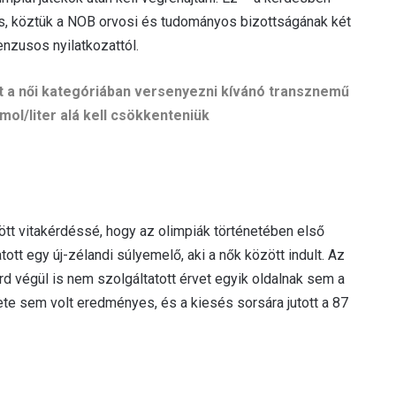
s, köztük a NOB orvosi és tudományos bizottságának két
enzusos nyilatkozattól.
t a női kategóriában versenyezni kívánó transznemű
ol/liter alá kell csökkenteniük
tt vitakérdéssé, hogy az olimpiák történetében első
tott egy új-zélandi súlyemelő, aki a nők között indult. Az
d végül is nem szolgáltatott érvet egyik oldalnak sem a
ete sem volt eredményes, és a kiesés sorsára jutott a 87