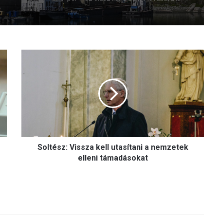
mentelmi jog védi
S
o
l
t
é
s
z
:
V
Soltész: Vissza kell utasítani a nemzetek
i
s
elleni támadásokat
s
z
a
k
e