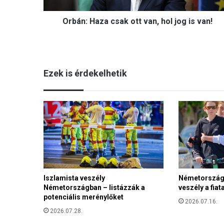
z
Orbán: Haza csak ott van, hol jog is van!
a
c
s
a
k
Ezek is érdekelhetik
o
t
t
v
a
n
,
h
o
l
Iszlamista veszély
Németországb
j
Németországban – listázzák a
veszély a fiat
o
potenciális merénylőket
g
2026.07.16.
i
2026.07.28.
s