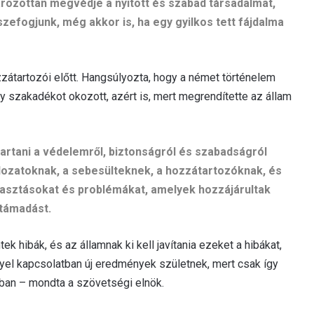
rozottan megvédje a nyitott és szabad társadalmat,
efogjunk, még akkor is, ha egy gyilkos tett fájdalma
zátartozói előtt. Hangsúlyozta, hogy a német történelem
y szakadékot okozott, azért is, mert megrendítette az állam
artani a védelemről, biztonságról és szabadságról
ldozatoknak, a sebesülteknek, a hozzátartozóknak, és
ulasztásokat és problémákat, amelyek hozzájárultak
 támadást.
tek hibák, és az államnak ki kell javítania ezeket a hibákat,
yel kapcsolatban új eredmények születnek, mert csak így
kban – mondta a szövetségi elnök.