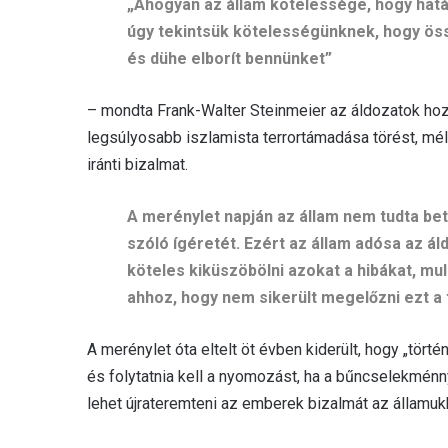
„Ahogyan az állam kötelessége, hogy hatá
úgy tekintsük kötelességünknek, hogy össz
és dühe elborít bennünket”
– mondta Frank-Walter Steinmeier az áldozatok hoz
legsúlyosabb iszlamista terrortámadása törést, mél
iránti bizalmat.
A merénylet napján az állam nem tudta bet
szóló ígéretét. Ezért az állam adósa az á
köteles kiküszöbölni azokat a hibákat, m
ahhoz, hogy nem sikerült megelőzni ezt a
A merénylet óta eltelt öt évben kiderült, hogy „történ
és folytatnia kell a nyomozást, ha a bűncselekménn
lehet újrateremteni az emberek bizalmát az államu