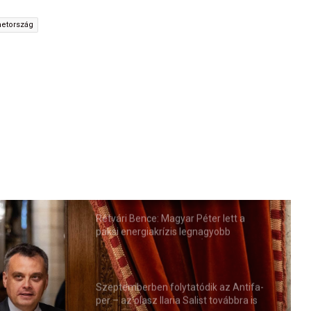
etország
Rétvári Bence: Magyar Péter lett a
paksi energiakrízis legnagyobb
rémhírterjesztője (VIDEÓ)
Szeptemberben folytatódik az Antifa-
per – az olasz Ilaria Salist továbbra is