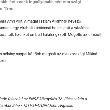
tóbbi évtizedek legsúlyosabb németországi
r 19-én.
Anis Amri volt. A magát Iszlám Államnak nevező
mista egy elrabolt kamionnal belehajtott a vásárban
tett, tizenkét embert halálra gázolt. Megölte az elrabolt
és néhány nappal később meghalt az olaszországi Milánó
ban.
lnök felszólal az ENSZ-közgyűlés 76. ülésszakán a
tember 24-én. MTI/EPA/UPI/John Angelillo