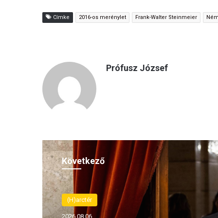
Címke
2016-os merénylet
Frank-Walter Steinmeier
Ném
Prófusz József
Következő
(H)arctér
2026.08.06.