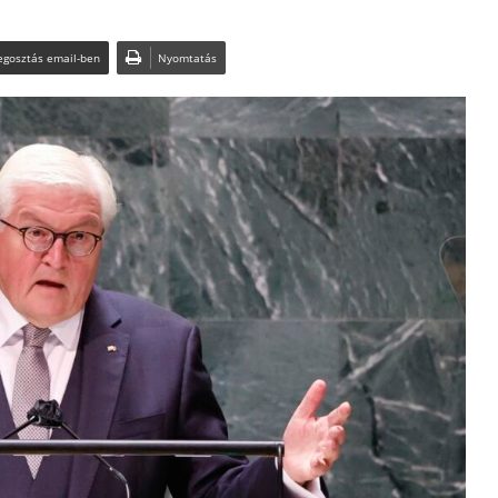
gosztás email-ben
Nyomtatás