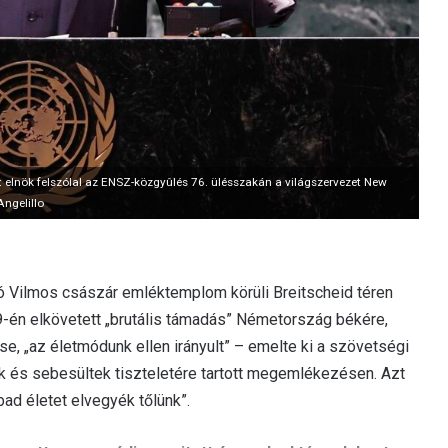
 elnök felszólal az ENSZ-közgyûlés 76. ülésszakán a világszervezet New
ngelillo
ó Vilmos császár emléktemplom körüli Breitscheid téren
-én elkövetett „brutális támadás” Németország békére,
 „az életmódunk ellen irányult” – emelte ki a szövetségi
ok és sebesültek tiszteletére tartott megemlékezésen. Azt
ad életet elvegyék tőlünk”.