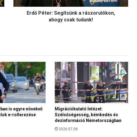
r
Erdő Péter: Segítsünk a rászorulókon,
:
S
ahogy csak tudunk!
e
g
í
t
s
ü
n
k
a
r
á
s
z
an is egyre növekvő
Migrációkutató Intézet:
o
alok e-rollerezése
Szélsőségesség, kémkedés és
r
dezinformáció Németországban
u
l
2026.07.08.
ó