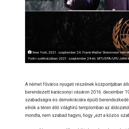
New York, 2021. szeptember 24. Frank-Walter Steinmeier német
York-i székházában 2021. szeptember 24-én. MTI/EPA/UPI/John A
A német főváros nyugati részének központjában áll
berendezett karácsonyi vásáron 2016. december 19
szabadságra és demokráciára épülő berendezkedése,
elnök a téren álló világhírű templomban az áldozat
mondta, nem szabad hagyni, hogy „ezt a közös szab