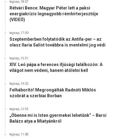
tegnap, 18:07
Rétvári Bence: Magyar Péter lett a paksi
energiakrízis legnagyobb rémhírterjesztője
(VIDEÓ)
tegnap, 17:00
Szeptemberben folytatódik az Antifa-per – az
olasz Ilaria Salist továbbra is mentelmi jog védi
tegnap, 15:31
XIV. Leó pápa a ferences ifjúsági találkozón: A
világot nem védeni, hanem átölelni kell
tegnap, 14:02
Felháborító! Megrongálták Radnóti Miklós
szobrát a szerbiai Borban
tegnap, 12:35
„Őbenne mi is Isten gyermekei lehetünk” – Barsi
Balázs atya a Miatyánkról
tegnap, 11:08