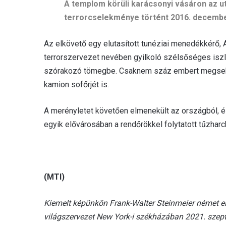
A templom körüli karácsonyi vásáron az u
terrorcselekménye történt 2016. decembe
Az elkövető egy elutasított tunéziai menedékkérő, 
terrorszervezet nevében gyilkoló szélsőséges iszla
szórakozó tömegbe. Csaknem száz embert megsebesí
kamion sofőrjét is.
A merényletet követően elmenekült az országból, 
egyik elővárosában a rendőrökkel folytatott tűzharc
(MTI)
Kiemelt képünkön Frank-Walter Steinmeier német e
világszervezet New York-i székházában 2021. szep