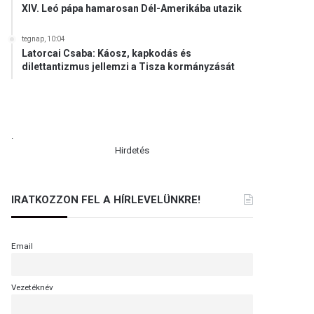
XIV. Leó pápa hamarosan Dél-Amerikába utazik
tegnap, 10:04
Latorcai Csaba: Káosz, kapkodás és
dilettantizmus jellemzi a Tisza kormányzását
.
Hirdetés
IRATKOZZON FEL A HÍRLEVELÜNKRE!
Email
Vezetéknév