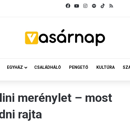
Facebook
YouTube
Instagram
Spotify
TikTok
RSS
EGYHÁZ
CSALÁDHÁLÓ
PENGETŐ
KULTÚRA
SZ
rlini merénylet – most
ni rajta