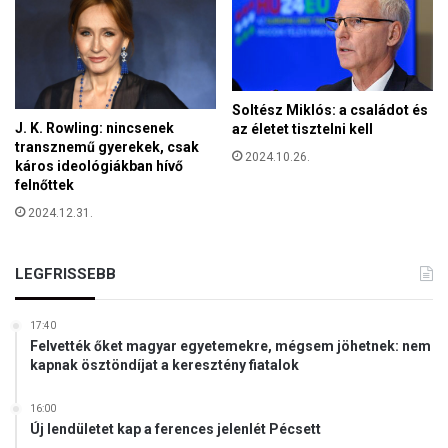
J
S
Z
O
T
Soltész Miklós: a családot és
K
J. K. Rowling: nincsenek
az életet tisztelni kell
A
transznemű gyerekek, csak
2024.10.26.
P
káros ideológiákban hívő
–
felnőttek
N
2024.12.31.
E
M
I
LEGFRISSEBB
S
M
U
17:40
Felvették őket magyar egyetemekre, mégsem jöhetnek: nem
L
kapnak ösztöndíjat a keresztény fiatalok
A
S
Z
16:00
Új lendületet kap a ferences jelenlét Pécsett
T