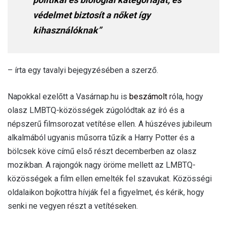
védelmet biztosít a nőket így
kihasználóknak”
– írta egy tavalyi bejegyzésében a szerző.
Napokkal ezelőtt a Vasárnap.hu is
beszámolt
róla, hogy
olasz LMBTQ-közösségek zúgolódtak az író és a
népszerű filmsorozat vetítése ellen. A húszéves jubileum
alkalmából ugyanis műsorra tűzik a Harry Potter és a
bölcsek köve című első részt decemberben az olasz
mozikban. A rajongók nagy öröme mellett az LMBTQ-
közösségek a film ellen emelték fel szavukat. Közösségi
oldalaikon bojkottra hívják fel a figyelmet, és kérik, hogy
senki ne vegyen részt a vetítéseken.