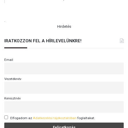
T
A
N
.
I
Hirdetés
IRATKOZZON FEL A HÍRLEVELÜNKRE!
Email
Vezetéknév
Keresztnév
Elfogadom az
Adatkezelési tájékoztatóban
foglaltakat.