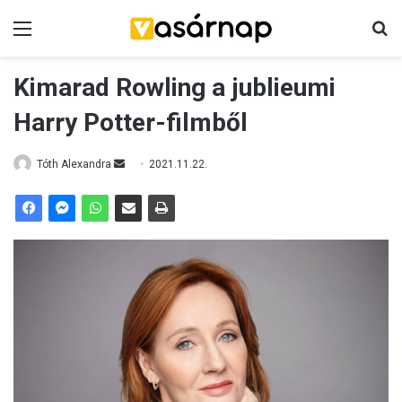
Menü
K
Kimarad Rowling a jublieumi
Harry Potter-filmből
Tóth Alexandra
S
2021.11.22.
e
n
d
a
n
e
m
a
i
l