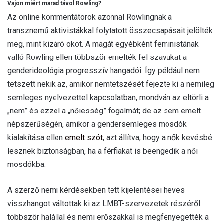
Vajon miért marad távol Rowling?
Az online kommentátorok azonnal Rowlingnak a
transznemű aktivistákkal folytatott összecsapásait jelölték
meg, mint kizáró okot. A magát egyébként feministának
valló Rowling ellen többször emelték fel szavukat a
genderideológia progresszív hangadói. Így például nem
tetszett nekik az, amikor nemtetszését fejezte ki a nemileg
semleges nyelvezettel kapcsolatban, mondván az eltörli a
„nem” és ezzel a „nőiesség” fogalmát; de az sem emelt
népszerűségén, amikor a gendersemleges mosdók
kialakítása ellen
emelt szót
, azt állítva, hogy a nők kevésbé
lesznek biztonságban, ha a férfiakat is beengedik a női
mosdókba.
A szerző nemi kérdésekben tett kijelentései heves
visszhangot váltottak ki az LMBT-szervezetek részéről:
többször halállal és nemi erőszakkal is megfenyegették a