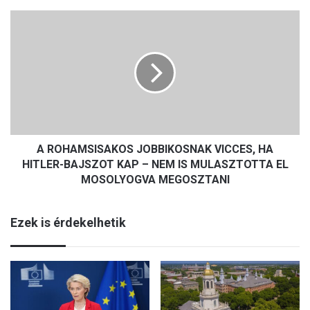
r
A
ú
R
t
O
ó
H
l
A
t
M
a
S
r
I
t
S
A ROHAMSISAKOS JOBBIKOSNAK VICCES, HA
A
K
HITLER-BAJSZOT KAP – NEM IS MULASZTOTTA EL
O
MOSOLYOGVA MEGOSZTANI
S
J
Ezek is érdekelhetik
O
B
B
I
K
O
S