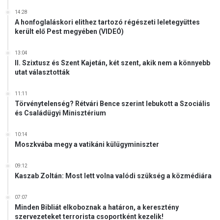
O
T
14:28
A honfoglaláskori elithez tartozó régészeti leletegyüttes
T
került elő Pest megyében (VIDEÓ)
A
E
L
13:04
II. Szixtusz és Szent Kajetán, két szent, akik nem a könnyebb
M
utat választották
O
S
11:11
O
Törvénytelenség? Rétvári Bence szerint lebukott a Szociális
L
és Családügyi Minisztérium
Y
O
10:14
G
Moszkvába megy a vatikáni külügyminiszter
V
A
09:12
M
Kaszab Zoltán: Most lett volna valódi szükség a közmédiára
E
G
O
07:07
Minden Bibliát elkoboznak a határon, a keresztény
S
szervezeteket terrorista csoportként kezelik!
Z