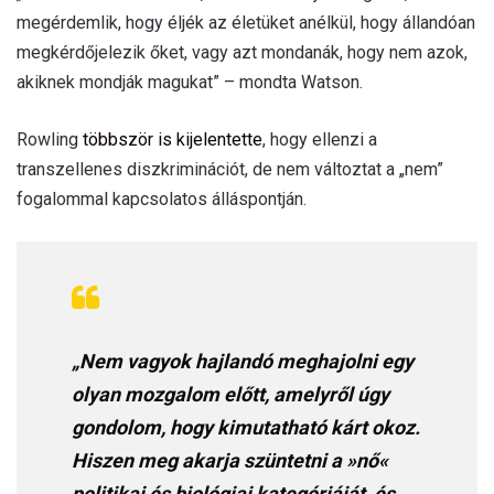
megérdemlik, hogy éljék az életüket anélkül, hogy állandóan
megkérdőjelezik őket, vagy azt mondanák, hogy nem azok,
akiknek mondják magukat” – mondta Watson.
Rowling
többször is kijelentette
, hogy ellenzi a
transzellenes diszkriminációt, de nem változtat a „nem”
fogalommal kapcsolatos álláspontján.
„Nem vagyok hajlandó meghajolni egy
olyan mozgalom előtt, amelyről úgy
gondolom, hogy kimutatható kárt okoz.
Hiszen meg akarja szüntetni a »nő«
politikai és biológiai kategóriáját, és