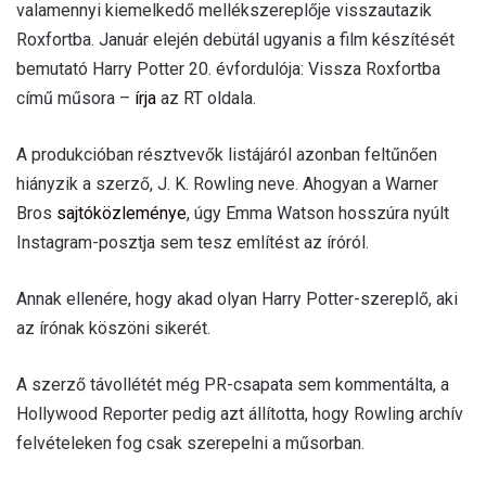
valamennyi kiemelkedő mellékszereplője visszautazik
Roxfortba. Január elején debütál ugyanis a film készítését
bemutató Harry Potter 20. évfordulója: Vissza Roxfortba
című műsora –
írja
az RT oldala.
A produkcióban résztvevők listájáról azonban feltűnően
hiányzik a szerző, J. K. Rowling neve. Ahogyan a Warner
Bros
sajtóközleménye
, úgy Emma Watson hosszúra nyúlt
Instagram-posztja sem tesz említést az íróról.
Annak ellenére, hogy akad olyan Harry Potter-szereplő, aki
az írónak köszöni sikerét.
A szerző távollétét még PR-csapata sem kommentálta, a
Hollywood Reporter pedig azt állította, hogy Rowling archív
felvételeken fog csak szerepelni a műsorban.