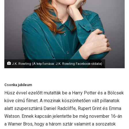
J.K. Rowling (A kép forrása: J.K. Rowling Facebook-oldala)
Csonka jubileum
Húsz évvel ezelőtt mutatták be a Harry Potter és a Bölcsek
köve című filmet. A mozinak köszönhetően vált pillanatok
alatt szupersztárrá Daniel Radcliffe, Rupert Grint és Emma
Watson. Ennek kapcsán jelentette be még november 16-án
a Warner Bros, hogy a három sztár valamint a sorozatok