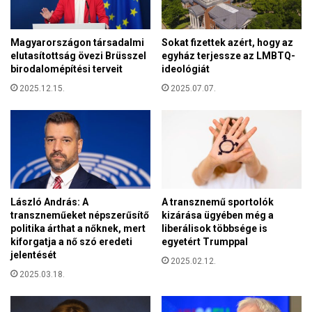
N
A
K
Magyarországon társadalmi
Sokat fizettek azért, hogy az
elutasítottság övezi Brüsszel
egyház terjessze az LMBTQ-
V
birodalomépítési terveit
ideológiát
I
C
2025.12.15.
2025.07.07.
C
E
S
,
H
A
H
László András: A
A transznemű sportolók
I
transzneműeket népszerűsítő
kizárása ügyében még a
T
politika árthat a nőknek, mert
liberálisok többsége is
L
kiforgatja a nő szó eredeti
egyetért Trumppal
E
jelentését
R
2025.02.12.
2025.03.18.
-
B
A