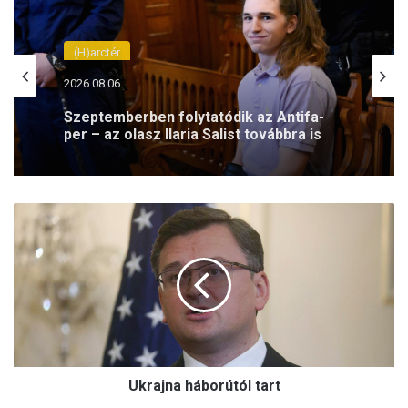
(H)arctér
2026.08.06.
Szeptemberben folytatódik az Antifa-
per – az olasz Ilaria Salist továbbra is
mentelmi jog védi
U
k
r
a
j
n
a
h
á
Ukrajna háborútól tart
b
o