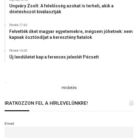
Ungváry Zsolt: A felelősség azokat is terheli, akik a
döntéshozót kiválasztják
Péntek 17:40
Felvették őket magyar egyetemekre, mégsem jöhetnek: nem
kapnak ösztöndíjat a keresztény fiatalok
Péntek 16:00
Új lendületet kap a ferences jelenlét Pécsett
.
Hirdetés
IRATKOZZON FEL A HÍRLEVELÜNKRE!
Email