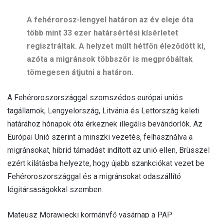
A fehérorosz-lengyel határon az év eleje óta
több mint 33 ezer határsértési kísérletet
regisztráltak. A helyzet múlt hétfőn éleződött ki,
azóta a migránsok többször is megpróbáltak
tömegesen átjutni a határon.
A Fehéroroszországgal szomszédos európai uniós
tagállamok, Lengyelország, Litvánia és Lettország keleti
határához hónapok óta érkeznek illegális bevándorlók. Az
Európai Unió szerint a minszki vezetés, felhasználva a
migránsokat, hibrid támadást indított az unió ellen, Brüsszel
ezért kilátásba helyezte, hogy újabb szankciókat vezet be
Fehéroroszországgal és a migránsokat odaszállító
légitársaságokkal szemben.
Mateusz Morawiecki kormányfő vasárnap a PAP