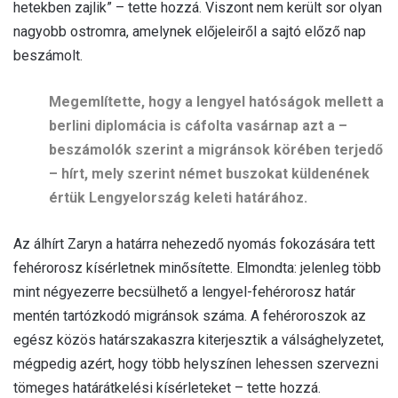
hetekben zajlik” – tette hozzá. Viszont nem került sor olyan
nagyobb ostromra, amelynek előjeleiről a sajtó előző nap
beszámolt.
Megemlítette, hogy a lengyel hatóságok mellett a
berlini diplomácia is cáfolta vasárnap azt a –
beszámolók szerint a migránsok körében terjedő
– hírt, mely szerint német buszokat küldenének
értük Lengyelország keleti határához.
Az álhírt Zaryn a határra nehezedő nyomás fokozására tett
fehérorosz kísérletnek minősítette. Elmondta: jelenleg több
mint négyezerre becsülhető a lengyel-fehérorosz határ
mentén tartózkodó migránsok száma. A fehéroroszok az
egész közös határszakaszra kiterjesztik a válsághelyzetet,
mégpedig azért, hogy több helyszínen lehessen szervezni
tömeges határátkelési kísérleteket – tette hozzá.