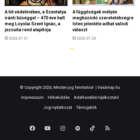
© Copyright 2026, Minden jog fenntartva! |
Vasárnap.hu
Impresszum
Hírbeküldés
Adatkezelési tájékoztató
Jogi nyilatkozat
Támogatók
Facebook
YouTube
Instagram
Spotify
TikTok
RSS