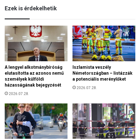
k
l
Ezek is érdekelhetik
i
y
n
o
e
k
k
a
r
t
é
!
s
z
e
A lengyel alkotmánybíróság
Iszlamista veszély
s
elutasította az azonos nemű
Németországban – listázzák
ü
személyek külföldi
a potenciális merénylőket
l
házasságának bejegyzését
n
2026.07.28.
i
2026.07.28.
e
k
e
l
l
a
n