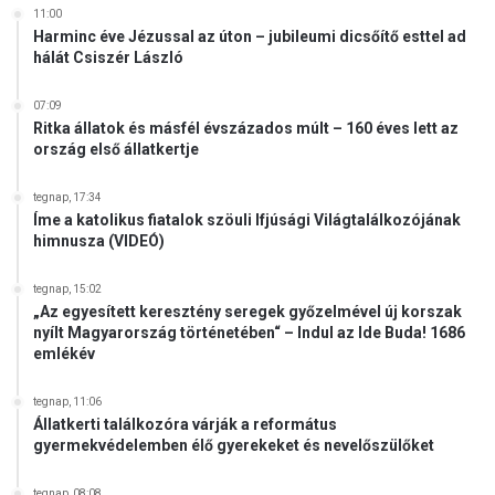
11:00
Harminc éve Jézussal az úton – jubileumi dicsőítő esttel ad
hálát Csiszér László
07:09
Ritka állatok és másfél évszázados múlt – 160 éves lett az
ország első állatkertje
tegnap, 17:34
Íme a katolikus fiatalok szöuli Ifjúsági Világtalálkozójának
himnusza (VIDEÓ)
tegnap, 15:02
„Az egyesített keresztény seregek győzelmével új korszak
nyílt Magyarország történetében“ – Indul az Ide Buda! 1686
emlékév
tegnap, 11:06
Állatkerti találkozóra várják a református
gyermekvédelemben élő gyerekeket és nevelőszülőket
tegnap, 08:08