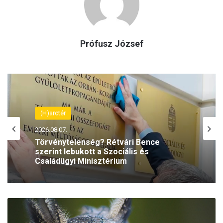
Prófusz József
(H)arctér
2026.08.07.
Törvénytelenség? Rétvári Bence
szerint lebukott a Szociális és
Családügyi Minisztérium
S
e