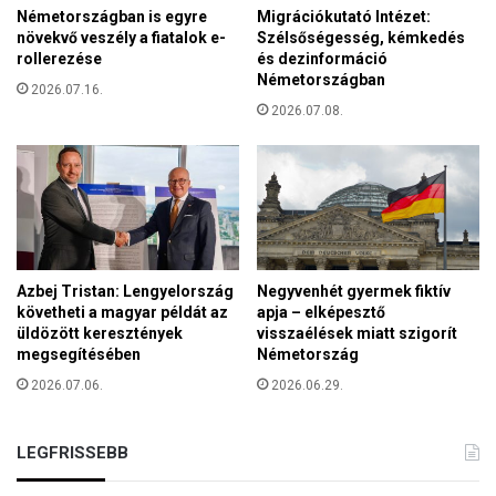
Németországban is egyre
Migrációkutató Intézet:
ö
növekvő veszély a fiatalok e-
Szélsőségesség, kémkedés
v
rollerezése
és dezinformáció
e
Németországban
2026.07.16.
k
2026.07.08.
e
d
é
s
b
ő
l
Azbej Tristan: Lengyelország
Negyvenhét gyermek fiktív
követheti a magyar példát az
apja – elképesztő
üldözött keresztények
visszaélések miatt szigorít
megsegítésében
Németország
2026.07.06.
2026.06.29.
LEGFRISSEBB