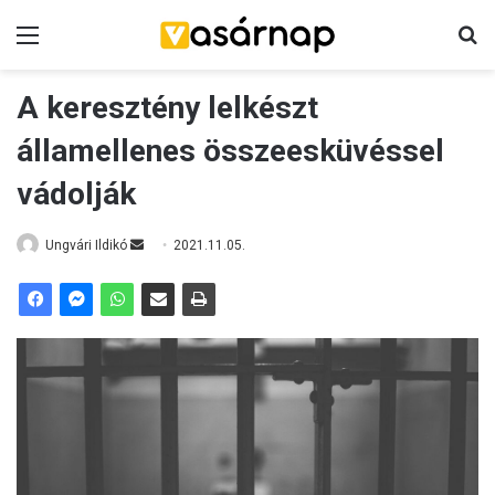
Menü
K
A keresztény lelkészt
államellenes összeesküvéssel
vádolják
Ungvári Ildikó
S
2021.11.05.
e
n
d
a
n
e
m
a
i