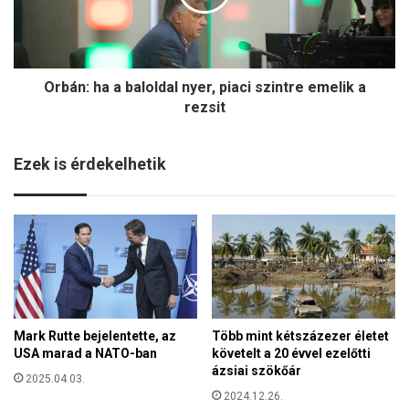
l
:
t
h
a
a
m
a
m
Orbán: ha a baloldal nyer, piaci szintre emelik a
b
e
a
rezsit
g
l
,
o
m
Ezek is érdekelhetik
l
i
d
n
a
t
l
T
n
e
y
d
e
B
r
u
,
n
Mark Rutte bejelentette, az
Több mint kétszázezer életet
p
d
USA marad a NATO-ban
követelt a 20 évvel ezelőtti
i
y
ázsiai szökőár
a
2025.04.03.
c
2024.12.26.