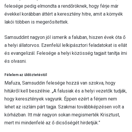
felesége pedig elmondta a rendőröknek, hogy férje már
évekkel korábban áttért a keresztény hitre, amit a környék
lakói többen is megerősítettek.
Samsuddint nagyon jól ismerik a faluban, hiszen évek óta ő
a helyi állatorvos. Ezenfelül lelkipásztori feladatokat is ellát
és evangelizál. Felesége a helyi közösség tagjait tanítja írni
és olvasni.
Félelem az üldöztetéstől
Mafuza, Samsuddin felesége hozzá van szokva, hogy
hitükről kell beszélnie. „A falusiak és a helyi vezetők tudják,
hogy keresztények vagyunk. Éppen ezért a férjem nem
lehet az iszlám párt tagja. Szakmai továbbképzésen volt a
kórházban. Itt már nagyon sokan megismerték Krisztust,
mert mi mindenfelé az ő dicsőségét hirdetjük.”