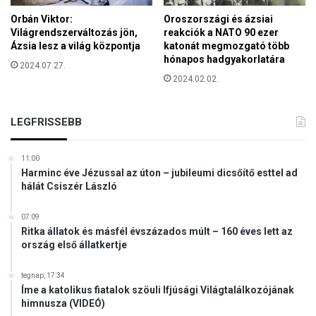
Orbán Viktor:
Oroszországi és ázsiai
Világrendszerváltozás jön,
reakciók a NATO 90 ezer
Ázsia lesz a világ központja
katonát megmozgató több
hónapos hadgyakorlatára
2024.07.27.
2024.02.02.
LEGFRISSEBB
11:00
Harminc éve Jézussal az úton – jubileumi dicsőítő esttel ad
hálát Csiszér László
07:09
Ritka állatok és másfél évszázados múlt – 160 éves lett az
ország első állatkertje
tegnap, 17:34
Íme a katolikus fiatalok szöuli Ifjúsági Világtalálkozójának
himnusza (VIDEÓ)