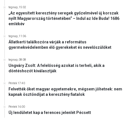
tegnap, 15:02
„Az egyesített keresztény seregek győzelmével új korszak
nyílt Magyarország történetében“ – Indul az Ide Buda! 1686
emlékév
tegnap, 11:06
Állatkerti találkozóra várják a református
gyermekvédelemben élő gyerekeket és nevelőszülőket
tegnap, 08:08
Ungváry Zsolt: A felelősség azokat is terheli, akik a
döntéshozót kiválasztják
Péntek 17:40
Felvették őket magyar egyetemekre, mégsem jöhetnek: nem
kapnak ösztöndíjat a keresztény fiatalok
Péntek 16:00
Új lendületet kap a ferences jelenlét Pécsett