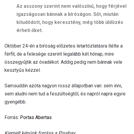
Az asszony szerint nem valószínű, hogy férjével
igazságosan bánnak a bíróságon. Sőt, miután
kitudódott, hogy keresztény, még több üldözés
érheti őket.
Október 24-én a bíróság előzetes letartóztatásra ítélte a
férfit, de a felesége szerint legalább két hónap, mire
összegyűjtik az óvadékot. Addig pedig nem bánnak vele
kesztyűs kézzel.
Samsuddin azóta nagyon rossz állapotban van: sem inni,
sem aludni nem tud a feszültségtől, és napról napra egyre
gyengébb.
Forrás:
Portas Abertas
Kiemelt képünk forrása a Pixabay.