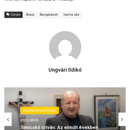
Címke
Ázsia
Bangladesh
hamis vád
Ungvári Ildikó
Keresztényüldözés
2026.08.06.
Simicskó István: Az elmúlt években