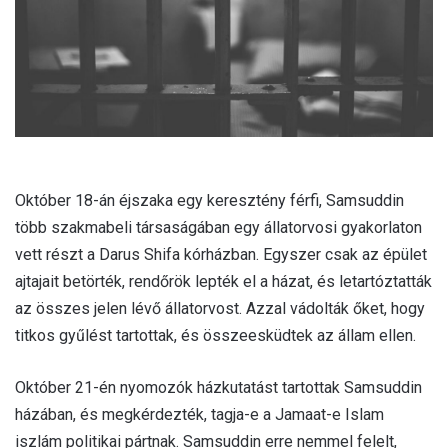
l
Október 18-án éjszaka egy keresztény férfi, Samsuddin
több szakmabeli társaságában egy állatorvosi gyakorlaton
vett részt a Darus Shifa kórházban. Egyszer csak az épület
ajtajait betörték, rendőrök lepték el a házat, és letartóztatták
az összes jelen lévő állatorvost. Azzal vádolták őket, hogy
titkos gyűlést tartottak, és összeesküdtek az állam ellen.
Október 21-én nyomozók házkutatást tartottak Samsuddin
házában, és megkérdezték, tagja-e a Jamaat-e Islam
iszlám politikai pártnak. Samsuddin erre nemmel felelt,