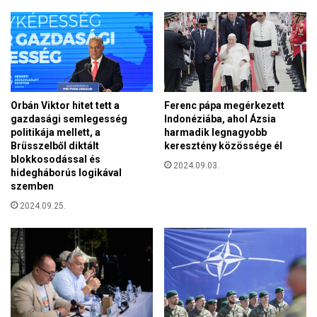
i
s
z
i
n
t
r
Orbán Viktor hitet tett a
Ferenc pápa megérkezett
e
gazdasági semlegesség
Indonéziába, ahol Ázsia
e
politikája mellett, a
harmadik legnagyobb
m
Brüsszelből diktált
keresztény közössége él
e
blokkosodással és
2024.09.03.
l
hidegháborús logikával
i
szemben
k
2024.09.25.
a
r
e
z
s
i
t