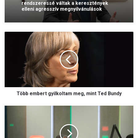
rendszeressé váltak a keresztények
elleni agresszív megnyilvánulások
T
ö
b
b
e
m
b
e
r
Több embert gyilkoltam meg, mint Ted Bundy
t
g
y
O
i
r
l
b
k
á
o
n